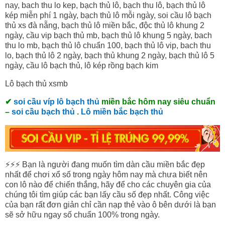
nay, bach thu lo kep, bạch thủ lô, bạch thu lô, bạch thủ lô
kép miễn phí 1 ngày, bạch thủ lô mỗi ngày, soi cầu lô bạch
thủ xs đà nẵng, bạch thủ lô miền bắc, độc thủ lô khung 2
ngày, cầu vip bạch thủ mb, bạch thủ lô khung 5 ngày, bach
thu lo mb, bạch thủ lô chuẩn 100, bạch thủ lô vip, bach thu
lo, bạch thủ lô 2 ngày, bạch thủ khung 2 ngày, bạch thủ lô 5
ngày, cầu lô bạch thủ, lô kép rồng bạch kim
Lô bạch thủ xsmb
✔
soi cầu víp lô bạch thủ
miền bắc hôm nay siêu chuẩn
–
soi cầu bạch thủ
.
Lô miền bắc bạch thủ
⚡️⚡️⚡️ Bạn là người đang muốn tìm dàn cầu miền bắc đẹp
nhất để chơi xổ số trong ngày hôm nay mà chưa biết nên
con lô nào để chiến thắng, hãy để cho các chuyên gia của
chúng tôi tìm giúp các bạn lấy cầu số đẹp nhất. Công việc
của bạn rất đơn giản chỉ cần nạp thẻ vào ô bên dưới là bạn
sẽ sở hữu ngay số chuẩn 100% trong ngày.