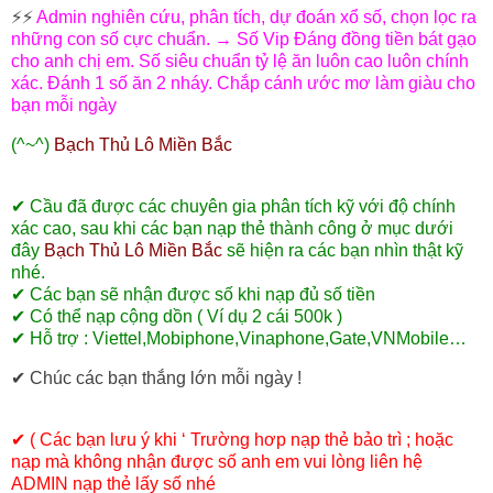
⚡️⚡️
Admin nghiên cứu, phân tích, dự đoán xổ số, chọn lọc ra
những con số cực chuẩn. → Số Vip Đáng đồng tiền bát gạo
cho anh chị em. Số siêu chuẩn tỷ lệ ăn luôn cao luôn chính
xác. Đánh 1 số ăn 2 nháy. Chắp cánh ước mơ làm giàu cho
bạn mỗi ngày
(^~^)
Bạch Thủ Lô Miền Bắc
✔ Cầu đã được các chuyên gia phân tích kỹ với độ chính
xác cao, sau khi các bạn nạp thẻ thành công ở mục dưới
đây
Bạch Thủ Lô Miền Bắc
sẽ hiện ra các bạn nhìn thật kỹ
nhé.
✔ Các bạn sẽ nhận được số khi nạp đủ số tiền
✔ Có thể nạp cộng dồn ( Ví dụ 2 cái 500k )
✔ Hỗ trợ : Viettel,Mobiphone,Vinaphone,Gate,VNMobile…
✔ Chúc các bạn thắng lớn mỗi ngày !
✔ ( Các bạn lưu ý khi ‘ Trường hơp nạp thẻ bảo trì ; hoặc
nạp mà không nhận được số anh em vui lòng liên hệ
ADMIN nạp thẻ lấy số nhé