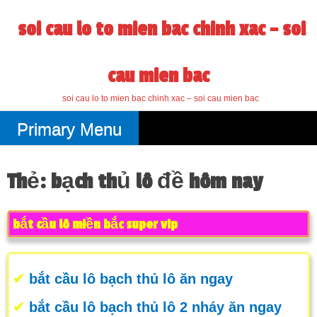
Skip
to
soi cau lo to mien bac chinh xac – soi
content
cau mien bac
soi cau lo to mien bac chinh xac – soi cau mien bac
Primary Menu
Thẻ:
bạch thủ lô đề hôm nay
bắt cầu lô miền bắc super vip
✔
bắt cầu lô bạch thủ lô ăn ngay
✔
bắt cầu lô bạch thủ lô 2 nháy ăn ngay