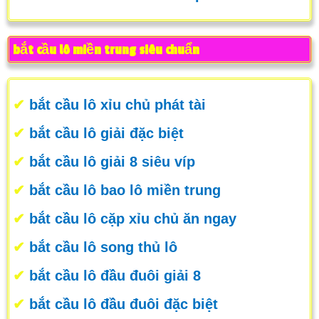
bắt cầu lô miền trung siêu chuẩn
✔
bắt cầu lô xỉu chủ phát tài
✔
bắt cầu lô giải đặc biệt
✔
bắt cầu lô giải 8 siêu víp
✔
bắt cầu lô bao lô miền trung
✔
bắt cầu lô cặp xỉu chủ ăn ngay
✔
bắt cầu lô song thủ lô
✔
bắt cầu lô đầu đuôi giải 8
✔
bắt cầu lô đầu đuôi đặc biệt