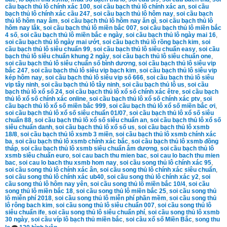
cầu bạch thủ lô chính xác 100
,
soi cầu bạch thủ lô chính xác an
,
soi cầu
bạch thủ lô chính xác cầu 247
,
soi cầu bạch thủ lô hôm nay
,
soi cầu bạch
thủ lô hôm nay âm
,
soi cầu bạch thủ lô hôm nay ăn gì
,
soi cầu bạch thủ lô
hôm nay lắk
,
soi cầu bạch thủ lô miền bắc 007
,
soi cầu bạch thủ lô miền bắc
4 số
,
soi cầu bạch thủ lô miền bắc e ngày
,
soi cầu bạch thủ lô ngày mai 16
,
soi cầu bạch thủ lô ngày mai ướt
,
soi cầu bạch thủ lô rồng bạch kim
,
soi
cầu bạch thủ lô siêu chuẩn 99
,
soi cầu bạch thủ lô siêu chuẩn easy
,
soi cầu
bạch thủ lô siêu chuẩn khung 2 ngày
,
soi cầu bạch thủ lô siêu chuẩn one
,
soi cầu bạch thủ lô siêu chuẩn số bình dương
,
soi cầu bạch thủ lô siêu vip
bắc 247
,
soi cầu bạch thủ lô siêu vip bạch kim
,
soi cầu bạch thủ lô siêu vip
kép hôm nay
,
soi cầu bạch thủ lô siêu vip số 666
,
soi cầu bạch thủ lô siêu
vip tây ninh
,
soi cầu bạch thủ lô tây ninh
,
soi cầu bạch thủ lô us
,
soi cầu
bạch thủ lô xổ số 24
,
soi cầu bạch thủ lô xổ số chính xác être
,
soi cầu bạch
thủ lô xổ số chính xác online
,
soi cầu bạch thủ lô xổ số chính xác ptv
,
soi
cầu bạch thủ lô xổ số miền bắc 999
,
soi cầu bạch thủ lô xổ số miền bắc ơi
,
soi cầu bạch thủ lô xổ số siêu chuẩn 01/07
,
soi cầu bạch thủ lô xổ số siêu
chuẩn 88
,
soi cầu bạch thủ lô xổ số siêu chuẩn an
,
soi cầu bạch thủ lô xổ số
siêu chuẩn danh
,
soi cầu bạch thủ lô xổ số us
,
soi cầu bạch thủ lô xsmb
18/8
,
soi cầu bạch thủ lô xsmb 3 miền
,
soi cầu bạch thủ lô xsmb chính xác
ba
,
soi cầu bạch thủ lô xsmb chính xác bắc
,
soi cầu bạch thủ lô xsmb đồng
tháp
,
soi cầu bạch thủ lô xsmb siêu chuẩn âm dương
,
soi cầu bạch thủ lô
xsmb siêu chuẩn euro
,
soi cau bach thu mien bac
,
soi cau lo bach thu mien
bac
,
soi cau lo bach thu xsmb hom nay
,
soi cầu song thủ lô chính xác 95
,
soi cầu song thủ lô chính xác ân
,
soi cầu song thủ lô chính xác siêu chuẩn
,
soi cầu song thủ lô chính xác ub40
,
soi cầu song thủ lô chính xác y2
,
soi
cầu song thủ lô hôm nay yên
,
soi cầu song thủ lô miền bắc 10/4
,
soi cầu
song thủ lô miền bắc 18
,
soi cầu song thủ lô miền bắc 25
,
soi cầu song thủ
lô miễn phí 2018
,
soi cầu song thủ lô miễn phí phần mềm
,
soi cầu song thủ
lô rông bach kim
,
soi cầu song thủ lô siêu chuẩn 007
,
soi cầu song thủ lô
siêu chuẩn ife
,
soi cầu song thủ lô siêu chuẩn phí
,
soi cầu song thủ lô xsmb
30 ngày
,
soi cầu víp lô bạch thủ miền bắc
,
soi cầu xổ số Miền Bắc
,
song thu
ở