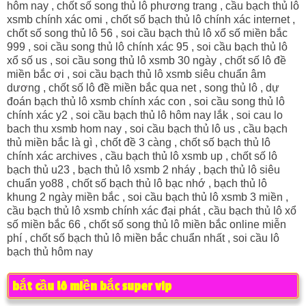
hôm nay , chốt số song thủ lô phương trang , cầu bạch thủ lô
xsmb chính xác omi , chốt số bạch thủ lô chính xác internet ,
chốt số song thủ lô 56 , soi cầu bạch thủ lô xổ số miền bắc
999 , soi cầu song thủ lô chính xác 95 , soi cầu bạch thủ lô
xổ số us , soi cầu song thủ lô xsmb 30 ngày , chốt số lô đề
miền bắc ơi , soi cầu bạch thủ lô xsmb siêu chuẩn âm
dương , chốt số lô đề miền bắc qua net , song thủ lô , dự
đoán bạch thủ lô xsmb chính xác con , soi cầu song thủ lô
chính xác y2 , soi cầu bạch thủ lô hôm nay lắk , soi cau lo
bach thu xsmb hom nay , soi cầu bạch thủ lô us , cầu bạch
thủ miền bắc là gì , chốt đề 3 càng , chốt số bạch thủ lô
chính xác archives , cầu bạch thủ lô xsmb up , chốt số lô
bạch thủ u23 , bạch thủ lô xsmb 2 nháy , bạch thủ lô siêu
chuẩn yo88 , chốt số bạch thủ lô bạc nhớ , bạch thủ lô
khung 2 ngày miền bắc , soi cầu bạch thủ lô xsmb 3 miền ,
cầu bạch thủ lô xsmb chính xác đại phát , cầu bạch thủ lô xổ
số miền bắc 66 , chốt số song thủ lô miền bắc online miễn
phí , chốt số bạch thủ lô miền bắc chuẩn nhất , soi cầu lô
bạch thủ hôm nay
bắt cầu lô miền bắc super vip