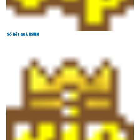
Sổ kết quả XSMN