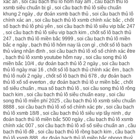
xác ân , soi cầu bạch thủ lô hôm nay âm , cầu bạch thủ lô
xsmb siêu chuẩn bị gì , soi cầu bạch thủ lô siêu chuẩn
khung 2 ngày , dự đoán xsmb bạch thủ , soi cầu bạch thủ lô
chính xác an , soi cầu bạch thủ lô xsmb chính xác bắc , chốt
số bạch thủ lô phú yên , soi cầu bạch thủ lô siêu vip bắc 247
, soi cầu bạch thủ lô siêu vip bạch kim , chốt số lô bạch thủ
247 , bạch thủ lô miền bắc 9999 , soi cầu bạch thủ lô miền
bắc e ngày , bạch thủ lô hôm nay là con gì , chốt số lô bạch
thủ vàng nhận định , soi cầu bạch thủ lô xổ số chính xác être
, bạch thủ lô xsmb youtube hôm nay , soi cầu song thủ lô
miền bắc 10/4 , dự đoán bạch thủ lô 2 ngày , soi cầu bạch
thủ lô ngày mai 16 , chốt số lô bạch thủ chính xác êm , bạch
thủ lô nuôi 2 ngày , chốt số lô bạch thủ 678 , dự đoán bạch
thủ lô xổ số everton , dự đoán bạch thủ lô ư miền bắc , chốt
số siêu chuẩn , mua số bạch thủ lô , soi cầu song thủ lô rông
bach kim , soi cầu bạch thủ lô siêu chuẩn easy , soi cầu
song thủ lô miễn phí 2025 , cầu bạch thủ lô xsmb siêu chuẩn
8888 , soi cầu bạch thủ lô xổ số chính xác ptv , soi cầu bạch
thủ lô xsmb 18/8 , soi cầu bạch thủ lô siêu vip tây ninh , dự
đoán bạch thủ lô miền bắc 500 ngày , cầu bạch thủ lô xsmb
chính xác 007 , soi cầu bạch thủ lô xổ số siêu chuẩn an , cầu
bạch thủ lô đề , soi cầu bạch thủ lô rồng bạch kim , cầu bạch
thủ lô xsmb 888 , dự đoán bạch thủ lô miền bắc phong thuỷ ,