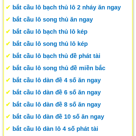
✔
bắt cầu lô bạch thủ lô 2 nháy ăn ngay
✔
bắt cầu lô song thủ ăn ngay
✔
bắt cầu lô bạch thủ lô kép
✔
bắt cầu lô song thủ lô kép
✔
bắt cầu lô bạch thủ đề phát tài
✔
bắt cầu lô song thủ đề miền bắc
✔
bắt cầu lô dàn đề 4 số ăn ngay
✔
bắt cầu lô dàn đề 6 số ăn ngay
✔
bắt cầu lô dàn đề 8 số ăn ngay
✔
bắt cầu lô dàn đề 10 số ăn ngay
✔
bắt cầu lô dàn lô 4 số phát tài