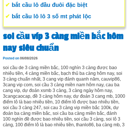
✔
bắt cầu lô đầu đuôi đặc biệt
✔
bắt cầu lô lô 3 số mt phát lộc
soi cầu víp 3 càng miền bắc hôm
nay siêu chuẩn
Posted on
06/08/2026
soi cầu de 3 càng miền bắc, 100 nghìn 3 càng được bao
nhiêu tiền, 4 càng miền bắc, bạch thủ ba càng hôm nay, soi
3 càng chuẩn nhất, 3 cang vip đánh quanh năm, cauvip86,
3cang vip com, soi cầu 3 càng miền nam hôm nay, cau ba
cang vip, dự đoán xsmb 3 càng, 3 càng ngày hôm nay,
3cangcaocap, đề 3 càng hôm nay, dự đoán 3 cang mb, 1000
điểm lô là bao nhiêu tiền, 10 điểm lô được bao nhiêu tiền,
soi cầu 3 càng 247, soi cau 3 càng vip miền bắc 100k, dự
đoán ba càng miền bắc, soi cầu ba càng miền bắc, đánh
100 nghìn đề được bao nhiêu tiền, soi cầu 3 càng, soi lô 3
càng, 100 điểm lô là bao nhiêu tiền, thanlo86, ba càng mb, 3