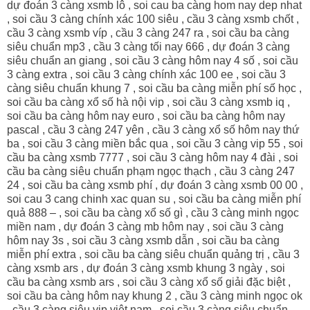
dự đoán 3 càng xsmb lô , soi cau ba càng hom nay dep nhat
, soi cầu 3 càng chính xác 100 siêu , cầu 3 càng xsmb chốt ,
cầu 3 càng xsmb víp , cầu 3 càng 247 ra , soi cầu ba càng
siêu chuẩn mp3 , cầu 3 càng tối nay 666 , dự đoán 3 càng
siêu chuẩn an giang , soi cầu 3 càng hôm nay 4 số , soi cầu
3 càng extra , soi cầu 3 càng chính xác 100 ee , soi cầu 3
càng siêu chuẩn khung 7 , soi cầu ba càng miễn phí số học ,
soi cầu ba càng xổ số hà nội vip , soi cầu 3 càng xsmb iq ,
soi cầu ba càng hôm nay euro , soi cầu ba càng hôm nay
pascal , cầu 3 càng 247 yên , cầu 3 càng xổ số hôm nay thứ
ba , soi cầu 3 càng miền bắc qua , soi cầu 3 càng vip 55 , soi
cầu ba càng xsmb 7777 , soi cầu 3 càng hôm nay 4 đài , soi
cầu ba càng siêu chuẩn phạm ngọc thạch , cầu 3 càng 247
24 , soi cầu ba càng xsmb phí , dự đoán 3 càng xsmb 00 00 ,
soi cau 3 cang chinh xac quan su , soi cầu ba càng miễn phí
quả 888 – , soi cầu ba càng xổ số gì , cầu 3 càng minh ngọc
miền nam , dự đoán 3 càng mb hôm nay , soi cầu 3 càng
hôm nay 3s , soi cầu 3 càng xsmb dẫn , soi cầu ba càng
miễn phí extra , soi cầu ba càng siêu chuẩn quảng trị , cầu 3
càng xsmb ars , dự đoán 3 càng xsmb khung 3 ngày , soi
cầu ba càng xsmb ars , soi cầu 3 càng xổ số giải đặc biệt ,
soi cầu ba càng hôm nay khung 2 , cầu 3 càng minh ngọc ok
, cầu 3 càng siêu vip việt nam , soi cầu 3 càng siêu chuẩn