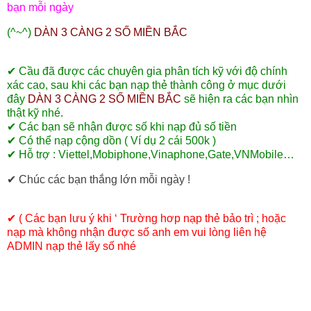
bạn mỗi ngày
(^~^)
DÀN 3 CÀNG 2 SỐ MIỀN BẮC
✔ Cầu đã được các chuyên gia phân tích kỹ với độ chính
xác cao, sau khi các bạn nạp thẻ thành công ở mục dưới
đây
DÀN 3 CÀNG 2 SỐ MIỀN BẮC
sẽ hiện ra các bạn nhìn
thật kỹ nhé.
✔ Các bạn sẽ nhận được số khi nạp đủ số tiền
✔ Có thể nạp cộng dồn ( Ví dụ 2 cái 500k )
✔ Hỗ trợ : Viettel,Mobiphone,Vinaphone,Gate,VNMobile…
✔ Chúc các bạn thắng lớn mỗi ngày !
✔ ( Các bạn lưu ý khi ‘ Trường hơp nạp thẻ bảo trì ; hoặc
nạp mà không nhận được số anh em vui lòng liên hệ
ADMIN nạp thẻ lấy số nhé