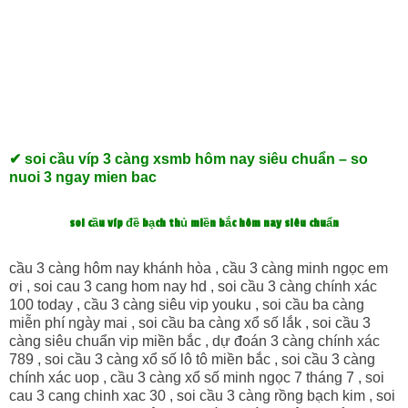
✔ soi cầu víp 3 càng xsmb hôm nay siêu chuẩn – so
nuoi 3 ngay mien bac
soi cầu víp đề bạch thủ miền bắc hôm nay siêu chuẩn
cầu 3 càng hôm nay khánh hòa , cầu 3 càng minh ngọc em
ơi , soi cau 3 cang hom nay hd , soi cầu 3 càng chính xác
100 today , cầu 3 càng siêu vip youku , soi cầu ba càng
miễn phí ngày mai , soi cầu ba càng xổ số lắk , soi cầu 3
càng siêu chuẩn vip miền bắc , dự đoán 3 càng chính xác
789 , soi cầu 3 càng xổ số lô tô miền bắc , soi cầu 3 càng
chính xác uop , cầu 3 càng xổ số minh ngọc 7 tháng 7 , soi
cau 3 cang chinh xac 30 , soi cầu 3 càng rồng bạch kim , soi