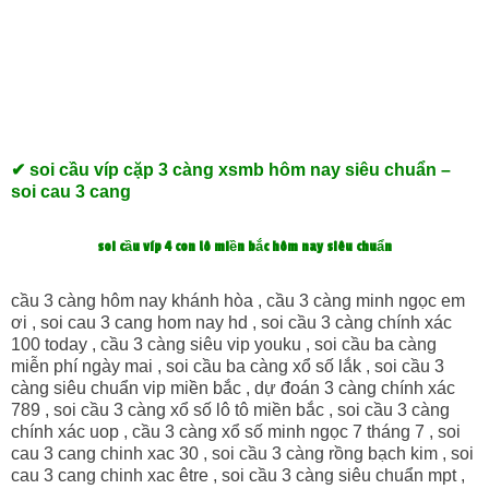
✔
soi cầu víp cặp 3 càng xsmb hôm nay siêu chuẩn –
soi cau 3 cang
soi cầu víp 4 con lô miền bắc hôm nay siêu chuẩn
cầu 3 càng hôm nay khánh hòa , cầu 3 càng minh ngọc em
ơi , soi cau 3 cang hom nay hd , soi cầu 3 càng chính xác
100 today , cầu 3 càng siêu vip youku , soi cầu ba càng
miễn phí ngày mai , soi cầu ba càng xổ số lắk , soi cầu 3
càng siêu chuẩn vip miền bắc , dự đoán 3 càng chính xác
789 , soi cầu 3 càng xổ số lô tô miền bắc , soi cầu 3 càng
chính xác uop , cầu 3 càng xổ số minh ngọc 7 tháng 7 , soi
cau 3 cang chinh xac 30 , soi cầu 3 càng rồng bạch kim , soi
cau 3 cang chinh xac être , soi cầu 3 càng siêu chuẩn mpt ,