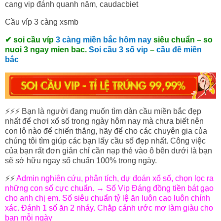
cang vip đánh quanh năm, caudacbiet
Cầu víp 3 càng xsmb
✔ soi cầu víp
3 càng miền bắc hôm nay
siêu chuẩn – so
nuoi 3 ngay mien bac.
Soi cầu 3 số vip
–
cầu đề miền
bắc
⚡️⚡️⚡️ Bạn là người đang muốn tìm dàn cầu miền bắc đẹp
nhất để chơi xổ số trong ngày hôm nay mà chưa biết nên
con lô nào để chiến thắng, hãy để cho các chuyên gia của
chúng tôi tìm giúp các bạn lấy cầu số đẹp nhất. Công việc
của bạn rất đơn giản chỉ cần nạp thẻ vào ô bên dưới là bạn
sẽ sở hữu ngay số chuẩn 100% trong ngày.
⚡️⚡️
Admin nghiên cứu, phân tích, dự đoán xổ số, chọn lọc ra
những con số cực chuẩn. → Số Vip Đáng đồng tiền bát gạo
cho anh chị em. Số siêu chuẩn tỷ lệ ăn luôn cao luôn chính
xác. Đánh 1 số ăn 2 nháy. Chắp cánh ước mơ làm giàu cho
bạn mỗi ngày