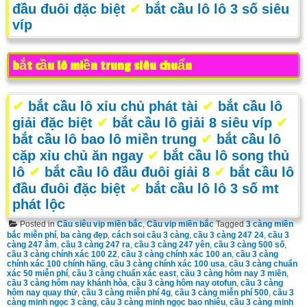
đầu đuôi đặc biệt
✔
bắt cầu lô lô 3 số siêu
víp
bắt cầu lô miền trung siêu chuẩn
✔
bắt cầu lô xỉu chủ phát tài
✔
bắt cầu lô
giải đặc biệt
✔
bắt cầu lô giải 8 siêu víp
✔
bắt cầu lô bao lô miền trung
✔
bắt cầu lô
cặp xỉu chủ ăn ngay
✔
bắt cầu lô song thủ
lô
✔
bắt cầu lô đầu đuôi giải 8
✔
bắt cầu lô
đầu đuôi đặc biệt
✔
bắt cầu lô lô 3 số mt
phát lộc
Posted in
Cầu siêu vip miền bắc
,
Cầu vip miền bắc
Tagged
3 càng miền
bắc miễn phí
,
ba càng đẹp
,
cách soi cầu 3 càng
,
cầu 3 càng 247 24
,
cầu 3
càng 247 âm
,
cầu 3 càng 247 ra
,
cầu 3 càng 247 yên
,
cầu 3 càng 500 số
,
cầu 3 càng chính xác 100 22
,
cầu 3 càng chính xác 100 an
,
cầu 3 càng
chính xác 100 chính hãng
,
cầu 3 càng chính xác 100 usa
,
cầu 3 càng chuẩn
xác 50 miễn phí
,
cầu 3 càng chuẩn xác east
,
cầu 3 càng hôm nay 3 miền
,
cầu 3 càng hôm nay khánh hòa
,
cầu 3 càng hôm nay otofun
,
cầu 3 càng
hôm nay quay thử
,
cầu 3 càng miễn phí 4g
,
cầu 3 càng miễn phí 500
,
cầu 3
càng minh ngọc 3 càng
,
cầu 3 càng minh ngọc bao nhiêu
,
cầu 3 càng minh