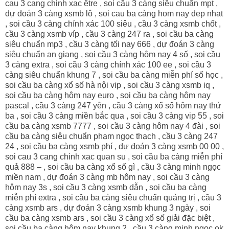
cau 3 cang chinh xac être , soi cầu 3 càng siêu chuẩn mpt ,
dự đoán 3 càng xsmb lô , soi cau ba càng hom nay dep nhat
, soi cầu 3 càng chính xác 100 siêu , cầu 3 càng xsmb chốt ,
cầu 3 càng xsmb víp , cầu 3 càng 247 ra , soi cầu ba càng
siêu chuẩn mp3 , cầu 3 càng tối nay 666 , dự đoán 3 càng
siêu chuẩn an giang , soi cầu 3 càng hôm nay 4 số , soi cầu
3 càng extra , soi cầu 3 càng chính xác 100 ee , soi cầu 3
càng siêu chuẩn khung 7 , soi cầu ba càng miễn phí số học ,
soi cầu ba càng xổ số hà nội vip , soi cầu 3 càng xsmb iq ,
soi cầu ba càng hôm nay euro , soi cầu ba càng hôm nay
pascal , cầu 3 càng 247 yên , cầu 3 càng xổ số hôm nay thứ
ba , soi cầu 3 càng miền bắc qua , soi cầu 3 càng vip 55 , soi
cầu ba càng xsmb 7777 , soi cầu 3 càng hôm nay 4 đài , soi
cầu ba càng siêu chuẩn phạm ngọc thạch , cầu 3 càng 247
24 , soi cầu ba càng xsmb phí , dự đoán 3 càng xsmb 00 00 ,
soi cau 3 cang chinh xac quan su , soi cầu ba càng miễn phí
quả 888 – , soi cầu ba càng xổ số gì , cầu 3 càng minh ngọc
miền nam , dự đoán 3 càng mb hôm nay , soi cầu 3 càng
hôm nay 3s , soi cầu 3 càng xsmb dẫn , soi cầu ba càng
miễn phí extra , soi cầu ba càng siêu chuẩn quảng trị , cầu 3
càng xsmb ars , dự đoán 3 càng xsmb khung 3 ngày , soi
cầu ba càng xsmb ars , soi cầu 3 càng xổ số giải đặc biệt ,
soi cầu ba càng hôm nay khung 2 , cầu 3 càng minh ngọc ok