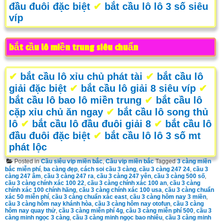
đầu đuôi đặc biệt
✔
bắt cầu lô lô 3 số siêu
víp
bắt cầu lô miền trung siêu chuẩn
✔
bắt cầu lô xỉu chủ phát tài
✔
bắt cầu lô
giải đặc biệt
✔
bắt cầu lô giải 8 siêu víp
✔
bắt cầu lô bao lô miền trung
✔
bắt cầu lô
cặp xỉu chủ ăn ngay
✔
bắt cầu lô song thủ
lô
✔
bắt cầu lô đầu đuôi giải 8
✔
bắt cầu lô
đầu đuôi đặc biệt
✔
bắt cầu lô lô 3 số mt
phát lộc
Posted in
Cầu siêu vip miền bắc
,
Cầu vip miền bắc
Tagged
3 càng miền
bắc miễn phí
,
ba càng đẹp
,
cách soi cầu 3 càng
,
cầu 3 càng 247 24
,
cầu 3
càng 247 âm
,
cầu 3 càng 247 ra
,
cầu 3 càng 247 yên
,
cầu 3 càng 500 số
,
cầu 3 càng chính xác 100 22
,
cầu 3 càng chính xác 100 an
,
cầu 3 càng
chính xác 100 chính hãng
,
cầu 3 càng chính xác 100 usa
,
cầu 3 càng chuẩn
xác 50 miễn phí
,
cầu 3 càng chuẩn xác east
,
cầu 3 càng hôm nay 3 miền
,
cầu 3 càng hôm nay khánh hòa
,
cầu 3 càng hôm nay otofun
,
cầu 3 càng
hôm nay quay thử
,
cầu 3 càng miễn phí 4g
,
cầu 3 càng miễn phí 500
,
cầu 3
càng minh ngọc 3 càng
,
cầu 3 càng minh ngọc bao nhiêu
,
cầu 3 càng minh