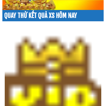
QUAY THỬ KẾT QUẢ XS HÔM NAY