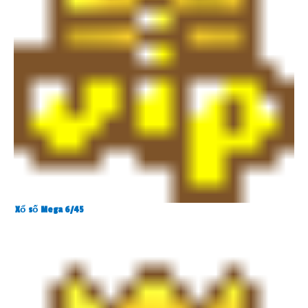
Xổ số Mega 6/45