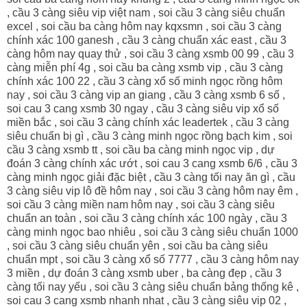
, cầu 3 càng siêu vip việt nam , soi cầu 3 càng siêu chuẩn
excel , soi cầu ba càng hôm nay kqxsmn , soi cầu 3 càng
chính xác 100 ganesh , cầu 3 càng chuẩn xác east , cầu 3
càng hôm nay quay thử , soi cầu 3 càng xsmb 00 99 , cầu 3
càng miễn phí 4g , soi cầu ba càng xsmb vip , cầu 3 càng
chính xác 100 22 , cầu 3 càng xổ số minh ngọc rồng hôm
nay , soi cầu 3 càng vip an giang , cầu 3 càng xsmb 6 số ,
soi cau 3 cang xsmb 30 ngay , cầu 3 càng siêu vip xổ số
miền bắc , soi cầu 3 càng chính xác leadertek , cầu 3 càng
siêu chuẩn bị gì , cầu 3 càng minh ngọc rồng bạch kim , soi
cầu 3 càng xsmb tt , soi cầu ba càng minh ngọc vip , dự
đoán 3 càng chính xác ướt , soi cau 3 cang xsmb 6/6 , cầu 3
càng minh ngọc giải đặc biệt , cầu 3 càng tối nay ăn gì , cầu
3 càng siêu vip lô đề hôm nay , soi cầu 3 càng hôm nay êm ,
soi cầu 3 càng miền nam hôm nay , soi cầu 3 càng siêu
chuẩn an toàn , soi cầu 3 càng chính xác 100 ngày , cầu 3
càng minh ngọc bao nhiêu , soi cầu 3 càng siêu chuẩn 1000
, soi cầu 3 càng siêu chuẩn yên , soi cầu ba càng siêu
chuẩn mpt , soi cầu 3 càng xổ số 7777 , cầu 3 càng hôm nay
3 miền , dự đoán 3 càng xsmb uber , ba càng đẹp , cầu 3
càng tối nay yếu , soi cầu 3 càng siêu chuẩn bảng thống kê ,
soi cau 3 cang xsmb nhanh nhat , cầu 3 càng siêu vip 02 ,