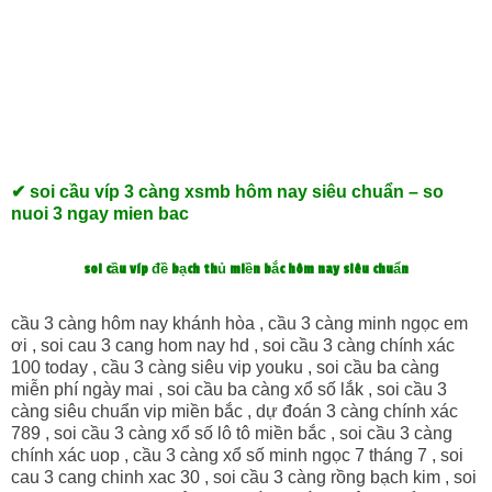
✔ soi cầu víp 3 càng xsmb hôm nay siêu chuẩn – so
nuoi 3 ngay mien bac
soi cầu víp đề bạch thủ miền bắc hôm nay siêu chuẩn
cầu 3 càng hôm nay khánh hòa , cầu 3 càng minh ngọc em
ơi , soi cau 3 cang hom nay hd , soi cầu 3 càng chính xác
100 today , cầu 3 càng siêu vip youku , soi cầu ba càng
miễn phí ngày mai , soi cầu ba càng xổ số lắk , soi cầu 3
càng siêu chuẩn vip miền bắc , dự đoán 3 càng chính xác
789 , soi cầu 3 càng xổ số lô tô miền bắc , soi cầu 3 càng
chính xác uop , cầu 3 càng xổ số minh ngọc 7 tháng 7 , soi
cau 3 cang chinh xac 30 , soi cầu 3 càng rồng bạch kim , soi