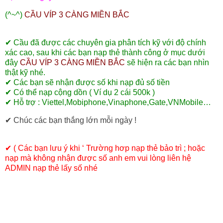
(^~^)
CẦU VÍP 3 CÀNG MIỀN BẮC
✔ Cầu đã được các chuyên gia phân tích kỹ với độ chính
xác cao, sau khi các bạn nạp thẻ thành công ở mục dưới
đây
CẦU VÍP 3 CÀNG MIỀN BẮC
sẽ hiện ra các bạn nhìn
thật kỹ nhé.
✔ Các bạn sẽ nhận được số khi nạp đủ số tiền
✔ Có thể nạp cộng dồn ( Ví dụ 2 cái 500k )
✔ Hỗ trợ : Viettel,Mobiphone,Vinaphone,Gate,VNMobile…
✔ Chúc các bạn thắng lớn mỗi ngày !
✔ ( Các bạn lưu ý khi ‘ Trường hơp nạp thẻ bảo trì ; hoặc
nạp mà không nhận được số anh em vui lòng liên hệ
ADMIN nạp thẻ lấy số nhé