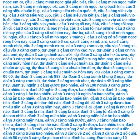
ngọc em ơi
,
cầu 3 càng minh ngọc giải đặc biệt
,
cầu 3 càng minh ngọc miền
nam
,
cầu 3 càng minh ngọc ok
,
cầu 3 càng minh ngọc rồng bạch kim
,
cầu 3
càng siêu chuẩn bị gì
,
cầu 3 càng siêu chuẩn quốc tế
,
cầu 3 càng siêu vip
02
,
cầu 3 càng siêu vip 365
,
cầu 3 càng siêu vip kết ăn
,
cầu 3 càng siêu vip
lô đề hôm nay
,
cầu 3 càng siêu vip việt nam
,
cầu 3 càng siêu vip xổ số miền
bắc
,
cầu 3 càng siêu vip youku
,
cầu 3 càng tối nay 666
,
cầu 3 càng tối nay
ăn gì
,
cầu 3 càng tối nay là bao nhiêu
,
cầu 3 càng tối nay online
,
cầu 3 càng
tối nay yếu
,
cầu 3 càng xổ số hôm nay thứ ba
,
cầu 3 càng xổ số minh ngọc
50 ngày
,
cầu 3 càng xổ số minh ngọc 7 tháng 7
,
cầu 3 càng xổ số minh ngọc
rồng hôm nay
,
cầu 3 càng xsmb 6 số
,
cầu 3 càng xsmb ars
,
cầu 3 càng
xsmb chốt
,
cầu 3 càng xsmb extra
,
cầu 3 càng xsmb víp
,
cầu víp 3 càng xs
,
cầu víp 3 càng xsmb
,
dự đoán 3 càng chính xác 789
,
dự đoán 3 càng chính
xác omi
,
dự đoán 3 càng chính xác ướt
,
dự đoán 3 càng chính xác uwc
,
dự
đoán 3 càng mb hôm nay
,
dự đoán 3 càng miền trung hôm nay
,
dự đoán 3
càng ngày hôm nay
,
dự đoán 3 càng siêu chuẩn ăn
,
dự đoán 3 càng siêu
chuẩn an giang
,
dự đoán 3 càng siêu chuẩn êm đềm
,
dự đoán 3 càng siêu
chuẩn nam
,
dự đoán 3 càng siêu chuẩn ơi hôm nay
,
dự đoán 3 càng xsmb
00 00
,
dự đoán 3 càng xsmb 888
,
dự đoán 3 càng xsmb khung 3 ngày
,
dự
đoán 3 càng xsmb lô
,
dự đoán 3 càng xsmb uber
,
dự đoán đề 3 càng hôm
nay
,
đánh 10 nghìn 3 càng được bao nhiêu
,
đánh 100 nghìn 3 càng được
bao nhiêu tiền
,
đánh 20 nghìn 3 càng được bao nhiêu tiền
,
đánh 3 càng
,
đánh 3 càng 1 ăn bao nhiêu
,
đánh 3 càng 10 nghìn ăn bao nhiêu
,
đánh 3
càng ăn bao nhiêu
,
đánh 3 càng ăn bao nhiêu lần
,
đánh 3 càng ăn bao nhiêu
tiền
,
đánh 3 càng ăn như thế nào
,
đánh 3 càng đề
,
đánh 3 càng được bao
nhiêu tiền
,
đánh 3 càng hôm nay
,
đánh 3 càng là gì
,
đánh 3 càng là như thế
nào
,
đánh 3 càng là ntn
,
đánh 3 càng là sao
,
đánh 3 càng lô
,
đánh 3 càng lô
ăn bao nhiêu
,
đánh 3 càng miền bắc
,
đánh 3 càng miền bắc ăn bao nhiêu
,
đánh 3 càng miền nam
,
đánh 3 càng nhà nước
,
đánh 3 càng nhân bao
nhiêu
,
đánh 3 càng như thế nào
,
đánh 3 càng thì được bao nhiêu tiền
,
đánh
3 càng trúng 2 số cuối
,
đánh 3 càng trúng 2 số cuối được bao nhiêu tiền
,
đánh 3 càng trúng bao nhiêu
,
đánh 3 càng về 2 số
,
đánh 3 càng về 2 số cuối
,
đánh 50 nghìn 3 càng được bao nhiêu
,
đánh ba càng
,
Đánh ba càng 10