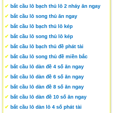
✔
bắt cầu lô bạch thủ lô 2 nháy ăn ngay
✔
bắt cầu lô song thủ ăn ngay
✔
bắt cầu lô bạch thủ lô kép
✔
bắt cầu lô song thủ lô kép
✔
bắt cầu lô bạch thủ đề phát tài
✔
bắt cầu lô song thủ đề miền bắc
✔
bắt cầu lô dàn đề 4 số ăn ngay
✔
bắt cầu lô dàn đề 6 số ăn ngay
✔
bắt cầu lô dàn đề 8 số ăn ngay
✔
bắt cầu lô dàn đề 10 số ăn ngay
✔
bắt cầu lô dàn lô 4 số phát tài