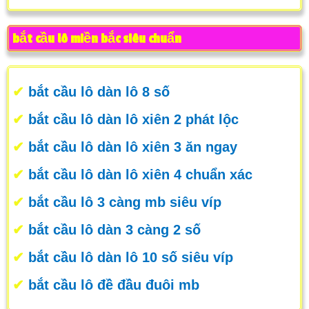
bắt cầu lô miền bắc siêu chuẩn
✔
bắt cầu lô dàn lô 8 số
✔
bắt cầu lô dàn lô xiên 2 phát lộc
✔
bắt cầu lô dàn lô xiên 3 ăn ngay
✔
bắt cầu lô dàn lô xiên 4 chuẩn xác
✔
bắt cầu lô 3 càng mb siêu víp
✔
bắt cầu lô dàn 3 càng 2 số
✔
bắt cầu lô dàn lô 10 số siêu víp
✔
bắt cầu lô đề đầu đuôi mb