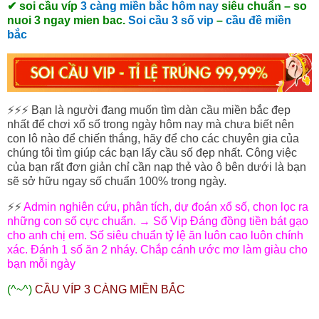
✔ soi cầu víp
3 càng miền bắc hôm nay
siêu chuẩn – so
nuoi 3 ngay mien bac.
Soi cầu 3 số vip
–
cầu đề miền
bắc
⚡️⚡️⚡️ Bạn là người đang muốn tìm dàn cầu miền bắc đẹp
nhất để chơi xổ số trong ngày hôm nay mà chưa biết nên
con lô nào để chiến thắng, hãy để cho các chuyên gia của
chúng tôi tìm giúp các bạn lấy cầu số đẹp nhất. Công việc
của bạn rất đơn giản chỉ cần nạp thẻ vào ô bên dưới là bạn
sẽ sở hữu ngay số chuẩn 100% trong ngày.
⚡️⚡️
Admin nghiên cứu, phân tích, dự đoán xổ số, chọn lọc ra
những con số cực chuẩn. → Số Vip Đáng đồng tiền bát gạo
cho anh chị em. Số siêu chuẩn tỷ lệ ăn luôn cao luôn chính
xác. Đánh 1 số ăn 2 nháy. Chắp cánh ước mơ làm giàu cho
bạn mỗi ngày
(^~^)
CẦU VÍP 3 CÀNG MIỀN BẮC