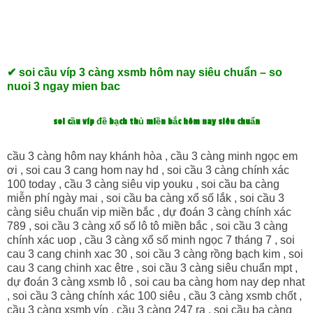
✔ soi cầu víp 3 càng xsmb hôm nay siêu chuẩn – so
nuoi 3 ngay mien bac
soi cầu víp đề bạch thủ miền bắc hôm nay siêu chuẩn
cầu 3 càng hôm nay khánh hòa , cầu 3 càng minh ngọc em
ơi , soi cau 3 cang hom nay hd , soi cầu 3 càng chính xác
100 today , cầu 3 càng siêu vip youku , soi cầu ba càng
miễn phí ngày mai , soi cầu ba càng xổ số lắk , soi cầu 3
càng siêu chuẩn vip miền bắc , dự đoán 3 càng chính xác
789 , soi cầu 3 càng xổ số lô tô miền bắc , soi cầu 3 càng
chính xác uop , cầu 3 càng xổ số minh ngọc 7 tháng 7 , soi
cau 3 cang chinh xac 30 , soi cầu 3 càng rồng bạch kim , soi
cau 3 cang chinh xac être , soi cầu 3 càng siêu chuẩn mpt ,
dự đoán 3 càng xsmb lô , soi cau ba càng hom nay dep nhat
, soi cầu 3 càng chính xác 100 siêu , cầu 3 càng xsmb chốt ,
cầu 3 càng xsmb víp , cầu 3 càng 247 ra , soi cầu ba càng