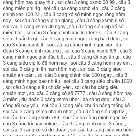
càng hôm nay quay thử , soi cầu 3 càng xsmb 00 99 , cầu 3
càng miễn phí 4g , soi cầu ba càng xsmb vip , cầu 3 càng
chính xác 100 22 , cầu 3 càng xổ số minh ngọc rồng hôm
nay , soi cầu 3 càng vip an giang , cầu 3 càng xsmb 6 số ,
soi cau 3 cang xsmb 30 ngay , cầu 3 càng siêu vip xổ số
miền bắc , soi cầu 3 càng chính xác leadertek , cầu 3 càng
siêu chuẩn bị gì , cầu 3 càng minh ngọc rồng bạch kim , soi
cầu 3 càng xsmb tt , soi cầu ba càng minh ngọc vip , dự
đoán 3 càng chính xác ướt , soi cau 3 cang xsmb 6/6 , cầu 3
càng minh ngọc giải đặc biệt , cầu 3 càng tối nay ăn gì , cầu
3 càng siêu vip lô đề hôm nay , soi cầu 3 càng hôm nay êm ,
soi cầu 3 càng miền nam hôm nay , soi cầu 3 càng siêu
chuẩn an toàn , soi cầu 3 càng chính xác 100 ngày , cầu 3
càng minh ngọc bao nhiêu , soi cầu 3 càng siêu chuẩn 1000
, soi cầu 3 càng siêu chuẩn yên , soi cầu ba càng siêu
chuẩn mpt , soi cầu 3 càng xổ số 7777 , cầu 3 càng hôm nay
3 miền , dự đoán 3 càng xsmb uber , ba càng đẹp , cầu 3
càng tối nay yếu , soi cầu 3 càng siêu chuẩn bảng thống kê ,
soi cau 3 cang xsmb nhanh nhat , cầu 3 càng siêu vip 02 ,
soi cầu ba càng xsmb 789 , soi cầu ba càng minh ngọc kê ,
cầu 3 càng tối nay online , cầu 3 càng minh ngọc 3 càng ,
soi cầu 3 càng xổ số dự đoán , soi cầu ba càng siêu vip hôm
nay , soi cau 3 cang hom nay 777 , cầu 3 càng siêu vip 365 ,