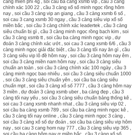
càng miễn phí 4g , soi cầu ba càng xsmb vip , cầu 3 càng
chính xác 100 22 , cầu 3 càng xổ số minh ngọc rồng hôm
nay , soi cầu 3 càng vip an giang , cầu 3 càng xsmb 6 số ,
soi cau 3 cang xsmb 30 ngay , cầu 3 càng siêu vip xổ số
miền bắc , soi cầu 3 càng chính xác leadertek , cầu 3 càng
siêu chuẩn bị gì , cầu 3 càng minh ngọc rồng bạch kim , soi
cầu 3 càng xsmb tt , soi cầu ba càng minh ngọc vip , dự
đoán 3 càng chính xác ướt , soi cau 3 cang xsmb 6/6 , cầu 3
càng minh ngọc giải đặc biệt , cầu 3 càng tối nay ăn gì , cầu
3 càng siêu vip lô đề hôm nay , soi cầu 3 càng hôm nay êm ,
soi cầu 3 càng miền nam hôm nay , soi cầu 3 càng siêu
chuẩn an toàn , soi cầu 3 càng chính xác 100 ngày , cầu 3
càng minh ngọc bao nhiêu , soi cầu 3 càng siêu chuẩn 1000
, soi cầu 3 càng siêu chuẩn yên , soi cầu ba càng siêu
chuẩn mpt , soi cầu 3 càng xổ số 7777 , cầu 3 càng hôm nay
3 miền , dự đoán 3 càng xsmb uber , ba càng đẹp , cầu 3
càng tối nay yếu , soi cầu 3 càng siêu chuẩn bảng thống kê ,
soi cau 3 cang xsmb nhanh nhat , cầu 3 càng siêu vip 02 ,
soi cầu ba càng xsmb 789 , soi cầu ba càng minh ngọc kê ,
cầu 3 càng tối nay online , cầu 3 càng minh ngọc 3 càng ,
soi cầu 3 càng xổ số dự đoán , soi cầu ba càng siêu vip hôm
nay , soi cau 3 cang hom nay 777 , cầu 3 càng siêu vip 365 ,
soi cầu ba càng hôm nay ơ miền bắc , cầu 3 càng xổ số