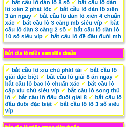
✔
bắt cầu lô dàn lô 8 số
✔
bắt cầu lô dàn
lô xiên 2 phát lộc
✔
bắt cầu lô dàn lô xiên
3 ăn ngay
✔
bắt cầu lô dàn lô xiên 4 chuẩn
xác
✔
bắt cầu lô 3 càng mb siêu víp
✔
bắt
cầu lô dàn 3 càng 2 số
✔
bắt cầu lô dàn lô
10 số siêu víp
✔
bắt cầu lô đề đầu đuôi mb
bắt cầu lô miền nam siêu chuẩn
✔
bắt cầu lô xỉu chủ phát tài
✔
bắt cầu lô
giải đặc biệt
✔
bắt cầu lô giải 8 ăn ngay
✔
bắt cầu lô bao lô chuẩn xác
✔
bắt cầu lô
cặp xỉu chủ siêu víp
✔
bắt cầu lô song thủ
lô
✔
bắt cầu lô đầu đuôi giải 8
✔
bắt cầu lô
đầu đuôi đặc biệt
✔
bắt cầu lô lô 3 số siêu
víp