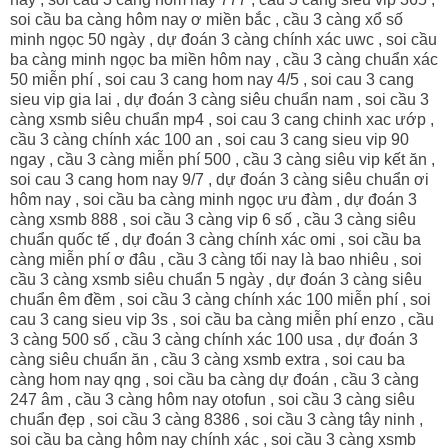
soi cầu ba càng hôm nay ơ miền bắc , cầu 3 càng xổ số
minh ngọc 50 ngày , dự đoán 3 càng chính xác uwc , soi cầu
ba càng minh ngọc ba miền hôm nay , cầu 3 càng chuẩn xác
50 miễn phí , soi cau 3 cang hom nay 4/5 , soi cau 3 cang
sieu vip gia lai , dự đoán 3 càng siêu chuẩn nam , soi cầu 3
càng xsmb siêu chuẩn mp4 , soi cau 3 cang chinh xac ướp ,
cầu 3 càng chính xác 100 an , soi cau 3 cang sieu vip 90
ngay , cầu 3 càng miễn phí 500 , cầu 3 càng siêu vip kết ăn ,
soi cau 3 cang hom nay 9/7 , dự đoán 3 càng siêu chuẩn ơi
hôm nay , soi cầu ba càng minh ngọc ưu đàm , dự đoán 3
càng xsmb 888 , soi cầu 3 càng vip 6 số , cầu 3 càng siêu
chuẩn quốc tế , dự đoán 3 càng chính xác omi , soi cầu ba
càng miễn phí ơ đâu , cầu 3 càng tối nay là bao nhiêu , soi
cầu 3 càng xsmb siêu chuẩn 5 ngày , dự đoán 3 càng siêu
chuẩn êm đềm , soi cầu 3 càng chính xác 100 miễn phí , soi
cau 3 cang sieu vip 3s , soi cầu ba càng miễn phí enzo , cầu
3 càng 500 số , cầu 3 càng chính xác 100 usa , dự đoán 3
càng siêu chuẩn ăn , cầu 3 càng xsmb extra , soi cau ba
càng hom nay qng , soi cầu ba càng dự đoán , cầu 3 càng
247 âm , cầu 3 càng hôm nay otofun , soi cầu 3 càng siêu
chuẩn đẹp , soi cầu 3 càng 8386 , soi cầu 3 càng tây ninh ,
soi cầu ba càng hôm nay chính xác , soi cầu 3 càng xsmb