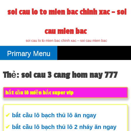
Skip
to
soi cau lo to mien bac chinh xac – soi
content
cau mien bac
soi cau lo to mien bac chinh xac – soi cau mien bac
Primary Menu
Thẻ:
soi cau 3 cang hom nay 777
bắt cầu lô miền bắc super vip
✔
bắt cầu lô bạch thủ lô ăn ngay
✔
bắt cầu lô bạch thủ lô 2 nháy ăn ngay