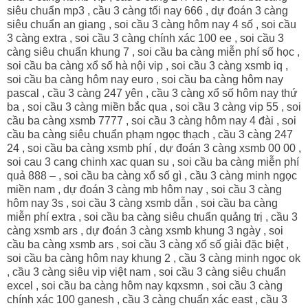
siêu chuẩn mp3 , cầu 3 càng tối nay 666 , dự đoán 3 càng
siêu chuẩn an giang , soi cầu 3 càng hôm nay 4 số , soi cầu
3 càng extra , soi cầu 3 càng chính xác 100 ee , soi cầu 3
càng siêu chuẩn khung 7 , soi cầu ba càng miễn phí số học ,
soi cầu ba càng xổ số hà nội vip , soi cầu 3 càng xsmb iq ,
soi cầu ba càng hôm nay euro , soi cầu ba càng hôm nay
pascal , cầu 3 càng 247 yên , cầu 3 càng xổ số hôm nay thứ
ba , soi cầu 3 càng miền bắc qua , soi cầu 3 càng vip 55 , soi
cầu ba càng xsmb 7777 , soi cầu 3 càng hôm nay 4 đài , soi
cầu ba càng siêu chuẩn phạm ngọc thạch , cầu 3 càng 247
24 , soi cầu ba càng xsmb phí , dự đoán 3 càng xsmb 00 00 ,
soi cau 3 cang chinh xac quan su , soi cầu ba càng miễn phí
quả 888 – , soi cầu ba càng xổ số gì , cầu 3 càng minh ngọc
miền nam , dự đoán 3 càng mb hôm nay , soi cầu 3 càng
hôm nay 3s , soi cầu 3 càng xsmb dẫn , soi cầu ba càng
miễn phí extra , soi cầu ba càng siêu chuẩn quảng trị , cầu 3
càng xsmb ars , dự đoán 3 càng xsmb khung 3 ngày , soi
cầu ba càng xsmb ars , soi cầu 3 càng xổ số giải đặc biệt ,
soi cầu ba càng hôm nay khung 2 , cầu 3 càng minh ngọc ok
, cầu 3 càng siêu vip việt nam , soi cầu 3 càng siêu chuẩn
excel , soi cầu ba càng hôm nay kqxsmn , soi cầu 3 càng
chính xác 100 ganesh , cầu 3 càng chuẩn xác east , cầu 3