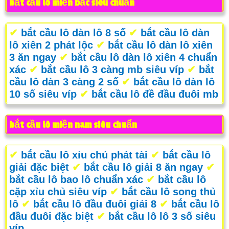
bắt cầu lô miền bắc siêu chuẩn
✔
bắt cầu lô dàn lô 8 số
✔
bắt cầu lô dàn
lô xiên 2 phát lộc
✔
bắt cầu lô dàn lô xiên
3 ăn ngay
✔
bắt cầu lô dàn lô xiên 4 chuẩn
xác
✔
bắt cầu lô 3 càng mb siêu víp
✔
bắt
cầu lô dàn 3 càng 2 số
✔
bắt cầu lô dàn lô
10 số siêu víp
✔
bắt cầu lô đề đầu đuôi mb
bắt cầu lô miền nam siêu chuẩn
✔
bắt cầu lô xỉu chủ phát tài
✔
bắt cầu lô
giải đặc biệt
✔
bắt cầu lô giải 8 ăn ngay
✔
bắt cầu lô bao lô chuẩn xác
✔
bắt cầu lô
cặp xỉu chủ siêu víp
✔
bắt cầu lô song thủ
lô
✔
bắt cầu lô đầu đuôi giải 8
✔
bắt cầu lô
đầu đuôi đặc biệt
✔
bắt cầu lô lô 3 số siêu
víp