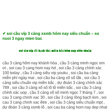
✔ soi cầu víp 3 càng xsmb hôm nay siêu chuẩn – so
nuoi 3 ngay mien bac
soi cầu víp đề bạch thủ miền bắc hôm nay siêu chuẩn
cầu 3 càng hôm nay khánh hòa , cầu 3 càng minh ngọc em
ơi , soi cau 3 cang hom nay hd , soi cầu 3 càng chính xác
100 today , cầu 3 càng siêu vip youku , soi cầu ba càng
miễn phí ngày mai , soi cầu ba càng xổ số lắk , soi cầu 3
càng siêu chuẩn vip miền bắc , dự đoán 3 càng chính xác
789 , soi cầu 3 càng xổ số lô tô miền bắc , soi cầu 3 càng
chính xác uop , cầu 3 càng xổ số minh ngọc 7 tháng 7 , soi
cau 3 cang chinh xac 30 , soi cầu 3 càng rồng bạch kim , soi
cau 3 cang chinh xac être , soi cầu 3 càng siêu chuẩn mpt ,
dự đoán 3 càng xsmb lô , soi cau ba càng hom nay dep nhat