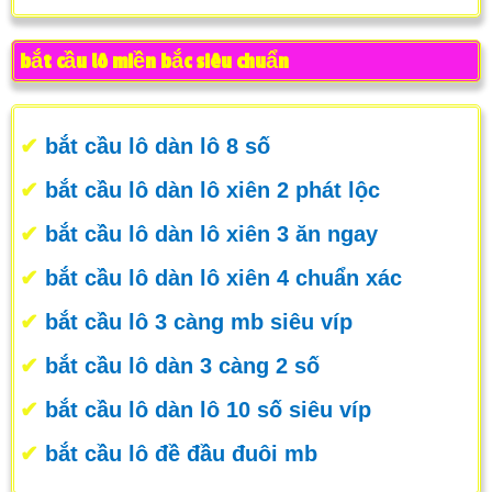
bắt cầu lô miền bắc siêu chuẩn
✔
bắt cầu lô dàn lô 8 số
✔
bắt cầu lô dàn lô xiên 2 phát lộc
✔
bắt cầu lô dàn lô xiên 3 ăn ngay
✔
bắt cầu lô dàn lô xiên 4 chuẩn xác
✔
bắt cầu lô 3 càng mb siêu víp
✔
bắt cầu lô dàn 3 càng 2 số
✔
bắt cầu lô dàn lô 10 số siêu víp
✔
bắt cầu lô đề đầu đuôi mb