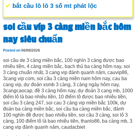
✔
bắt cầu lô lô 3 số mt phát lộc
soi cầu víp 3 càng miền bắc hôm
nay siêu chuẩn
Posted on
06/08/2026
soi cầu de 3 càng miền bắc, 100 nghìn 3 càng được bao
nhiêu tiền, 4 càng miền bắc, bạch thủ ba càng hôm nay, soi
3 càng chuẩn nhất, 3 cang vip đánh quanh năm, cauvip86,
3cang vip com, soi cầu 3 càng miền nam hôm nay, cau ba
cang vip, dự đoán xsmb 3 càng, 3 càng ngày hôm nay,
3cangcaocap, đề 3 càng hôm nay, dự đoán 3 cang mb, 1000
điểm lô là bao nhiêu tiền, 10 điểm lô được bao nhiêu tiền,
soi cầu 3 càng 247, soi cau 3 càng vip miền bắc 100k, dự
đoán ba càng miền bắc, soi cầu ba càng miền bắc, đánh
100 nghìn đề được bao nhiêu tiền, soi cầu 3 càng, soi lô 3
càng, 100 điểm lô là bao nhiêu tiền, thanlo86, ba càng mb, 3
cang vip đánh quanh năm, caudacbiet