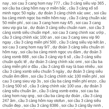
nay , soi cau 3 cang hom nay 777 , cầu 3 càng siêu vip 365 ,
soi cầu ba càng hôm nay ơ miền bắc , cầu 3 càng xổ số
minh ngọc 50 ngày , dự đoán 3 càng chính xác uwc , soi cầu
ba càng minh ngọc ba miền hôm nay , cầu 3 càng chuẩn xác
50 miễn phí , soi cau 3 cang hom nay 4/5 , soi cau 3 cang
sieu vip gia lai , dự đoán 3 càng siêu chuẩn nam , soi cầu 3
càng xsmb siêu chuẩn mp4 , soi cau 3 cang chinh xac ướp ,
cầu 3 càng chính xác 100 an , soi cau 3 cang sieu vip 90
ngay , cầu 3 càng miễn phí 500 , cầu 3 càng siêu vip kết ăn ,
soi cau 3 cang hom nay 9/7 , dự đoán 3 càng siêu chuẩn ơi
hôm nay , soi cầu ba càng minh ngọc ưu đàm , dự đoán 3
càng xsmb 888 , soi cầu 3 càng vip 6 số , cầu 3 càng siêu
chuẩn quốc tế , dự đoán 3 càng chính xác omi , soi cầu ba
càng miễn phí ơ đâu , cầu 3 càng tối nay là bao nhiêu , soi
cầu 3 càng xsmb siêu chuẩn 5 ngày , dự đoán 3 càng siêu
chuẩn êm đềm , soi cầu 3 càng chính xác 100 miễn phí , soi
cau 3 cang sieu vip 3s , soi cầu ba càng miễn phí enzo , cầu
3 càng 500 số , cầu 3 càng chính xác 100 usa , dự đoán 3
càng siêu chuẩn ăn , cầu 3 càng xsmb extra , soi cau ba
càng hom nay qng , soi cầu ba càng dự đoán , cầu 3 càng
247 âm , cầu 3 càng hôm nay otofun , soi cầu 3 càng siêu
chuẩn đẹp , soi cầu 3 càng 8386 , soi cầu 3 càng tây ninh ,