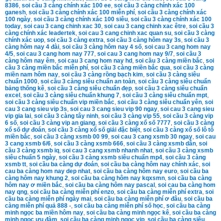
8386
,
soi cầu 3 càng chính xác 100 ee
,
soi cầu 3 càng chính xác 100
ganesh
,
soi cầu 3 càng chính xác 100 miễn phí
,
soi cầu 3 càng chính xác
100 ngày
,
soi cầu 3 càng chính xác 100 siêu
,
soi cầu 3 càng chính xác 100
today
,
soi cau 3 cang chinh xac 30
,
soi cau 3 cang chinh xac être
,
soi cầu 3
càng chính xác leadertek
,
soi cau 3 cang chinh xac quan su
,
soi cầu 3 càng
chính xác uop
,
soi cầu 3 càng extra
,
soi cầu 3 càng hôm nay 3s
,
soi cầu 3
càng hôm nay 4 đài
,
soi cầu 3 càng hôm nay 4 số
,
soi cau 3 cang hom nay
4/5
,
soi cau 3 cang hom nay 777
,
soi cau 3 cang hom nay 9/7
,
soi cầu 3
càng hôm nay êm
,
soi cau 3 cang hom nay hd
,
soi cầu 3 càng miền bắc
,
soi
cầu 3 càng miền bắc miễn phí
,
soi cầu 3 càng miền bắc qua
,
soi cầu 3 càng
miền nam hôm nay
,
soi cầu 3 càng rồng bạch kim
,
soi cầu 3 càng siêu
chuẩn 1000
,
soi cầu 3 càng siêu chuẩn an toàn
,
soi cầu 3 càng siêu chuẩn
bảng thống kê
,
soi cầu 3 càng siêu chuẩn đẹp
,
soi cầu 3 càng siêu chuẩn
excel
,
soi cầu 3 càng siêu chuẩn khung 7
,
soi cầu 3 càng siêu chuẩn mpt
,
soi cầu 3 càng siêu chuẩn vip miền bắc
,
soi cầu 3 càng siêu chuẩn yên
,
soi
cau 3 cang sieu vip 3s
,
soi cau 3 cang sieu vip 90 ngay
,
soi cau 3 cang sieu
vip gia lai
,
soi cầu 3 càng tây ninh
,
soi cầu 3 càng vip 55
,
soi cầu 3 càng vip
6 số
,
soi cầu 3 càng vip an giang
,
soi cầu 3 càng xổ số 7777
,
soi cầu 3 càng
xổ số dự đoán
,
soi cầu 3 càng xổ số giải đặc biệt
,
soi cầu 3 càng xổ số lô tô
miền bắc
,
soi cầu 3 càng xsmb 00 99
,
soi cau 3 cang xsmb 30 ngay
,
soi cau
3 cang xsmb 6/6
,
soi cầu 3 càng xsmb 666
,
soi cầu 3 càng xsmb dẫn
,
soi
cầu 3 càng xsmb iq
,
soi cau 3 cang xsmb nhanh nhat
,
soi cầu 3 càng xsmb
siêu chuẩn 5 ngày
,
soi cầu 3 càng xsmb siêu chuẩn mp4
,
soi cầu 3 càng
xsmb tt
,
soi cầu ba càng dự đoán
,
soi cầu ba càng hôm nay chính xác
,
soi
cau ba càng hom nay dep nhat
,
soi cầu ba càng hôm nay euro
,
soi cầu ba
càng hôm nay khung 2
,
soi cầu ba càng hôm nay kqxsmn
,
soi cầu ba càng
hôm nay ơ miền bắc
,
soi cầu ba càng hôm nay pascal
,
soi cau ba càng hom
nay qng
,
soi cầu ba càng miễn phí enzo
,
soi cầu ba càng miễn phí extra
,
soi
cầu ba càng miễn phí ngày mai
,
soi cầu ba càng miễn phí ơ đâu
,
soi cầu ba
càng miễn phí quả 888 -
,
soi cầu ba càng miễn phí số học
,
soi cầu ba càng
minh ngọc ba miền hôm nay
,
soi cầu ba càng minh ngọc kê
,
soi cầu ba càng
minh ngọc ưu đàm
,
soi cầu ba càng minh ngọc vip
,
soi cầu ba càng siêu