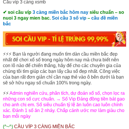
Cầu víp 3 càng xsmb
✔ soi cầu víp
3 càng miền bắc hôm nay
siêu chuẩn – so
nuoi 3 ngay mien bac.
Soi cầu 3 số vip
–
cầu đề miền
bắc
⚡️⚡️⚡️ Bạn là người đang muốn tìm dàn cầu miền bắc đẹp
nhất để chơi xổ số trong ngày hôm nay mà chưa biết nên
con lô nào để chiến thắng, hãy để cho các chuyên gia của
chúng tôi tìm giúp các bạn lấy cầu số đẹp nhất. Công việc
của bạn rất đơn giản chỉ cần nạp thẻ vào ô bên dưới là bạn
sẽ sở hữu ngay số chuẩn 100% trong ngày.
⚡️⚡️
Admin nghiên cứu, phân tích, dự đoán xổ số, chọn lọc ra
những con số cực chuẩn. → Số Vip Đáng đồng tiền bát gạo
cho anh chị em. Số siêu chuẩn tỷ lệ ăn luôn cao luôn chính
xác. Đánh 1 số ăn 2 nháy. Chắp cánh ước mơ làm giàu cho
bạn mỗi ngày
(^~^)
CẦU VÍP 3 CÀNG MIỀN BẮC