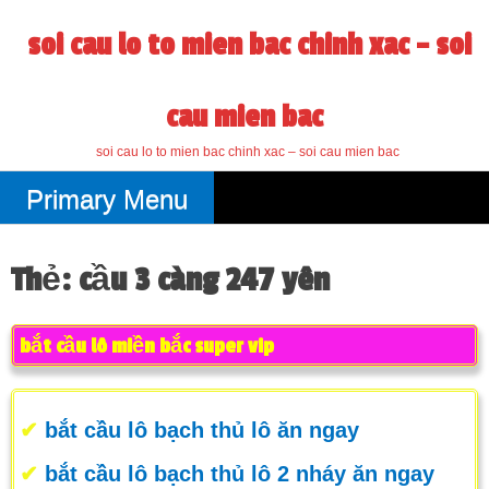
Skip
to
soi cau lo to mien bac chinh xac – soi
content
cau mien bac
soi cau lo to mien bac chinh xac – soi cau mien bac
Primary Menu
Thẻ:
cầu 3 càng 247 yên
bắt cầu lô miền bắc super vip
✔
bắt cầu lô bạch thủ lô ăn ngay
✔
bắt cầu lô bạch thủ lô 2 nháy ăn ngay