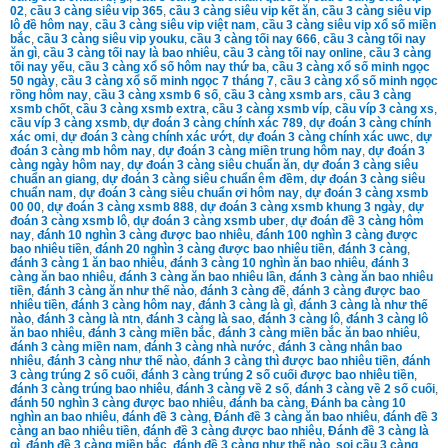
02
,
cầu 3 càng siêu vip 365
,
cầu 3 càng siêu vip kết ăn
,
cầu 3 càng siêu vip
lô đề hôm nay
,
cầu 3 càng siêu vip việt nam
,
cầu 3 càng siêu vip xổ số miền
bắc
,
cầu 3 càng siêu vip youku
,
cầu 3 càng tối nay 666
,
cầu 3 càng tối nay
ăn gì
,
cầu 3 càng tối nay là bao nhiêu
,
cầu 3 càng tối nay online
,
cầu 3 càng
tối nay yếu
,
cầu 3 càng xổ số hôm nay thứ ba
,
cầu 3 càng xổ số minh ngọc
50 ngày
,
cầu 3 càng xổ số minh ngọc 7 tháng 7
,
cầu 3 càng xổ số minh ngọc
rồng hôm nay
,
cầu 3 càng xsmb 6 số
,
cầu 3 càng xsmb ars
,
cầu 3 càng
xsmb chốt
,
cầu 3 càng xsmb extra
,
cầu 3 càng xsmb víp
,
cầu víp 3 càng xs
,
cầu víp 3 càng xsmb
,
dự đoán 3 càng chính xác 789
,
dự đoán 3 càng chính
xác omi
,
dự đoán 3 càng chính xác ướt
,
dự đoán 3 càng chính xác uwc
,
dự
đoán 3 càng mb hôm nay
,
dự đoán 3 càng miền trung hôm nay
,
dự đoán 3
càng ngày hôm nay
,
dự đoán 3 càng siêu chuẩn ăn
,
dự đoán 3 càng siêu
chuẩn an giang
,
dự đoán 3 càng siêu chuẩn êm đềm
,
dự đoán 3 càng siêu
chuẩn nam
,
dự đoán 3 càng siêu chuẩn ơi hôm nay
,
dự đoán 3 càng xsmb
00 00
,
dự đoán 3 càng xsmb 888
,
dự đoán 3 càng xsmb khung 3 ngày
,
dự
đoán 3 càng xsmb lô
,
dự đoán 3 càng xsmb uber
,
dự đoán đề 3 càng hôm
nay
,
đánh 10 nghìn 3 càng được bao nhiêu
,
đánh 100 nghìn 3 càng được
bao nhiêu tiền
,
đánh 20 nghìn 3 càng được bao nhiêu tiền
,
đánh 3 càng
,
đánh 3 càng 1 ăn bao nhiêu
,
đánh 3 càng 10 nghìn ăn bao nhiêu
,
đánh 3
càng ăn bao nhiêu
,
đánh 3 càng ăn bao nhiêu lần
,
đánh 3 càng ăn bao nhiêu
tiền
,
đánh 3 càng ăn như thế nào
,
đánh 3 càng đề
,
đánh 3 càng được bao
nhiêu tiền
,
đánh 3 càng hôm nay
,
đánh 3 càng là gì
,
đánh 3 càng là như thế
nào
,
đánh 3 càng là ntn
,
đánh 3 càng là sao
,
đánh 3 càng lô
,
đánh 3 càng lô
ăn bao nhiêu
,
đánh 3 càng miền bắc
,
đánh 3 càng miền bắc ăn bao nhiêu
,
đánh 3 càng miền nam
,
đánh 3 càng nhà nước
,
đánh 3 càng nhân bao
nhiêu
,
đánh 3 càng như thế nào
,
đánh 3 càng thì được bao nhiêu tiền
,
đánh
3 càng trúng 2 số cuối
,
đánh 3 càng trúng 2 số cuối được bao nhiêu tiền
,
đánh 3 càng trúng bao nhiêu
,
đánh 3 càng về 2 số
,
đánh 3 càng về 2 số cuối
,
đánh 50 nghìn 3 càng được bao nhiêu
,
đánh ba càng
,
Đánh ba càng 10
nghìn an bao nhiêu
,
đánh đề 3 càng
,
Đánh đề 3 càng ăn bao nhiêu
,
đánh đề 3
càng an bao nhiêu tiền
,
đánh đề 3 càng được bao nhiêu
,
Đánh đề 3 càng là
gì
,
đánh đề 3 càng miền bắc
,
đánh đề 3 càng như thế nào
,
soi cầu 3 càng