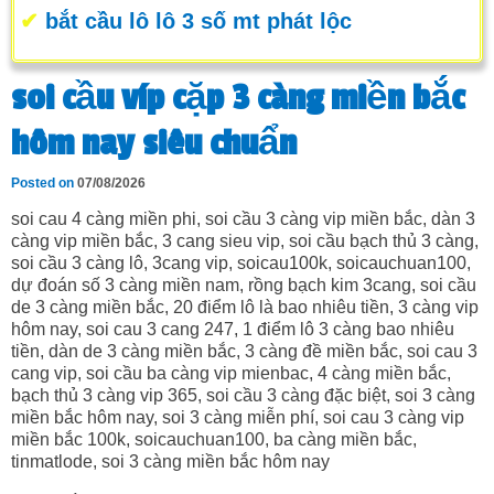
✔
bắt cầu lô lô 3 số mt phát lộc
soi cầu víp cặp 3 càng miền bắc
hôm nay siêu chuẩn
Posted on
07/08/2026
soi cau 4 càng miền phi, soi cầu 3 càng vip miền bắc, dàn 3
càng vip miền bắc, 3 cang sieu vip, soi cầu bạch thủ 3 càng,
soi cầu 3 càng lô, 3cang vip, soicau100k, soicauchuan100,
dự đoán số 3 càng miền nam, rồng bạch kim 3cang, soi cầu
de 3 càng miền bắc, 20 điểm lô là bao nhiêu tiền, 3 càng vip
hôm nay, soi cau 3 cang 247, 1 điểm lô 3 càng bao nhiêu
tiền, dàn de 3 càng miền bắc, 3 càng đề miền bắc, soi cau 3
cang vip, soi cầu ba càng vip mienbac, 4 càng miền bắc,
bạch thủ 3 càng vip 365, soi cầu 3 càng đặc biệt, soi 3 càng
miền bắc hôm nay, soi 3 càng miễn phí, soi cau 3 càng vip
miền bắc 100k, soicauchuan100, ba càng miền bắc,
tinmatlode, soi 3 càng miền bắc hôm nay