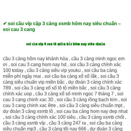
✔
soi cầu víp cặp 3 càng xsmb hôm nay siêu chuẩn –
soi cau 3 cang
soi cầu víp 4 con lô miền bắc hôm nay siêu chuẩn
cầu 3 càng hôm nay khánh hòa , cầu 3 càng minh ngọc em
ơi , soi cau 3 cang hom nay hd , soi cầu 3 càng chính xác
100 today , cầu 3 càng siêu vip youku , soi cầu ba càng
miễn phí ngày mai , soi cầu ba càng xổ số lắk , soi cầu 3
càng siêu chuẩn vip miền bắc , dự đoán 3 càng chính xác
789 , soi cầu 3 càng xổ số lô tô miền bắc , soi cầu 3 càng
chính xác uop , cầu 3 càng xổ số minh ngọc 7 tháng 7 , soi
cau 3 cang chinh xac 30 , soi cầu 3 càng rồng bạch kim , soi
cau 3 cang chinh xac être , soi cầu 3 càng siêu chuẩn mpt ,
dự đoán 3 càng xsmb lô , soi cau ba càng hom nay dep nhat
, soi cầu 3 càng chính xác 100 siêu , cầu 3 càng xsmb chốt ,
cầu 3 càng xsmb víp , cầu 3 càng 247 ra , soi cầu ba càng
siêu chuẩn mp3 , cầu 3 càng tối nay 666 , dự đoán 3 càng