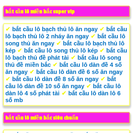
bắt cầu lô miền bắc super vip
✔
bắt cầu lô bạch thủ lô ăn ngay
✔
bắt cầu
lô bạch thủ lô 2 nháy ăn ngay
✔
bắt cầu lô
song thủ ăn ngay
✔
bắt cầu lô bạch thủ lô
kép
✔
bắt cầu lô song thủ lô kép
✔
bắt cầu
lô bạch thủ đề phát tài
✔
bắt cầu lô song
thủ đề miền bắc
✔
bắt cầu lô dàn đề 4 số
ăn ngay
✔
bắt cầu lô dàn đề 6 số ăn ngay
✔
bắt cầu lô dàn đề 8 số ăn ngay
✔
bắt
cầu lô dàn đề 10 số ăn ngay
✔
bắt cầu lô
dàn lô 4 số phát tài
✔
bắt cầu lô dàn lô 6
số mb
bắt cầu lô miền bắc siêu chuẩn