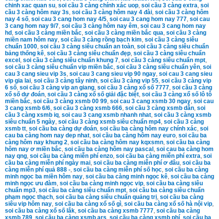
chinh xac quan su
,
soi cầu 3 càng chính xác uop
,
soi cầu 3 càng extra
,
soi
cầu 3 càng hôm nay 3s
,
soi cầu 3 càng hôm nay 4 đài
,
soi cầu 3 càng hôm
nay 4 số
,
soi cau 3 cang hom nay 4/5
,
soi cau 3 cang hom nay 777
,
soi cau
3 cang hom nay 9/7
,
soi cầu 3 càng hôm nay êm
,
soi cau 3 cang hom nay
hd
,
soi cầu 3 càng miền bắc
,
soi cầu 3 càng miền bắc qua
,
soi cầu 3 càng
miền nam hôm nay
,
soi cầu 3 càng rồng bạch kim
,
soi cầu 3 càng siêu
chuẩn 1000
,
soi cầu 3 càng siêu chuẩn an toàn
,
soi cầu 3 càng siêu chuẩn
bảng thống kê
,
soi cầu 3 càng siêu chuẩn đẹp
,
soi cầu 3 càng siêu chuẩn
excel
,
soi cầu 3 càng siêu chuẩn khung 7
,
soi cầu 3 càng siêu chuẩn mpt
,
soi cầu 3 càng siêu chuẩn vip miền bắc
,
soi cầu 3 càng siêu chuẩn yên
,
soi
cau 3 cang sieu vip 3s
,
soi cau 3 cang sieu vip 90 ngay
,
soi cau 3 cang sieu
vip gia lai
,
soi cầu 3 càng tây ninh
,
soi cầu 3 càng vip 55
,
soi cầu 3 càng vip
6 số
,
soi cầu 3 càng vip an giang
,
soi cầu 3 càng xổ số 7777
,
soi cầu 3 càng
xổ số dự đoán
,
soi cầu 3 càng xổ số giải đặc biệt
,
soi cầu 3 càng xổ số lô tô
miền bắc
,
soi cầu 3 càng xsmb 00 99
,
soi cau 3 cang xsmb 30 ngay
,
soi cau
3 cang xsmb 6/6
,
soi cầu 3 càng xsmb 666
,
soi cầu 3 càng xsmb dẫn
,
soi
cầu 3 càng xsmb iq
,
soi cau 3 cang xsmb nhanh nhat
,
soi cầu 3 càng xsmb
siêu chuẩn 5 ngày
,
soi cầu 3 càng xsmb siêu chuẩn mp4
,
soi cầu 3 càng
xsmb tt
,
soi cầu ba càng dự đoán
,
soi cầu ba càng hôm nay chính xác
,
soi
cau ba càng hom nay dep nhat
,
soi cầu ba càng hôm nay euro
,
soi cầu ba
càng hôm nay khung 2
,
soi cầu ba càng hôm nay kqxsmn
,
soi cầu ba càng
hôm nay ơ miền bắc
,
soi cầu ba càng hôm nay pascal
,
soi cau ba càng hom
nay qng
,
soi cầu ba càng miễn phí enzo
,
soi cầu ba càng miễn phí extra
,
soi
cầu ba càng miễn phí ngày mai
,
soi cầu ba càng miễn phí ơ đâu
,
soi cầu ba
càng miễn phí quả 888 -
,
soi cầu ba càng miễn phí số học
,
soi cầu ba càng
minh ngọc ba miền hôm nay
,
soi cầu ba càng minh ngọc kê
,
soi cầu ba càng
minh ngọc ưu đàm
,
soi cầu ba càng minh ngọc vip
,
soi cầu ba càng siêu
chuẩn mp3
,
soi cầu ba càng siêu chuẩn mpt
,
soi cầu ba càng siêu chuẩn
phạm ngọc thạch
,
soi cầu ba càng siêu chuẩn quảng trị
,
soi cầu ba càng
siêu vip hôm nay
,
soi cầu ba càng xổ số gì
,
soi cầu ba càng xổ số hà nội vip
,
soi cầu ba càng xổ số lắk
,
soi cầu ba càng xsmb 7777
,
soi cầu ba càng
xsmb 789
,
soi cầu ba càng xsmb ars
,
soi cầu ba càng xsmb phí
,
soi cầu ba