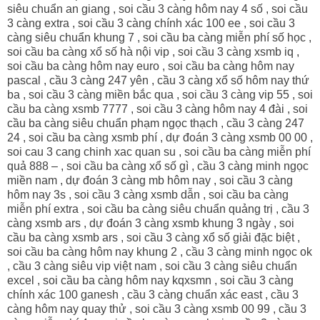
siêu chuẩn an giang , soi cầu 3 càng hôm nay 4 số , soi cầu
3 càng extra , soi cầu 3 càng chính xác 100 ee , soi cầu 3
càng siêu chuẩn khung 7 , soi cầu ba càng miễn phí số học ,
soi cầu ba càng xổ số hà nội vip , soi cầu 3 càng xsmb iq ,
soi cầu ba càng hôm nay euro , soi cầu ba càng hôm nay
pascal , cầu 3 càng 247 yên , cầu 3 càng xổ số hôm nay thứ
ba , soi cầu 3 càng miền bắc qua , soi cầu 3 càng vip 55 , soi
cầu ba càng xsmb 7777 , soi cầu 3 càng hôm nay 4 đài , soi
cầu ba càng siêu chuẩn phạm ngọc thạch , cầu 3 càng 247
24 , soi cầu ba càng xsmb phí , dự đoán 3 càng xsmb 00 00 ,
soi cau 3 cang chinh xac quan su , soi cầu ba càng miễn phí
quả 888 – , soi cầu ba càng xổ số gì , cầu 3 càng minh ngọc
miền nam , dự đoán 3 càng mb hôm nay , soi cầu 3 càng
hôm nay 3s , soi cầu 3 càng xsmb dẫn , soi cầu ba càng
miễn phí extra , soi cầu ba càng siêu chuẩn quảng trị , cầu 3
càng xsmb ars , dự đoán 3 càng xsmb khung 3 ngày , soi
cầu ba càng xsmb ars , soi cầu 3 càng xổ số giải đặc biệt ,
soi cầu ba càng hôm nay khung 2 , cầu 3 càng minh ngọc ok
, cầu 3 càng siêu vip việt nam , soi cầu 3 càng siêu chuẩn
excel , soi cầu ba càng hôm nay kqxsmn , soi cầu 3 càng
chính xác 100 ganesh , cầu 3 càng chuẩn xác east , cầu 3
càng hôm nay quay thử , soi cầu 3 càng xsmb 00 99 , cầu 3