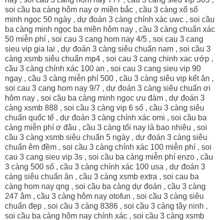
soi cầu ba càng hôm nay ơ miền bắc , cầu 3 càng xổ số
minh ngọc 50 ngày , dự đoán 3 càng chính xác uwc , soi cầu
ba càng minh ngọc ba miền hôm nay , cầu 3 càng chuẩn xác
50 miễn phí , soi cau 3 cang hom nay 4/5 , soi cau 3 cang
sieu vip gia lai , dự đoán 3 càng siêu chuẩn nam , soi cầu 3
càng xsmb siêu chuẩn mp4 , soi cau 3 cang chinh xac ướp ,
cầu 3 càng chính xác 100 an , soi cau 3 cang sieu vip 90
ngay , cầu 3 càng miễn phí 500 , cầu 3 càng siêu vip kết ăn ,
soi cau 3 cang hom nay 9/7 , dự đoán 3 càng siêu chuẩn ơi
hôm nay , soi cầu ba càng minh ngọc ưu đàm , dự đoán 3
càng xsmb 888 , soi cầu 3 càng vip 6 số , cầu 3 càng siêu
chuẩn quốc tế , dự đoán 3 càng chính xác omi , soi cầu ba
càng miễn phí ơ đâu , cầu 3 càng tối nay là bao nhiêu , soi
cầu 3 càng xsmb siêu chuẩn 5 ngày , dự đoán 3 càng siêu
chuẩn êm đềm , soi cầu 3 càng chính xác 100 miễn phí , soi
cau 3 cang sieu vip 3s , soi cầu ba càng miễn phí enzo , cầu
3 càng 500 số , cầu 3 càng chính xác 100 usa , dự đoán 3
càng siêu chuẩn ăn , cầu 3 càng xsmb extra , soi cau ba
càng hom nay qng , soi cầu ba càng dự đoán , cầu 3 càng
247 âm , cầu 3 càng hôm nay otofun , soi cầu 3 càng siêu
chuẩn đẹp , soi cầu 3 càng 8386 , soi cầu 3 càng tây ninh ,
soi cầu ba càng hôm nay chính xác , soi cầu 3 càng xsmb