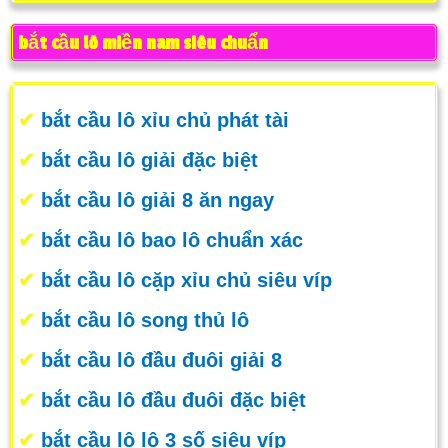
bắt cầu lô miền nam siêu chuẩn
✔
bắt cầu lô xỉu chủ phát tài
✔
bắt cầu lô giải đặc biệt
✔
bắt cầu lô giải 8 ăn ngay
✔
bắt cầu lô bao lô chuẩn xác
✔
bắt cầu lô cặp xỉu chủ siêu víp
✔
bắt cầu lô song thủ lô
✔
bắt cầu lô đầu đuôi giải 8
✔
bắt cầu lô đầu đuôi đặc biệt
✔
bắt cầu lô lô 3 số siêu víp