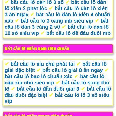
✔
bắt cầu lô dàn lô 8 số
✔
bắt cầu lô dàn
lô xiên 2 phát lộc
✔
bắt cầu lô dàn lô xiên
3 ăn ngay
✔
bắt cầu lô dàn lô xiên 4 chuẩn
xác
✔
bắt cầu lô 3 càng mb siêu víp
✔
bắt
cầu lô dàn 3 càng 2 số
✔
bắt cầu lô dàn lô
10 số siêu víp
✔
bắt cầu lô đề đầu đuôi mb
bắt cầu lô miền nam siêu chuẩn
✔
bắt cầu lô xỉu chủ phát tài
✔
bắt cầu lô
giải đặc biệt
✔
bắt cầu lô giải 8 ăn ngay
✔
bắt cầu lô bao lô chuẩn xác
✔
bắt cầu lô
cặp xỉu chủ siêu víp
✔
bắt cầu lô song thủ
lô
✔
bắt cầu lô đầu đuôi giải 8
✔
bắt cầu lô
đầu đuôi đặc biệt
✔
bắt cầu lô lô 3 số siêu
víp