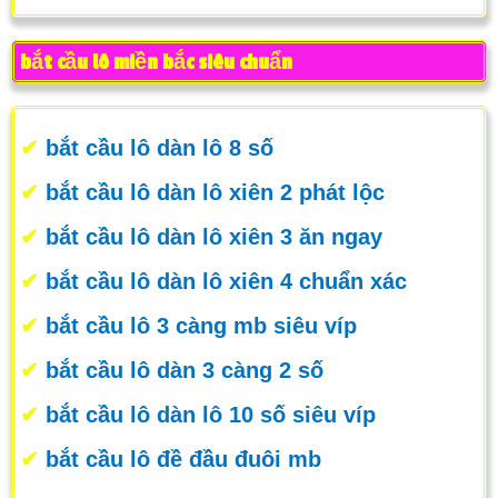
bắt cầu lô miền bắc siêu chuẩn
✔
bắt cầu lô dàn lô 8 số
✔
bắt cầu lô dàn lô xiên 2 phát lộc
✔
bắt cầu lô dàn lô xiên 3 ăn ngay
✔
bắt cầu lô dàn lô xiên 4 chuẩn xác
✔
bắt cầu lô 3 càng mb siêu víp
✔
bắt cầu lô dàn 3 càng 2 số
✔
bắt cầu lô dàn lô 10 số siêu víp
✔
bắt cầu lô đề đầu đuôi mb