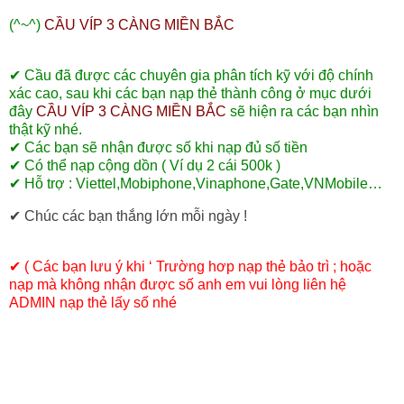
(^~^)
CẦU VÍP 3 CÀNG MIỀN BẮC
✔ Cầu đã được các chuyên gia phân tích kỹ với độ chính
xác cao, sau khi các bạn nạp thẻ thành công ở mục dưới
đây
CẦU VÍP 3 CÀNG MIỀN BẮC
sẽ hiện ra các bạn nhìn
thật kỹ nhé.
✔ Các bạn sẽ nhận được số khi nạp đủ số tiền
✔ Có thể nạp cộng dồn ( Ví dụ 2 cái 500k )
✔ Hỗ trợ : Viettel,Mobiphone,Vinaphone,Gate,VNMobile…
✔ Chúc các bạn thắng lớn mỗi ngày !
✔ ( Các bạn lưu ý khi ‘ Trường hơp nạp thẻ bảo trì ; hoặc
nạp mà không nhận được số anh em vui lòng liên hệ
ADMIN nạp thẻ lấy số nhé