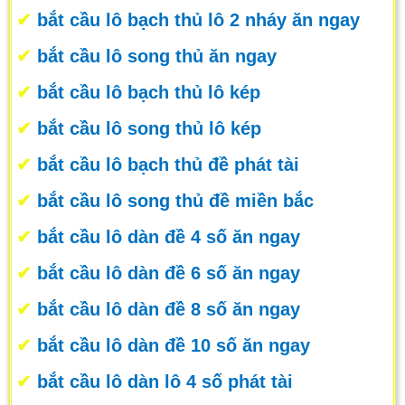
✔
bắt cầu lô bạch thủ lô 2 nháy ăn ngay
✔
bắt cầu lô song thủ ăn ngay
✔
bắt cầu lô bạch thủ lô kép
✔
bắt cầu lô song thủ lô kép
✔
bắt cầu lô bạch thủ đề phát tài
✔
bắt cầu lô song thủ đề miền bắc
✔
bắt cầu lô dàn đề 4 số ăn ngay
✔
bắt cầu lô dàn đề 6 số ăn ngay
✔
bắt cầu lô dàn đề 8 số ăn ngay
✔
bắt cầu lô dàn đề 10 số ăn ngay
✔
bắt cầu lô dàn lô 4 số phát tài