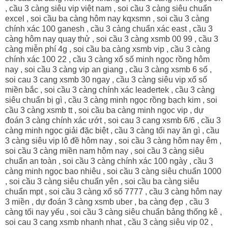
, cầu 3 càng siêu vip việt nam , soi cầu 3 càng siêu chuẩn
excel , soi cầu ba càng hôm nay kqxsmn , soi cầu 3 càng
chính xác 100 ganesh , cầu 3 càng chuẩn xác east , cầu 3
càng hôm nay quay thử , soi cầu 3 càng xsmb 00 99 , cầu 3
càng miễn phí 4g , soi cầu ba càng xsmb vip , cầu 3 càng
chính xác 100 22 , cầu 3 càng xổ số minh ngọc rồng hôm
nay , soi cầu 3 càng vip an giang , cầu 3 càng xsmb 6 số ,
soi cau 3 cang xsmb 30 ngay , cầu 3 càng siêu vip xổ số
miền bắc , soi cầu 3 càng chính xác leadertek , cầu 3 càng
siêu chuẩn bị gì , cầu 3 càng minh ngọc rồng bạch kim , soi
cầu 3 càng xsmb tt , soi cầu ba càng minh ngọc vip , dự
đoán 3 càng chính xác ướt , soi cau 3 cang xsmb 6/6 , cầu 3
càng minh ngọc giải đặc biệt , cầu 3 càng tối nay ăn gì , cầu
3 càng siêu vip lô đề hôm nay , soi cầu 3 càng hôm nay êm ,
soi cầu 3 càng miền nam hôm nay , soi cầu 3 càng siêu
chuẩn an toàn , soi cầu 3 càng chính xác 100 ngày , cầu 3
càng minh ngọc bao nhiêu , soi cầu 3 càng siêu chuẩn 1000
, soi cầu 3 càng siêu chuẩn yên , soi cầu ba càng siêu
chuẩn mpt , soi cầu 3 càng xổ số 7777 , cầu 3 càng hôm nay
3 miền , dự đoán 3 càng xsmb uber , ba càng đẹp , cầu 3
càng tối nay yếu , soi cầu 3 càng siêu chuẩn bảng thống kê ,
soi cau 3 cang xsmb nhanh nhat , cầu 3 càng siêu vip 02 ,