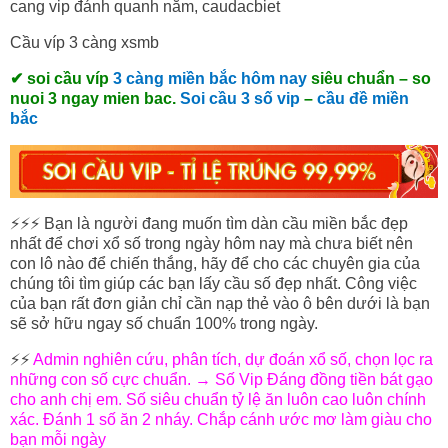
cang vip đánh quanh năm, caudacbiet
Cầu víp 3 càng xsmb
✔ soi cầu víp
3 càng miền bắc hôm nay
siêu chuẩn – so
nuoi 3 ngay mien bac.
Soi cầu 3 số vip
–
cầu đề miền
bắc
⚡️⚡️⚡️ Bạn là người đang muốn tìm dàn cầu miền bắc đẹp
nhất để chơi xổ số trong ngày hôm nay mà chưa biết nên
con lô nào để chiến thắng, hãy để cho các chuyên gia của
chúng tôi tìm giúp các bạn lấy cầu số đẹp nhất. Công việc
của bạn rất đơn giản chỉ cần nạp thẻ vào ô bên dưới là bạn
sẽ sở hữu ngay số chuẩn 100% trong ngày.
⚡️⚡️
Admin nghiên cứu, phân tích, dự đoán xổ số, chọn lọc ra
những con số cực chuẩn. → Số Vip Đáng đồng tiền bát gạo
cho anh chị em. Số siêu chuẩn tỷ lệ ăn luôn cao luôn chính
xác. Đánh 1 số ăn 2 nháy. Chắp cánh ước mơ làm giàu cho
bạn mỗi ngày