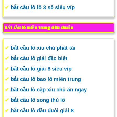
✔
bắt cầu lô lô 3 số siêu víp
bắt cầu lô miền trung siêu chuẩn
✔
bắt cầu lô xỉu chủ phát tài
✔
bắt cầu lô giải đặc biệt
✔
bắt cầu lô giải 8 siêu víp
✔
bắt cầu lô bao lô miền trung
✔
bắt cầu lô cặp xỉu chủ ăn ngay
✔
bắt cầu lô song thủ lô
✔
bắt cầu lô đầu đuôi giải 8