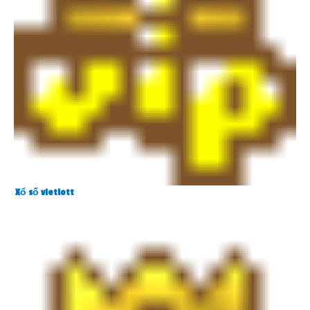
Xổ số vietlott