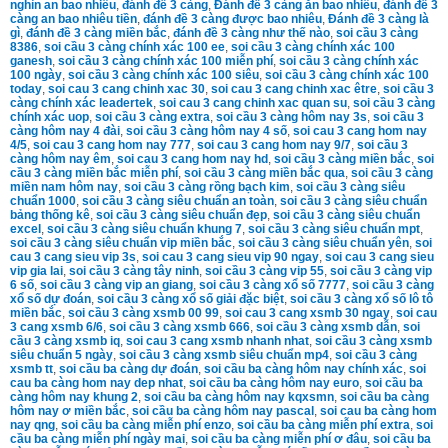
nghìn an bao nhiêu
,
đánh đề 3 càng
,
Đánh đề 3 càng ăn bao nhiêu
,
đánh đề 3
càng an bao nhiêu tiền
,
đánh đề 3 càng được bao nhiêu
,
Đánh đề 3 càng là
gì
,
đánh đề 3 càng miền bắc
,
đánh đề 3 càng như thế nào
,
soi cầu 3 càng
8386
,
soi cầu 3 càng chính xác 100 ee
,
soi cầu 3 càng chính xác 100
ganesh
,
soi cầu 3 càng chính xác 100 miễn phí
,
soi cầu 3 càng chính xác
100 ngày
,
soi cầu 3 càng chính xác 100 siêu
,
soi cầu 3 càng chính xác 100
today
,
soi cau 3 cang chinh xac 30
,
soi cau 3 cang chinh xac être
,
soi cầu 3
càng chính xác leadertek
,
soi cau 3 cang chinh xac quan su
,
soi cầu 3 càng
chính xác uop
,
soi cầu 3 càng extra
,
soi cầu 3 càng hôm nay 3s
,
soi cầu 3
càng hôm nay 4 đài
,
soi cầu 3 càng hôm nay 4 số
,
soi cau 3 cang hom nay
4/5
,
soi cau 3 cang hom nay 777
,
soi cau 3 cang hom nay 9/7
,
soi cầu 3
càng hôm nay êm
,
soi cau 3 cang hom nay hd
,
soi cầu 3 càng miền bắc
,
soi
cầu 3 càng miền bắc miễn phí
,
soi cầu 3 càng miền bắc qua
,
soi cầu 3 càng
miền nam hôm nay
,
soi cầu 3 càng rồng bạch kim
,
soi cầu 3 càng siêu
chuẩn 1000
,
soi cầu 3 càng siêu chuẩn an toàn
,
soi cầu 3 càng siêu chuẩn
bảng thống kê
,
soi cầu 3 càng siêu chuẩn đẹp
,
soi cầu 3 càng siêu chuẩn
excel
,
soi cầu 3 càng siêu chuẩn khung 7
,
soi cầu 3 càng siêu chuẩn mpt
,
soi cầu 3 càng siêu chuẩn vip miền bắc
,
soi cầu 3 càng siêu chuẩn yên
,
soi
cau 3 cang sieu vip 3s
,
soi cau 3 cang sieu vip 90 ngay
,
soi cau 3 cang sieu
vip gia lai
,
soi cầu 3 càng tây ninh
,
soi cầu 3 càng vip 55
,
soi cầu 3 càng vip
6 số
,
soi cầu 3 càng vip an giang
,
soi cầu 3 càng xổ số 7777
,
soi cầu 3 càng
xổ số dự đoán
,
soi cầu 3 càng xổ số giải đặc biệt
,
soi cầu 3 càng xổ số lô tô
miền bắc
,
soi cầu 3 càng xsmb 00 99
,
soi cau 3 cang xsmb 30 ngay
,
soi cau
3 cang xsmb 6/6
,
soi cầu 3 càng xsmb 666
,
soi cầu 3 càng xsmb dẫn
,
soi
cầu 3 càng xsmb iq
,
soi cau 3 cang xsmb nhanh nhat
,
soi cầu 3 càng xsmb
siêu chuẩn 5 ngày
,
soi cầu 3 càng xsmb siêu chuẩn mp4
,
soi cầu 3 càng
xsmb tt
,
soi cầu ba càng dự đoán
,
soi cầu ba càng hôm nay chính xác
,
soi
cau ba càng hom nay dep nhat
,
soi cầu ba càng hôm nay euro
,
soi cầu ba
càng hôm nay khung 2
,
soi cầu ba càng hôm nay kqxsmn
,
soi cầu ba càng
hôm nay ơ miền bắc
,
soi cầu ba càng hôm nay pascal
,
soi cau ba càng hom
nay qng
,
soi cầu ba càng miễn phí enzo
,
soi cầu ba càng miễn phí extra
,
soi
cầu ba càng miễn phí ngày mai
,
soi cầu ba càng miễn phí ơ đâu
,
soi cầu ba