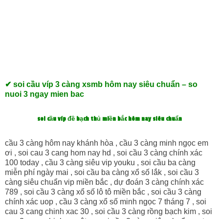
✔ soi cầu víp 3 càng xsmb hôm nay siêu chuẩn – so
nuoi 3 ngay mien bac
soi cầu víp đề bạch thủ miền bắc hôm nay siêu chuẩn
cầu 3 càng hôm nay khánh hòa , cầu 3 càng minh ngọc em
ơi , soi cau 3 cang hom nay hd , soi cầu 3 càng chính xác
100 today , cầu 3 càng siêu vip youku , soi cầu ba càng
miễn phí ngày mai , soi cầu ba càng xổ số lắk , soi cầu 3
càng siêu chuẩn vip miền bắc , dự đoán 3 càng chính xác
789 , soi cầu 3 càng xổ số lô tô miền bắc , soi cầu 3 càng
chính xác uop , cầu 3 càng xổ số minh ngọc 7 tháng 7 , soi
cau 3 cang chinh xac 30 , soi cầu 3 càng rồng bạch kim , soi