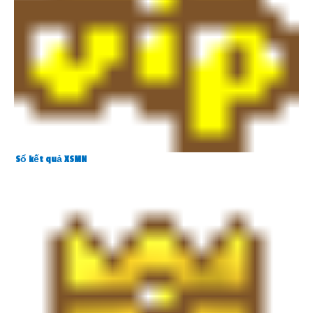
Sổ kết quả XSMN