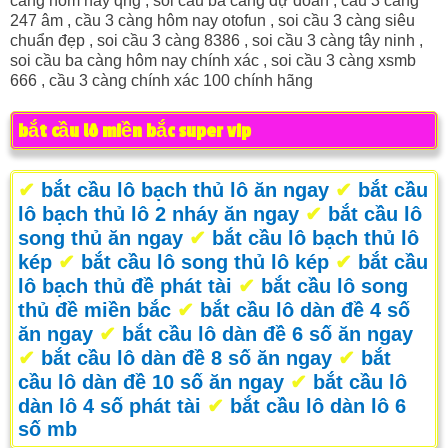
càng hom nay qng , soi cầu ba càng dự đoán , cầu 3 càng
247 âm , cầu 3 càng hôm nay otofun , soi cầu 3 càng siêu
chuẩn đẹp , soi cầu 3 càng 8386 , soi cầu 3 càng tây ninh ,
soi cầu ba càng hôm nay chính xác , soi cầu 3 càng xsmb
666 , cầu 3 càng chính xác 100 chính hãng
bắt cầu lô miền bắc super vip
✔
bắt cầu lô bạch thủ lô ăn ngay
✔
bắt cầu
lô bạch thủ lô 2 nháy ăn ngay
✔
bắt cầu lô
song thủ ăn ngay
✔
bắt cầu lô bạch thủ lô
kép
✔
bắt cầu lô song thủ lô kép
✔
bắt cầu
lô bạch thủ đề phát tài
✔
bắt cầu lô song
thủ đề miền bắc
✔
bắt cầu lô dàn đề 4 số
ăn ngay
✔
bắt cầu lô dàn đề 6 số ăn ngay
✔
bắt cầu lô dàn đề 8 số ăn ngay
✔
bắt
cầu lô dàn đề 10 số ăn ngay
✔
bắt cầu lô
dàn lô 4 số phát tài
✔
bắt cầu lô dàn lô 6
số mb