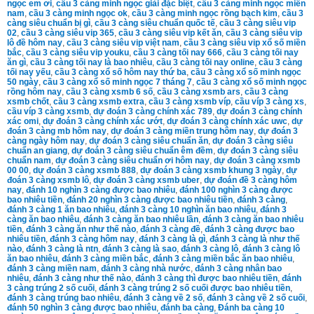
ngọc em ơi
,
cầu 3 càng minh ngọc giải đặc biệt
,
cầu 3 càng minh ngọc miền
nam
,
cầu 3 càng minh ngọc ok
,
cầu 3 càng minh ngọc rồng bạch kim
,
cầu 3
càng siêu chuẩn bị gì
,
cầu 3 càng siêu chuẩn quốc tế
,
cầu 3 càng siêu vip
02
,
cầu 3 càng siêu vip 365
,
cầu 3 càng siêu vip kết ăn
,
cầu 3 càng siêu vip
lô đề hôm nay
,
cầu 3 càng siêu vip việt nam
,
cầu 3 càng siêu vip xổ số miền
bắc
,
cầu 3 càng siêu vip youku
,
cầu 3 càng tối nay 666
,
cầu 3 càng tối nay
ăn gì
,
cầu 3 càng tối nay là bao nhiêu
,
cầu 3 càng tối nay online
,
cầu 3 càng
tối nay yếu
,
cầu 3 càng xổ số hôm nay thứ ba
,
cầu 3 càng xổ số minh ngọc
50 ngày
,
cầu 3 càng xổ số minh ngọc 7 tháng 7
,
cầu 3 càng xổ số minh ngọc
rồng hôm nay
,
cầu 3 càng xsmb 6 số
,
cầu 3 càng xsmb ars
,
cầu 3 càng
xsmb chốt
,
cầu 3 càng xsmb extra
,
cầu 3 càng xsmb víp
,
cầu víp 3 càng xs
,
cầu víp 3 càng xsmb
,
dự đoán 3 càng chính xác 789
,
dự đoán 3 càng chính
xác omi
,
dự đoán 3 càng chính xác ướt
,
dự đoán 3 càng chính xác uwc
,
dự
đoán 3 càng mb hôm nay
,
dự đoán 3 càng miền trung hôm nay
,
dự đoán 3
càng ngày hôm nay
,
dự đoán 3 càng siêu chuẩn ăn
,
dự đoán 3 càng siêu
chuẩn an giang
,
dự đoán 3 càng siêu chuẩn êm đềm
,
dự đoán 3 càng siêu
chuẩn nam
,
dự đoán 3 càng siêu chuẩn ơi hôm nay
,
dự đoán 3 càng xsmb
00 00
,
dự đoán 3 càng xsmb 888
,
dự đoán 3 càng xsmb khung 3 ngày
,
dự
đoán 3 càng xsmb lô
,
dự đoán 3 càng xsmb uber
,
dự đoán đề 3 càng hôm
nay
,
đánh 10 nghìn 3 càng được bao nhiêu
,
đánh 100 nghìn 3 càng được
bao nhiêu tiền
,
đánh 20 nghìn 3 càng được bao nhiêu tiền
,
đánh 3 càng
,
đánh 3 càng 1 ăn bao nhiêu
,
đánh 3 càng 10 nghìn ăn bao nhiêu
,
đánh 3
càng ăn bao nhiêu
,
đánh 3 càng ăn bao nhiêu lần
,
đánh 3 càng ăn bao nhiêu
tiền
,
đánh 3 càng ăn như thế nào
,
đánh 3 càng đề
,
đánh 3 càng được bao
nhiêu tiền
,
đánh 3 càng hôm nay
,
đánh 3 càng là gì
,
đánh 3 càng là như thế
nào
,
đánh 3 càng là ntn
,
đánh 3 càng là sao
,
đánh 3 càng lô
,
đánh 3 càng lô
ăn bao nhiêu
,
đánh 3 càng miền bắc
,
đánh 3 càng miền bắc ăn bao nhiêu
,
đánh 3 càng miền nam
,
đánh 3 càng nhà nước
,
đánh 3 càng nhân bao
nhiêu
,
đánh 3 càng như thế nào
,
đánh 3 càng thì được bao nhiêu tiền
,
đánh
3 càng trúng 2 số cuối
,
đánh 3 càng trúng 2 số cuối được bao nhiêu tiền
,
đánh 3 càng trúng bao nhiêu
,
đánh 3 càng về 2 số
,
đánh 3 càng về 2 số cuối
,
đánh 50 nghìn 3 càng được bao nhiêu
,
đánh ba càng
,
Đánh ba càng 10