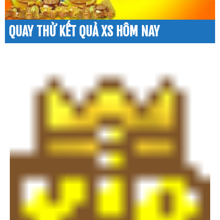
QUAY THỬ KẾT QUẢ XS HÔM NAY