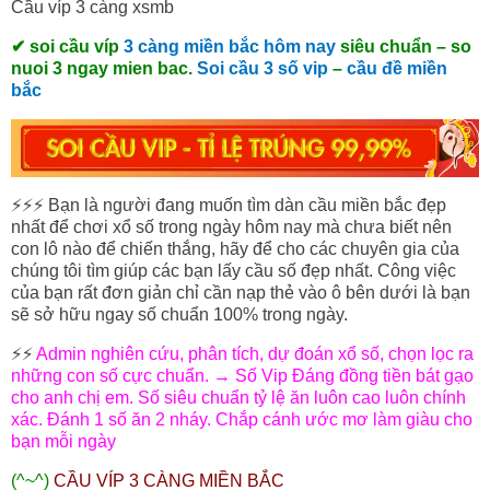
Cầu víp 3 càng xsmb
✔ soi cầu víp
3 càng miền bắc hôm nay
siêu chuẩn – so
nuoi 3 ngay mien bac.
Soi cầu 3 số vip
–
cầu đề miền
bắc
⚡️⚡️⚡️ Bạn là người đang muốn tìm dàn cầu miền bắc đẹp
nhất để chơi xổ số trong ngày hôm nay mà chưa biết nên
con lô nào để chiến thắng, hãy để cho các chuyên gia của
chúng tôi tìm giúp các bạn lấy cầu số đẹp nhất. Công việc
của bạn rất đơn giản chỉ cần nạp thẻ vào ô bên dưới là bạn
sẽ sở hữu ngay số chuẩn 100% trong ngày.
⚡️⚡️
Admin nghiên cứu, phân tích, dự đoán xổ số, chọn lọc ra
những con số cực chuẩn. → Số Vip Đáng đồng tiền bát gạo
cho anh chị em. Số siêu chuẩn tỷ lệ ăn luôn cao luôn chính
xác. Đánh 1 số ăn 2 nháy. Chắp cánh ước mơ làm giàu cho
bạn mỗi ngày
(^~^)
CẦU VÍP 3 CÀNG MIỀN BẮC