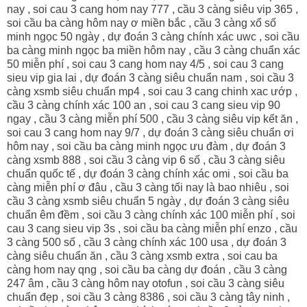
nay , soi cau 3 cang hom nay 777 , cầu 3 càng siêu vip 365 ,
soi cầu ba càng hôm nay ơ miền bắc , cầu 3 càng xổ số
minh ngọc 50 ngày , dự đoán 3 càng chính xác uwc , soi cầu
ba càng minh ngọc ba miền hôm nay , cầu 3 càng chuẩn xác
50 miễn phí , soi cau 3 cang hom nay 4/5 , soi cau 3 cang
sieu vip gia lai , dự đoán 3 càng siêu chuẩn nam , soi cầu 3
càng xsmb siêu chuẩn mp4 , soi cau 3 cang chinh xac ướp ,
cầu 3 càng chính xác 100 an , soi cau 3 cang sieu vip 90
ngay , cầu 3 càng miễn phí 500 , cầu 3 càng siêu vip kết ăn ,
soi cau 3 cang hom nay 9/7 , dự đoán 3 càng siêu chuẩn ơi
hôm nay , soi cầu ba càng minh ngọc ưu đàm , dự đoán 3
càng xsmb 888 , soi cầu 3 càng vip 6 số , cầu 3 càng siêu
chuẩn quốc tế , dự đoán 3 càng chính xác omi , soi cầu ba
càng miễn phí ơ đâu , cầu 3 càng tối nay là bao nhiêu , soi
cầu 3 càng xsmb siêu chuẩn 5 ngày , dự đoán 3 càng siêu
chuẩn êm đềm , soi cầu 3 càng chính xác 100 miễn phí , soi
cau 3 cang sieu vip 3s , soi cầu ba càng miễn phí enzo , cầu
3 càng 500 số , cầu 3 càng chính xác 100 usa , dự đoán 3
càng siêu chuẩn ăn , cầu 3 càng xsmb extra , soi cau ba
càng hom nay qng , soi cầu ba càng dự đoán , cầu 3 càng
247 âm , cầu 3 càng hôm nay otofun , soi cầu 3 càng siêu
chuẩn đẹp , soi cầu 3 càng 8386 , soi cầu 3 càng tây ninh ,