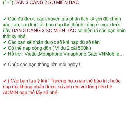
(^~^)
DÀN 3 CÀNG 2 SỐ MIỀN BẮC
✔ Cầu đã được các chuyên gia phân tích kỹ với độ chính
xác cao, sau khi các bạn nạp thẻ thành công ở mục dưới
đây
DÀN 3 CÀNG 2 SỐ MIỀN BẮC
sẽ hiện ra các bạn nhìn
thật kỹ nhé.
✔ Các bạn sẽ nhận được số khi nạp đủ số tiền
✔ Có thể nạp cộng dồn ( Ví dụ 2 cái 500k )
✔ Hỗ trợ : Viettel,Mobiphone,Vinaphone,Gate,VNMobile…
✔ Chúc các bạn thắng lớn mỗi ngày !
✔ ( Các bạn lưu ý khi ‘ Trường hơp nạp thẻ bảo trì ; hoặc
nạp mà không nhận được số anh em vui lòng liên hệ
ADMIN nạp thẻ lấy số nhé