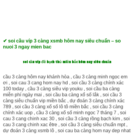
✔ soi cầu víp 3 càng xsmb hôm nay siêu chuẩn – so
nuoi 3 ngay mien bac
soi cầu víp đề bạch thủ miền bắc hôm nay siêu chuẩn
cầu 3 càng hôm nay khánh hòa , cầu 3 càng minh ngọc em
ơi , soi cau 3 cang hom nay hd , soi cầu 3 càng chính xác
100 today , cầu 3 càng siêu vip youku , soi cầu ba càng
miễn phí ngày mai , soi cầu ba càng xổ số lắk , soi cầu 3
càng siêu chuẩn vip miền bắc , dự đoán 3 càng chính xác
789 , soi cầu 3 càng xổ số lô tô miền bắc , soi cầu 3 càng
chính xác uop , cầu 3 càng xổ số minh ngọc 7 tháng 7 , soi
cau 3 cang chinh xac 30 , soi cầu 3 càng rồng bạch kim , soi
cau 3 cang chinh xac être , soi cầu 3 càng siêu chuẩn mpt ,
dự đoán 3 càng xsmb lô , soi cau ba càng hom nay dep nhat