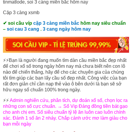
tinmatlode, soi 3 càng miền bắc hôm nay
Cặp 3 càng xsmb
✔
soi cầu víp
cặp 3 càng miền bắc
hôm nay siêu chuẩn
–
soi cau 3 cang
.
3 cang ngày hôm nay
⚡️⚡️Bạn là người đang muốn tìm dàn cầu miền bắc đẹp nhất
để chơi xổ số trong ngày hôm nay mà chưa biết nên con lô
nào để chiến thắng, hãy để cho các chuyên gia của chúng
tôi tìm giúp các bạn lấy cầu số đẹp nhất. Công việc của bạn
rất đơn giản chỉ cần nạp thẻ vào ô bên dưới là bạn sẽ sở
hữu ngay số chuẩn 100% trong ngày.
⚡️⚡️
Admin nghiên cứu, phân tích, dự đoán xổ số, chọn lọc ra
những con số cực chuẩn. → Số Vip Đáng đồng tiền bát gạo
cho anh chị em. Số siêu chuẩn tỷ lệ ăn luôn cao luôn chính
xác. Đánh 1 số ăn 2 nháy. Chắp cánh ước mơ làm giàu cho
bạn mỗi ngày