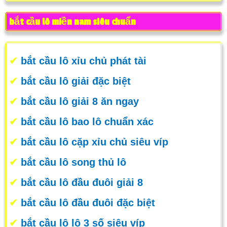
bắt cầu lô miền nam siêu chuẩn
✔
bắt cầu lô xỉu chủ phát tài
✔
bắt cầu lô giải đặc biệt
✔
bắt cầu lô giải 8 ăn ngay
✔
bắt cầu lô bao lô chuẩn xác
✔
bắt cầu lô cặp xỉu chủ siêu víp
✔
bắt cầu lô song thủ lô
✔
bắt cầu lô đầu đuôi giải 8
✔
bắt cầu lô đầu đuôi đặc biệt
✔
bắt cầu lô lô 3 số siêu víp