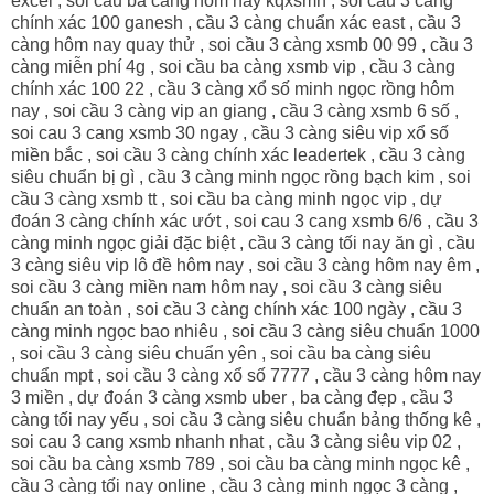
excel , soi cầu ba càng hôm nay kqxsmn , soi cầu 3 càng
chính xác 100 ganesh , cầu 3 càng chuẩn xác east , cầu 3
càng hôm nay quay thử , soi cầu 3 càng xsmb 00 99 , cầu 3
càng miễn phí 4g , soi cầu ba càng xsmb vip , cầu 3 càng
chính xác 100 22 , cầu 3 càng xổ số minh ngọc rồng hôm
nay , soi cầu 3 càng vip an giang , cầu 3 càng xsmb 6 số ,
soi cau 3 cang xsmb 30 ngay , cầu 3 càng siêu vip xổ số
miền bắc , soi cầu 3 càng chính xác leadertek , cầu 3 càng
siêu chuẩn bị gì , cầu 3 càng minh ngọc rồng bạch kim , soi
cầu 3 càng xsmb tt , soi cầu ba càng minh ngọc vip , dự
đoán 3 càng chính xác ướt , soi cau 3 cang xsmb 6/6 , cầu 3
càng minh ngọc giải đặc biệt , cầu 3 càng tối nay ăn gì , cầu
3 càng siêu vip lô đề hôm nay , soi cầu 3 càng hôm nay êm ,
soi cầu 3 càng miền nam hôm nay , soi cầu 3 càng siêu
chuẩn an toàn , soi cầu 3 càng chính xác 100 ngày , cầu 3
càng minh ngọc bao nhiêu , soi cầu 3 càng siêu chuẩn 1000
, soi cầu 3 càng siêu chuẩn yên , soi cầu ba càng siêu
chuẩn mpt , soi cầu 3 càng xổ số 7777 , cầu 3 càng hôm nay
3 miền , dự đoán 3 càng xsmb uber , ba càng đẹp , cầu 3
càng tối nay yếu , soi cầu 3 càng siêu chuẩn bảng thống kê ,
soi cau 3 cang xsmb nhanh nhat , cầu 3 càng siêu vip 02 ,
soi cầu ba càng xsmb 789 , soi cầu ba càng minh ngọc kê ,
cầu 3 càng tối nay online , cầu 3 càng minh ngọc 3 càng ,