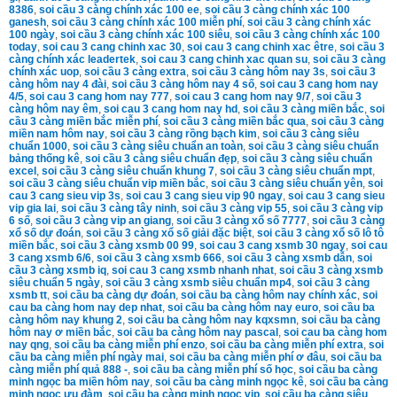
8386
,
soi cầu 3 càng chính xác 100 ee
,
soi cầu 3 càng chính xác 100
ganesh
,
soi cầu 3 càng chính xác 100 miễn phí
,
soi cầu 3 càng chính xác
100 ngày
,
soi cầu 3 càng chính xác 100 siêu
,
soi cầu 3 càng chính xác 100
today
,
soi cau 3 cang chinh xac 30
,
soi cau 3 cang chinh xac être
,
soi cầu 3
càng chính xác leadertek
,
soi cau 3 cang chinh xac quan su
,
soi cầu 3 càng
chính xác uop
,
soi cầu 3 càng extra
,
soi cầu 3 càng hôm nay 3s
,
soi cầu 3
càng hôm nay 4 đài
,
soi cầu 3 càng hôm nay 4 số
,
soi cau 3 cang hom nay
4/5
,
soi cau 3 cang hom nay 777
,
soi cau 3 cang hom nay 9/7
,
soi cầu 3
càng hôm nay êm
,
soi cau 3 cang hom nay hd
,
soi cầu 3 càng miền bắc
,
soi
cầu 3 càng miền bắc miễn phí
,
soi cầu 3 càng miền bắc qua
,
soi cầu 3 càng
miền nam hôm nay
,
soi cầu 3 càng rồng bạch kim
,
soi cầu 3 càng siêu
chuẩn 1000
,
soi cầu 3 càng siêu chuẩn an toàn
,
soi cầu 3 càng siêu chuẩn
bảng thống kê
,
soi cầu 3 càng siêu chuẩn đẹp
,
soi cầu 3 càng siêu chuẩn
excel
,
soi cầu 3 càng siêu chuẩn khung 7
,
soi cầu 3 càng siêu chuẩn mpt
,
soi cầu 3 càng siêu chuẩn vip miền bắc
,
soi cầu 3 càng siêu chuẩn yên
,
soi
cau 3 cang sieu vip 3s
,
soi cau 3 cang sieu vip 90 ngay
,
soi cau 3 cang sieu
vip gia lai
,
soi cầu 3 càng tây ninh
,
soi cầu 3 càng vip 55
,
soi cầu 3 càng vip
6 số
,
soi cầu 3 càng vip an giang
,
soi cầu 3 càng xổ số 7777
,
soi cầu 3 càng
xổ số dự đoán
,
soi cầu 3 càng xổ số giải đặc biệt
,
soi cầu 3 càng xổ số lô tô
miền bắc
,
soi cầu 3 càng xsmb 00 99
,
soi cau 3 cang xsmb 30 ngay
,
soi cau
3 cang xsmb 6/6
,
soi cầu 3 càng xsmb 666
,
soi cầu 3 càng xsmb dẫn
,
soi
cầu 3 càng xsmb iq
,
soi cau 3 cang xsmb nhanh nhat
,
soi cầu 3 càng xsmb
siêu chuẩn 5 ngày
,
soi cầu 3 càng xsmb siêu chuẩn mp4
,
soi cầu 3 càng
xsmb tt
,
soi cầu ba càng dự đoán
,
soi cầu ba càng hôm nay chính xác
,
soi
cau ba càng hom nay dep nhat
,
soi cầu ba càng hôm nay euro
,
soi cầu ba
càng hôm nay khung 2
,
soi cầu ba càng hôm nay kqxsmn
,
soi cầu ba càng
hôm nay ơ miền bắc
,
soi cầu ba càng hôm nay pascal
,
soi cau ba càng hom
nay qng
,
soi cầu ba càng miễn phí enzo
,
soi cầu ba càng miễn phí extra
,
soi
cầu ba càng miễn phí ngày mai
,
soi cầu ba càng miễn phí ơ đâu
,
soi cầu ba
càng miễn phí quả 888 -
,
soi cầu ba càng miễn phí số học
,
soi cầu ba càng
minh ngọc ba miền hôm nay
,
soi cầu ba càng minh ngọc kê
,
soi cầu ba càng
minh ngọc ưu đàm
,
soi cầu ba càng minh ngọc vip
,
soi cầu ba càng siêu