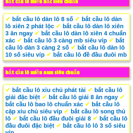
bắt cầu lô miền bắc siêu chuẩn
✔
bắt cầu lô dàn lô 8 số
✔
bắt cầu lô dàn
lô xiên 2 phát lộc
✔
bắt cầu lô dàn lô xiên
3 ăn ngay
✔
bắt cầu lô dàn lô xiên 4 chuẩn
xác
✔
bắt cầu lô 3 càng mb siêu víp
✔
bắt
cầu lô dàn 3 càng 2 số
✔
bắt cầu lô dàn lô
10 số siêu víp
✔
bắt cầu lô đề đầu đuôi mb
bắt cầu lô miền nam siêu chuẩn
✔
bắt cầu lô xỉu chủ phát tài
✔
bắt cầu lô
giải đặc biệt
✔
bắt cầu lô giải 8 ăn ngay
✔
bắt cầu lô bao lô chuẩn xác
✔
bắt cầu lô
cặp xỉu chủ siêu víp
✔
bắt cầu lô song thủ
lô
✔
bắt cầu lô đầu đuôi giải 8
✔
bắt cầu lô
đầu đuôi đặc biệt
✔
bắt cầu lô lô 3 số siêu
víp