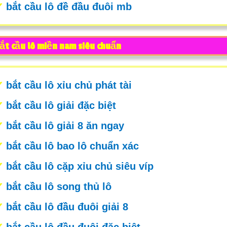
✔
bắt cầu lô đề đầu đuôi mb
ắt cầu lô miền nam siêu chuẩn
✔
bắt cầu lô xỉu chủ phát tài
✔
bắt cầu lô giải đặc biệt
✔
bắt cầu lô giải 8 ăn ngay
✔
bắt cầu lô bao lô chuẩn xác
✔
bắt cầu lô cặp xỉu chủ siêu víp
✔
bắt cầu lô song thủ lô
✔
bắt cầu lô đầu đuôi giải 8
✔
bắt cầu lô đầu đuôi đặc biệt