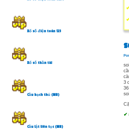
Xổ số điện toán 123
s
Po
Xổ số thần tài
so
cầ
cà
3 
36
so
Cầu bạch thủ (MB)
Cặ
✔
Cầu lật liên tục (MB)