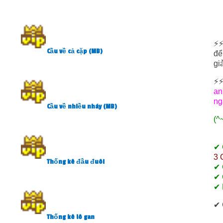
⚡️
Cầu về cả cặp (MB)
để
gi
⚡️⚡
an
ng
Cầu về nhiều nháy (MB)
(^
✔ 
3 
Thống kê đầu đuôi
✔ 
✔ 
✔ 
✔ 
Thống kê lô gan