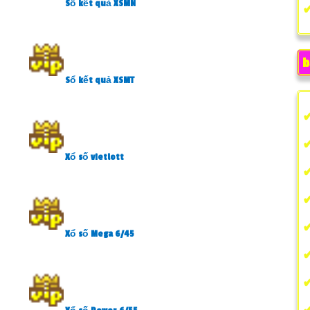
Sổ kết quả XSMN
b
Sổ kết quả XSMT
Xổ số vietlott
Xổ số Mega 6/45