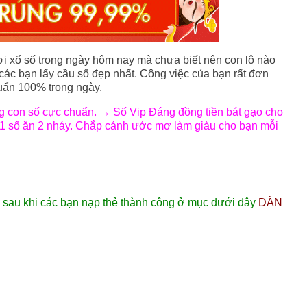
ơi xổ số trong ngày hôm nay mà chưa biết nên con lô nào
 các bạn lấy cầu số đẹp nhất. Công việc của bạn rất đơn
huẩn 100% trong ngày.
ng con số cực chuẩn. → Số Vip Đáng đồng tiền bát gạo cho
h 1 số ăn 2 nháy. Chắp cánh ước mơ làm giàu cho bạn mỗi
, sau khi các bạn nạp thẻ thành công ở mục dưới đây
DÀN