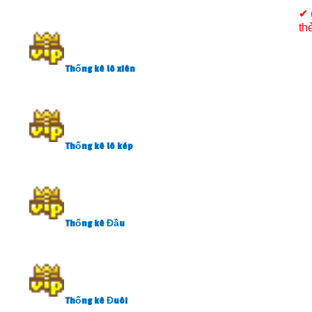
✔ 
th
Thống kê lô xiên
Thống kê lô kép
Thống kê Đầu
Thống kê Đuôi