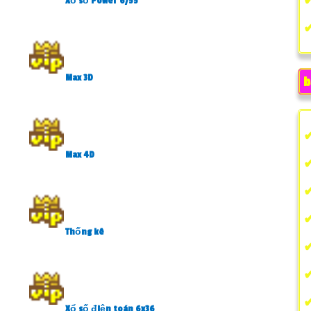
Xổ số Power 6/55
Max 3D
b
Max 4D
Thống kê
Xổ số điện toán 6x36