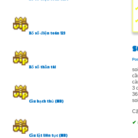
Xổ số điện toán 123
s
Po
Xổ số thần tài
so
cầ
cà
3 
36
so
Cầu bạch thủ (MB)
Cặ
✔
Cầu lật liên tục (MB)