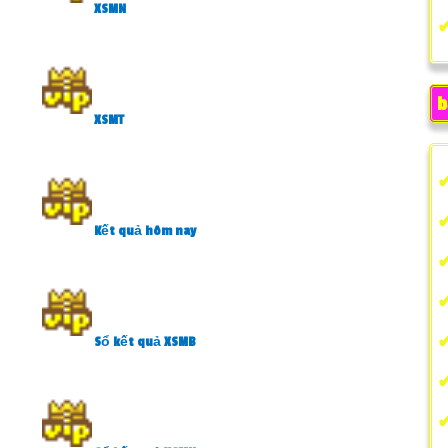
XSMN
b
XSMT
Kết quả hôm nay
Sổ kết quả XSMB