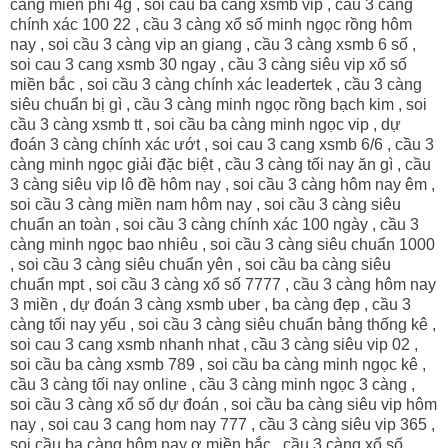
càng miễn phí 4g , soi cầu ba càng xsmb vip , cầu 3 càng
chính xác 100 22 , cầu 3 càng xổ số minh ngọc rồng hôm
nay , soi cầu 3 càng vip an giang , cầu 3 càng xsmb 6 số ,
soi cau 3 cang xsmb 30 ngay , cầu 3 càng siêu vip xổ số
miền bắc , soi cầu 3 càng chính xác leadertek , cầu 3 càng
siêu chuẩn bị gì , cầu 3 càng minh ngọc rồng bạch kim , soi
cầu 3 càng xsmb tt , soi cầu ba càng minh ngọc vip , dự
đoán 3 càng chính xác ướt , soi cau 3 cang xsmb 6/6 , cầu 3
càng minh ngọc giải đặc biệt , cầu 3 càng tối nay ăn gì , cầu
3 càng siêu vip lô đề hôm nay , soi cầu 3 càng hôm nay êm ,
soi cầu 3 càng miền nam hôm nay , soi cầu 3 càng siêu
chuẩn an toàn , soi cầu 3 càng chính xác 100 ngày , cầu 3
càng minh ngọc bao nhiêu , soi cầu 3 càng siêu chuẩn 1000
, soi cầu 3 càng siêu chuẩn yên , soi cầu ba càng siêu
chuẩn mpt , soi cầu 3 càng xổ số 7777 , cầu 3 càng hôm nay
3 miền , dự đoán 3 càng xsmb uber , ba càng đẹp , cầu 3
càng tối nay yếu , soi cầu 3 càng siêu chuẩn bảng thống kê ,
soi cau 3 cang xsmb nhanh nhat , cầu 3 càng siêu vip 02 ,
soi cầu ba càng xsmb 789 , soi cầu ba càng minh ngọc kê ,
cầu 3 càng tối nay online , cầu 3 càng minh ngọc 3 càng ,
soi cầu 3 càng xổ số dự đoán , soi cầu ba càng siêu vip hôm
nay , soi cau 3 cang hom nay 777 , cầu 3 càng siêu vip 365 ,
soi cầu ba càng hôm nay ơ miền bắc , cầu 3 càng xổ số