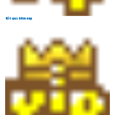
Kết quả hôm nay