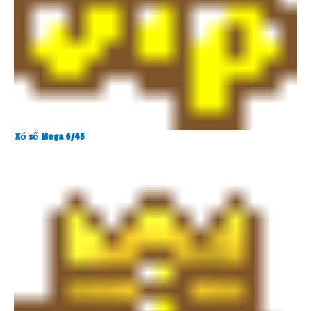
Xổ số Mega 6/45