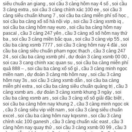
siêu chuẩn an giang , soi cầu 3 càng hôm nay 4 số , soi cầu
3 càng extra , soi cầu 3 càng chính xác 100 ee , soi cầu 3
càng siêu chuẩn khung 7 , soi cầu ba càng miễn phí số học ,
soi cầu ba càng xổ số hà nội vip , soi cầu 3 càng xsmb iq ,
soi cầu ba càng hôm nay euro , soi cầu ba càng hôm nay
pascal , cầu 3 càng 247 yên , cầu 3 càng xổ số hôm nay thứ
ba , soi cầu 3 càng miền bắc qua , soi cầu 3 càng vip 55 , soi
cầu ba càng xsmb 7777 , soi cầu 3 càng hôm nay 4 đài , soi
cầu ba càng siêu chuẩn phạm ngọc thạch , cầu 3 càng 247
24 , soi cầu ba càng xsmb phí , dự đoán 3 càng xsmb 00 00 ,
soi cau 3 cang chinh xac quan su , soi cầu ba càng miễn phí
quả 888 – , soi cầu ba càng xổ số gì , cầu 3 càng minh ngọc
miền nam , dự đoán 3 càng mb hôm nay , soi cầu 3 càng
hôm nay 3s , soi cầu 3 càng xsmb dẫn , soi cầu ba càng
miễn phí extra , soi cầu ba càng siêu chuẩn quảng trị , cầu 3
càng xsmb ars , dự đoán 3 càng xsmb khung 3 ngày , soi
cầu ba càng xsmb ars , soi cầu 3 càng xổ số giải đặc biệt ,
soi cầu ba càng hôm nay khung 2 , cầu 3 càng minh ngọc ok
, cầu 3 càng siêu vip việt nam , soi cầu 3 càng siêu chuẩn
excel , soi cầu ba càng hôm nay kqxsmn , soi cầu 3 càng
chính xác 100 ganesh , cầu 3 càng chuẩn xác east , cầu 3
càng hôm nay quay thử , soi cầu 3 càng xsmb 00 99 , cầu 3