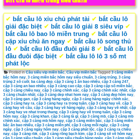
bắt cầu lô miền trung siêu chuẩn
✔
bắt cầu lô xỉu chủ phát tài
✔
bắt cầu lô
giải đặc biệt
✔
bắt cầu lô giải 8 siêu víp
✔
bắt cầu lô bao lô miền trung
✔
bắt cầu lô
cặp xỉu chủ ăn ngay
✔
bắt cầu lô song thủ
lô
✔
bắt cầu lô đầu đuôi giải 8
✔
bắt cầu lô
đầu đuôi đặc biệt
✔
bắt cầu lô lô 3 số mt
phát lộc
Posted in
Cầu siêu vip miền bắc
,
Cầu vip miền bắc
Tagged
3 càng miền
bắc hôm nay
,
3 càng miền bắc hôm nay siêu chuẩn
,
3 càng trúng
,
3 càng
trúng 2 số cuối
,
ba càng đẹp
,
cặp 3 càng 1 ăn bao nhiêu
,
cặp 3 càng 247
,
cặp 3 càng an bao nhiêu
,
cặp 3 càng cao cấp
,
cặp 3 càng cặp số miền bắc
,
cặp 3 càng chiều nay
,
cặp 3 càng chính xác
,
cặp 3 càng chính xác nhất
,
cặp
3 càng chuẩn nhất
,
cặp 3 càng dep nhat hom nay
,
cặp 3 càng đẹp hôm nay
,
cặp 3 càng gan
,
cặp 3 càng hàng ngày
,
cặp 3 càng hàng ngày chính xác
,
cặp 3 càng hay ra
,
cặp 3 càng hay ra trong tuần
,
cặp 3 càng hay về
,
cặp 3
càng hay về cầu
,
cặp 3 càng hay về hàng ngày
,
cặp 3 càng hay về nhất
,
cặp
3 càng hay ve nhat trong thang
,
cặp 3 càng hay về trong tuần
,
cặp 3 càng
hôm nay
,
cặp 3 càng khan
,
cặp 3 càng là gì
,
cặp 3 càng mb
,
cặp 3 càng mb
chính xác
,
cặp 3 càng mb hôm nay
,
cặp 3 càng miền bắc
,
cặp 3 càng miền
bắc ăn bao nhiêu
,
cặp 3 càng miễn phí
,
cặp 3 càng mỗi ngày
,
cặp 3 càng
ngày
,
cặp 3 càng ngày hôm nay
,
cặp 3 càng phát lộc
,
cặp 3 càng ra chiều
nay
,
cặp 3 càng rbk
,
cặp 3 càng rồng bạch kim
,
cặp 3 càng sẽ về hôm nay
,
cặp 3 càng siêu chuẩn
,
cặp 3 càng siêu chuẩn hàng ngày
,
cặp 3 càng siêu