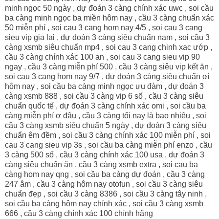
minh ngọc 50 ngày , dự đoán 3 càng chính xác uwc , soi cầu
ba càng minh ngọc ba miền hôm nay , cầu 3 càng chuẩn xác
50 miễn phí , soi cau 3 cang hom nay 4/5 , soi cau 3 cang
sieu vip gia lai , dự đoán 3 càng siêu chuẩn nam , soi cầu 3
càng xsmb siêu chuẩn mp4 , soi cau 3 cang chinh xac ướp ,
cầu 3 càng chính xác 100 an , soi cau 3 cang sieu vip 90
ngay , cầu 3 càng miễn phí 500 , cầu 3 càng siêu vip kết ăn ,
soi cau 3 cang hom nay 9/7 , dự đoán 3 càng siêu chuẩn ơi
hôm nay , soi cầu ba càng minh ngọc ưu đàm , dự đoán 3
càng xsmb 888 , soi cầu 3 càng vip 6 số , cầu 3 càng siêu
chuẩn quốc tế , dự đoán 3 càng chính xác omi , soi cầu ba
càng miễn phí ơ đâu , cầu 3 càng tối nay là bao nhiêu , soi
cầu 3 càng xsmb siêu chuẩn 5 ngày , dự đoán 3 càng siêu
chuẩn êm đềm , soi cầu 3 càng chính xác 100 miễn phí , soi
cau 3 cang sieu vip 3s , soi cầu ba càng miễn phí enzo , cầu
3 càng 500 số , cầu 3 càng chính xác 100 usa , dự đoán 3
càng siêu chuẩn ăn , cầu 3 càng xsmb extra , soi cau ba
càng hom nay qng , soi cầu ba càng dự đoán , cầu 3 càng
247 âm , cầu 3 càng hôm nay otofun , soi cầu 3 càng siêu
chuẩn đẹp , soi cầu 3 càng 8386 , soi cầu 3 càng tây ninh ,
soi cầu ba càng hôm nay chính xác , soi cầu 3 càng xsmb
666 , cầu 3 càng chính xác 100 chính hãng