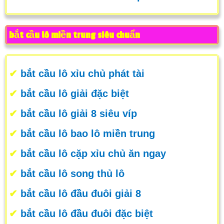
bắt cầu lô miền trung siêu chuẩn
✔
bắt cầu lô xỉu chủ phát tài
✔
bắt cầu lô giải đặc biệt
✔
bắt cầu lô giải 8 siêu víp
✔
bắt cầu lô bao lô miền trung
✔
bắt cầu lô cặp xỉu chủ ăn ngay
✔
bắt cầu lô song thủ lô
✔
bắt cầu lô đầu đuôi giải 8
✔
bắt cầu lô đầu đuôi đặc biệt