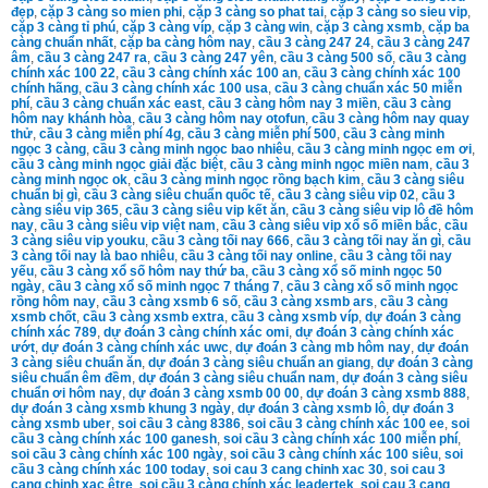
đẹp
,
cặp 3 càng so mien phi
,
cặp 3 càng so phat tai
,
cặp 3 càng so sieu vip
,
cặp 3 càng tỉ phú
,
cặp 3 càng víp
,
cặp 3 càng win
,
cặp 3 càng xsmb
,
cặp ba
càng chuẩn nhất
,
cặp ba càng hôm nay
,
cầu 3 càng 247 24
,
cầu 3 càng 247
âm
,
cầu 3 càng 247 ra
,
cầu 3 càng 247 yên
,
cầu 3 càng 500 số
,
cầu 3 càng
chính xác 100 22
,
cầu 3 càng chính xác 100 an
,
cầu 3 càng chính xác 100
chính hãng
,
cầu 3 càng chính xác 100 usa
,
cầu 3 càng chuẩn xác 50 miễn
phí
,
cầu 3 càng chuẩn xác east
,
cầu 3 càng hôm nay 3 miền
,
cầu 3 càng
hôm nay khánh hòa
,
cầu 3 càng hôm nay otofun
,
cầu 3 càng hôm nay quay
thử
,
cầu 3 càng miễn phí 4g
,
cầu 3 càng miễn phí 500
,
cầu 3 càng minh
ngọc 3 càng
,
cầu 3 càng minh ngọc bao nhiêu
,
cầu 3 càng minh ngọc em ơi
,
cầu 3 càng minh ngọc giải đặc biệt
,
cầu 3 càng minh ngọc miền nam
,
cầu 3
càng minh ngọc ok
,
cầu 3 càng minh ngọc rồng bạch kim
,
cầu 3 càng siêu
chuẩn bị gì
,
cầu 3 càng siêu chuẩn quốc tế
,
cầu 3 càng siêu vip 02
,
cầu 3
càng siêu vip 365
,
cầu 3 càng siêu vip kết ăn
,
cầu 3 càng siêu vip lô đề hôm
nay
,
cầu 3 càng siêu vip việt nam
,
cầu 3 càng siêu vip xổ số miền bắc
,
cầu
3 càng siêu vip youku
,
cầu 3 càng tối nay 666
,
cầu 3 càng tối nay ăn gì
,
cầu
3 càng tối nay là bao nhiêu
,
cầu 3 càng tối nay online
,
cầu 3 càng tối nay
yếu
,
cầu 3 càng xổ số hôm nay thứ ba
,
cầu 3 càng xổ số minh ngọc 50
ngày
,
cầu 3 càng xổ số minh ngọc 7 tháng 7
,
cầu 3 càng xổ số minh ngọc
rồng hôm nay
,
cầu 3 càng xsmb 6 số
,
cầu 3 càng xsmb ars
,
cầu 3 càng
xsmb chốt
,
cầu 3 càng xsmb extra
,
cầu 3 càng xsmb víp
,
dự đoán 3 càng
chính xác 789
,
dự đoán 3 càng chính xác omi
,
dự đoán 3 càng chính xác
ướt
,
dự đoán 3 càng chính xác uwc
,
dự đoán 3 càng mb hôm nay
,
dự đoán
3 càng siêu chuẩn ăn
,
dự đoán 3 càng siêu chuẩn an giang
,
dự đoán 3 càng
siêu chuẩn êm đềm
,
dự đoán 3 càng siêu chuẩn nam
,
dự đoán 3 càng siêu
chuẩn ơi hôm nay
,
dự đoán 3 càng xsmb 00 00
,
dự đoán 3 càng xsmb 888
,
dự đoán 3 càng xsmb khung 3 ngày
,
dự đoán 3 càng xsmb lô
,
dự đoán 3
càng xsmb uber
,
soi cầu 3 càng 8386
,
soi cầu 3 càng chính xác 100 ee
,
soi
cầu 3 càng chính xác 100 ganesh
,
soi cầu 3 càng chính xác 100 miễn phí
,
soi cầu 3 càng chính xác 100 ngày
,
soi cầu 3 càng chính xác 100 siêu
,
soi
cầu 3 càng chính xác 100 today
,
soi cau 3 cang chinh xac 30
,
soi cau 3
cang chinh xac être
,
soi cầu 3 càng chính xác leadertek
,
soi cau 3 cang