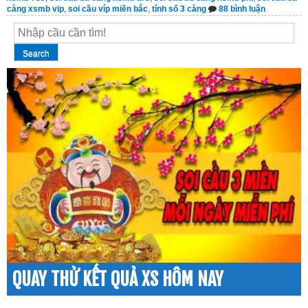
ở
càng xsmb vip
,
soi cầu víp miền bắc
,
tính số 3 càng
88 bình luận
soi
cầu
víp
cặp
Search
3
càng
miền
bắc
hôm
nay
siêu
chuẩn
QUAY THỬ KẾT QUẢ XS HÔM NAY