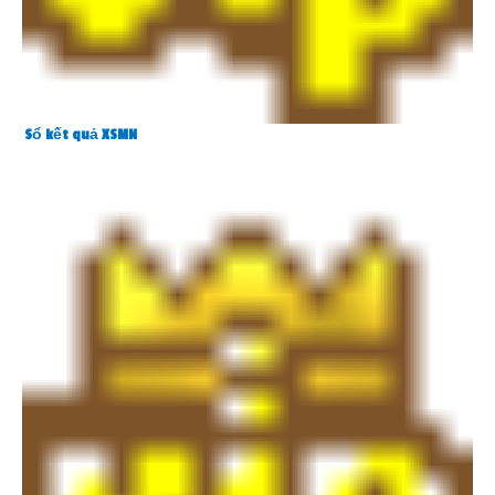
Sổ kết quả XSMN