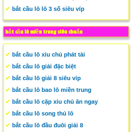
✔
bắt cầu lô lô 3 số siêu víp
bắt cầu lô miền trung siêu chuẩn
✔
bắt cầu lô xỉu chủ phát tài
✔
bắt cầu lô giải đặc biệt
✔
bắt cầu lô giải 8 siêu víp
✔
bắt cầu lô bao lô miền trung
✔
bắt cầu lô cặp xỉu chủ ăn ngay
✔
bắt cầu lô song thủ lô
✔
bắt cầu lô đầu đuôi giải 8