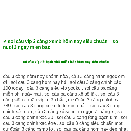
✔ soi cầu víp 3 càng xsmb hôm nay siêu chuẩn – so
nuoi 3 ngay mien bac
soi cầu víp đề bạch thủ miền bắc hôm nay siêu chuẩn
cầu 3 càng hôm nay khánh hòa , cầu 3 càng minh ngọc em
ơi , soi cau 3 cang hom nay hd , soi cầu 3 càng chính xác
100 today , cầu 3 càng siêu vip youku , soi cầu ba càng
miễn phí ngày mai , soi cầu ba càng xổ số lắk , soi cầu 3
càng siêu chuẩn vip miền bắc , dự đoán 3 càng chính xác
789 , soi cầu 3 càng xổ số lô tô miền bắc , soi cầu 3 càng
chính xác uop , cầu 3 càng xổ số minh ngọc 7 tháng 7 , soi
cau 3 cang chinh xac 30 , soi cầu 3 càng rồng bạch kim , soi
cau 3 cang chinh xac être , soi cầu 3 càng siêu chuẩn mpt ,
dự đoán 3 càng xsmb lô , soi cau ba càng hom nay dep nhat