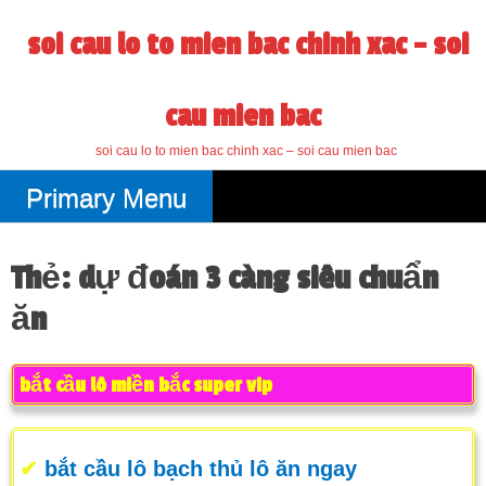
Skip
to
soi cau lo to mien bac chinh xac – soi
content
cau mien bac
soi cau lo to mien bac chinh xac – soi cau mien bac
Primary Menu
Thẻ:
dự đoán 3 càng siêu chuẩn
ăn
bắt cầu lô miền bắc super vip
✔
bắt cầu lô bạch thủ lô ăn ngay