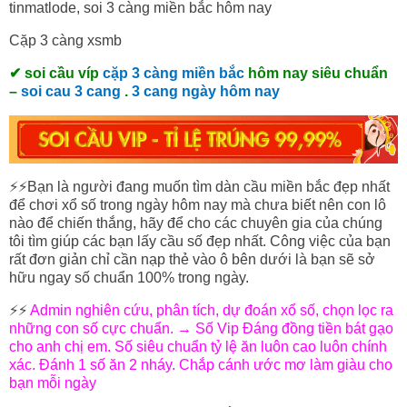
tinmatlode, soi 3 càng miền bắc hôm nay
Cặp 3 càng xsmb
✔
soi cầu víp
cặp 3 càng miền bắc
hôm nay siêu chuẩn
–
soi cau 3 cang
.
3 cang ngày hôm nay
⚡️⚡️Bạn là người đang muốn tìm dàn cầu miền bắc đẹp nhất
để chơi xổ số trong ngày hôm nay mà chưa biết nên con lô
nào để chiến thắng, hãy để cho các chuyên gia của chúng
tôi tìm giúp các bạn lấy cầu số đẹp nhất. Công việc của bạn
rất đơn giản chỉ cần nạp thẻ vào ô bên dưới là bạn sẽ sở
hữu ngay số chuẩn 100% trong ngày.
⚡️⚡️
Admin nghiên cứu, phân tích, dự đoán xổ số, chọn lọc ra
những con số cực chuẩn. → Số Vip Đáng đồng tiền bát gạo
cho anh chị em. Số siêu chuẩn tỷ lệ ăn luôn cao luôn chính
xác. Đánh 1 số ăn 2 nháy. Chắp cánh ước mơ làm giàu cho
bạn mỗi ngày