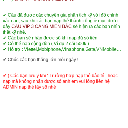
✔ Cầu đã được các chuyên gia phân tích kỹ với độ chính
xác cao, sau khi các bạn nạp thẻ thành công ở mục dưới
đây
CẦU VÍP 3 CÀNG MIỀN BẮC
sẽ hiện ra các bạn nhìn
thật kỹ nhé.
✔ Các bạn sẽ nhận được số khi nạp đủ số tiền
✔ Có thể nạp cộng dồn ( Ví dụ 2 cái 500k )
✔ Hỗ trợ : Viettel,Mobiphone,Vinaphone,Gate,VNMobile…
✔ Chúc các bạn thắng lớn mỗi ngày !
✔ ( Các bạn lưu ý khi ‘ Trường hơp nạp thẻ bảo trì ; hoặc
nạp mà không nhận được số anh em vui lòng liên hệ
ADMIN nạp thẻ lấy số nhé