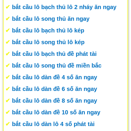
✔
bắt cầu lô bạch thủ lô 2 nháy ăn ngay
✔
bắt cầu lô song thủ ăn ngay
✔
bắt cầu lô bạch thủ lô kép
✔
bắt cầu lô song thủ lô kép
✔
bắt cầu lô bạch thủ đề phát tài
✔
bắt cầu lô song thủ đề miền bắc
✔
bắt cầu lô dàn đề 4 số ăn ngay
✔
bắt cầu lô dàn đề 6 số ăn ngay
✔
bắt cầu lô dàn đề 8 số ăn ngay
✔
bắt cầu lô dàn đề 10 số ăn ngay
✔
bắt cầu lô dàn lô 4 số phát tài