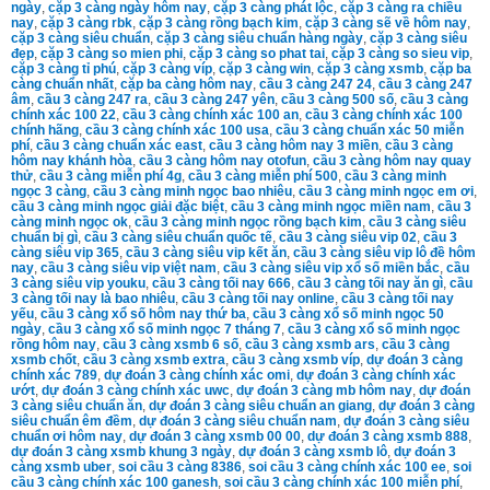
ngày
,
cặp 3 càng ngày hôm nay
,
cặp 3 càng phát lộc
,
cặp 3 càng ra chiều
nay
,
cặp 3 càng rbk
,
cặp 3 càng rồng bạch kim
,
cặp 3 càng sẽ về hôm nay
,
cặp 3 càng siêu chuẩn
,
cặp 3 càng siêu chuẩn hàng ngày
,
cặp 3 càng siêu
đẹp
,
cặp 3 càng so mien phi
,
cặp 3 càng so phat tai
,
cặp 3 càng so sieu vip
,
cặp 3 càng tỉ phú
,
cặp 3 càng víp
,
cặp 3 càng win
,
cặp 3 càng xsmb
,
cặp ba
càng chuẩn nhất
,
cặp ba càng hôm nay
,
cầu 3 càng 247 24
,
cầu 3 càng 247
âm
,
cầu 3 càng 247 ra
,
cầu 3 càng 247 yên
,
cầu 3 càng 500 số
,
cầu 3 càng
chính xác 100 22
,
cầu 3 càng chính xác 100 an
,
cầu 3 càng chính xác 100
chính hãng
,
cầu 3 càng chính xác 100 usa
,
cầu 3 càng chuẩn xác 50 miễn
phí
,
cầu 3 càng chuẩn xác east
,
cầu 3 càng hôm nay 3 miền
,
cầu 3 càng
hôm nay khánh hòa
,
cầu 3 càng hôm nay otofun
,
cầu 3 càng hôm nay quay
thử
,
cầu 3 càng miễn phí 4g
,
cầu 3 càng miễn phí 500
,
cầu 3 càng minh
ngọc 3 càng
,
cầu 3 càng minh ngọc bao nhiêu
,
cầu 3 càng minh ngọc em ơi
,
cầu 3 càng minh ngọc giải đặc biệt
,
cầu 3 càng minh ngọc miền nam
,
cầu 3
càng minh ngọc ok
,
cầu 3 càng minh ngọc rồng bạch kim
,
cầu 3 càng siêu
chuẩn bị gì
,
cầu 3 càng siêu chuẩn quốc tế
,
cầu 3 càng siêu vip 02
,
cầu 3
càng siêu vip 365
,
cầu 3 càng siêu vip kết ăn
,
cầu 3 càng siêu vip lô đề hôm
nay
,
cầu 3 càng siêu vip việt nam
,
cầu 3 càng siêu vip xổ số miền bắc
,
cầu
3 càng siêu vip youku
,
cầu 3 càng tối nay 666
,
cầu 3 càng tối nay ăn gì
,
cầu
3 càng tối nay là bao nhiêu
,
cầu 3 càng tối nay online
,
cầu 3 càng tối nay
yếu
,
cầu 3 càng xổ số hôm nay thứ ba
,
cầu 3 càng xổ số minh ngọc 50
ngày
,
cầu 3 càng xổ số minh ngọc 7 tháng 7
,
cầu 3 càng xổ số minh ngọc
rồng hôm nay
,
cầu 3 càng xsmb 6 số
,
cầu 3 càng xsmb ars
,
cầu 3 càng
xsmb chốt
,
cầu 3 càng xsmb extra
,
cầu 3 càng xsmb víp
,
dự đoán 3 càng
chính xác 789
,
dự đoán 3 càng chính xác omi
,
dự đoán 3 càng chính xác
ướt
,
dự đoán 3 càng chính xác uwc
,
dự đoán 3 càng mb hôm nay
,
dự đoán
3 càng siêu chuẩn ăn
,
dự đoán 3 càng siêu chuẩn an giang
,
dự đoán 3 càng
siêu chuẩn êm đềm
,
dự đoán 3 càng siêu chuẩn nam
,
dự đoán 3 càng siêu
chuẩn ơi hôm nay
,
dự đoán 3 càng xsmb 00 00
,
dự đoán 3 càng xsmb 888
,
dự đoán 3 càng xsmb khung 3 ngày
,
dự đoán 3 càng xsmb lô
,
dự đoán 3
càng xsmb uber
,
soi cầu 3 càng 8386
,
soi cầu 3 càng chính xác 100 ee
,
soi
cầu 3 càng chính xác 100 ganesh
,
soi cầu 3 càng chính xác 100 miễn phí
,