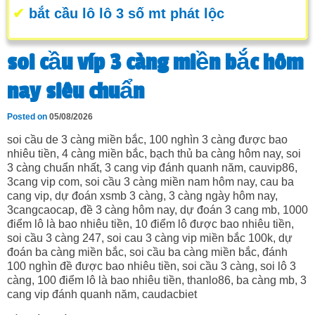
✔
bắt cầu lô lô 3 số mt phát lộc
soi cầu víp 3 càng miền bắc hôm
nay siêu chuẩn
Posted on
05/08/2026
soi cầu de 3 càng miền bắc, 100 nghìn 3 càng được bao
nhiêu tiền, 4 càng miền bắc, bạch thủ ba càng hôm nay, soi
3 càng chuẩn nhất, 3 cang vip đánh quanh năm, cauvip86,
3cang vip com, soi cầu 3 càng miền nam hôm nay, cau ba
cang vip, dự đoán xsmb 3 càng, 3 càng ngày hôm nay,
3cangcaocap, đề 3 càng hôm nay, dự đoán 3 cang mb, 1000
điểm lô là bao nhiêu tiền, 10 điểm lô được bao nhiêu tiền,
soi cầu 3 càng 247, soi cau 3 càng vip miền bắc 100k, dự
đoán ba càng miền bắc, soi cầu ba càng miền bắc, đánh
100 nghìn đề được bao nhiêu tiền, soi cầu 3 càng, soi lô 3
càng, 100 điểm lô là bao nhiêu tiền, thanlo86, ba càng mb, 3
cang vip đánh quanh năm, caudacbiet