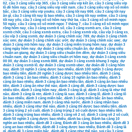
02
,
cầu 3 càng siêu vip 365
,
cầu 3 càng siêu vip kết ăn
,
cầu 3 càng siêu vip
lô đề hôm nay
,
cầu 3 càng siêu vip việt nam
,
cầu 3 càng siêu vip xổ số miền
bắc
,
cầu 3 càng siêu vip youku
,
cầu 3 càng tối nay 666
,
cầu 3 càng tối nay
ăn gì
,
cầu 3 càng tối nay là bao nhiêu
,
cầu 3 càng tối nay online
,
cầu 3 càng
tối nay yếu
,
cầu 3 càng xổ số hôm nay thứ ba
,
cầu 3 càng xổ số minh ngọc
50 ngày
,
cầu 3 càng xổ số minh ngọc 7 tháng 7
,
cầu 3 càng xổ số minh ngọc
rồng hôm nay
,
cầu 3 càng xsmb 6 số
,
cầu 3 càng xsmb ars
,
cầu 3 càng
xsmb chốt
,
cầu 3 càng xsmb extra
,
cầu 3 càng xsmb víp
,
cầu víp 3 càng xs
,
cầu víp 3 càng xsmb
,
dự đoán 3 càng chính xác 789
,
dự đoán 3 càng chính
xác omi
,
dự đoán 3 càng chính xác ướt
,
dự đoán 3 càng chính xác uwc
,
dự
đoán 3 càng mb hôm nay
,
dự đoán 3 càng miền trung hôm nay
,
dự đoán 3
càng ngày hôm nay
,
dự đoán 3 càng siêu chuẩn ăn
,
dự đoán 3 càng siêu
chuẩn an giang
,
dự đoán 3 càng siêu chuẩn êm đềm
,
dự đoán 3 càng siêu
chuẩn nam
,
dự đoán 3 càng siêu chuẩn ơi hôm nay
,
dự đoán 3 càng xsmb
00 00
,
dự đoán 3 càng xsmb 888
,
dự đoán 3 càng xsmb khung 3 ngày
,
dự
đoán 3 càng xsmb lô
,
dự đoán 3 càng xsmb uber
,
dự đoán đề 3 càng hôm
nay
,
đánh 10 nghìn 3 càng được bao nhiêu
,
đánh 100 nghìn 3 càng được
bao nhiêu tiền
,
đánh 20 nghìn 3 càng được bao nhiêu tiền
,
đánh 3 càng
,
đánh 3 càng 1 ăn bao nhiêu
,
đánh 3 càng 10 nghìn ăn bao nhiêu
,
đánh 3
càng ăn bao nhiêu
,
đánh 3 càng ăn bao nhiêu lần
,
đánh 3 càng ăn bao nhiêu
tiền
,
đánh 3 càng ăn như thế nào
,
đánh 3 càng đề
,
đánh 3 càng được bao
nhiêu tiền
,
đánh 3 càng hôm nay
,
đánh 3 càng là gì
,
đánh 3 càng là như thế
nào
,
đánh 3 càng là ntn
,
đánh 3 càng là sao
,
đánh 3 càng lô
,
đánh 3 càng lô
ăn bao nhiêu
,
đánh 3 càng miền bắc
,
đánh 3 càng miền bắc ăn bao nhiêu
,
đánh 3 càng miền nam
,
đánh 3 càng nhà nước
,
đánh 3 càng nhân bao
nhiêu
,
đánh 3 càng như thế nào
,
đánh 3 càng thì được bao nhiêu tiền
,
đánh
3 càng trúng 2 số cuối
,
đánh 3 càng trúng 2 số cuối được bao nhiêu tiền
,
đánh 3 càng trúng bao nhiêu
,
đánh 3 càng về 2 số
,
đánh 3 càng về 2 số cuối
,
đánh 50 nghìn 3 càng được bao nhiêu
,
đánh ba càng
,
Đánh ba càng 10
nghìn an bao nhiêu
,
đánh đề 3 càng
,
Đánh đề 3 càng ăn bao nhiêu
,
đánh đề 3
càng an bao nhiêu tiền
,
đánh đề 3 càng được bao nhiêu
,
Đánh đề 3 càng là
gì
,
đánh đề 3 càng miền bắc
,
đánh đề 3 càng như thế nào
,
soi cầu 3 càng