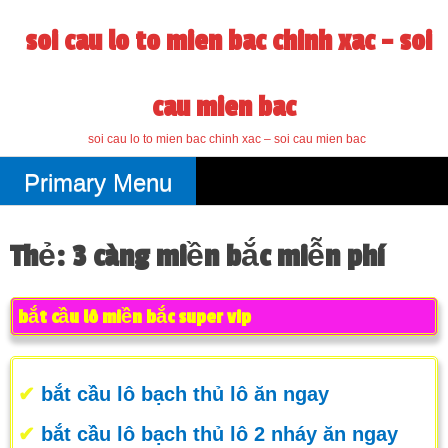
Skip
to
soi cau lo to mien bac chinh xac – soi
content
cau mien bac
soi cau lo to mien bac chinh xac – soi cau mien bac
Primary Menu
Thẻ:
3 càng miền bắc miễn phí
bắt cầu lô miền bắc super vip
✔
bắt cầu lô bạch thủ lô ăn ngay
✔
bắt cầu lô bạch thủ lô 2 nháy ăn ngay