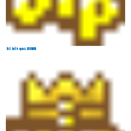
Sổ kết quả XSMB