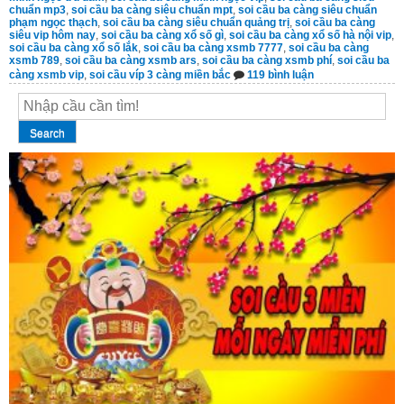
chuẩn mp3
,
soi cầu ba càng siêu chuẩn mpt
,
soi cầu ba càng siêu chuẩn
phạm ngọc thạch
,
soi cầu ba càng siêu chuẩn quảng trị
,
soi cầu ba càng
siêu vip hôm nay
,
soi cầu ba càng xổ số gì
,
soi cầu ba càng xổ số hà nội vip
,
soi cầu ba càng xổ số lắk
,
soi cầu ba càng xsmb 7777
,
soi cầu ba càng
xsmb 789
,
soi cầu ba càng xsmb ars
,
soi cầu ba càng xsmb phí
,
soi cầu ba
ở
càng xsmb vip
,
soi cầu víp 3 càng miền bắc
119 bình luận
soi
cầu
víp
3
Search
càng
miền
bắc
hôm
nay
siêu
chuẩn