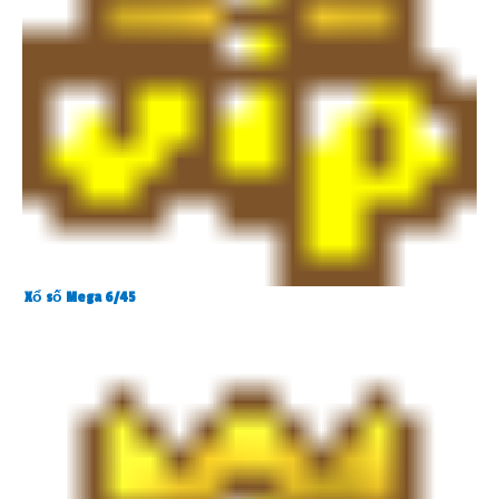
Xổ số Mega 6/45