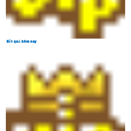
Kết quả hôm nay