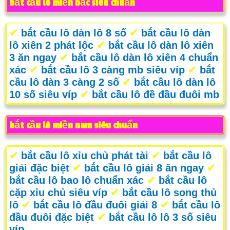
bắt cầu lô miền bắc siêu chuẩn
✔
bắt cầu lô dàn lô 8 số
✔
bắt cầu lô dàn
lô xiên 2 phát lộc
✔
bắt cầu lô dàn lô xiên
3 ăn ngay
✔
bắt cầu lô dàn lô xiên 4 chuẩn
xác
✔
bắt cầu lô 3 càng mb siêu víp
✔
bắt
cầu lô dàn 3 càng 2 số
✔
bắt cầu lô dàn lô
10 số siêu víp
✔
bắt cầu lô đề đầu đuôi mb
bắt cầu lô miền nam siêu chuẩn
✔
bắt cầu lô xỉu chủ phát tài
✔
bắt cầu lô
giải đặc biệt
✔
bắt cầu lô giải 8 ăn ngay
✔
bắt cầu lô bao lô chuẩn xác
✔
bắt cầu lô
cặp xỉu chủ siêu víp
✔
bắt cầu lô song thủ
lô
✔
bắt cầu lô đầu đuôi giải 8
✔
bắt cầu lô
đầu đuôi đặc biệt
✔
bắt cầu lô lô 3 số siêu
víp