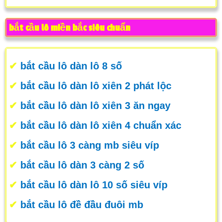
bắt cầu lô miền bắc siêu chuẩn
✔
bắt cầu lô dàn lô 8 số
✔
bắt cầu lô dàn lô xiên 2 phát lộc
✔
bắt cầu lô dàn lô xiên 3 ăn ngay
✔
bắt cầu lô dàn lô xiên 4 chuẩn xác
✔
bắt cầu lô 3 càng mb siêu víp
✔
bắt cầu lô dàn 3 càng 2 số
✔
bắt cầu lô dàn lô 10 số siêu víp
✔
bắt cầu lô đề đầu đuôi mb