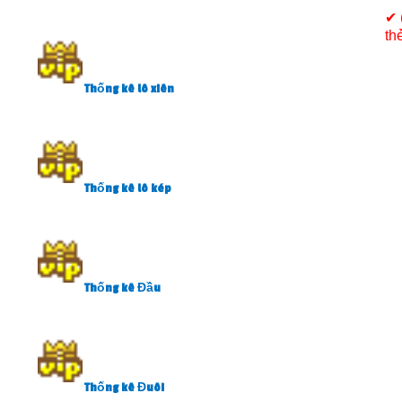
✔ 
th
Thống kê lô xiên
Thống kê lô kép
Thống kê Đầu
Thống kê Đuôi