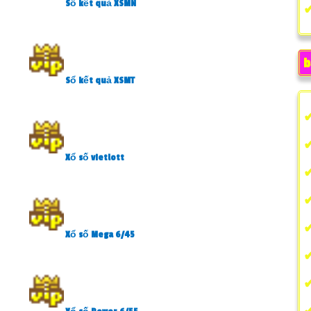
Sổ kết quả XSMN
b
Sổ kết quả XSMT
Xổ số vietlott
Xổ số Mega 6/45