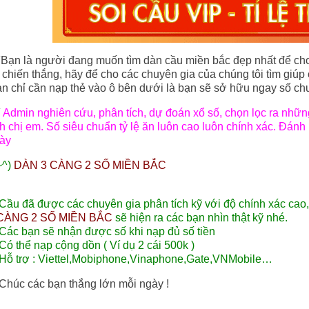
⚡️Bạn là người đang muốn tìm dàn cầu miền bắc đẹp nhất để ch
 chiến thắng, hãy để cho các chuyên gia của chúng tôi tìm giúp
ản chỉ cần nạp thẻ vào ô bên dưới là bạn sẽ sở hữu ngay số c
️
Admin nghiên cứu, phân tích, dự đoán xổ số, chọn lọc ra nhữ
h chị em. Số siêu chuẩn tỷ lệ ăn luôn cao luôn chính xác. Đán
ày
~^)
DÀN 3 CÀNG 2 SỐ MIỀN BẮC
Cầu đã được các chuyên gia phân tích kỹ với độ chính xác cao
CÀNG 2 SỐ MIỀN BẮC
sẽ hiện ra các bạn nhìn thật kỹ nhé.
Các bạn sẽ nhận được số khi nạp đủ số tiền
Có thể nạp cộng dồn ( Ví dụ 2 cái 500k )
Hỗ trợ : Viettel,Mobiphone,Vinaphone,Gate,VNMobile…
Chúc các bạn thắng lớn mỗi ngày !