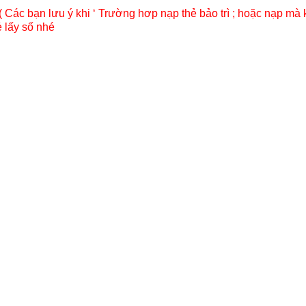
( Các bạn lưu ý khi ‘ Trường hơp nạp thẻ bảo trì ; hoặc nạp m
ẻ lấy số nhé