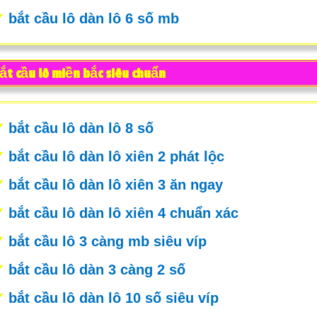
✔
bắt cầu lô dàn lô 6 số mb
ắt cầu lô miền bắc siêu chuẩn
✔
bắt cầu lô dàn lô 8 số
✔
bắt cầu lô dàn lô xiên 2 phát lộc
✔
bắt cầu lô dàn lô xiên 3 ăn ngay
✔
bắt cầu lô dàn lô xiên 4 chuẩn xác
✔
bắt cầu lô 3 càng mb siêu víp
✔
bắt cầu lô dàn 3 càng 2 số
✔
bắt cầu lô dàn lô 10 số siêu víp