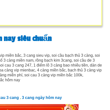
m nay siêu chuẩn
ip miền bắc, 3 cang sieu vip, soi cầu bạch thủ 3 càng, soi
số 3 càng miền nam, rồng bạch kim 3cang, soi cầu de 3
soi cau 3 cang 247, 1 điểm lô 3 càng bao nhiêu tiền, dàn de
 ba càng vip mienbac, 4 càng miền bắc, bạch thủ 3 càng vip
càng miễn phí, soi cau 3 càng vip miền bắc 100k,
bắc hôm nay
cau 3 cang
.
3 cang ngày hôm nay