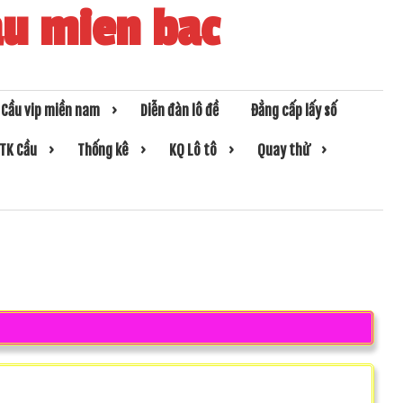
cau mien bac
Cầu vip miền nam
Diễn đàn lô đề
Đẳng cấp lấy số
TK Cầu
Thống kê
KQ Lô tô
Quay thử