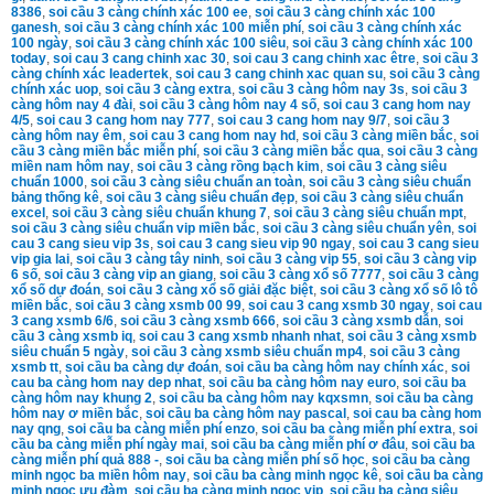
8386
,
soi cầu 3 càng chính xác 100 ee
,
soi cầu 3 càng chính xác 100
ganesh
,
soi cầu 3 càng chính xác 100 miễn phí
,
soi cầu 3 càng chính xác
100 ngày
,
soi cầu 3 càng chính xác 100 siêu
,
soi cầu 3 càng chính xác 100
today
,
soi cau 3 cang chinh xac 30
,
soi cau 3 cang chinh xac être
,
soi cầu 3
càng chính xác leadertek
,
soi cau 3 cang chinh xac quan su
,
soi cầu 3 càng
chính xác uop
,
soi cầu 3 càng extra
,
soi cầu 3 càng hôm nay 3s
,
soi cầu 3
càng hôm nay 4 đài
,
soi cầu 3 càng hôm nay 4 số
,
soi cau 3 cang hom nay
4/5
,
soi cau 3 cang hom nay 777
,
soi cau 3 cang hom nay 9/7
,
soi cầu 3
càng hôm nay êm
,
soi cau 3 cang hom nay hd
,
soi cầu 3 càng miền bắc
,
soi
cầu 3 càng miền bắc miễn phí
,
soi cầu 3 càng miền bắc qua
,
soi cầu 3 càng
miền nam hôm nay
,
soi cầu 3 càng rồng bạch kim
,
soi cầu 3 càng siêu
chuẩn 1000
,
soi cầu 3 càng siêu chuẩn an toàn
,
soi cầu 3 càng siêu chuẩn
bảng thống kê
,
soi cầu 3 càng siêu chuẩn đẹp
,
soi cầu 3 càng siêu chuẩn
excel
,
soi cầu 3 càng siêu chuẩn khung 7
,
soi cầu 3 càng siêu chuẩn mpt
,
soi cầu 3 càng siêu chuẩn vip miền bắc
,
soi cầu 3 càng siêu chuẩn yên
,
soi
cau 3 cang sieu vip 3s
,
soi cau 3 cang sieu vip 90 ngay
,
soi cau 3 cang sieu
vip gia lai
,
soi cầu 3 càng tây ninh
,
soi cầu 3 càng vip 55
,
soi cầu 3 càng vip
6 số
,
soi cầu 3 càng vip an giang
,
soi cầu 3 càng xổ số 7777
,
soi cầu 3 càng
xổ số dự đoán
,
soi cầu 3 càng xổ số giải đặc biệt
,
soi cầu 3 càng xổ số lô tô
miền bắc
,
soi cầu 3 càng xsmb 00 99
,
soi cau 3 cang xsmb 30 ngay
,
soi cau
3 cang xsmb 6/6
,
soi cầu 3 càng xsmb 666
,
soi cầu 3 càng xsmb dẫn
,
soi
cầu 3 càng xsmb iq
,
soi cau 3 cang xsmb nhanh nhat
,
soi cầu 3 càng xsmb
siêu chuẩn 5 ngày
,
soi cầu 3 càng xsmb siêu chuẩn mp4
,
soi cầu 3 càng
xsmb tt
,
soi cầu ba càng dự đoán
,
soi cầu ba càng hôm nay chính xác
,
soi
cau ba càng hom nay dep nhat
,
soi cầu ba càng hôm nay euro
,
soi cầu ba
càng hôm nay khung 2
,
soi cầu ba càng hôm nay kqxsmn
,
soi cầu ba càng
hôm nay ơ miền bắc
,
soi cầu ba càng hôm nay pascal
,
soi cau ba càng hom
nay qng
,
soi cầu ba càng miễn phí enzo
,
soi cầu ba càng miễn phí extra
,
soi
cầu ba càng miễn phí ngày mai
,
soi cầu ba càng miễn phí ơ đâu
,
soi cầu ba
càng miễn phí quả 888 -
,
soi cầu ba càng miễn phí số học
,
soi cầu ba càng
minh ngọc ba miền hôm nay
,
soi cầu ba càng minh ngọc kê
,
soi cầu ba càng
minh ngọc ưu đàm
,
soi cầu ba càng minh ngọc vip
,
soi cầu ba càng siêu