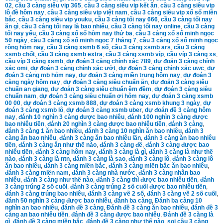
02
,
cầu 3 càng siêu vip 365
,
cầu 3 càng siêu vip kết ăn
,
cầu 3 càng siêu vip
lô đề hôm nay
,
cầu 3 càng siêu vip việt nam
,
cầu 3 càng siêu vip xổ số miền
bắc
,
cầu 3 càng siêu vip youku
,
cầu 3 càng tối nay 666
,
cầu 3 càng tối nay
ăn gì
,
cầu 3 càng tối nay là bao nhiêu
,
cầu 3 càng tối nay online
,
cầu 3 càng
tối nay yếu
,
cầu 3 càng xổ số hôm nay thứ ba
,
cầu 3 càng xổ số minh ngọc
50 ngày
,
cầu 3 càng xổ số minh ngọc 7 tháng 7
,
cầu 3 càng xổ số minh ngọc
rồng hôm nay
,
cầu 3 càng xsmb 6 số
,
cầu 3 càng xsmb ars
,
cầu 3 càng
xsmb chốt
,
cầu 3 càng xsmb extra
,
cầu 3 càng xsmb víp
,
cầu víp 3 càng xs
,
cầu víp 3 càng xsmb
,
dự đoán 3 càng chính xác 789
,
dự đoán 3 càng chính
xác omi
,
dự đoán 3 càng chính xác ướt
,
dự đoán 3 càng chính xác uwc
,
dự
đoán 3 càng mb hôm nay
,
dự đoán 3 càng miền trung hôm nay
,
dự đoán 3
càng ngày hôm nay
,
dự đoán 3 càng siêu chuẩn ăn
,
dự đoán 3 càng siêu
chuẩn an giang
,
dự đoán 3 càng siêu chuẩn êm đềm
,
dự đoán 3 càng siêu
chuẩn nam
,
dự đoán 3 càng siêu chuẩn ơi hôm nay
,
dự đoán 3 càng xsmb
00 00
,
dự đoán 3 càng xsmb 888
,
dự đoán 3 càng xsmb khung 3 ngày
,
dự
đoán 3 càng xsmb lô
,
dự đoán 3 càng xsmb uber
,
dự đoán đề 3 càng hôm
nay
,
đánh 10 nghìn 3 càng được bao nhiêu
,
đánh 100 nghìn 3 càng được
bao nhiêu tiền
,
đánh 20 nghìn 3 càng được bao nhiêu tiền
,
đánh 3 càng
,
đánh 3 càng 1 ăn bao nhiêu
,
đánh 3 càng 10 nghìn ăn bao nhiêu
,
đánh 3
càng ăn bao nhiêu
,
đánh 3 càng ăn bao nhiêu lần
,
đánh 3 càng ăn bao nhiêu
tiền
,
đánh 3 càng ăn như thế nào
,
đánh 3 càng đề
,
đánh 3 càng được bao
nhiêu tiền
,
đánh 3 càng hôm nay
,
đánh 3 càng là gì
,
đánh 3 càng là như thế
nào
,
đánh 3 càng là ntn
,
đánh 3 càng là sao
,
đánh 3 càng lô
,
đánh 3 càng lô
ăn bao nhiêu
,
đánh 3 càng miền bắc
,
đánh 3 càng miền bắc ăn bao nhiêu
,
đánh 3 càng miền nam
,
đánh 3 càng nhà nước
,
đánh 3 càng nhân bao
nhiêu
,
đánh 3 càng như thế nào
,
đánh 3 càng thì được bao nhiêu tiền
,
đánh
3 càng trúng 2 số cuối
,
đánh 3 càng trúng 2 số cuối được bao nhiêu tiền
,
đánh 3 càng trúng bao nhiêu
,
đánh 3 càng về 2 số
,
đánh 3 càng về 2 số cuối
,
đánh 50 nghìn 3 càng được bao nhiêu
,
đánh ba càng
,
Đánh ba càng 10
nghìn an bao nhiêu
,
đánh đề 3 càng
,
Đánh đề 3 càng ăn bao nhiêu
,
đánh đề 3
càng an bao nhiêu tiền
,
đánh đề 3 càng được bao nhiêu
,
Đánh đề 3 càng là
gì
,
đánh đề 3 càng miền bắc
,
đánh đề 3 càng như thế nào
,
soi cầu 3 càng