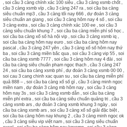
, soi cầu 3 càng chính xác 100 siêu , cầu 3 càng xsmb chốt ,
cầu 3 càng xsmb víp , cầu 3 càng 247 ra , soi cầu ba càng
siêu chuẩn mp3 , cầu 3 càng tối nay 666 , dự đoán 3 càng
siêu chuẩn an giang , soi cầu 3 càng hôm nay 4 số , soi cầu
3 càng extra , soi cầu 3 càng chính xác 100 ee , soi cầu 3
càng siêu chuẩn khung 7 , soi cầu ba càng miễn phí số học ,
soi cầu ba càng xổ số hà nội vip , soi cầu 3 càng xsmb iq ,
soi cầu ba càng hôm nay euro , soi cầu ba càng hôm nay
pascal , cầu 3 càng 247 yên , cầu 3 càng xổ số hôm nay thứ
ba , soi cầu 3 càng miền bắc qua , soi cầu 3 càng vip 55 , soi
cầu ba càng xsmb 7777 , soi cầu 3 càng hôm nay 4 đài , soi
cầu ba càng siêu chuẩn phạm ngọc thạch , cầu 3 càng 247
24 , soi cầu ba càng xsmb phí , dự đoán 3 càng xsmb 00 00 ,
soi cau 3 cang chinh xac quan su , soi cầu ba càng miễn phí
quả 888 – , soi cầu ba càng xổ số gì , cầu 3 càng minh ngọc
miền nam , dự đoán 3 càng mb hôm nay , soi cầu 3 càng
hôm nay 3s , soi cầu 3 càng xsmb dẫn , soi cầu ba càng
miễn phí extra , soi cầu ba càng siêu chuẩn quảng trị , cầu 3
càng xsmb ars , dự đoán 3 càng xsmb khung 3 ngày , soi
cầu ba càng xsmb ars , soi cầu 3 càng xổ số giải đặc biệt ,
soi cầu ba càng hôm nay khung 2 , cầu 3 càng minh ngọc ok
, cầu 3 càng siêu vip việt nam , soi cầu 3 càng siêu chuẩn