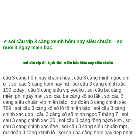
✔ soi cầu víp 3 càng xsmb hôm nay siêu chuẩn – so
nuoi 3 ngay mien bac
soi cầu víp đề bạch thủ miền bắc hôm nay siêu chuẩn
cầu 3 càng hôm nay khánh hòa , cầu 3 càng minh ngọc em
ơi , soi cau 3 cang hom nay hd , soi cầu 3 càng chính xác
100 today , cầu 3 càng siêu vip youku , soi cầu ba càng
miễn phí ngày mai , soi cầu ba càng xổ số lắk , soi cầu 3
càng siêu chuẩn vip miền bắc , dự đoán 3 càng chính xác
789 , soi cầu 3 càng xổ số lô tô miền bắc , soi cầu 3 càng
chính xác uop , cầu 3 càng xổ số minh ngọc 7 tháng 7 , soi
cau 3 cang chinh xac 30 , soi cầu 3 càng rồng bạch kim , soi
cau 3 cang chinh xac être , soi cầu 3 càng siêu chuẩn mpt ,
dự đoán 3 càng xsmb lô , soi cau ba càng hom nay dep nhat