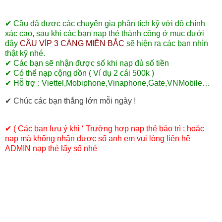
✔ Cầu đã được các chuyên gia phân tích kỹ với độ chính
xác cao, sau khi các bạn nạp thẻ thành công ở mục dưới
đây
CẦU VÍP 3 CÀNG MIỀN BẮC
sẽ hiện ra các bạn nhìn
thật kỹ nhé.
✔ Các bạn sẽ nhận được số khi nạp đủ số tiền
✔ Có thể nạp cộng dồn ( Ví dụ 2 cái 500k )
✔ Hỗ trợ : Viettel,Mobiphone,Vinaphone,Gate,VNMobile…
✔ Chúc các bạn thắng lớn mỗi ngày !
✔ ( Các bạn lưu ý khi ‘ Trường hơp nạp thẻ bảo trì ; hoặc
nạp mà không nhận được số anh em vui lòng liên hệ
ADMIN nạp thẻ lấy số nhé