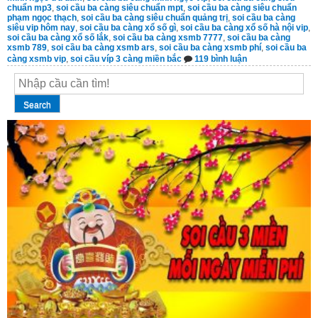
chuẩn mp3
,
soi cầu ba càng siêu chuẩn mpt
,
soi cầu ba càng siêu chuẩn
phạm ngọc thạch
,
soi cầu ba càng siêu chuẩn quảng trị
,
soi cầu ba càng
siêu vip hôm nay
,
soi cầu ba càng xổ số gì
,
soi cầu ba càng xổ số hà nội vip
,
soi cầu ba càng xổ số lắk
,
soi cầu ba càng xsmb 7777
,
soi cầu ba càng
xsmb 789
,
soi cầu ba càng xsmb ars
,
soi cầu ba càng xsmb phí
,
soi cầu ba
ở
càng xsmb vip
,
soi cầu víp 3 càng miền bắc
119 bình luận
soi
cầu
víp
3
Search
càng
miền
bắc
hôm
nay
siêu
chuẩn