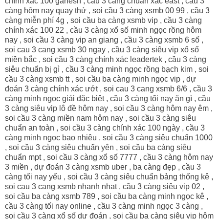
chính xác 100 ganesh , cầu 3 càng chuẩn xác east , cầu 3
càng hôm nay quay thử , soi cầu 3 càng xsmb 00 99 , cầu 3
càng miễn phí 4g , soi cầu ba càng xsmb vip , cầu 3 càng
chính xác 100 22 , cầu 3 càng xổ số minh ngọc rồng hôm
nay , soi cầu 3 càng vip an giang , cầu 3 càng xsmb 6 số ,
soi cau 3 cang xsmb 30 ngay , cầu 3 càng siêu vip xổ số
miền bắc , soi cầu 3 càng chính xác leadertek , cầu 3 càng
siêu chuẩn bị gì , cầu 3 càng minh ngọc rồng bạch kim , soi
cầu 3 càng xsmb tt , soi cầu ba càng minh ngọc vip , dự
đoán 3 càng chính xác ướt , soi cau 3 cang xsmb 6/6 , cầu 3
càng minh ngọc giải đặc biệt , cầu 3 càng tối nay ăn gì , cầu
3 càng siêu vip lô đề hôm nay , soi cầu 3 càng hôm nay êm ,
soi cầu 3 càng miền nam hôm nay , soi cầu 3 càng siêu
chuẩn an toàn , soi cầu 3 càng chính xác 100 ngày , cầu 3
càng minh ngọc bao nhiêu , soi cầu 3 càng siêu chuẩn 1000
, soi cầu 3 càng siêu chuẩn yên , soi cầu ba càng siêu
chuẩn mpt , soi cầu 3 càng xổ số 7777 , cầu 3 càng hôm nay
3 miền , dự đoán 3 càng xsmb uber , ba càng đẹp , cầu 3
càng tối nay yếu , soi cầu 3 càng siêu chuẩn bảng thống kê ,
soi cau 3 cang xsmb nhanh nhat , cầu 3 càng siêu vip 02 ,
soi cầu ba càng xsmb 789 , soi cầu ba càng minh ngọc kê ,
cầu 3 càng tối nay online , cầu 3 càng minh ngọc 3 càng ,
soi cầu 3 càng xổ số dự đoán , soi cầu ba càng siêu vip hôm