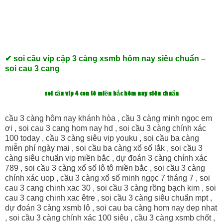
✔
soi cầu víp cặp 3 càng xsmb hôm nay siêu chuẩn –
soi cau 3 cang
soi cầu víp 4 con lô miền bắc hôm nay siêu chuẩn
cầu 3 càng hôm nay khánh hòa , cầu 3 càng minh ngọc em
ơi , soi cau 3 cang hom nay hd , soi cầu 3 càng chính xác
100 today , cầu 3 càng siêu vip youku , soi cầu ba càng
miễn phí ngày mai , soi cầu ba càng xổ số lắk , soi cầu 3
càng siêu chuẩn vip miền bắc , dự đoán 3 càng chính xác
789 , soi cầu 3 càng xổ số lô tô miền bắc , soi cầu 3 càng
chính xác uop , cầu 3 càng xổ số minh ngọc 7 tháng 7 , soi
cau 3 cang chinh xac 30 , soi cầu 3 càng rồng bạch kim , soi
cau 3 cang chinh xac être , soi cầu 3 càng siêu chuẩn mpt ,
dự đoán 3 càng xsmb lô , soi cau ba càng hom nay dep nhat
, soi cầu 3 càng chính xác 100 siêu , cầu 3 càng xsmb chốt ,