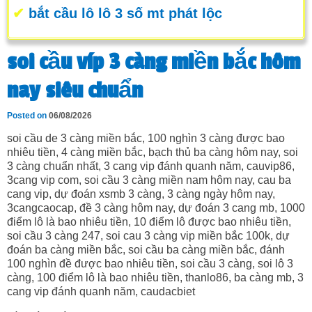
✔
bắt cầu lô lô 3 số mt phát lộc
soi cầu víp 3 càng miền bắc hôm
nay siêu chuẩn
Posted on
06/08/2026
soi cầu de 3 càng miền bắc, 100 nghìn 3 càng được bao
nhiêu tiền, 4 càng miền bắc, bạch thủ ba càng hôm nay, soi
3 càng chuẩn nhất, 3 cang vip đánh quanh năm, cauvip86,
3cang vip com, soi cầu 3 càng miền nam hôm nay, cau ba
cang vip, dự đoán xsmb 3 càng, 3 càng ngày hôm nay,
3cangcaocap, đề 3 càng hôm nay, dự đoán 3 cang mb, 1000
điểm lô là bao nhiêu tiền, 10 điểm lô được bao nhiêu tiền,
soi cầu 3 càng 247, soi cau 3 càng vip miền bắc 100k, dự
đoán ba càng miền bắc, soi cầu ba càng miền bắc, đánh
100 nghìn đề được bao nhiêu tiền, soi cầu 3 càng, soi lô 3
càng, 100 điểm lô là bao nhiêu tiền, thanlo86, ba càng mb, 3
cang vip đánh quanh năm, caudacbiet