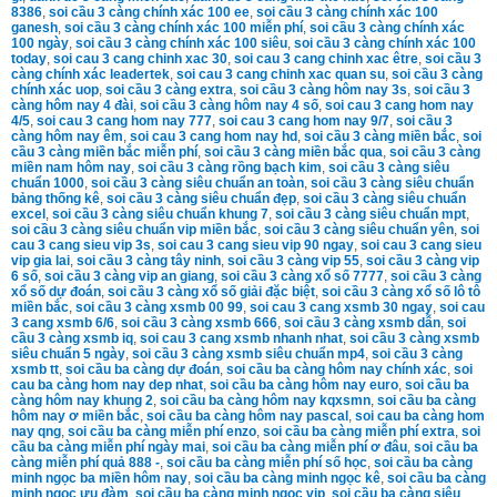
8386
,
soi cầu 3 càng chính xác 100 ee
,
soi cầu 3 càng chính xác 100
ganesh
,
soi cầu 3 càng chính xác 100 miễn phí
,
soi cầu 3 càng chính xác
100 ngày
,
soi cầu 3 càng chính xác 100 siêu
,
soi cầu 3 càng chính xác 100
today
,
soi cau 3 cang chinh xac 30
,
soi cau 3 cang chinh xac être
,
soi cầu 3
càng chính xác leadertek
,
soi cau 3 cang chinh xac quan su
,
soi cầu 3 càng
chính xác uop
,
soi cầu 3 càng extra
,
soi cầu 3 càng hôm nay 3s
,
soi cầu 3
càng hôm nay 4 đài
,
soi cầu 3 càng hôm nay 4 số
,
soi cau 3 cang hom nay
4/5
,
soi cau 3 cang hom nay 777
,
soi cau 3 cang hom nay 9/7
,
soi cầu 3
càng hôm nay êm
,
soi cau 3 cang hom nay hd
,
soi cầu 3 càng miền bắc
,
soi
cầu 3 càng miền bắc miễn phí
,
soi cầu 3 càng miền bắc qua
,
soi cầu 3 càng
miền nam hôm nay
,
soi cầu 3 càng rồng bạch kim
,
soi cầu 3 càng siêu
chuẩn 1000
,
soi cầu 3 càng siêu chuẩn an toàn
,
soi cầu 3 càng siêu chuẩn
bảng thống kê
,
soi cầu 3 càng siêu chuẩn đẹp
,
soi cầu 3 càng siêu chuẩn
excel
,
soi cầu 3 càng siêu chuẩn khung 7
,
soi cầu 3 càng siêu chuẩn mpt
,
soi cầu 3 càng siêu chuẩn vip miền bắc
,
soi cầu 3 càng siêu chuẩn yên
,
soi
cau 3 cang sieu vip 3s
,
soi cau 3 cang sieu vip 90 ngay
,
soi cau 3 cang sieu
vip gia lai
,
soi cầu 3 càng tây ninh
,
soi cầu 3 càng vip 55
,
soi cầu 3 càng vip
6 số
,
soi cầu 3 càng vip an giang
,
soi cầu 3 càng xổ số 7777
,
soi cầu 3 càng
xổ số dự đoán
,
soi cầu 3 càng xổ số giải đặc biệt
,
soi cầu 3 càng xổ số lô tô
miền bắc
,
soi cầu 3 càng xsmb 00 99
,
soi cau 3 cang xsmb 30 ngay
,
soi cau
3 cang xsmb 6/6
,
soi cầu 3 càng xsmb 666
,
soi cầu 3 càng xsmb dẫn
,
soi
cầu 3 càng xsmb iq
,
soi cau 3 cang xsmb nhanh nhat
,
soi cầu 3 càng xsmb
siêu chuẩn 5 ngày
,
soi cầu 3 càng xsmb siêu chuẩn mp4
,
soi cầu 3 càng
xsmb tt
,
soi cầu ba càng dự đoán
,
soi cầu ba càng hôm nay chính xác
,
soi
cau ba càng hom nay dep nhat
,
soi cầu ba càng hôm nay euro
,
soi cầu ba
càng hôm nay khung 2
,
soi cầu ba càng hôm nay kqxsmn
,
soi cầu ba càng
hôm nay ơ miền bắc
,
soi cầu ba càng hôm nay pascal
,
soi cau ba càng hom
nay qng
,
soi cầu ba càng miễn phí enzo
,
soi cầu ba càng miễn phí extra
,
soi
cầu ba càng miễn phí ngày mai
,
soi cầu ba càng miễn phí ơ đâu
,
soi cầu ba
càng miễn phí quả 888 -
,
soi cầu ba càng miễn phí số học
,
soi cầu ba càng
minh ngọc ba miền hôm nay
,
soi cầu ba càng minh ngọc kê
,
soi cầu ba càng
minh ngọc ưu đàm
,
soi cầu ba càng minh ngọc vip
,
soi cầu ba càng siêu