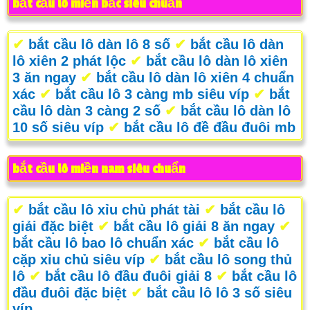
bắt cầu lô miền bắc siêu chuẩn
✔
bắt cầu lô dàn lô 8 số
✔
bắt cầu lô dàn
lô xiên 2 phát lộc
✔
bắt cầu lô dàn lô xiên
3 ăn ngay
✔
bắt cầu lô dàn lô xiên 4 chuẩn
xác
✔
bắt cầu lô 3 càng mb siêu víp
✔
bắt
cầu lô dàn 3 càng 2 số
✔
bắt cầu lô dàn lô
10 số siêu víp
✔
bắt cầu lô đề đầu đuôi mb
bắt cầu lô miền nam siêu chuẩn
✔
bắt cầu lô xỉu chủ phát tài
✔
bắt cầu lô
giải đặc biệt
✔
bắt cầu lô giải 8 ăn ngay
✔
bắt cầu lô bao lô chuẩn xác
✔
bắt cầu lô
cặp xỉu chủ siêu víp
✔
bắt cầu lô song thủ
lô
✔
bắt cầu lô đầu đuôi giải 8
✔
bắt cầu lô
đầu đuôi đặc biệt
✔
bắt cầu lô lô 3 số siêu
víp