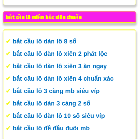
bắt cầu lô miền bắc siêu chuẩn
✔
bắt cầu lô dàn lô 8 số
✔
bắt cầu lô dàn lô xiên 2 phát lộc
✔
bắt cầu lô dàn lô xiên 3 ăn ngay
✔
bắt cầu lô dàn lô xiên 4 chuẩn xác
✔
bắt cầu lô 3 càng mb siêu víp
✔
bắt cầu lô dàn 3 càng 2 số
✔
bắt cầu lô dàn lô 10 số siêu víp
✔
bắt cầu lô đề đầu đuôi mb