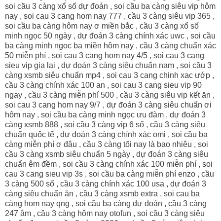
soi cầu 3 càng xổ số dự đoán , soi cầu ba càng siêu vip hôm
nay , soi cau 3 cang hom nay 777 , cầu 3 càng siêu vip 365 ,
soi cầu ba càng hôm nay ơ miền bắc , cầu 3 càng xổ số
minh ngọc 50 ngày , dự đoán 3 càng chính xác uwc , soi cầu
ba càng minh ngọc ba miền hôm nay , cầu 3 càng chuẩn xác
50 miễn phí , soi cau 3 cang hom nay 4/5 , soi cau 3 cang
sieu vip gia lai , dự đoán 3 càng siêu chuẩn nam , soi cầu 3
càng xsmb siêu chuẩn mp4 , soi cau 3 cang chinh xac ướp ,
cầu 3 càng chính xác 100 an , soi cau 3 cang sieu vip 90
ngay , cầu 3 càng miễn phí 500 , cầu 3 càng siêu vip kết ăn ,
soi cau 3 cang hom nay 9/7 , dự đoán 3 càng siêu chuẩn ơi
hôm nay , soi cầu ba càng minh ngọc ưu đàm , dự đoán 3
càng xsmb 888 , soi cầu 3 càng vip 6 số , cầu 3 càng siêu
chuẩn quốc tế , dự đoán 3 càng chính xác omi , soi cầu ba
càng miễn phí ơ đâu , cầu 3 càng tối nay là bao nhiêu , soi
cầu 3 càng xsmb siêu chuẩn 5 ngày , dự đoán 3 càng siêu
chuẩn êm đềm , soi cầu 3 càng chính xác 100 miễn phí , soi
cau 3 cang sieu vip 3s , soi cầu ba càng miễn phí enzo , cầu
3 càng 500 số , cầu 3 càng chính xác 100 usa , dự đoán 3
càng siêu chuẩn ăn , cầu 3 càng xsmb extra , soi cau ba
càng hom nay qng , soi cầu ba càng dự đoán , cầu 3 càng
247 âm , cầu 3 càng hôm nay otofun , soi cầu 3 càng siêu