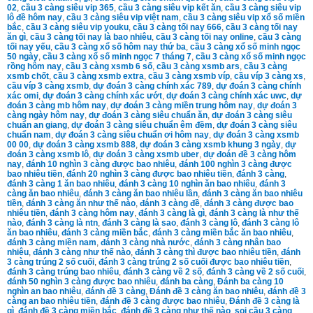
02
,
cầu 3 càng siêu vip 365
,
cầu 3 càng siêu vip kết ăn
,
cầu 3 càng siêu vip
lô đề hôm nay
,
cầu 3 càng siêu vip việt nam
,
cầu 3 càng siêu vip xổ số miền
bắc
,
cầu 3 càng siêu vip youku
,
cầu 3 càng tối nay 666
,
cầu 3 càng tối nay
ăn gì
,
cầu 3 càng tối nay là bao nhiêu
,
cầu 3 càng tối nay online
,
cầu 3 càng
tối nay yếu
,
cầu 3 càng xổ số hôm nay thứ ba
,
cầu 3 càng xổ số minh ngọc
50 ngày
,
cầu 3 càng xổ số minh ngọc 7 tháng 7
,
cầu 3 càng xổ số minh ngọc
rồng hôm nay
,
cầu 3 càng xsmb 6 số
,
cầu 3 càng xsmb ars
,
cầu 3 càng
xsmb chốt
,
cầu 3 càng xsmb extra
,
cầu 3 càng xsmb víp
,
cầu víp 3 càng xs
,
cầu víp 3 càng xsmb
,
dự đoán 3 càng chính xác 789
,
dự đoán 3 càng chính
xác omi
,
dự đoán 3 càng chính xác ướt
,
dự đoán 3 càng chính xác uwc
,
dự
đoán 3 càng mb hôm nay
,
dự đoán 3 càng miền trung hôm nay
,
dự đoán 3
càng ngày hôm nay
,
dự đoán 3 càng siêu chuẩn ăn
,
dự đoán 3 càng siêu
chuẩn an giang
,
dự đoán 3 càng siêu chuẩn êm đềm
,
dự đoán 3 càng siêu
chuẩn nam
,
dự đoán 3 càng siêu chuẩn ơi hôm nay
,
dự đoán 3 càng xsmb
00 00
,
dự đoán 3 càng xsmb 888
,
dự đoán 3 càng xsmb khung 3 ngày
,
dự
đoán 3 càng xsmb lô
,
dự đoán 3 càng xsmb uber
,
dự đoán đề 3 càng hôm
nay
,
đánh 10 nghìn 3 càng được bao nhiêu
,
đánh 100 nghìn 3 càng được
bao nhiêu tiền
,
đánh 20 nghìn 3 càng được bao nhiêu tiền
,
đánh 3 càng
,
đánh 3 càng 1 ăn bao nhiêu
,
đánh 3 càng 10 nghìn ăn bao nhiêu
,
đánh 3
càng ăn bao nhiêu
,
đánh 3 càng ăn bao nhiêu lần
,
đánh 3 càng ăn bao nhiêu
tiền
,
đánh 3 càng ăn như thế nào
,
đánh 3 càng đề
,
đánh 3 càng được bao
nhiêu tiền
,
đánh 3 càng hôm nay
,
đánh 3 càng là gì
,
đánh 3 càng là như thế
nào
,
đánh 3 càng là ntn
,
đánh 3 càng là sao
,
đánh 3 càng lô
,
đánh 3 càng lô
ăn bao nhiêu
,
đánh 3 càng miền bắc
,
đánh 3 càng miền bắc ăn bao nhiêu
,
đánh 3 càng miền nam
,
đánh 3 càng nhà nước
,
đánh 3 càng nhân bao
nhiêu
,
đánh 3 càng như thế nào
,
đánh 3 càng thì được bao nhiêu tiền
,
đánh
3 càng trúng 2 số cuối
,
đánh 3 càng trúng 2 số cuối được bao nhiêu tiền
,
đánh 3 càng trúng bao nhiêu
,
đánh 3 càng về 2 số
,
đánh 3 càng về 2 số cuối
,
đánh 50 nghìn 3 càng được bao nhiêu
,
đánh ba càng
,
Đánh ba càng 10
nghìn an bao nhiêu
,
đánh đề 3 càng
,
Đánh đề 3 càng ăn bao nhiêu
,
đánh đề 3
càng an bao nhiêu tiền
,
đánh đề 3 càng được bao nhiêu
,
Đánh đề 3 càng là
gì
,
đánh đề 3 càng miền bắc
,
đánh đề 3 càng như thế nào
,
soi cầu 3 càng