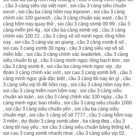
, cầu 3 càng siêu vip việt nam , soi cầu 3 càng siêu chuẩn
excel , soi cầu ba càng hôm nay kqxsmn , soi cầu 3 càng
chính xác 100 ganesh , cầu 3 càng chuẩn xác east , cầu 3
càng hôm nay quay thử , soi cầu 3 càng xsmb 00 99 , cầu 3
càng miễn phí 4g , soi cầu ba càng xsmb vip , cầu 3 càng
chính xác 100 22 , cầu 3 càng xổ số minh ngọc rồng hôm
nay , soi cầu 3 càng vip an giang , cầu 3 càng xsmb 6 số ,
soi cau 3 cang xsmb 30 ngay , cầu 3 càng siêu vip xổ số
miền bắc , soi cầu 3 càng chính xác leadertek , cầu 3 càng
siêu chuẩn bị gì , cầu 3 càng minh ngọc rồng bạch kim , soi
cầu 3 càng xsmb tt , soi cầu ba càng minh ngọc vip , dự
đoán 3 càng chính xác ướt , soi cau 3 cang xsmb 6/6 , cầu 3
càng minh ngọc giải đặc biệt , cầu 3 càng tối nay ăn gì , cầu
3 càng siêu vip lô đề hôm nay , soi cầu 3 càng hôm nay êm ,
soi cầu 3 càng miền nam hôm nay , soi cầu 3 càng siêu
chuẩn an toàn , soi cầu 3 càng chính xác 100 ngày , cầu 3
càng minh ngọc bao nhiêu , soi cầu 3 càng siêu chuẩn 1000
, soi cầu 3 càng siêu chuẩn yên , soi cầu ba càng siêu
chuẩn mpt , soi cầu 3 càng xổ số 7777 , cầu 3 càng hôm nay
3 miền , dự đoán 3 càng xsmb uber , ba càng đẹp , cầu 3
càng tối nay yếu , soi cầu 3 càng siêu chuẩn bảng thống kê ,
soi cau 3 cang xsmb nhanh nhat , cầu 3 càng siêu vip 02 ,