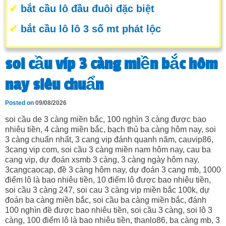
✔
bắt cầu lô đầu đuôi đặc biệt
✔
bắt cầu lô lô 3 số mt phát lộc
soi cầu víp 3 càng miền bắc hôm
nay siêu chuẩn
Posted on
09/08/2026
soi cầu de 3 càng miền bắc, 100 nghìn 3 càng được bao
nhiêu tiền, 4 càng miền bắc, bạch thủ ba càng hôm nay, soi
3 càng chuẩn nhất, 3 cang vip đánh quanh năm, cauvip86,
3cang vip com, soi cầu 3 càng miền nam hôm nay, cau ba
cang vip, dự đoán xsmb 3 càng, 3 càng ngày hôm nay,
3cangcaocap, đề 3 càng hôm nay, dự đoán 3 cang mb, 1000
điểm lô là bao nhiêu tiền, 10 điểm lô được bao nhiêu tiền,
soi cầu 3 càng 247, soi cau 3 càng vip miền bắc 100k, dự
đoán ba càng miền bắc, soi cầu ba càng miền bắc, đánh
100 nghìn đề được bao nhiêu tiền, soi cầu 3 càng, soi lô 3
càng, 100 điểm lô là bao nhiêu tiền, thanlo86, ba càng mb, 3