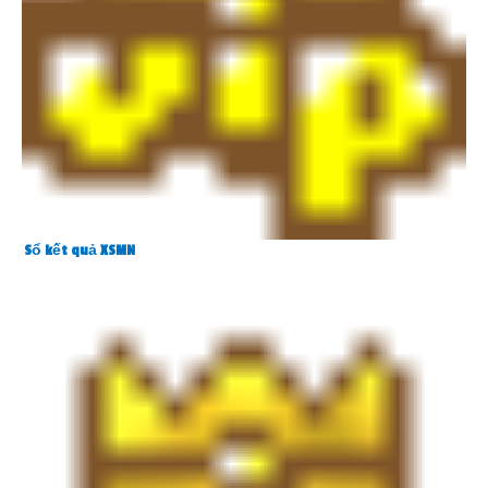
Sổ kết quả XSMN