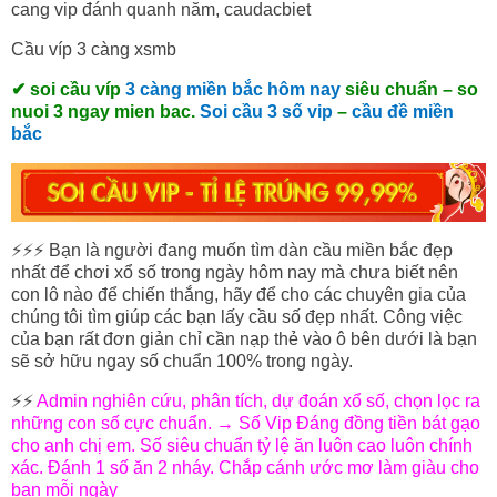
cang vip đánh quanh năm, caudacbiet
Cầu víp 3 càng xsmb
✔ soi cầu víp
3 càng miền bắc hôm nay
siêu chuẩn – so
nuoi 3 ngay mien bac.
Soi cầu 3 số vip
–
cầu đề miền
bắc
⚡️⚡️⚡️ Bạn là người đang muốn tìm dàn cầu miền bắc đẹp
nhất để chơi xổ số trong ngày hôm nay mà chưa biết nên
con lô nào để chiến thắng, hãy để cho các chuyên gia của
chúng tôi tìm giúp các bạn lấy cầu số đẹp nhất. Công việc
của bạn rất đơn giản chỉ cần nạp thẻ vào ô bên dưới là bạn
sẽ sở hữu ngay số chuẩn 100% trong ngày.
⚡️⚡️
Admin nghiên cứu, phân tích, dự đoán xổ số, chọn lọc ra
những con số cực chuẩn. → Số Vip Đáng đồng tiền bát gạo
cho anh chị em. Số siêu chuẩn tỷ lệ ăn luôn cao luôn chính
xác. Đánh 1 số ăn 2 nháy. Chắp cánh ước mơ làm giàu cho
bạn mỗi ngày