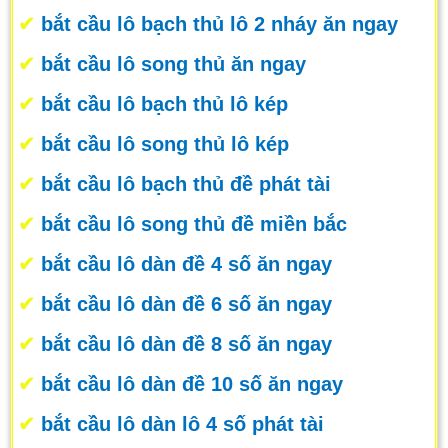
✔
bắt cầu lô bạch thủ lô 2 nháy ăn ngay
✔
bắt cầu lô song thủ ăn ngay
✔
bắt cầu lô bạch thủ lô kép
✔
bắt cầu lô song thủ lô kép
✔
bắt cầu lô bạch thủ đề phát tài
✔
bắt cầu lô song thủ đề miền bắc
✔
bắt cầu lô dàn đề 4 số ăn ngay
✔
bắt cầu lô dàn đề 6 số ăn ngay
✔
bắt cầu lô dàn đề 8 số ăn ngay
✔
bắt cầu lô dàn đề 10 số ăn ngay
✔
bắt cầu lô dàn lô 4 số phát tài