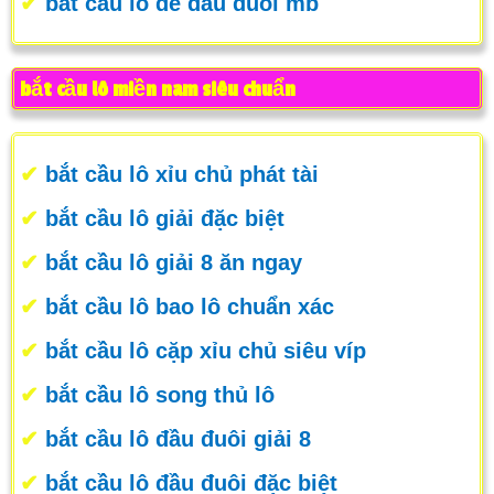
✔
bắt cầu lô đề đầu đuôi mb
bắt cầu lô miền nam siêu chuẩn
✔
bắt cầu lô xỉu chủ phát tài
✔
bắt cầu lô giải đặc biệt
✔
bắt cầu lô giải 8 ăn ngay
✔
bắt cầu lô bao lô chuẩn xác
✔
bắt cầu lô cặp xỉu chủ siêu víp
✔
bắt cầu lô song thủ lô
✔
bắt cầu lô đầu đuôi giải 8
✔
bắt cầu lô đầu đuôi đặc biệt