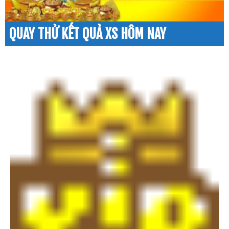
QUAY THỬ KẾT QUẢ XS HÔM NAY