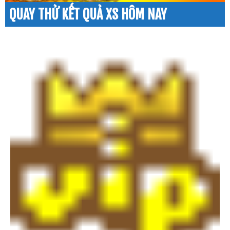
QUAY THỬ KẾT QUẢ XS HÔM NAY