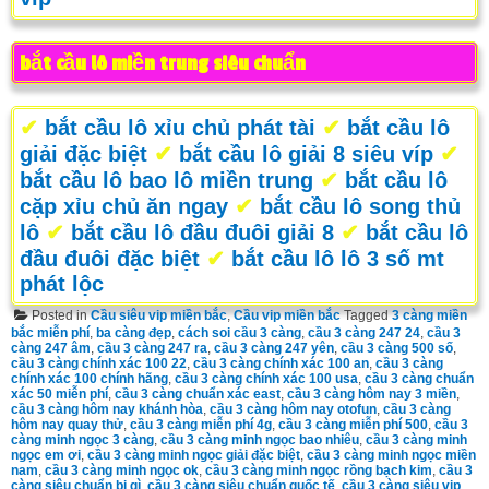
bắt cầu lô miền trung siêu chuẩn
✔
bắt cầu lô xỉu chủ phát tài
✔
bắt cầu lô
giải đặc biệt
✔
bắt cầu lô giải 8 siêu víp
✔
bắt cầu lô bao lô miền trung
✔
bắt cầu lô
cặp xỉu chủ ăn ngay
✔
bắt cầu lô song thủ
lô
✔
bắt cầu lô đầu đuôi giải 8
✔
bắt cầu lô
đầu đuôi đặc biệt
✔
bắt cầu lô lô 3 số mt
phát lộc
Posted in
Cầu siêu vip miền bắc
,
Cầu vip miền bắc
Tagged
3 càng miền
bắc miễn phí
,
ba càng đẹp
,
cách soi cầu 3 càng
,
cầu 3 càng 247 24
,
cầu 3
càng 247 âm
,
cầu 3 càng 247 ra
,
cầu 3 càng 247 yên
,
cầu 3 càng 500 số
,
cầu 3 càng chính xác 100 22
,
cầu 3 càng chính xác 100 an
,
cầu 3 càng
chính xác 100 chính hãng
,
cầu 3 càng chính xác 100 usa
,
cầu 3 càng chuẩn
xác 50 miễn phí
,
cầu 3 càng chuẩn xác east
,
cầu 3 càng hôm nay 3 miền
,
cầu 3 càng hôm nay khánh hòa
,
cầu 3 càng hôm nay otofun
,
cầu 3 càng
hôm nay quay thử
,
cầu 3 càng miễn phí 4g
,
cầu 3 càng miễn phí 500
,
cầu 3
càng minh ngọc 3 càng
,
cầu 3 càng minh ngọc bao nhiêu
,
cầu 3 càng minh
ngọc em ơi
,
cầu 3 càng minh ngọc giải đặc biệt
,
cầu 3 càng minh ngọc miền
nam
,
cầu 3 càng minh ngọc ok
,
cầu 3 càng minh ngọc rồng bạch kim
,
cầu 3
càng siêu chuẩn bị gì
,
cầu 3 càng siêu chuẩn quốc tế
,
cầu 3 càng siêu vip