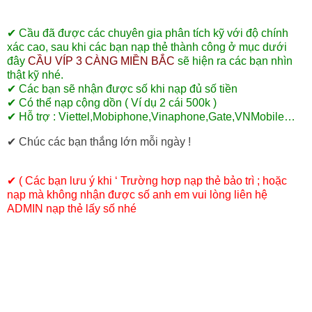
✔ Cầu đã được các chuyên gia phân tích kỹ với độ chính
xác cao, sau khi các bạn nạp thẻ thành công ở mục dưới
đây
CẦU VÍP 3 CÀNG MIỀN BẮC
sẽ hiện ra các bạn nhìn
thật kỹ nhé.
✔ Các bạn sẽ nhận được số khi nạp đủ số tiền
✔ Có thể nạp cộng dồn ( Ví dụ 2 cái 500k )
✔ Hỗ trợ : Viettel,Mobiphone,Vinaphone,Gate,VNMobile…
✔ Chúc các bạn thắng lớn mỗi ngày !
✔ ( Các bạn lưu ý khi ‘ Trường hơp nạp thẻ bảo trì ; hoặc
nạp mà không nhận được số anh em vui lòng liên hệ
ADMIN nạp thẻ lấy số nhé