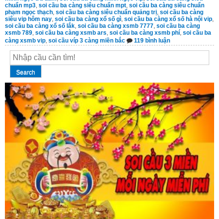
chuẩn mp3
,
soi cầu ba càng siêu chuẩn mpt
,
soi cầu ba càng siêu chuẩn
phạm ngọc thạch
,
soi cầu ba càng siêu chuẩn quảng trị
,
soi cầu ba càng
siêu vip hôm nay
,
soi cầu ba càng xổ số gì
,
soi cầu ba càng xổ số hà nội vip
,
soi cầu ba càng xổ số lắk
,
soi cầu ba càng xsmb 7777
,
soi cầu ba càng
xsmb 789
,
soi cầu ba càng xsmb ars
,
soi cầu ba càng xsmb phí
,
soi cầu ba
ở
càng xsmb vip
,
soi cầu víp 3 càng miền bắc
119 bình luận
soi
cầu
víp
3
Search
càng
miền
bắc
hôm
nay
siêu
chuẩn