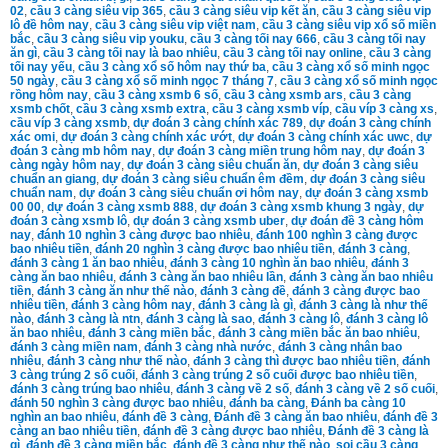
02
,
cầu 3 càng siêu vip 365
,
cầu 3 càng siêu vip kết ăn
,
cầu 3 càng siêu vip
lô đề hôm nay
,
cầu 3 càng siêu vip việt nam
,
cầu 3 càng siêu vip xổ số miền
bắc
,
cầu 3 càng siêu vip youku
,
cầu 3 càng tối nay 666
,
cầu 3 càng tối nay
ăn gì
,
cầu 3 càng tối nay là bao nhiêu
,
cầu 3 càng tối nay online
,
cầu 3 càng
tối nay yếu
,
cầu 3 càng xổ số hôm nay thứ ba
,
cầu 3 càng xổ số minh ngọc
50 ngày
,
cầu 3 càng xổ số minh ngọc 7 tháng 7
,
cầu 3 càng xổ số minh ngọc
rồng hôm nay
,
cầu 3 càng xsmb 6 số
,
cầu 3 càng xsmb ars
,
cầu 3 càng
xsmb chốt
,
cầu 3 càng xsmb extra
,
cầu 3 càng xsmb víp
,
cầu víp 3 càng xs
,
cầu víp 3 càng xsmb
,
dự đoán 3 càng chính xác 789
,
dự đoán 3 càng chính
xác omi
,
dự đoán 3 càng chính xác ướt
,
dự đoán 3 càng chính xác uwc
,
dự
đoán 3 càng mb hôm nay
,
dự đoán 3 càng miền trung hôm nay
,
dự đoán 3
càng ngày hôm nay
,
dự đoán 3 càng siêu chuẩn ăn
,
dự đoán 3 càng siêu
chuẩn an giang
,
dự đoán 3 càng siêu chuẩn êm đềm
,
dự đoán 3 càng siêu
chuẩn nam
,
dự đoán 3 càng siêu chuẩn ơi hôm nay
,
dự đoán 3 càng xsmb
00 00
,
dự đoán 3 càng xsmb 888
,
dự đoán 3 càng xsmb khung 3 ngày
,
dự
đoán 3 càng xsmb lô
,
dự đoán 3 càng xsmb uber
,
dự đoán đề 3 càng hôm
nay
,
đánh 10 nghìn 3 càng được bao nhiêu
,
đánh 100 nghìn 3 càng được
bao nhiêu tiền
,
đánh 20 nghìn 3 càng được bao nhiêu tiền
,
đánh 3 càng
,
đánh 3 càng 1 ăn bao nhiêu
,
đánh 3 càng 10 nghìn ăn bao nhiêu
,
đánh 3
càng ăn bao nhiêu
,
đánh 3 càng ăn bao nhiêu lần
,
đánh 3 càng ăn bao nhiêu
tiền
,
đánh 3 càng ăn như thế nào
,
đánh 3 càng đề
,
đánh 3 càng được bao
nhiêu tiền
,
đánh 3 càng hôm nay
,
đánh 3 càng là gì
,
đánh 3 càng là như thế
nào
,
đánh 3 càng là ntn
,
đánh 3 càng là sao
,
đánh 3 càng lô
,
đánh 3 càng lô
ăn bao nhiêu
,
đánh 3 càng miền bắc
,
đánh 3 càng miền bắc ăn bao nhiêu
,
đánh 3 càng miền nam
,
đánh 3 càng nhà nước
,
đánh 3 càng nhân bao
nhiêu
,
đánh 3 càng như thế nào
,
đánh 3 càng thì được bao nhiêu tiền
,
đánh
3 càng trúng 2 số cuối
,
đánh 3 càng trúng 2 số cuối được bao nhiêu tiền
,
đánh 3 càng trúng bao nhiêu
,
đánh 3 càng về 2 số
,
đánh 3 càng về 2 số cuối
,
đánh 50 nghìn 3 càng được bao nhiêu
,
đánh ba càng
,
Đánh ba càng 10
nghìn an bao nhiêu
,
đánh đề 3 càng
,
Đánh đề 3 càng ăn bao nhiêu
,
đánh đề 3
càng an bao nhiêu tiền
,
đánh đề 3 càng được bao nhiêu
,
Đánh đề 3 càng là
gì
,
đánh đề 3 càng miền bắc
,
đánh đề 3 càng như thế nào
,
soi cầu 3 càng