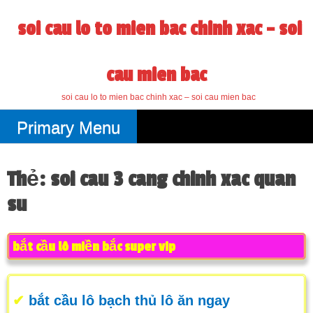
Skip
to
soi cau lo to mien bac chinh xac – soi
content
cau mien bac
soi cau lo to mien bac chinh xac – soi cau mien bac
Primary Menu
Thẻ:
soi cau 3 cang chinh xac quan
su
bắt cầu lô miền bắc super vip
✔
bắt cầu lô bạch thủ lô ăn ngay