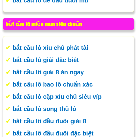
✔
bắt cầu lô đề đầu đuôi mb
bắt cầu lô miền nam siêu chuẩn
✔
bắt cầu lô xỉu chủ phát tài
✔
bắt cầu lô giải đặc biệt
✔
bắt cầu lô giải 8 ăn ngay
✔
bắt cầu lô bao lô chuẩn xác
✔
bắt cầu lô cặp xỉu chủ siêu víp
✔
bắt cầu lô song thủ lô
✔
bắt cầu lô đầu đuôi giải 8
✔
bắt cầu lô đầu đuôi đặc biệt