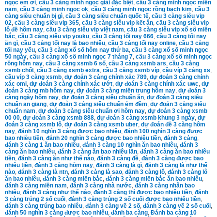
ngọc em ơi
,
cầu 3 càng minh ngọc giải đặc biệt
,
cầu 3 càng minh ngọc miền
nam
,
cầu 3 càng minh ngọc ok
,
cầu 3 càng minh ngọc rồng bạch kim
,
cầu 3
càng siêu chuẩn bị gì
,
cầu 3 càng siêu chuẩn quốc tế
,
cầu 3 càng siêu vip
02
,
cầu 3 càng siêu vip 365
,
cầu 3 càng siêu vip kết ăn
,
cầu 3 càng siêu vip
lô đề hôm nay
,
cầu 3 càng siêu vip việt nam
,
cầu 3 càng siêu vip xổ số miền
bắc
,
cầu 3 càng siêu vip youku
,
cầu 3 càng tối nay 666
,
cầu 3 càng tối nay
ăn gì
,
cầu 3 càng tối nay là bao nhiêu
,
cầu 3 càng tối nay online
,
cầu 3 càng
tối nay yếu
,
cầu 3 càng xổ số hôm nay thứ ba
,
cầu 3 càng xổ số minh ngọc
50 ngày
,
cầu 3 càng xổ số minh ngọc 7 tháng 7
,
cầu 3 càng xổ số minh ngọc
rồng hôm nay
,
cầu 3 càng xsmb 6 số
,
cầu 3 càng xsmb ars
,
cầu 3 càng
xsmb chốt
,
cầu 3 càng xsmb extra
,
cầu 3 càng xsmb víp
,
cầu víp 3 càng xs
,
cầu víp 3 càng xsmb
,
dự đoán 3 càng chính xác 789
,
dự đoán 3 càng chính
xác omi
,
dự đoán 3 càng chính xác ướt
,
dự đoán 3 càng chính xác uwc
,
dự
đoán 3 càng mb hôm nay
,
dự đoán 3 càng miền trung hôm nay
,
dự đoán 3
càng ngày hôm nay
,
dự đoán 3 càng siêu chuẩn ăn
,
dự đoán 3 càng siêu
chuẩn an giang
,
dự đoán 3 càng siêu chuẩn êm đềm
,
dự đoán 3 càng siêu
chuẩn nam
,
dự đoán 3 càng siêu chuẩn ơi hôm nay
,
dự đoán 3 càng xsmb
00 00
,
dự đoán 3 càng xsmb 888
,
dự đoán 3 càng xsmb khung 3 ngày
,
dự
đoán 3 càng xsmb lô
,
dự đoán 3 càng xsmb uber
,
dự đoán đề 3 càng hôm
nay
,
đánh 10 nghìn 3 càng được bao nhiêu
,
đánh 100 nghìn 3 càng được
bao nhiêu tiền
,
đánh 20 nghìn 3 càng được bao nhiêu tiền
,
đánh 3 càng
,
đánh 3 càng 1 ăn bao nhiêu
,
đánh 3 càng 10 nghìn ăn bao nhiêu
,
đánh 3
càng ăn bao nhiêu
,
đánh 3 càng ăn bao nhiêu lần
,
đánh 3 càng ăn bao nhiêu
tiền
,
đánh 3 càng ăn như thế nào
,
đánh 3 càng đề
,
đánh 3 càng được bao
nhiêu tiền
,
đánh 3 càng hôm nay
,
đánh 3 càng là gì
,
đánh 3 càng là như thế
nào
,
đánh 3 càng là ntn
,
đánh 3 càng là sao
,
đánh 3 càng lô
,
đánh 3 càng lô
ăn bao nhiêu
,
đánh 3 càng miền bắc
,
đánh 3 càng miền bắc ăn bao nhiêu
,
đánh 3 càng miền nam
,
đánh 3 càng nhà nước
,
đánh 3 càng nhân bao
nhiêu
,
đánh 3 càng như thế nào
,
đánh 3 càng thì được bao nhiêu tiền
,
đánh
3 càng trúng 2 số cuối
,
đánh 3 càng trúng 2 số cuối được bao nhiêu tiền
,
đánh 3 càng trúng bao nhiêu
,
đánh 3 càng về 2 số
,
đánh 3 càng về 2 số cuối
,
đánh 50 nghìn 3 càng được bao nhiêu
,
đánh ba càng
,
Đánh ba càng 10