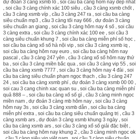
dự đoán 3 càng xsmb lô , soi cau ba càng hom nay dep nhat
, soi cầu 3 càng chính xác 100 siêu , cầu 3 càng xsmb chốt ,
cầu 3 càng xsmb víp , cầu 3 càng 247 ra , soi cầu ba càng
siêu chuẩn mp3 , cầu 3 càng tối nay 666 , dự đoán 3 càng
siêu chuẩn an giang , soi cầu 3 càng hôm nay 4 số , soi cầu
3 càng extra , soi cầu 3 càng chính xác 100 ee , soi cầu 3
càng siêu chuẩn khung 7 , soi cầu ba càng miễn phí số học ,
soi cầu ba càng xổ số hà nội vip , soi cầu 3 càng xsmb iq ,
soi cầu ba càng hôm nay euro , soi cầu ba càng hôm nay
pascal , cầu 3 càng 247 yên , cầu 3 càng xổ số hôm nay thứ
ba , soi cầu 3 càng miền bắc qua , soi cầu 3 càng vip 55 , soi
cầu ba càng xsmb 7777 , soi cầu 3 càng hôm nay 4 đài , soi
cầu ba càng siêu chuẩn phạm ngọc thạch , cầu 3 càng 247
24 , soi cầu ba càng xsmb phí , dự đoán 3 càng xsmb 00 00 ,
soi cau 3 cang chinh xac quan su , soi cầu ba càng miễn phí
quả 888 – , soi cầu ba càng xổ số gì , cầu 3 càng minh ngọc
miền nam , dự đoán 3 càng mb hôm nay , soi cầu 3 càng
hôm nay 3s , soi cầu 3 càng xsmb dẫn , soi cầu ba càng
miễn phí extra , soi cầu ba càng siêu chuẩn quảng trị , cầu 3
càng xsmb ars , dự đoán 3 càng xsmb khung 3 ngày , soi
cầu ba càng xsmb ars , soi cầu 3 càng xổ số giải đặc biệt ,
soi cầu ba càng hôm nay khung 2 , cầu 3 càng minh ngọc ok
, cầu 3 càng siêu vip việt nam , soi cầu 3 càng siêu chuẩn