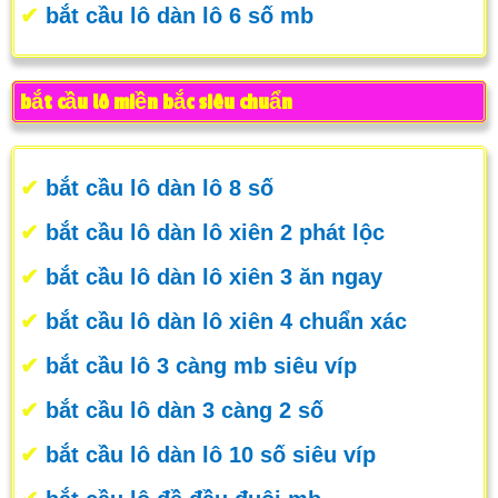
✔
bắt cầu lô dàn lô 6 số mb
bắt cầu lô miền bắc siêu chuẩn
✔
bắt cầu lô dàn lô 8 số
✔
bắt cầu lô dàn lô xiên 2 phát lộc
✔
bắt cầu lô dàn lô xiên 3 ăn ngay
✔
bắt cầu lô dàn lô xiên 4 chuẩn xác
✔
bắt cầu lô 3 càng mb siêu víp
✔
bắt cầu lô dàn 3 càng 2 số
✔
bắt cầu lô dàn lô 10 số siêu víp