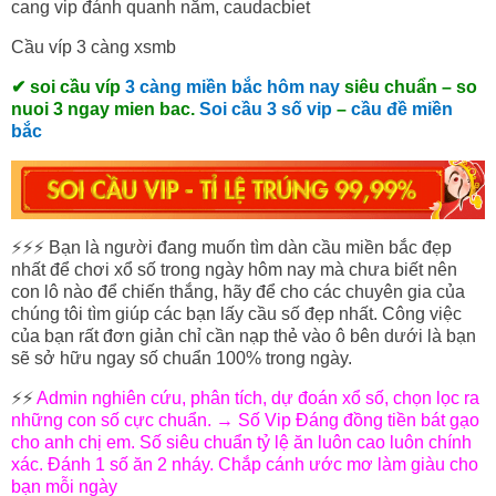
cang vip đánh quanh năm, caudacbiet
Cầu víp 3 càng xsmb
✔ soi cầu víp
3 càng miền bắc hôm nay
siêu chuẩn – so
nuoi 3 ngay mien bac.
Soi cầu 3 số vip
–
cầu đề miền
bắc
⚡️⚡️⚡️ Bạn là người đang muốn tìm dàn cầu miền bắc đẹp
nhất để chơi xổ số trong ngày hôm nay mà chưa biết nên
con lô nào để chiến thắng, hãy để cho các chuyên gia của
chúng tôi tìm giúp các bạn lấy cầu số đẹp nhất. Công việc
của bạn rất đơn giản chỉ cần nạp thẻ vào ô bên dưới là bạn
sẽ sở hữu ngay số chuẩn 100% trong ngày.
⚡️⚡️
Admin nghiên cứu, phân tích, dự đoán xổ số, chọn lọc ra
những con số cực chuẩn. → Số Vip Đáng đồng tiền bát gạo
cho anh chị em. Số siêu chuẩn tỷ lệ ăn luôn cao luôn chính
xác. Đánh 1 số ăn 2 nháy. Chắp cánh ước mơ làm giàu cho
bạn mỗi ngày