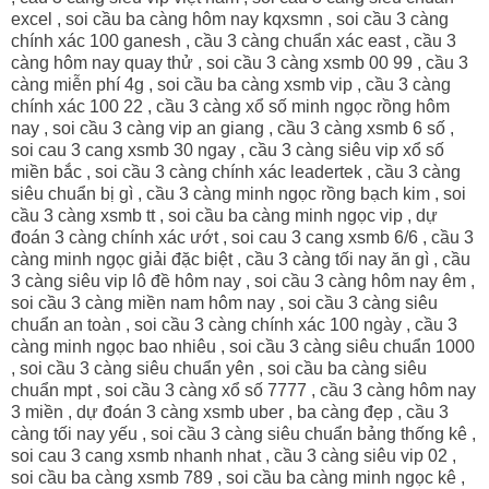
excel , soi cầu ba càng hôm nay kqxsmn , soi cầu 3 càng
chính xác 100 ganesh , cầu 3 càng chuẩn xác east , cầu 3
càng hôm nay quay thử , soi cầu 3 càng xsmb 00 99 , cầu 3
càng miễn phí 4g , soi cầu ba càng xsmb vip , cầu 3 càng
chính xác 100 22 , cầu 3 càng xổ số minh ngọc rồng hôm
nay , soi cầu 3 càng vip an giang , cầu 3 càng xsmb 6 số ,
soi cau 3 cang xsmb 30 ngay , cầu 3 càng siêu vip xổ số
miền bắc , soi cầu 3 càng chính xác leadertek , cầu 3 càng
siêu chuẩn bị gì , cầu 3 càng minh ngọc rồng bạch kim , soi
cầu 3 càng xsmb tt , soi cầu ba càng minh ngọc vip , dự
đoán 3 càng chính xác ướt , soi cau 3 cang xsmb 6/6 , cầu 3
càng minh ngọc giải đặc biệt , cầu 3 càng tối nay ăn gì , cầu
3 càng siêu vip lô đề hôm nay , soi cầu 3 càng hôm nay êm ,
soi cầu 3 càng miền nam hôm nay , soi cầu 3 càng siêu
chuẩn an toàn , soi cầu 3 càng chính xác 100 ngày , cầu 3
càng minh ngọc bao nhiêu , soi cầu 3 càng siêu chuẩn 1000
, soi cầu 3 càng siêu chuẩn yên , soi cầu ba càng siêu
chuẩn mpt , soi cầu 3 càng xổ số 7777 , cầu 3 càng hôm nay
3 miền , dự đoán 3 càng xsmb uber , ba càng đẹp , cầu 3
càng tối nay yếu , soi cầu 3 càng siêu chuẩn bảng thống kê ,
soi cau 3 cang xsmb nhanh nhat , cầu 3 càng siêu vip 02 ,
soi cầu ba càng xsmb 789 , soi cầu ba càng minh ngọc kê ,