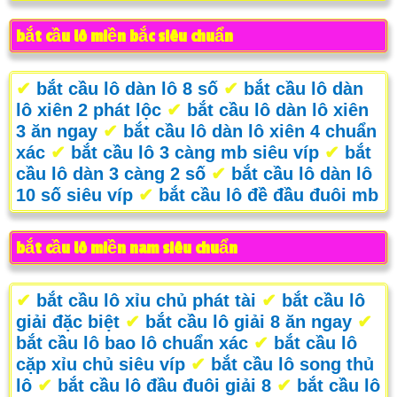
bắt cầu lô miền bắc siêu chuẩn
✔
bắt cầu lô dàn lô 8 số
✔
bắt cầu lô dàn
lô xiên 2 phát lộc
✔
bắt cầu lô dàn lô xiên
3 ăn ngay
✔
bắt cầu lô dàn lô xiên 4 chuẩn
xác
✔
bắt cầu lô 3 càng mb siêu víp
✔
bắt
cầu lô dàn 3 càng 2 số
✔
bắt cầu lô dàn lô
10 số siêu víp
✔
bắt cầu lô đề đầu đuôi mb
bắt cầu lô miền nam siêu chuẩn
✔
bắt cầu lô xỉu chủ phát tài
✔
bắt cầu lô
giải đặc biệt
✔
bắt cầu lô giải 8 ăn ngay
✔
bắt cầu lô bao lô chuẩn xác
✔
bắt cầu lô
cặp xỉu chủ siêu víp
✔
bắt cầu lô song thủ
lô
✔
bắt cầu lô đầu đuôi giải 8
✔
bắt cầu lô