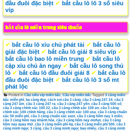
đầu đuôi đặc biệt
✔
bắt cầu lô lô 3 số siêu
víp
bắt cầu lô miền trung siêu chuẩn
✔
bắt cầu lô xỉu chủ phát tài
✔
bắt cầu lô
giải đặc biệt
✔
bắt cầu lô giải 8 siêu víp
✔
bắt cầu lô bao lô miền trung
✔
bắt cầu lô
cặp xỉu chủ ăn ngay
✔
bắt cầu lô song thủ
lô
✔
bắt cầu lô đầu đuôi giải 8
✔
bắt cầu lô
đầu đuôi đặc biệt
✔
bắt cầu lô lô 3 số mt
phát lộc
Posted in
Cầu siêu vip miền bắc
,
Cầu vip miền bắc
Tagged
3 càng miền
bắc miễn phí
,
ba càng đẹp
,
cách soi cầu 3 càng
,
cầu 3 càng 247 24
,
cầu 3
càng 247 âm
,
cầu 3 càng 247 ra
,
cầu 3 càng 247 yên
,
cầu 3 càng 500 số
,
cầu 3 càng chính xác 100 22
,
cầu 3 càng chính xác 100 an
,
cầu 3 càng
chính xác 100 chính hãng
,
cầu 3 càng chính xác 100 usa
,
cầu 3 càng chuẩn
xác 50 miễn phí
,
cầu 3 càng chuẩn xác east
,
cầu 3 càng hôm nay 3 miền
,
cầu 3 càng hôm nay khánh hòa
,
cầu 3 càng hôm nay otofun
,
cầu 3 càng
hôm nay quay thử
,
cầu 3 càng miễn phí 4g
,
cầu 3 càng miễn phí 500
,
cầu 3
càng minh ngọc 3 càng
,
cầu 3 càng minh ngọc bao nhiêu
,
cầu 3 càng minh