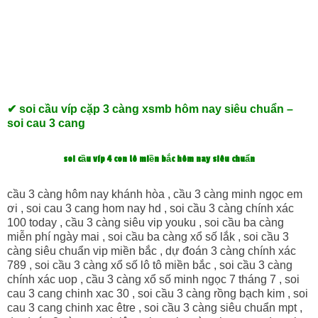
✔
soi cầu víp cặp 3 càng xsmb hôm nay siêu chuẩn –
soi cau 3 cang
soi cầu víp 4 con lô miền bắc hôm nay siêu chuẩn
cầu 3 càng hôm nay khánh hòa , cầu 3 càng minh ngọc em
ơi , soi cau 3 cang hom nay hd , soi cầu 3 càng chính xác
100 today , cầu 3 càng siêu vip youku , soi cầu ba càng
miễn phí ngày mai , soi cầu ba càng xổ số lắk , soi cầu 3
càng siêu chuẩn vip miền bắc , dự đoán 3 càng chính xác
789 , soi cầu 3 càng xổ số lô tô miền bắc , soi cầu 3 càng
chính xác uop , cầu 3 càng xổ số minh ngọc 7 tháng 7 , soi
cau 3 cang chinh xac 30 , soi cầu 3 càng rồng bạch kim , soi
cau 3 cang chinh xac être , soi cầu 3 càng siêu chuẩn mpt ,