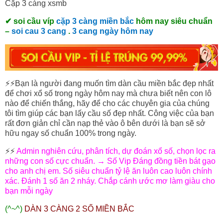
Cặp 3 càng xsmb
✔
soi cầu víp
cặp 3 càng miền bắc
hôm nay siêu chuẩn
–
soi cau 3 cang
.
3 cang ngày hôm nay
⚡️⚡️Bạn là người đang muốn tìm dàn cầu miền bắc đẹp nhất
để chơi xổ số trong ngày hôm nay mà chưa biết nên con lô
nào để chiến thắng, hãy để cho các chuyên gia của chúng
tôi tìm giúp các bạn lấy cầu số đẹp nhất. Công việc của bạn
rất đơn giản chỉ cần nạp thẻ vào ô bên dưới là bạn sẽ sở
hữu ngay số chuẩn 100% trong ngày.
⚡️⚡️
Admin nghiên cứu, phân tích, dự đoán xổ số, chọn lọc ra
những con số cực chuẩn. → Số Vip Đáng đồng tiền bát gạo
cho anh chị em. Số siêu chuẩn tỷ lệ ăn luôn cao luôn chính
xác. Đánh 1 số ăn 2 nháy. Chắp cánh ước mơ làm giàu cho
bạn mỗi ngày
(^~^)
DÀN 3 CÀNG 2 SỐ MIỀN BẮC