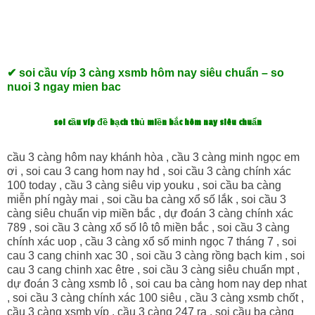
✔ soi cầu víp 3 càng xsmb hôm nay siêu chuẩn – so
nuoi 3 ngay mien bac
soi cầu víp đề bạch thủ miền bắc hôm nay siêu chuẩn
cầu 3 càng hôm nay khánh hòa , cầu 3 càng minh ngọc em
ơi , soi cau 3 cang hom nay hd , soi cầu 3 càng chính xác
100 today , cầu 3 càng siêu vip youku , soi cầu ba càng
miễn phí ngày mai , soi cầu ba càng xổ số lắk , soi cầu 3
càng siêu chuẩn vip miền bắc , dự đoán 3 càng chính xác
789 , soi cầu 3 càng xổ số lô tô miền bắc , soi cầu 3 càng
chính xác uop , cầu 3 càng xổ số minh ngọc 7 tháng 7 , soi
cau 3 cang chinh xac 30 , soi cầu 3 càng rồng bạch kim , soi
cau 3 cang chinh xac être , soi cầu 3 càng siêu chuẩn mpt ,
dự đoán 3 càng xsmb lô , soi cau ba càng hom nay dep nhat
, soi cầu 3 càng chính xác 100 siêu , cầu 3 càng xsmb chốt ,
cầu 3 càng xsmb víp , cầu 3 càng 247 ra , soi cầu ba càng