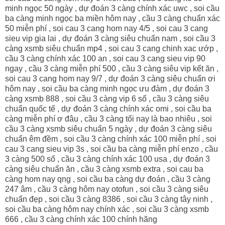
minh ngọc 50 ngày , dự đoán 3 càng chính xác uwc , soi cầu
ba càng minh ngọc ba miền hôm nay , cầu 3 càng chuẩn xác
50 miễn phí , soi cau 3 cang hom nay 4/5 , soi cau 3 cang
sieu vip gia lai , dự đoán 3 càng siêu chuẩn nam , soi cầu 3
càng xsmb siêu chuẩn mp4 , soi cau 3 cang chinh xac ướp ,
cầu 3 càng chính xác 100 an , soi cau 3 cang sieu vip 90
ngay , cầu 3 càng miễn phí 500 , cầu 3 càng siêu vip kết ăn ,
soi cau 3 cang hom nay 9/7 , dự đoán 3 càng siêu chuẩn ơi
hôm nay , soi cầu ba càng minh ngọc ưu đàm , dự đoán 3
càng xsmb 888 , soi cầu 3 càng vip 6 số , cầu 3 càng siêu
chuẩn quốc tế , dự đoán 3 càng chính xác omi , soi cầu ba
càng miễn phí ơ đâu , cầu 3 càng tối nay là bao nhiêu , soi
cầu 3 càng xsmb siêu chuẩn 5 ngày , dự đoán 3 càng siêu
chuẩn êm đềm , soi cầu 3 càng chính xác 100 miễn phí , soi
cau 3 cang sieu vip 3s , soi cầu ba càng miễn phí enzo , cầu
3 càng 500 số , cầu 3 càng chính xác 100 usa , dự đoán 3
càng siêu chuẩn ăn , cầu 3 càng xsmb extra , soi cau ba
càng hom nay qng , soi cầu ba càng dự đoán , cầu 3 càng
247 âm , cầu 3 càng hôm nay otofun , soi cầu 3 càng siêu
chuẩn đẹp , soi cầu 3 càng 8386 , soi cầu 3 càng tây ninh ,
soi cầu ba càng hôm nay chính xác , soi cầu 3 càng xsmb
666 , cầu 3 càng chính xác 100 chính hãng