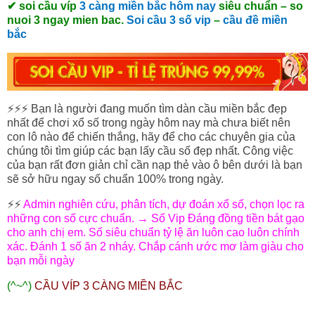
✔ soi cầu víp
3 càng miền bắc hôm nay
siêu chuẩn – so
nuoi 3 ngay mien bac.
Soi cầu 3 số vip
–
cầu đề miền
bắc
⚡️⚡️⚡️ Bạn là người đang muốn tìm dàn cầu miền bắc đẹp
nhất để chơi xổ số trong ngày hôm nay mà chưa biết nên
con lô nào để chiến thắng, hãy để cho các chuyên gia của
chúng tôi tìm giúp các bạn lấy cầu số đẹp nhất. Công việc
của bạn rất đơn giản chỉ cần nạp thẻ vào ô bên dưới là bạn
sẽ sở hữu ngay số chuẩn 100% trong ngày.
⚡️⚡️
Admin nghiên cứu, phân tích, dự đoán xổ số, chọn lọc ra
những con số cực chuẩn. → Số Vip Đáng đồng tiền bát gạo
cho anh chị em. Số siêu chuẩn tỷ lệ ăn luôn cao luôn chính
xác. Đánh 1 số ăn 2 nháy. Chắp cánh ước mơ làm giàu cho
bạn mỗi ngày
(^~^)
CẦU VÍP 3 CÀNG MIỀN BẮC