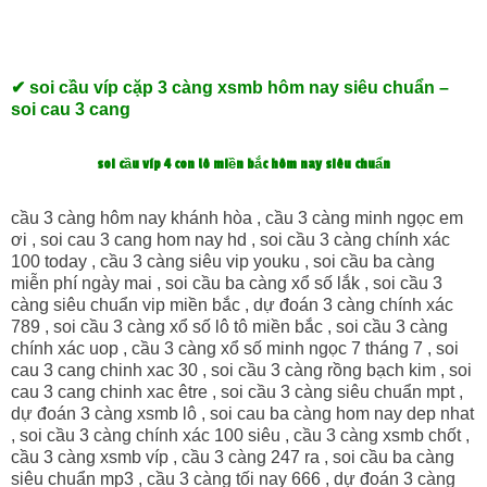
✔
soi cầu víp cặp 3 càng xsmb hôm nay siêu chuẩn –
soi cau 3 cang
soi cầu víp 4 con lô miền bắc hôm nay siêu chuẩn
cầu 3 càng hôm nay khánh hòa , cầu 3 càng minh ngọc em
ơi , soi cau 3 cang hom nay hd , soi cầu 3 càng chính xác
100 today , cầu 3 càng siêu vip youku , soi cầu ba càng
miễn phí ngày mai , soi cầu ba càng xổ số lắk , soi cầu 3
càng siêu chuẩn vip miền bắc , dự đoán 3 càng chính xác
789 , soi cầu 3 càng xổ số lô tô miền bắc , soi cầu 3 càng
chính xác uop , cầu 3 càng xổ số minh ngọc 7 tháng 7 , soi
cau 3 cang chinh xac 30 , soi cầu 3 càng rồng bạch kim , soi
cau 3 cang chinh xac être , soi cầu 3 càng siêu chuẩn mpt ,
dự đoán 3 càng xsmb lô , soi cau ba càng hom nay dep nhat
, soi cầu 3 càng chính xác 100 siêu , cầu 3 càng xsmb chốt ,
cầu 3 càng xsmb víp , cầu 3 càng 247 ra , soi cầu ba càng
siêu chuẩn mp3 , cầu 3 càng tối nay 666 , dự đoán 3 càng