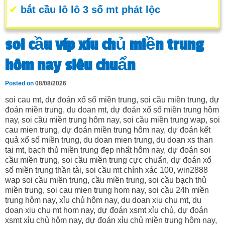
✔
bắt cầu lô lô 3 số mt phát lộc
soi cầu víp xíu chủ miền trung
hôm nay siêu chuẩn
Posted on
08/08/2026
soi cau mt, dự đoán xổ số miền trung, soi cầu miền trung, dự
đoán miền trung, du doan mt, dự đoán xổ số miền trung hôm
nay, soi cầu miền trung hôm nay, soi cầu miền trung wap, soi
cau mien trung, dự đoán miền trung hôm nay, dự đoán kết
quả xổ số miền trung, du doan mien trung, du doan xs than
tai mt, bạch thủ miền trung đẹp nhất hôm nay, dự đoán soi
cầu miền trung, soi cầu miền trung cực chuẩn, dự đoán xổ
số miền trung thần tài, soi cầu mt chính xác 100, win2888
wap soi cầu miền trung, cầu miền trung, soi cầu bạch thủ
miền trung, soi cau mien trung hom nay, soi cầu 24h miền
trung hôm nay, xỉu chủ hôm nay, du doan xiu chu mt, du
doan xiu chu mt hom nay, dự đoán xsmt xỉu chủ, dự đoán
xsmt xỉu chủ hôm nay, dự đoán xỉu chủ miền trung hôm nay,