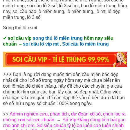
miền trung, soi cầu lô 3 số, lô 3 số mt, bao lô miền trung hôm
nay, soi cầu bao lô miền trung, lô miền trung, lô mt, lô đẹp
miền trung, lô 3 số
Song thủ lô xsmt
✔ soi cầu víp
song thủ lô miền trung
hôm nay siêu
chuẩn –
soi cầu lô vip mt
.
Soi cầu lô miền trung
⚡️⚡️⚡️ Bạn là người đang muốn tìm dàn cầu miền bắc đẹp
nhất để chơi xổ số trong ngày hôm nay mà chưa biết nên
con lô nào để chiến thắng, hãy để cho các chuyên gia của
chúng tôi tìm giúp các bạn lấy cầu số đẹp nhất. Công việc
của bạn rất đơn giản chỉ cần nạp thẻ vào ô bên dưới là bạn
sẽ sở hữu ngay số chuẩn 100% trong ngày.
⚡️⚡️
Admin nghiên cứu, phân tích, dự đoán xổ số, chọn lọc ra
những con số cực chuẩn. → Số Vip Đáng đồng tiền bát gạo
cho anh chị em. Số siêu chuẩn tỷ lệ ăn luôn cao luôn chính