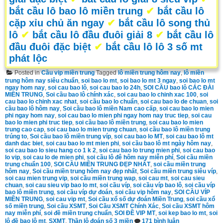
bắt cầu lô bao lô miền trung
✔
bắt cầu lô
cặp xỉu chủ ăn ngay
✔
bắt cầu lô song thủ
lô
✔
bắt cầu lô đầu đuôi giải 8
✔
bắt cầu lô
đầu đuôi đặc biệt
✔
bắt cầu lô lô 3 số mt
phát lộc
Posted in
Cầu vip miền trung
Tagged
lô miền trung hôm nay
,
lô miền
trung hôm nay siêu chuẩn
,
soi bao lo mt
,
soi bao lo mt 3 ngay
,
soi bao lo mt
ngay hom nay
,
soi cau bao lô
,
soi cau bao lo 24h
,
SOI CẦU bao lô CÁC ĐÀI
MIỀN TRUNG
,
Soi cầu bao lô chính xác
,
soi cau bao lo chinh xac 100
,
soi
cau bao lo chinh xac nhat
,
soi cầu bao lo chuẩn
,
soi cau bao lo de chuan
,
soi
cầu bao lô hôm nay
,
Soi cầu bao lô miền Nam cao cấp
,
soi cau bao lo mien
phi ngay hom nay
,
soi cau bao lo mien phi ngay hom nay truc tiep
,
soi cau
bao lo mien phi truc tiep
,
soi cầu bao lô miền trung
,
soi cau bao lo mien
trung cao cap
,
soi cau bao lo mien trung chuan
,
soi cầu bao lô miền trung
trúng to
,
Soi cầu bao lô miền trung víp
,
soi cau bao lo MT
,
soi cau bao lô mt
danh dac biet
,
soi cau bao lo mt mien phi
,
soi cầu bao lô mt ngày hôm nay
,
soi cau bao lo sieu hang co 1 k 2
,
soi cau bao lo trung mien phi
,
soi cau bao
lo vip
,
soi cau lo de mien phi
,
soi cầu lô đê hôm nay miễn phí
,
Soi cầu miền
trung chuẩn 100
,
SOI CẦU MIỀN TRUNG ĐẸP NHẤT
,
soi cầu miền trung
hôm nay
,
Soi cầu miền trung hôm nay đẹp nhất
,
Soi cầu miền trung siêu víp
,
soi cau mien trung vip
,
soi cầu miền trung wap
,
soi cau mt
,
soi cau sieu
chuan
,
soi cau sieu vip bao lo mt
,
soi cầu víp
,
soi cầu víp bao lô
,
soi cầu víp
bao lô miền trung
,
soi cầu víp dự đoán
,
soi cầu vip hôm nay
,
SOI CẦU VÍP
MIỀN TRUNG
,
soi cau vip mt
,
Soi cầu xổ số dự đoán Miền Trung
,
soi cầu xổ
số miền trung
,
Soi cầu XSMT
,
Soi Cầu XSMT Chính Xác
,
Soi cầu XSMT hôm
nay miễn phí
,
soi đề miền trung chuẩn
,
SOI ĐỀ VIP MT
,
soi kep bao lo mt
,
soi
ở
lô đề bao lô mt
,
SXMT
,
Thần lô đoán số 3 miền
171 bình luận