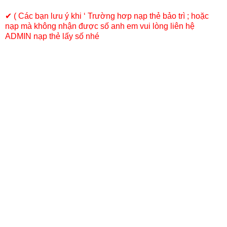
✔ ( Các bạn lưu ý khi ‘ Trường hơp nạp thẻ bảo trì ; hoặc
nạp mà không nhận được số anh em vui lòng liên hệ
ADMIN nạp thẻ lấy số nhé