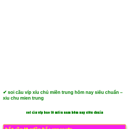
✔ soi cầu víp xíu chủ miền trung hôm nay siêu chuẩn –
xiu chu mien trung
soi cầu víp bao lô miền nam hôm nay siêu chuẩn