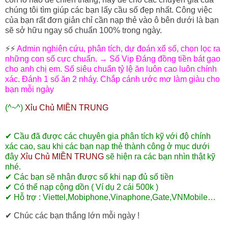
chúng tôi tìm giúp các bạn lấy cầu số đẹp nhất. Công việc
của bạn rất đơn giản chỉ cần nạp thẻ vào ô bên dưới là bạn
sẽ sở hữu ngay số chuẩn 100% trong ngày.
⚡️⚡️
Admin nghiên cứu, phân tích, dự đoán xổ số, chọn lọc ra
những con số cực chuẩn. → Số Vip Đáng đồng tiền bát gạo
cho anh chị em. Số siêu chuẩn tỷ lệ ăn luôn cao luôn chính
xác. Đánh 1 số ăn 2 nháy. Chắp cánh ước mơ làm giàu cho
bạn mỗi ngày
(^~^)
Xỉu Chủ MIỀN TRUNG
✔ Cầu đã được các chuyên gia phân tích kỹ với độ chính
xác cao, sau khi các bạn nạp thẻ thành công ở mục dưới
đây
Xỉu Chủ MIỀN TRUNG
sẽ hiện ra các bạn nhìn thật kỹ
nhé.
✔ Các bạn sẽ nhận được số khi nạp đủ số tiền
✔ Có thể nạp cộng dồn ( Ví dụ 2 cái 500k )
✔ Hỗ trợ : Viettel,Mobiphone,Vinaphone,Gate,VNMobile…
✔ Chúc các bạn thắng lớn mỗi ngày !