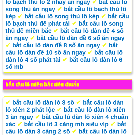
lô bạch thủ lô 2 nháy ăn ngay
✔
bắt cầu lô
song thủ ăn ngay
✔
bắt cầu lô bạch thủ lô
kép
✔
bắt cầu lô song thủ lô kép
✔
bắt cầu
lô bạch thủ đề phát tài
✔
bắt cầu lô song
thủ đề miền bắc
✔
bắt cầu lô dàn đề 4 số
ăn ngay
✔
bắt cầu lô dàn đề 6 số ăn ngay
✔
bắt cầu lô dàn đề 8 số ăn ngay
✔
bắt
cầu lô dàn đề 10 số ăn ngay
✔
bắt cầu lô
dàn lô 4 số phát tài
✔
bắt cầu lô dàn lô 6
số mb
bắt cầu lô miền bắc siêu chuẩn
✔
bắt cầu lô dàn lô 8 số
✔
bắt cầu lô dàn
lô xiên 2 phát lộc
✔
bắt cầu lô dàn lô xiên
3 ăn ngay
✔
bắt cầu lô dàn lô xiên 4 chuẩn
xác
✔
bắt cầu lô 3 càng mb siêu víp
✔
bắt
cầu lô dàn 3 càng 2 số
✔
bắt cầu lô dàn lô