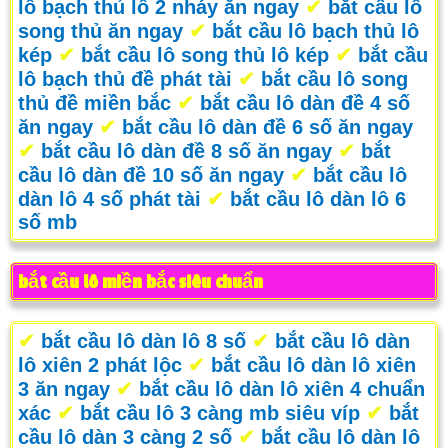
lô bạch thủ lô 2 nháy ăn ngay
✔
bắt cầu lô
song thủ ăn ngay
✔
bắt cầu lô bạch thủ lô
kép
✔
bắt cầu lô song thủ lô kép
✔
bắt cầu
lô bạch thủ đề phát tài
✔
bắt cầu lô song
thủ đề miền bắc
✔
bắt cầu lô dàn đề 4 số
ăn ngay
✔
bắt cầu lô dàn đề 6 số ăn ngay
✔
bắt cầu lô dàn đề 8 số ăn ngay
✔
bắt
cầu lô dàn đề 10 số ăn ngay
✔
bắt cầu lô
dàn lô 4 số phát tài
✔
bắt cầu lô dàn lô 6
số mb
bắt cầu lô miền bắc siêu chuẩn
✔
bắt cầu lô dàn lô 8 số
✔
bắt cầu lô dàn
lô xiên 2 phát lộc
✔
bắt cầu lô dàn lô xiên
3 ăn ngay
✔
bắt cầu lô dàn lô xiên 4 chuẩn
xác
✔
bắt cầu lô 3 càng mb siêu víp
✔
bắt
cầu lô dàn 3 càng 2 số
✔
bắt cầu lô dàn lô