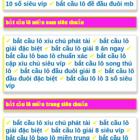
10 số siêu víp
✔
bắt cầu lô đề đầu đuôi mb
bắt cầu lô miền nam siêu chuẩn
✔
bắt cầu lô xỉu chủ phát tài
✔
bắt cầu lô
giải đặc biệt
✔
bắt cầu lô giải 8 ăn ngay
✔
bắt cầu lô bao lô chuẩn xác
✔
bắt cầu lô
cặp xỉu chủ siêu víp
✔
bắt cầu lô song thủ
lô
✔
bắt cầu lô đầu đuôi giải 8
✔
bắt cầu lô
đầu đuôi đặc biệt
✔
bắt cầu lô lô 3 số siêu
víp
bắt cầu lô miền trung siêu chuẩn
✔
bắt cầu lô xỉu chủ phát tài
✔
bắt cầu lô
giải đặc biệt
✔
bắt cầu lô giải 8 siêu víp
✔
bắt cầu lô bao lô miền trung
✔
bắt cầu lô