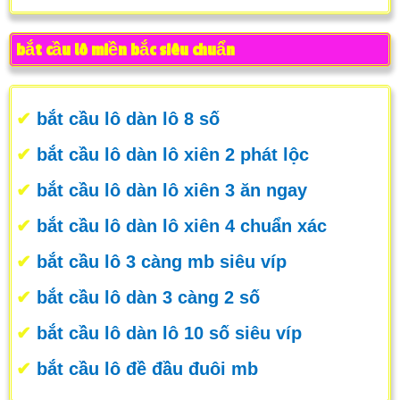
bắt cầu lô miền bắc siêu chuẩn
✔
bắt cầu lô dàn lô 8 số
✔
bắt cầu lô dàn lô xiên 2 phát lộc
✔
bắt cầu lô dàn lô xiên 3 ăn ngay
✔
bắt cầu lô dàn lô xiên 4 chuẩn xác
✔
bắt cầu lô 3 càng mb siêu víp
✔
bắt cầu lô dàn 3 càng 2 số
✔
bắt cầu lô dàn lô 10 số siêu víp
✔
bắt cầu lô đề đầu đuôi mb