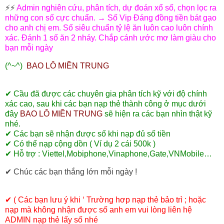
⚡️⚡️
Admin nghiên cứu, phân tích, dự đoán xổ số, chọn lọc ra
những con số cực chuẩn. → Số Vip Đáng đồng tiền bát gạo
cho anh chị em. Số siêu chuẩn tỷ lệ ăn luôn cao luôn chính
xác. Đánh 1 số ăn 2 nháy. Chắp cánh ước mơ làm giàu cho
bạn mỗi ngày
(^~^)
BAO LÔ MIỀN TRUNG
✔ Cầu đã được các chuyên gia phân tích kỹ với độ chính
xác cao, sau khi các bạn nạp thẻ thành công ở mục dưới
đây
BAO LÔ MIỀN TRUNG
sẽ hiện ra các bạn nhìn thật kỹ
nhé.
✔ Các bạn sẽ nhận được số khi nạp đủ số tiền
✔ Có thể nạp cộng dồn ( Ví dụ 2 cái 500k )
✔ Hỗ trợ : Viettel,Mobiphone,Vinaphone,Gate,VNMobile…
✔ Chúc các bạn thắng lớn mỗi ngày !
✔ ( Các bạn lưu ý khi ‘ Trường hơp nạp thẻ bảo trì ; hoặc
nạp mà không nhận được số anh em vui lòng liên hệ
ADMIN nạp thẻ lấy số nhé