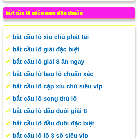
bắt cầu lô miền nam siêu chuẩn
✔
bắt cầu lô xỉu chủ phát tài
✔
bắt cầu lô giải đặc biệt
✔
bắt cầu lô giải 8 ăn ngay
✔
bắt cầu lô bao lô chuẩn xác
✔
bắt cầu lô cặp xỉu chủ siêu víp
✔
bắt cầu lô song thủ lô
✔
bắt cầu lô đầu đuôi giải 8
✔
bắt cầu lô đầu đuôi đặc biệt
✔
bắt cầu lô lô 3 số siêu víp