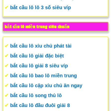
✔
bắt cầu lô lô 3 số siêu víp
bắt cầu lô miền trung siêu chuẩn
✔
bắt cầu lô xỉu chủ phát tài
✔
bắt cầu lô giải đặc biệt
✔
bắt cầu lô giải 8 siêu víp
✔
bắt cầu lô bao lô miền trung
✔
bắt cầu lô cặp xỉu chủ ăn ngay
✔
bắt cầu lô song thủ lô
✔
bắt cầu lô đầu đuôi giải 8