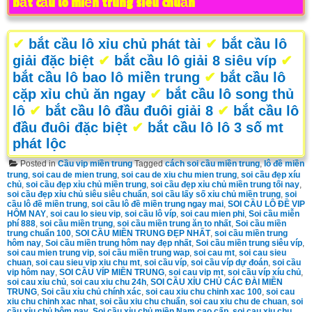
bắt cầu lô miền trung siêu chuẩn
✔
bắt cầu lô xỉu chủ phát tài
✔
bắt cầu lô
giải đặc biệt
✔
bắt cầu lô giải 8 siêu víp
✔
bắt cầu lô bao lô miền trung
✔
bắt cầu lô
cặp xỉu chủ ăn ngay
✔
bắt cầu lô song thủ
lô
✔
bắt cầu lô đầu đuôi giải 8
✔
bắt cầu lô
đầu đuôi đặc biệt
✔
bắt cầu lô lô 3 số mt
phát lộc
Posted in
Cầu vip miền trung
Tagged
cách soi cầu miền trung
,
lô đề miền
trung
,
soi cau de mien trung
,
soi cau de xiu chu mien trung
,
soi cầu đẹp xíu
chủ
,
soi cầu đẹp xỉu chủ miền trung
,
soi cầu đẹp xỉu chủ miền trung tối nay
,
soi cầu đẹp xỉu chủ siêu siêu chuẩn
,
soi cầu lấy số xỉu chủ miền trung
,
soi
cầu lô đề miền trung
,
soi cầu lô đề miền trung ngay mai
,
SOI CẦU LÔ ĐỀ VIP
HÔM NAY
,
soi cau lo sieu vip
,
soi cầu lô víp
,
soi cau mien phi
,
Soi cầu miễn
phí 888
,
soi cầu miền trung
,
soi cầu miền trung ăn to nhất
,
Soi cầu miền
trung chuẩn 100
,
SOI CẦU MIỀN TRUNG ĐẸP NHẤT
,
soi cầu miền trung
hôm nay
,
Soi cầu miền trung hôm nay đẹp nhất
,
Soi cầu miền trung siêu víp
,
soi cau mien trung vip
,
soi cầu miền trung wap
,
soi cau mt
,
soi cau sieu
chuan
,
soi cau sieu vip xiu chu mt
,
soi cầu víp
,
soi cầu víp dự đoán
,
soi cầu
vip hôm nay
,
SOI CẦU VÍP MIỀN TRUNG
,
soi cau vip mt
,
soi cầu víp xíu chủ
,
soi cau xỉu chủ
,
soi cau xiu chu 24h
,
SOI CẦU XỈU CHỦ CÁC ĐÀI MIỀN
TRUNG
,
Soi cầu xỉu chủ chính xác
,
soi cau xiu chu chinh xac 100
,
soi cau
xiu chu chinh xac nhat
,
soi cầu xiu chu chuẩn
,
soi cau xiu chu de chuan
,
soi
cầu xỉu chủ hôm nay
,
Soi cầu xỉu chủ miền Nam cao cấp
,
soi cau xiu chu