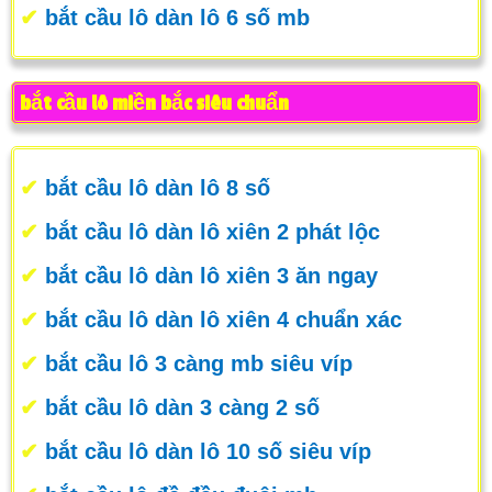
✔
bắt cầu lô dàn lô 6 số mb
bắt cầu lô miền bắc siêu chuẩn
✔
bắt cầu lô dàn lô 8 số
✔
bắt cầu lô dàn lô xiên 2 phát lộc
✔
bắt cầu lô dàn lô xiên 3 ăn ngay
✔
bắt cầu lô dàn lô xiên 4 chuẩn xác
✔
bắt cầu lô 3 càng mb siêu víp
✔
bắt cầu lô dàn 3 càng 2 số
✔
bắt cầu lô dàn lô 10 số siêu víp