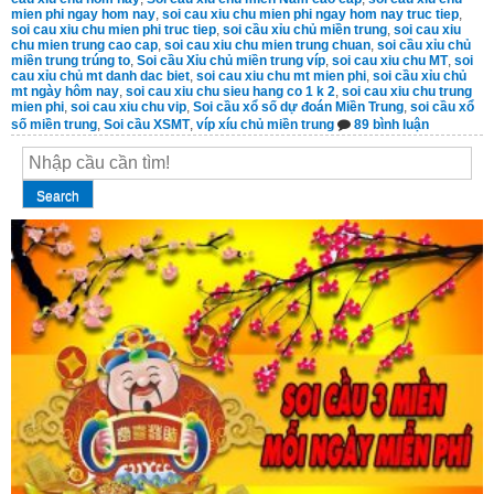
mien phi ngay hom nay
,
soi cau xiu chu mien phi ngay hom nay truc tiep
,
soi cau xiu chu mien phi truc tiep
,
soi cầu xỉu chủ miền trung
,
soi cau xiu
chu mien trung cao cap
,
soi cau xiu chu mien trung chuan
,
soi cầu xỉu chủ
miền trung trúng to
,
Soi cầu Xỉu chủ miền trung víp
,
soi cau xiu chu MT
,
soi
cau xỉu chủ mt danh dac biet
,
soi cau xiu chu mt mien phi
,
soi cầu xỉu chủ
mt ngày hôm nay
,
soi cau xiu chu sieu hang co 1 k 2
,
soi cau xiu chu trung
mien phi
,
soi cau xiu chu vip
,
Soi cầu xổ số dự đoán Miền Trung
,
soi cầu xổ
ở
số miền trung
,
Soi cầu XSMT
,
víp xíu chủ miền trung
89 bình luận
soi
cầu
víp
xíu
Search
chủ
miền
trung
hôm
nay
siêu
chuẩn