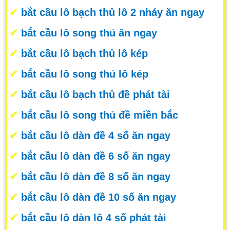
✔
bắt cầu lô bạch thủ lô 2 nháy ăn ngay
✔
bắt cầu lô song thủ ăn ngay
✔
bắt cầu lô bạch thủ lô kép
✔
bắt cầu lô song thủ lô kép
✔
bắt cầu lô bạch thủ đề phát tài
✔
bắt cầu lô song thủ đề miền bắc
✔
bắt cầu lô dàn đề 4 số ăn ngay
✔
bắt cầu lô dàn đề 6 số ăn ngay
✔
bắt cầu lô dàn đề 8 số ăn ngay
✔
bắt cầu lô dàn đề 10 số ăn ngay
✔
bắt cầu lô dàn lô 4 số phát tài