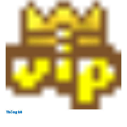
Thống kê