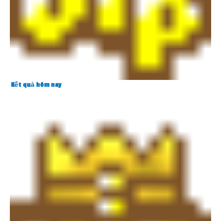
Kết quả hôm nay