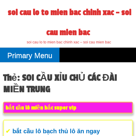
Skip
to
soi cau lo to mien bac chinh xac – soi
content
cau mien bac
soi cau lo to mien bac chinh xac – soi cau mien bac
Primary Menu
Thẻ:
SOI CẦU XỈU CHỦ CÁC ĐÀI
MIỀN TRUNG
bắt cầu lô miền bắc super vip
✔
bắt cầu lô bạch thủ lô ăn ngay