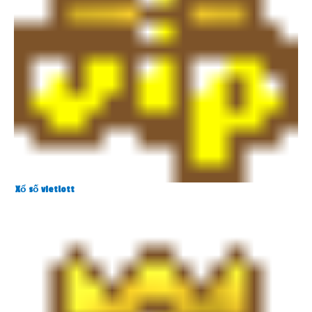
Xổ số vietlott