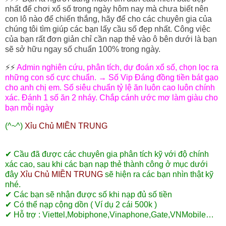
nhất để chơi xổ số trong ngày hôm nay mà chưa biết nên
con lô nào để chiến thắng, hãy để cho các chuyên gia của
chúng tôi tìm giúp các bạn lấy cầu số đẹp nhất. Công việc
của bạn rất đơn giản chỉ cần nạp thẻ vào ô bên dưới là bạn
sẽ sở hữu ngay số chuẩn 100% trong ngày.
⚡️⚡️
Admin nghiên cứu, phân tích, dự đoán xổ số, chọn lọc ra
những con số cực chuẩn. → Số Vip Đáng đồng tiền bát gạo
cho anh chị em. Số siêu chuẩn tỷ lệ ăn luôn cao luôn chính
xác. Đánh 1 số ăn 2 nháy. Chắp cánh ước mơ làm giàu cho
bạn mỗi ngày
(^~^)
Xỉu Chủ MIỀN TRUNG
✔ Cầu đã được các chuyên gia phân tích kỹ với độ chính
xác cao, sau khi các bạn nạp thẻ thành công ở mục dưới
đây
Xỉu Chủ MIỀN TRUNG
sẽ hiện ra các bạn nhìn thật kỹ
nhé.
✔ Các bạn sẽ nhận được số khi nạp đủ số tiền
✔ Có thể nạp cộng dồn ( Ví dụ 2 cái 500k )
✔ Hỗ trợ : Viettel,Mobiphone,Vinaphone,Gate,VNMobile…