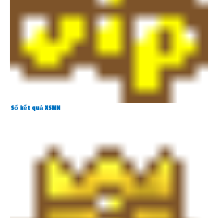
Sổ kết quả XSMN