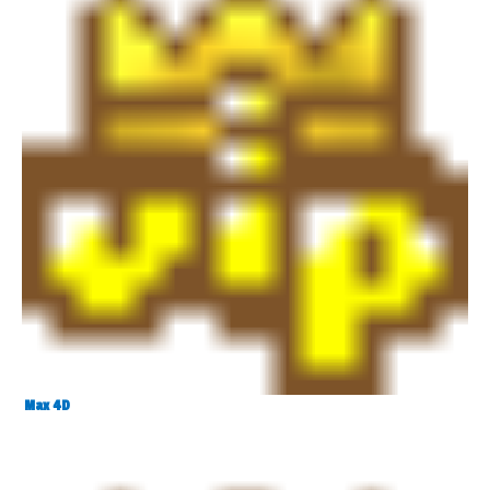
Max 4D