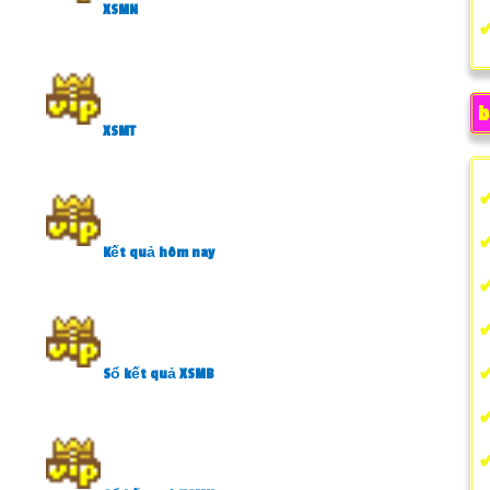
XSMN
b
XSMT
Kết quả hôm nay
Sổ kết quả XSMB