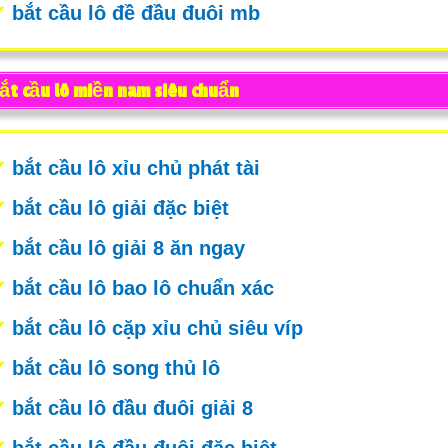
✔
bắt cầu lô đề đầu đuôi mb
ắt cầu lô miền nam siêu chuẩn
✔
bắt cầu lô xỉu chủ phát tài
✔
bắt cầu lô giải đặc biệt
✔
bắt cầu lô giải 8 ăn ngay
✔
bắt cầu lô bao lô chuẩn xác
✔
bắt cầu lô cặp xỉu chủ siêu víp
✔
bắt cầu lô song thủ lô
✔
bắt cầu lô đầu đuôi giải 8
✔
bắt cầu lô đầu đuôi đặc biệt