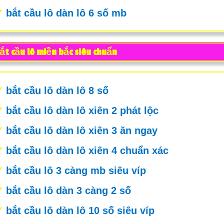
✔
bắt cầu lô dàn lô 6 số mb
ắt cầu lô miền bắc siêu chuẩn
✔
bắt cầu lô dàn lô 8 số
✔
bắt cầu lô dàn lô xiên 2 phát lộc
✔
bắt cầu lô dàn lô xiên 3 ăn ngay
✔
bắt cầu lô dàn lô xiên 4 chuẩn xác
✔
bắt cầu lô 3 càng mb siêu víp
✔
bắt cầu lô dàn 3 càng 2 số
✔
bắt cầu lô dàn lô 10 số siêu víp