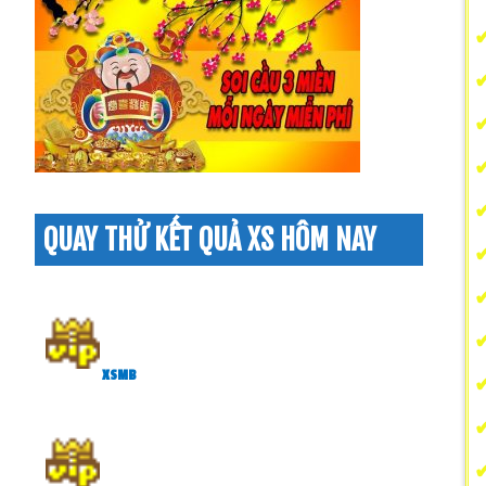
QUAY THỬ KẾT QUẢ XS HÔM NAY
XSMB