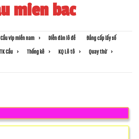
cau mien bac
Cầu vip miền nam
Diễn đàn lô đề
Đẳng cấp lấy số
TK Cầu
Thống kê
KQ Lô tô
Quay thử