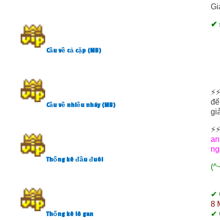
Gi
✔ 
Cầu về cả cặp (MB)
⚡️
để
Cầu về nhiều nháy (MB)
gi
⚡️⚡
an
ng
Thống kê đầu đuôi
(^
✔ 
8 
✔ 
Thống kê lô gan