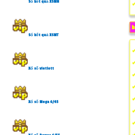
Sổ kết quả XSMN
b
Sổ kết quả XSMT
Xổ số vietlott
Xổ số Mega 6/45