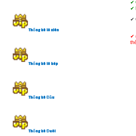
✔ 
✔ 
✔ 
Thống kê lô xiên
✔ 
th
Thống kê lô kép
Thống kê Đầu
Thống kê Đuôi