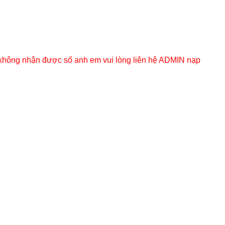
à không nhận được số anh em vui lòng liên hệ ADMIN nạp