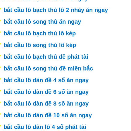
✔
bắt cầu lô bạch thủ lô 2 nháy ăn ngay
✔
bắt cầu lô song thủ ăn ngay
✔
bắt cầu lô bạch thủ lô kép
✔
bắt cầu lô song thủ lô kép
✔
bắt cầu lô bạch thủ đề phát tài
✔
bắt cầu lô song thủ đề miền bắc
✔
bắt cầu lô dàn đề 4 số ăn ngay
✔
bắt cầu lô dàn đề 6 số ăn ngay
✔
bắt cầu lô dàn đề 8 số ăn ngay
✔
bắt cầu lô dàn đề 10 số ăn ngay
✔
bắt cầu lô dàn lô 4 số phát tài