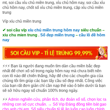
mt, soi cầu xỉu chủ miền trung, xỉu chủ hôm nay, soi cầu xỉu
chủ hôm nay, chốt số xỉu chủ miền trung, cặp xỉu chủ miền
trung
Víp xíu chủ miền trung
✔ soi cầu víp
xíu chủ miền trung hôm nay
siêu chuẩn –
xiu chu mien trung .
Số đẹp miền trung
–
cầu lô đề hôm
nay
⚡️⚡️⚡️ Bạn là người đang muốn tìm dàn cầu miền bắc đẹp
nhất để chơi xổ số trong ngày hôm nay mà chưa biết nên
con lô nào để chiến thắng, hãy để cho các chuyên gia của
chúng tôi tìm giúp các bạn lấy cầu số đẹp nhất. Công việc
của bạn rất đơn giản chỉ cần nạp thẻ vào ô bên dưới là bạn
sẽ sở hữu ngay số chuẩn 100% trong ngày.
⚡️⚡️
Admin nghiên cứu, phân tích, dự đoán xổ số, chọn lọc ra
những con số cực chuẩn. → Số Vip Đáng đồng tiền bát gạo
cho anh chị em. Số siêu chuẩn tỷ lệ ăn luôn cao luôn chính