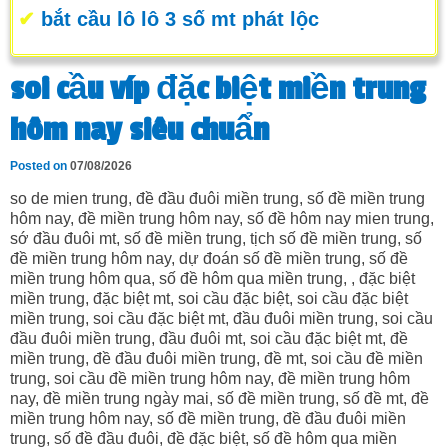
✔
bắt cầu lô lô 3 số mt phát lộc
soi cầu víp đặc biệt miền trung
hôm nay siêu chuẩn
Posted on
07/08/2026
so de mien trung, đề đầu đuôi miền trung, số đề miền trung
hôm nay, đề miền trung hôm nay, số đề hôm nay mien trung,
sớ đầu đuôi mt, số đề miền trung, tịch số đề miền trung, số
đề miền trung hôm nay, dự đoán số đề miền trung, số đề
miền trung hôm qua, số đề hôm qua miền trung, , đặc biệt
miền trung, đặc biệt mt, soi cầu đặc biệt, soi cầu đặc biệt
miền trung, soi cầu đặc biệt mt, đầu đuôi miền trung, soi cầu
đầu đuôi miền trung, đầu đuôi mt, soi cầu đặc biệt mt, đề
miền trung, đề đầu đuôi miền trung, đề mt, soi cầu đề miền
trung, soi cầu đề miền trung hôm nay, đề miền trung hôm
nay, đề miền trung ngày mai, số đề miền trung, số đề mt, đề
miền trung hôm nay, số đề miền trung, đề đầu đuôi miền
trung, số đề đầu đuôi, đề đặc biệt, số đề hôm qua miền