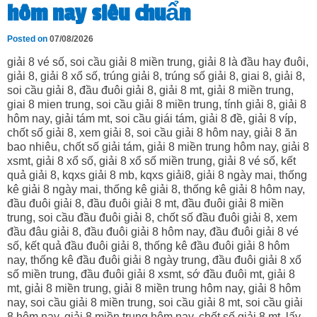
chủ
hôm nay siêu chuẩn
miền
trung
hôm
Posted on
07/08/2026
nay
siêu
giải 8 vé số, soi cầu giải 8 miền trung, giải 8 là đầu hay đuôi,
chuẩn
giải 8, giải 8 xổ số, trúng giải 8, trúng số giải 8, giai 8, giải 8,
soi cầu giải 8, đầu đuôi giải 8, giải 8 mt, giải 8 miền trung,
giai 8 mien trung, soi cầu giải 8 miền trung, tính giải 8, giải 8
hôm nay, giải tám mt, soi cầu giái tám, giải 8 đề, giải 8 víp,
chốt số giải 8, xem giải 8, soi cầu giải 8 hôm nay, giải 8 ăn
bao nhiêu, chốt số giải tám, giải 8 miền trung hôm nay, giải 8
xsmt, giải 8 xổ số, giải 8 xổ số miền trung, giải 8 vé số, kết
quả giải 8, kqxs giải 8 mb, kqxs giải8, giải 8 ngày mai, thống
kê giải 8 ngày mai, thống kê giải 8, thống kê giải 8 hôm nay,
đầu đuôi giải 8, đầu đuôi giải 8 mt, đầu đuôi giải 8 miền
trung, soi cầu đầu đuôi giải 8, chốt số đầu đuôi giải 8, xem
đầu đâu giải 8, đầu đuôi giải 8 hôm nay, đầu đuôi giải 8 vé
số, kết quả đầu đuôi giải 8, thống kê đầu đuôi giải 8 hôm
nay, thống kê đầu đuôi giải 8 ngày trung, đầu đuôi giải 8 xổ
số miền trung, đầu đuôi giải 8 xsmt, sớ đầu đuôi mt, giải 8
mt, giải 8 miền trung, giải 8 miền trung hôm nay, giải 8 hôm
nay, soi cầu giải 8 miền trung, soi cầu giải 8 mt, soi cầu giải
8 hôm nay, giải 8 miền trung hôm nay, chốt số giải 8 mt, lấy