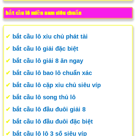
bắt cầu lô miền nam siêu chuẩn
✔
bắt cầu lô xỉu chủ phát tài
✔
bắt cầu lô giải đặc biệt
✔
bắt cầu lô giải 8 ăn ngay
✔
bắt cầu lô bao lô chuẩn xác
✔
bắt cầu lô cặp xỉu chủ siêu víp
✔
bắt cầu lô song thủ lô
✔
bắt cầu lô đầu đuôi giải 8
✔
bắt cầu lô đầu đuôi đặc biệt
✔
bắt cầu lô lô 3 số siêu víp