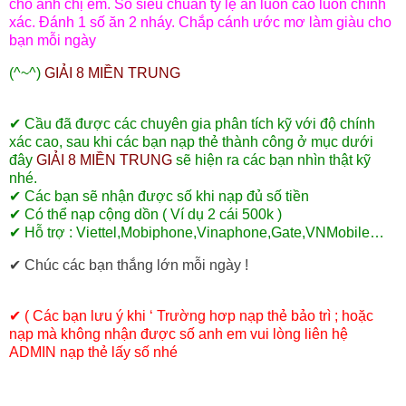
cho anh chị em. Số siêu chuẩn tỷ lệ ăn luôn cao luôn chính
xác. Đánh 1 số ăn 2 nháy. Chắp cánh ước mơ làm giàu cho
bạn mỗi ngày
(^~^)
GIẢI 8 MIỀN TRUNG
✔ Cầu đã được các chuyên gia phân tích kỹ với độ chính
xác cao, sau khi các bạn nạp thẻ thành công ở mục dưới
đây
GIẢI 8 MIỀN TRUNG
sẽ hiện ra các bạn nhìn thật kỹ
nhé.
✔ Các bạn sẽ nhận được số khi nạp đủ số tiền
✔ Có thể nạp cộng dồn ( Ví dụ 2 cái 500k )
✔ Hỗ trợ : Viettel,Mobiphone,Vinaphone,Gate,VNMobile…
✔ Chúc các bạn thắng lớn mỗi ngày !
✔ ( Các bạn lưu ý khi ‘ Trường hơp nạp thẻ bảo trì ; hoặc
nạp mà không nhận được số anh em vui lòng liên hệ
ADMIN nạp thẻ lấy số nhé