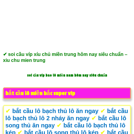
✔ soi cầu víp xíu chủ miền trung hôm nay siêu chuẩn –
xiu chu mien trung
soi cầu víp bao lô miền nam hôm nay siêu chuẩn
bắt cầu lô miền bắc super vip
✔
bắt cầu lô bạch thủ lô ăn ngay
✔
bắt cầu
lô bạch thủ lô 2 nháy ăn ngay
✔
bắt cầu lô
song thủ ăn ngay
✔
bắt cầu lô bạch thủ lô
kép
✔
bắt cầu lô song thủ lô kép
✔
bắt cầu