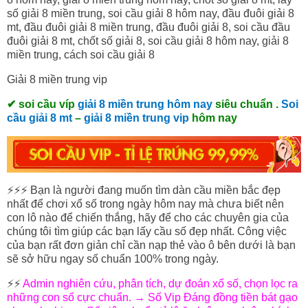
số giải 8 miền trung, soi cầu giải 8 hôm nay, đầu đuôi giải 8
mt, đầu đuôi giải 8 miền trung, đầu đuôi giải 8, soi cầu đầu
đuôi giải 8 mt, chốt số giải 8, soi cầu giải 8 hôm nay, giải 8
miền trung, cách soi cầu giải 8
Giải 8 miền trung vip
✔ soi cầu víp
giải 8 miền trung hôm nay
siêu chuẩn .
Soi
cầu giải 8 mt
–
giải 8 miền trung vip
hôm nay
⚡️⚡️⚡️ Bạn là người đang muốn tìm dàn cầu miền bắc đẹp
nhất để chơi xổ số trong ngày hôm nay mà chưa biết nên
con lô nào để chiến thắng, hãy để cho các chuyên gia của
chúng tôi tìm giúp các bạn lấy cầu số đẹp nhất. Công việc
của bạn rất đơn giản chỉ cần nạp thẻ vào ô bên dưới là bạn
sẽ sở hữu ngay số chuẩn 100% trong ngày.
⚡️⚡️
Admin nghiên cứu, phân tích, dự đoán xổ số, chọn lọc ra
những con số cực chuẩn. → Số Vip Đáng đồng tiền bát gạo