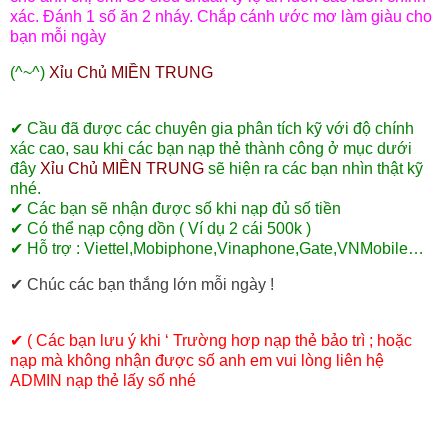
xác. Đánh 1 số ăn 2 nháy. Chắp cánh ước mơ làm giàu cho
bạn mỗi ngày
(^~^)
Xỉu Chủ MIỀN TRUNG
✔ Cầu đã được các chuyên gia phân tích kỹ với độ chính
xác cao, sau khi các bạn nạp thẻ thành công ở mục dưới
đây
Xỉu Chủ MIỀN TRUNG
sẽ hiện ra các bạn nhìn thật kỹ
nhé.
✔ Các bạn sẽ nhận được số khi nạp đủ số tiền
✔ Có thể nạp cộng dồn ( Ví dụ 2 cái 500k )
✔ Hỗ trợ : Viettel,Mobiphone,Vinaphone,Gate,VNMobile…
✔ Chúc các bạn thắng lớn mỗi ngày !
✔ ( Các bạn lưu ý khi ‘ Trường hơp nạp thẻ bảo trì ; hoặc
nạp mà không nhận được số anh em vui lòng liên hệ
ADMIN nạp thẻ lấy số nhé