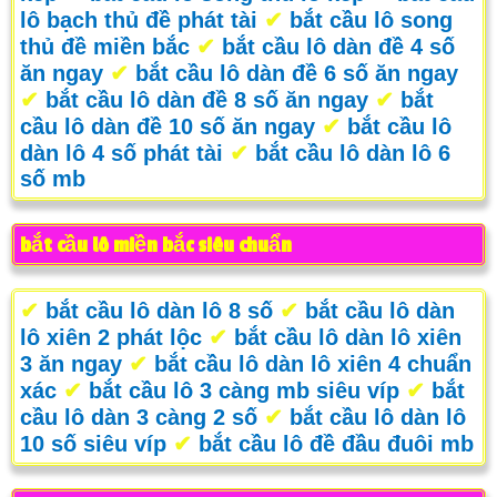
lô bạch thủ đề phát tài
✔
bắt cầu lô song
thủ đề miền bắc
✔
bắt cầu lô dàn đề 4 số
ăn ngay
✔
bắt cầu lô dàn đề 6 số ăn ngay
✔
bắt cầu lô dàn đề 8 số ăn ngay
✔
bắt
cầu lô dàn đề 10 số ăn ngay
✔
bắt cầu lô
dàn lô 4 số phát tài
✔
bắt cầu lô dàn lô 6
số mb
bắt cầu lô miền bắc siêu chuẩn
✔
bắt cầu lô dàn lô 8 số
✔
bắt cầu lô dàn
lô xiên 2 phát lộc
✔
bắt cầu lô dàn lô xiên
3 ăn ngay
✔
bắt cầu lô dàn lô xiên 4 chuẩn
xác
✔
bắt cầu lô 3 càng mb siêu víp
✔
bắt
cầu lô dàn 3 càng 2 số
✔
bắt cầu lô dàn lô
10 số siêu víp
✔
bắt cầu lô đề đầu đuôi mb