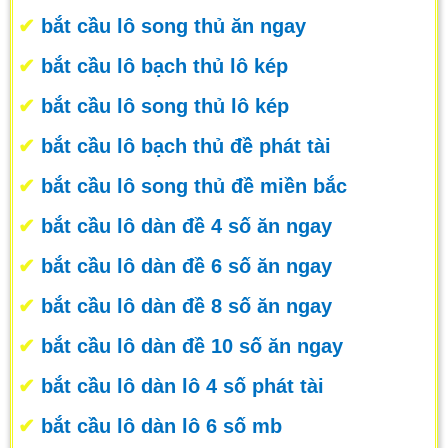
✔
bắt cầu lô song thủ ăn ngay
✔
bắt cầu lô bạch thủ lô kép
✔
bắt cầu lô song thủ lô kép
✔
bắt cầu lô bạch thủ đề phát tài
✔
bắt cầu lô song thủ đề miền bắc
✔
bắt cầu lô dàn đề 4 số ăn ngay
✔
bắt cầu lô dàn đề 6 số ăn ngay
✔
bắt cầu lô dàn đề 8 số ăn ngay
✔
bắt cầu lô dàn đề 10 số ăn ngay
✔
bắt cầu lô dàn lô 4 số phát tài
✔
bắt cầu lô dàn lô 6 số mb