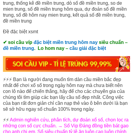
trung, thống kê đề miền trung, dò số đề miền trung, so de
mien trung, số đề miền trung hôm qua, dự đoán số đề miền
trung, số đề hôm nay mien trung, kết quả số đề miền trung,
đề miền trung
Đề đặc biệt xsmt
✔ soi cầu víp
đặc biệt miền trung hôm nay
siêu chuẩn –
đề miền trung
. Lo hom nay –
cầu giải đặc biệt
⚡️⚡️⚡️ Bạn là người đang muốn tìm dàn cầu miền bắc đẹp
nhất để chơi xổ số trong ngày hôm nay mà chưa biết nên
con lô nào để chiến thắng, hãy để cho các chuyên gia của
chúng tôi tìm giúp các bạn lấy cầu số đẹp nhất. Công việc
của bạn rất đơn giản chỉ cần nạp thẻ vào ô bên dưới là bạn
sẽ sở hữu ngay số chuẩn 100% trong ngày.
⚡️⚡️
Admin nghiên cứu, phân tích, dự đoán xổ số, chọn lọc ra
những con số cực chuẩn. → Số Vip Đáng đồng tiền bát gạo
cho anh chị em. Số siêu chuẩn tỷ lệ ăn luôn cao luôn chính