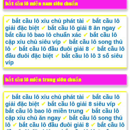
bắt cầu lô miền nam siêu chuẩn
✔
bắt cầu lô xỉu chủ phát tài
✔
bắt cầu lô
giải đặc biệt
✔
bắt cầu lô giải 8 ăn ngay
✔
bắt cầu lô bao lô chuẩn xác
✔
bắt cầu lô
cặp xỉu chủ siêu víp
✔
bắt cầu lô song thủ
lô
✔
bắt cầu lô đầu đuôi giải 8
✔
bắt cầu lô
đầu đuôi đặc biệt
✔
bắt cầu lô lô 3 số siêu
víp
bắt cầu lô miền trung siêu chuẩn
✔
bắt cầu lô xỉu chủ phát tài
✔
bắt cầu lô
giải đặc biệt
✔
bắt cầu lô giải 8 siêu víp
✔
bắt cầu lô bao lô miền trung
✔
bắt cầu lô
cặp xỉu chủ ăn ngay
✔
bắt cầu lô song thủ
lô
✔
bắt cầu lô đầu đuôi giải 8
✔
bắt cầu lô