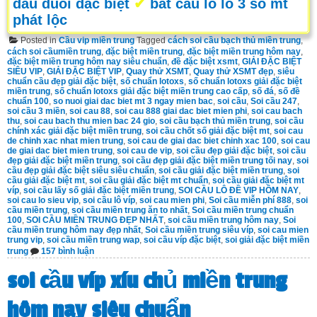
đầu đuôi đặc biệt
✔
bắt cầu lô lô 3 số mt
phát lộc
Posted in
Cầu vip miền trung
Tagged
cách soi cầu bạch thủ miền trung
,
cách soi cầumiền trung
,
đặc biệt miền trung
,
đặc biệt miền trung hôm nay
,
đặc biệt miền trung hôm nay siêu chuẩn
,
đề đặc biệt xsmt
,
GIẢI ĐẶC BIỆT
SIÊU VIP
,
GIẢI ĐẶC BIỆT VIP
,
Quay thử XSMT
,
Quay thử XSMT đẹp
,
siêu
chuẩn cầu đẹp giải đặc biệt
,
số chuẩn lotoxs
,
số chuẩn lotoxs giải đặc biệt
miền trung
,
số chuẩn lotoxs giải đặc biệt miền trung cao cấp
,
số đá
,
số đề
chuẩn 100
,
so nuoi giai dac biet mt 3 ngay mien bac
,
soi cầu
,
Soi cầu 247
,
soi cầu 3 miền
,
soi cau 88
,
soi cau 888 giai dac biet mien phi
,
soi cau bach
thu
,
soi cau bach thu mien bac 24 gio
,
soi cầu bạch thủ miền trung
,
soi cầu
chính xác giải đặc biệt miền trung
,
soi cầu chốt số giải đặc biệt mt
,
soi cau
de chinh xac nhat mien trung
,
soi cau de giai dac biet chinh xac 100
,
soi cau
de giai dac biet mien trung
,
soi cau de vip
,
soi cầu đẹp giải đặc biệt
,
soi cầu
đẹp giải đặc biệt miền trung
,
soi cầu đẹp giải đặc biệt miền trung tối nay
,
soi
cầu đẹp giải đặc biệt siêu siêu chuẩn
,
soi cầu giải đặc biệt miền trung
,
soi
cầu giải đặc biệt mt
,
soi cầu giải đặc biệt mt chuẩn
,
soi cầu giải đặc biệt mt
víp
,
soi cầu lấy số giải đặc biệt miền trung
,
SOI CẦU LÔ ĐỀ VIP HÔM NAY
,
soi cau lo sieu vip
,
soi cầu lô víp
,
soi cau mien phi
,
Soi cầu miễn phí 888
,
soi
cầu miền trung
,
soi cầu miền trung ăn to nhất
,
Soi cầu miền trung chuẩn
100
,
SOI CẦU MIỀN TRUNG ĐẸP NHẤT
,
soi cầu miền trung hôm nay
,
Soi
cầu miền trung hôm nay đẹp nhất
,
Soi cầu miền trung siêu víp
,
soi cau mien
trung vip
,
soi cầu miền trung wap
,
soi cầu víp đặc biệt
,
soi giải đặc biệt miền
ở
trung
157 bình luận
soi
cầu
soi cầu víp xíu chủ miền trung
víp
đặc
biệt
hôm nay siêu chuẩn
miền