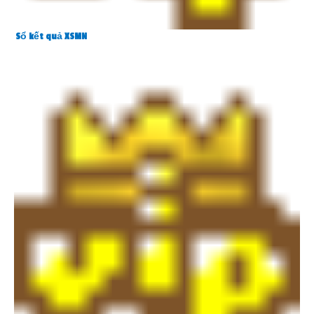
Sổ kết quả XSMN