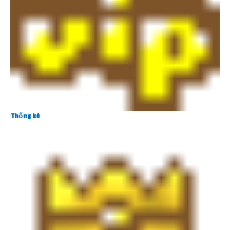
Thống kê