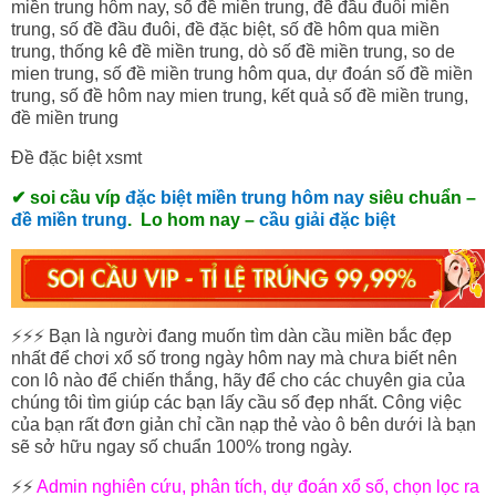
miền trung hôm nay, số đề miền trung, đề đầu đuôi miền
trung, số đề đầu đuôi, đề đặc biệt, số đề hôm qua miền
trung, thống kê đề miền trung, dò số đề miền trung, so de
mien trung, số đề miền trung hôm qua, dự đoán số đề miền
trung, số đề hôm nay mien trung, kết quả số đề miền trung,
đề miền trung
Đề đặc biệt xsmt
✔ soi cầu víp
đặc biệt miền trung hôm nay
siêu chuẩn –
đề miền trung
. Lo hom nay –
cầu giải đặc biệt
⚡️⚡️⚡️ Bạn là người đang muốn tìm dàn cầu miền bắc đẹp
nhất để chơi xổ số trong ngày hôm nay mà chưa biết nên
con lô nào để chiến thắng, hãy để cho các chuyên gia của
chúng tôi tìm giúp các bạn lấy cầu số đẹp nhất. Công việc
của bạn rất đơn giản chỉ cần nạp thẻ vào ô bên dưới là bạn
sẽ sở hữu ngay số chuẩn 100% trong ngày.
⚡️⚡️
Admin nghiên cứu, phân tích, dự đoán xổ số, chọn lọc ra