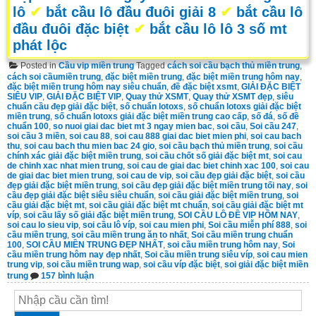
lô
✔
bắt cầu lô đầu đuôi giải 8
✔
bắt cầu lô
đầu đuôi đặc biệt
✔
bắt cầu lô lô 3 số mt
phát lộc
Posted in
Cầu vip miền trung
Tagged
cách soi cầu bạch thủ miền trung
,
cách soi cầumiền trung
,
đặc biệt miền trung
,
đặc biệt miền trung hôm nay
,
đặc biệt miền trung hôm nay siêu chuẩn
,
đề đặc biệt xsmt
,
GIẢI ĐẶC BIỆT
SIÊU VIP
,
GIẢI ĐẶC BIỆT VIP
,
Quay thử XSMT
,
Quay thử XSMT đẹp
,
siêu
chuẩn cầu đẹp giải đặc biệt
,
số chuẩn lotoxs
,
số chuẩn lotoxs giải đặc biệt
miền trung
,
số chuẩn lotoxs giải đặc biệt miền trung cao cấp
,
số đá
,
số đề
chuẩn 100
,
so nuoi giai dac biet mt 3 ngay mien bac
,
soi cầu
,
Soi cầu 247
,
soi cầu 3 miền
,
soi cau 88
,
soi cau 888 giai dac biet mien phi
,
soi cau bach
thu
,
soi cau bach thu mien bac 24 gio
,
soi cầu bạch thủ miền trung
,
soi cầu
chính xác giải đặc biệt miền trung
,
soi cầu chốt số giải đặc biệt mt
,
soi cau
de chinh xac nhat mien trung
,
soi cau de giai dac biet chinh xac 100
,
soi cau
de giai dac biet mien trung
,
soi cau de vip
,
soi cầu đẹp giải đặc biệt
,
soi cầu
đẹp giải đặc biệt miền trung
,
soi cầu đẹp giải đặc biệt miền trung tối nay
,
soi
cầu đẹp giải đặc biệt siêu siêu chuẩn
,
soi cầu giải đặc biệt miền trung
,
soi
cầu giải đặc biệt mt
,
soi cầu giải đặc biệt mt chuẩn
,
soi cầu giải đặc biệt mt
víp
,
soi cầu lấy số giải đặc biệt miền trung
,
SOI CẦU LÔ ĐỀ VIP HÔM NAY
,
soi cau lo sieu vip
,
soi cầu lô víp
,
soi cau mien phi
,
Soi cầu miễn phí 888
,
soi
cầu miền trung
,
soi cầu miền trung ăn to nhất
,
Soi cầu miền trung chuẩn
100
,
SOI CẦU MIỀN TRUNG ĐẸP NHẤT
,
soi cầu miền trung hôm nay
,
Soi
cầu miền trung hôm nay đẹp nhất
,
Soi cầu miền trung siêu víp
,
soi cau mien
trung vip
,
soi cầu miền trung wap
,
soi cầu víp đặc biệt
,
soi giải đặc biệt miền
ở
trung
157 bình luận
soi
cầu
víp
đặc