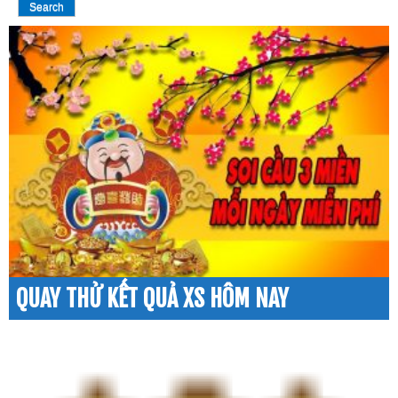
Search
biệt
miền
trung
hôm
nay
siêu
chuẩn
QUAY THỬ KẾT QUẢ XS HÔM NAY