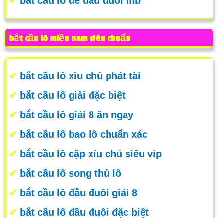
✔
bắt cầu lô đề đầu đuôi mb
bắt cầu lô miền nam siêu chuẩn
✔
bắt cầu lô xỉu chủ phát tài
✔
bắt cầu lô giải đặc biệt
✔
bắt cầu lô giải 8 ăn ngay
✔
bắt cầu lô bao lô chuẩn xác
✔
bắt cầu lô cặp xỉu chủ siêu víp
✔
bắt cầu lô song thủ lô
✔
bắt cầu lô đầu đuôi giải 8
✔
bắt cầu lô đầu đuôi đặc biệt