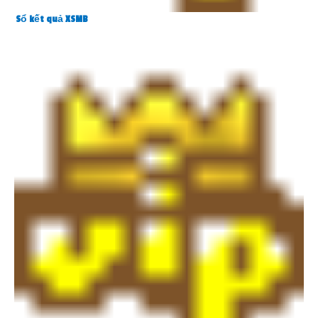
Sổ kết quả XSMB