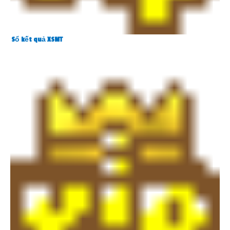
Sổ kết quả XSMT