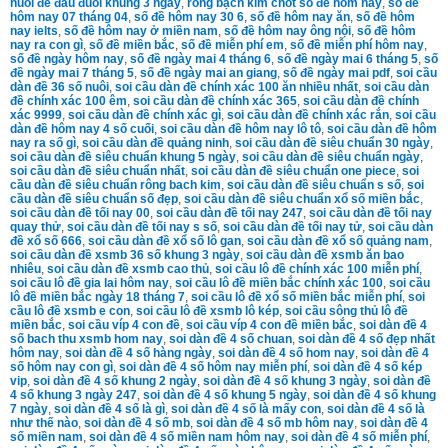
nuôi đề đầu đuôi khung 3 ngày
,
rồng bạch kim chốt số đề hôm nay
,
số đề
hôm nay 07 tháng 04
,
số đề hôm nay 30 6
,
số đề hôm nay ăn
,
số đề hôm
nay ielts
,
số đề hôm nay ở miền nam
,
số đề hôm nay ông nội
,
số đề hôm
nay ra con gì
,
số đề miền bắc
,
số đề miễn phí em
,
số đề miễn phí hôm nay
,
số đề ngày hôm nay
,
số đề ngày mai 4 tháng 6
,
số đề ngày mai 6 tháng 5
,
số
đề ngày mai 7 tháng 5
,
số đề ngày mai an giang
,
số đề ngày mai pdf
,
soi cầu
dàn đề 36 số nuôi
,
soi cầu dàn đề chính xác 100 ăn nhiều nhất
,
soi cầu dàn
đề chính xác 100 êm
,
soi cầu dàn đề chính xác 365
,
soi cầu dàn đề chính
xác 9999
,
soi cầu dàn đề chính xác gì
,
soi cầu dàn đề chính xác rắn
,
soi cầu
dàn đề hôm nay 4 số cuối
,
soi cầu dàn đề hôm nay lô tô
,
soi cầu dàn đề hôm
nay ra số gì
,
soi cầu dàn đề quảng ninh
,
soi cầu dàn đề siêu chuẩn 30 ngày
,
soi cầu dàn đề siêu chuẩn khung 5 ngày
,
soi cầu dàn đề siêu chuẩn ngày
,
soi cầu dàn đề siêu chuẩn nhất
,
soi cầu dàn đề siêu chuẩn one piece
,
soi
cầu dàn đề siêu chuẩn rông bach kim
,
soi cầu dàn đề siêu chuẩn s số
,
soi
cầu dàn đề siêu chuẩn số đẹp
,
soi cầu dàn đề siêu chuẩn xổ số miền bắc
,
soi cầu dàn đề tối nay 00
,
soi cầu dàn đề tối nay 247
,
soi cầu dàn đề tối nay
quay thử
,
soi cầu dàn đề tối nay s số
,
soi cầu dàn đề tối nay tử
,
soi cầu dàn
đề xổ số 666
,
soi cầu dàn đề xổ số lô gan
,
soi cầu dàn đề xổ số quảng nam
,
soi cầu dàn đề xsmb 36 số khung 3 ngày
,
soi cầu dàn đề xsmb ăn bao
nhiêu
,
soi cầu dàn đề xsmb cao thủ
,
soi cầu lô đề chính xác 100 miễn phí
,
soi cầu lô đề gia lai hôm nay
,
soi cầu lô đề miền bắc chính xác 100
,
soi cầu
lô đề miền bắc ngày 18 tháng 7
,
soi cầu lô đề xổ số miền bắc miễn phí
,
soi
cầu lô đề xsmb e con
,
soi cầu lô đề xsmb lô kép
,
soi cầu sông thủ lô đề
miền bắc
,
soi cầu víp 4 con đề
,
soi cầu víp 4 con đề miền bắc
,
soi dàn đề 4
số bach thu xsmb hom nay
,
soi dàn đề 4 số chuan
,
soi dàn đề 4 số đẹp nhất
hôm nay
,
soi dàn đề 4 số hàng ngày
,
soi dàn đề 4 số hom nay
,
soi dàn đề 4
số hôm nay con gì
,
soi dàn đề 4 số hôm nay miễn phí
,
soi dàn đề 4 số kép
vip
,
soi dàn đề 4 số khung 2 ngày
,
soi dàn đề 4 số khung 3 ngày
,
soi dàn đề
4 số khung 3 ngày 247
,
soi dàn đề 4 số khung 5 ngày
,
soi dàn đề 4 số khung
7 ngày
,
soi dàn đề 4 số là gì
,
soi dàn đề 4 số là mấy con
,
soi dàn đề 4 số là
như thế nào
,
soi dàn đề 4 số mb
,
soi dàn đề 4 số mb hôm nay
,
soi dàn đề 4
số miền nam
,
soi dàn đề 4 số miền nam hôm nay
,
soi dàn đề 4 số miễn phí
,