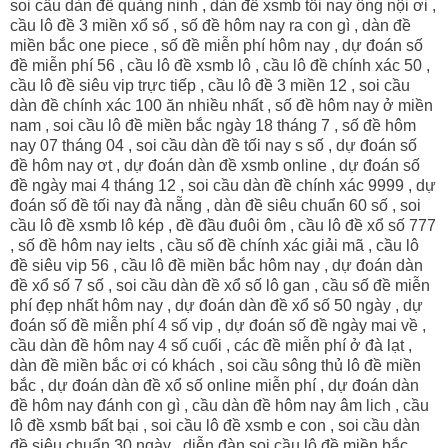
soi cầu dàn đề quảng ninh , dàn đề xsmb tối nay ông nội ơi ,
cầu lô đề 3 miền xổ số , số đề hôm nay ra con gì , dàn đề
miền bắc one piece , số đề miễn phí hôm nay , dự đoán số
đề miễn phí 56 , cầu lô đề xsmb lô , cầu lô đề chính xác 50 ,
cầu lô đề siêu vip trực tiếp , cầu lô đề 3 miền 12 , soi cầu
dàn đề chính xác 100 ăn nhiều nhất , số đề hôm nay ở miền
nam , soi cầu lô đề miền bắc ngày 18 tháng 7 , số đề hôm
nay 07 tháng 04 , soi cầu dàn đề tối nay s số , dự đoán số
đề hôm nay ơt , dự đoán dàn đề xsmb online , dự đoán số
đề ngày mai 4 tháng 12 , soi cầu dàn đề chính xác 9999 , dự
đoán số đề tối nay đà nẵng , dàn đề siêu chuẩn 60 số , soi
cầu lô đề xsmb lô kép , đề đầu đuôi ôm , cầu lô đề xổ số 777
, số đề hôm nay ielts , cầu số đề chính xác giải mã , cầu lô
đề siêu vip 56 , cầu lô đề miền bắc hôm nay , dự đoán dàn
đề xổ số 7 số , soi cầu dàn đề xổ số lô gan , cầu số đề miễn
phí đẹp nhất hôm nay , dự đoán dàn đề xổ số 50 ngày , dự
đoán số đề miễn phí 4 số vip , dự đoán số đề ngày mai về ,
cầu dàn đề hôm nay 4 số cuối , các đề miễn phí ở đà lạt ,
dàn đề miền bắc ơi có khách , soi cầu sông thủ lô đề miền
bắc , dự đoán dàn đề xổ số online miễn phí , dự đoán dàn
đề hôm nay đánh con gì , cầu dàn đề hôm nay âm lich , cầu
lô đề xsmb bất bại , soi cầu lô đề xsmb e con , soi cầu dàn
đề siêu chuẩn 30 ngày , diễn đàn soi cầu lô đề miền bắc ,