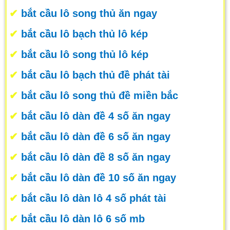
✔
bắt cầu lô song thủ ăn ngay
✔
bắt cầu lô bạch thủ lô kép
✔
bắt cầu lô song thủ lô kép
✔
bắt cầu lô bạch thủ đề phát tài
✔
bắt cầu lô song thủ đề miền bắc
✔
bắt cầu lô dàn đề 4 số ăn ngay
✔
bắt cầu lô dàn đề 6 số ăn ngay
✔
bắt cầu lô dàn đề 8 số ăn ngay
✔
bắt cầu lô dàn đề 10 số ăn ngay
✔
bắt cầu lô dàn lô 4 số phát tài
✔
bắt cầu lô dàn lô 6 số mb