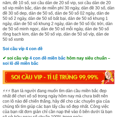
năm, đề 10 số, soi cầu dàn de 20 số vip, soi cầu dàn de 20
số vip miễn bắc, dàn de miễn phí 30 ngày, dàn đề 30 số, dàn
đề 30 số dep, dàn de 50 số, dàn de 50 số 02 ngày, dàn de
50 số 2 ngày, dàn de 50 số bất bại, dàn de 50 số khung 1
ngày, dàn de 50 số khung 2 ngày, dàn de 50 số lộc trời, dàn
de 50 số minh ngọc, dàn de 50 số mỗi ngày, dàn de 50 số
rồng bạch kim, dàn de 50 số vip, dàn de 50 số víp, dàn de
50 số xsmb
Soi cầu víp 4 con đề
✔ soi cầu víp
4 con đề miền bắc
hôm nay siêu chuẩn –
soi lô đề miền bắc
⚡️⚡️⚡️ Bạn là người đang muốn tìm dàn cầu miền bắc đẹp
nhất để chơi xổ số trong ngày hôm nay mà chưa biết nên
con lô nào để chiến thắng, hãy để cho các chuyên gia của
chúng tôi tìm giúp các bạn lấy cầu số đẹp nhất. Công việc
của bạn rất đơn giản chỉ cần nạp thẻ vào ô bên dưới là bạn
sẽ sở hữu ngay số chuẩn 100% trong ngày.