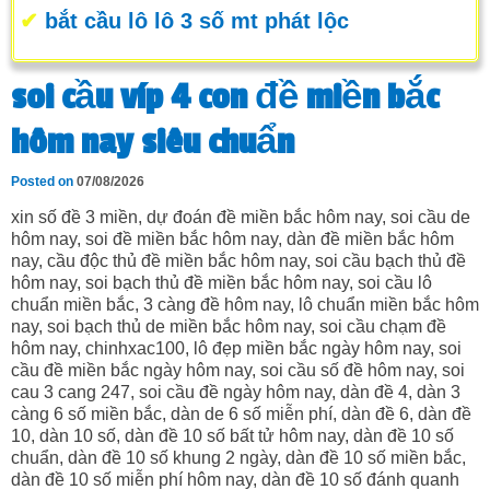
✔
bắt cầu lô lô 3 số mt phát lộc
soi cầu víp 4 con đề miền bắc
hôm nay siêu chuẩn
Posted on
07/08/2026
xin số đề 3 miền, dự đoán đề miền bắc hôm nay, soi cầu de
hôm nay, soi đề miền bắc hôm nay, dàn đề miền bắc hôm
nay, cầu độc thủ đề miền bắc hôm nay, soi cầu bạch thủ đề
hôm nay, soi bạch thủ đề miền bắc hôm nay, soi cầu lô
chuẩn miền bắc, 3 càng đề hôm nay, lô chuẩn miền bắc hôm
nay, soi bạch thủ de miền bắc hôm nay, soi cầu chạm đề
hôm nay, chinhxac100, lô đẹp miền bắc ngày hôm nay, soi
cầu đề miền bắc ngày hôm nay, soi cầu số đề hôm nay, soi
cau 3 cang 247, soi cầu đề ngày hôm nay, dàn đề 4, dàn 3
càng 6 số miền bắc, dàn de 6 số miễn phí, dàn đề 6, dàn đề
10, dàn 10 số, dàn đề 10 số bất tử hôm nay, dàn đề 10 số
chuẩn, dàn đề 10 số khung 2 ngày, dàn đề 10 số miền bắc,
dàn đề 10 số miễn phí hôm nay, dàn đề 10 số đánh quanh