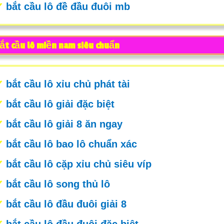
✔
bắt cầu lô đề đầu đuôi mb
ắt cầu lô miền nam siêu chuẩn
✔
bắt cầu lô xỉu chủ phát tài
✔
bắt cầu lô giải đặc biệt
✔
bắt cầu lô giải 8 ăn ngay
✔
bắt cầu lô bao lô chuẩn xác
✔
bắt cầu lô cặp xỉu chủ siêu víp
✔
bắt cầu lô song thủ lô
✔
bắt cầu lô đầu đuôi giải 8
✔
bắt cầu lô đầu đuôi đặc biệt