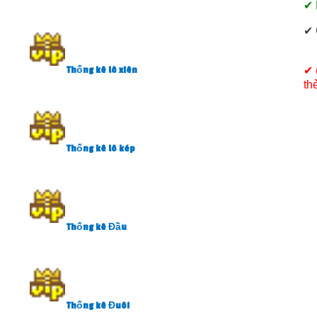
✔ 
✔ 
✔ 
Thống kê lô xiên
th
Thống kê lô kép
Thống kê Đầu
Thống kê Đuôi