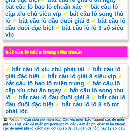
bắt cầu lô bao lô chuẩn xác
✔
bắt cầu lô
cặp xỉu chủ siêu víp
✔
bắt cầu lô song thủ
lô
✔
bắt cầu lô đầu đuôi giải 8
✔
bắt cầu lô
đầu đuôi đặc biệt
✔
bắt cầu lô lô 3 số siêu
víp
bắt cầu lô miền trung siêu chuẩn
✔
bắt cầu lô xỉu chủ phát tài
✔
bắt cầu lô
giải đặc biệt
✔
bắt cầu lô giải 8 siêu víp
✔
bắt cầu lô bao lô miền trung
✔
bắt cầu lô
cặp xỉu chủ ăn ngay
✔
bắt cầu lô song thủ
lô
✔
bắt cầu lô đầu đuôi giải 8
✔
bắt cầu lô
đầu đuôi đặc biệt
✔
bắt cầu lô lô 3 số mt
phát lộc
Posted in
Cầu siêu vip miền bắc
,
Cầu vip miền bắc
Tagged
các đề miễn
phí ở đà lạt
,
các đề miễn phí powerpoint
,
các đề miễn phí quản lý tài khoản
,
các đề miễn phí rổ
,
cách cầu cơ xin số đề
,
cầu dàn đề hôm nay 12 số
,
cầu