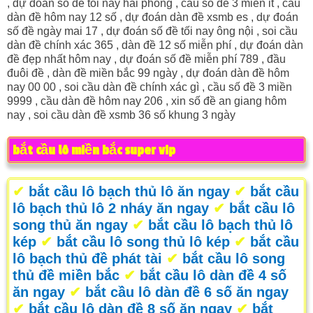
, dự đoán số đề tối nay hải phòng , cầu số đề 3 miền it , cầu
dàn đề hôm nay 12 số , dự đoán dàn đề xsmb es , dự đoán
số đề ngày mai 17 , dự đoán số đề tối nay ông nội , soi cầu
dàn đề chính xác 365 , dàn đề 12 số miễn phí , dự đoán dàn
đề đẹp nhất hôm nay , dự đoán số đề miễn phí 789 , đầu
đuôi đề , dàn đề miền bắc 99 ngày , dự đoán dàn đề hôm
nay 00 00 , soi cầu dàn đề chính xác gì , cầu số đề 3 miền
9999 , cầu dàn đề hôm nay 206 , xin số đề an giang hôm
nay , soi cầu dàn đề xsmb 36 số khung 3 ngày
bắt cầu lô miền bắc super vip
✔
bắt cầu lô bạch thủ lô ăn ngay
✔
bắt cầu
lô bạch thủ lô 2 nháy ăn ngay
✔
bắt cầu lô
song thủ ăn ngay
✔
bắt cầu lô bạch thủ lô
kép
✔
bắt cầu lô song thủ lô kép
✔
bắt cầu
lô bạch thủ đề phát tài
✔
bắt cầu lô song
thủ đề miền bắc
✔
bắt cầu lô dàn đề 4 số
ăn ngay
✔
bắt cầu lô dàn đề 6 số ăn ngay
✔
bắt cầu lô dàn đề 8 số ăn ngay
✔
bắt