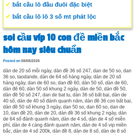
✔
bắt cầu lô đầu đuôi đặc biệt
✔
bắt cầu lô lô 3 số mt phát lộc
soi cầu víp 10 con đề miền bắc
hôm nay siêu chuẩn
Posted on
08/08/2026
dàn de 20 số mỗi ngày, dàn đề 36 số 247, dan de 50 so, dan
36 so, taodande, dàn de 64 số hàng ngày, dàn de 20 số
hàng ngày, dan de 60 so, dan đề 60, dàn 50 số, dàn de 60,
dàn đê 60, dàn 50 số khung 2 ngày, dàn de 50, dàn đề 50,
dàn đề 50 số 247, dan de bat tu, dàn 36 số bất bại, dàn de
40 số, dàn de 40 số đánh quanh năm, dàn đề 36 con bất bại,
dàn đề 50 số khung 3 ngày, dan 50 so, dan 60 so, dan de
10, dan đề 20, dàn de 20, dàn đề 36 số khung 2 ngày, dàn
de 64 số đánh quanh năm, dàn de 4 số, dàn de 4 số miễn
phí, dàn de 4 càng đánh quanh năm, dàn de 4 số vip miền
bắc, dàn de 4 số 200k, dàn đề 8, dàn de 8 số, dàn de 8 số