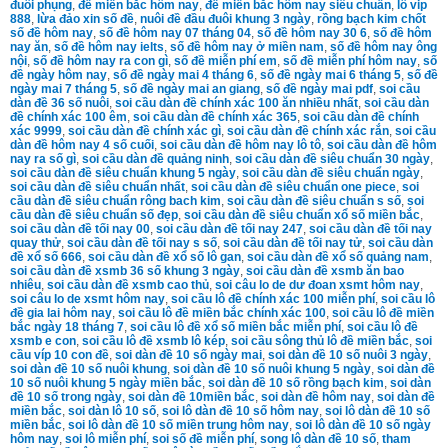
đuôi phụng
,
đề miền bắc hôm nay
,
đề miền bắc hôm nay siêu chuẩn
,
lô vip
888
,
lừa đảo xin số đề
,
nuôi đề đầu đuôi khung 3 ngày
,
rồng bạch kim chốt
số đề hôm nay
,
số đề hôm nay 07 tháng 04
,
số đề hôm nay 30 6
,
số đề hôm
nay ăn
,
số đề hôm nay ielts
,
số đề hôm nay ở miền nam
,
số đề hôm nay ông
nội
,
số đề hôm nay ra con gì
,
số đề miễn phí em
,
số đề miễn phí hôm nay
,
số
đề ngày hôm nay
,
số đề ngày mai 4 tháng 6
,
số đề ngày mai 6 tháng 5
,
số đề
ngày mai 7 tháng 5
,
số đề ngày mai an giang
,
số đề ngày mai pdf
,
soi cầu
dàn đề 36 số nuôi
,
soi cầu dàn đề chính xác 100 ăn nhiều nhất
,
soi cầu dàn
đề chính xác 100 êm
,
soi cầu dàn đề chính xác 365
,
soi cầu dàn đề chính
xác 9999
,
soi cầu dàn đề chính xác gì
,
soi cầu dàn đề chính xác rắn
,
soi cầu
dàn đề hôm nay 4 số cuối
,
soi cầu dàn đề hôm nay lô tô
,
soi cầu dàn đề hôm
nay ra số gì
,
soi cầu dàn đề quảng ninh
,
soi cầu dàn đề siêu chuẩn 30 ngày
,
soi cầu dàn đề siêu chuẩn khung 5 ngày
,
soi cầu dàn đề siêu chuẩn ngày
,
soi cầu dàn đề siêu chuẩn nhất
,
soi cầu dàn đề siêu chuẩn one piece
,
soi
cầu dàn đề siêu chuẩn rông bach kim
,
soi cầu dàn đề siêu chuẩn s số
,
soi
cầu dàn đề siêu chuẩn số đẹp
,
soi cầu dàn đề siêu chuẩn xổ số miền bắc
,
soi cầu dàn đề tối nay 00
,
soi cầu dàn đề tối nay 247
,
soi cầu dàn đề tối nay
quay thử
,
soi cầu dàn đề tối nay s số
,
soi cầu dàn đề tối nay tử
,
soi cầu dàn
đề xổ số 666
,
soi cầu dàn đề xổ số lô gan
,
soi cầu dàn đề xổ số quảng nam
,
soi cầu dàn đề xsmb 36 số khung 3 ngày
,
soi cầu dàn đề xsmb ăn bao
nhiêu
,
soi cầu dàn đề xsmb cao thủ
,
soi câu lo de dư đoan xsmt hôm nay
,
soi câu lo de xsmt hôm nay
,
soi cầu lô đề chính xác 100 miễn phí
,
soi cầu lô
đề gia lai hôm nay
,
soi cầu lô đề miền bắc chính xác 100
,
soi cầu lô đề miền
bắc ngày 18 tháng 7
,
soi cầu lô đề xổ số miền bắc miễn phí
,
soi cầu lô đề
xsmb e con
,
soi cầu lô đề xsmb lô kép
,
soi cầu sông thủ lô đề miền bắc
,
soi
cầu víp 10 con đề
,
soi dàn đề 10 số ngày mai
,
soi dàn đề 10 số nuôi 3 ngày
,
soi dàn đề 10 số nuôi khung
,
soi dàn đề 10 số nuôi khung 5 ngày
,
soi dàn đề
10 số nuôi khung 5 ngày miền bắc
,
soi dàn đề 10 số rồng bạch kim
,
soi dàn
đề 10 số trong ngày
,
soi dàn đề 10miền bắc
,
soi dàn đề hôm nay
,
soi dàn đề
miền bắc
,
soi dàn lô 10 số
,
soi lô dàn đề 10 số hôm nay
,
soi lô dàn đề 10 số
miền bắc
,
soi lô dàn đề 10 số miền trung hôm nay
,
soi lô dàn đề 10 số ngày
hôm nay
,
soi lô miễn phí
,
soi số đề miễn phí
,
song lô dàn đề 10 số
,
tham