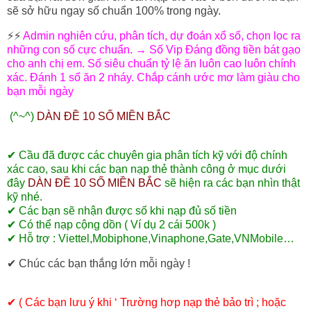
sẽ sở hữu ngay số chuẩn 100% trong ngày.
⚡️⚡️
Admin nghiên cứu, phân tích, dự đoán xổ số, chọn lọc ra
những con số cực chuẩn. → Số Vip Đáng đồng tiền bát gạo
cho anh chị em. Số siêu chuẩn tỷ lệ ăn luôn cao luôn chính
xác. Đánh 1 số ăn 2 nháy. Chắp cánh ước mơ làm giàu cho
bạn mỗi ngày
(^~^)
DÀN ĐỀ 10 SỐ MIỀN BẮC
✔ Cầu đã được các chuyên gia phân tích kỹ với độ chính
xác cao, sau khi các bạn nạp thẻ thành công ở mục dưới
đây
DÀN ĐỀ 10 SỐ MIỀN BẮC
sẽ hiện ra các bạn nhìn thật
kỹ nhé.
✔ Các bạn sẽ nhận được số khi nạp đủ số tiền
✔ Có thể nạp cộng dồn ( Ví dụ 2 cái 500k )
✔ Hỗ trợ : Viettel,Mobiphone,Vinaphone,Gate,VNMobile…
✔ Chúc các bạn thắng lớn mỗi ngày !
✔ ( Các bạn lưu ý khi ‘ Trường hơp nạp thẻ bảo trì ; hoặc