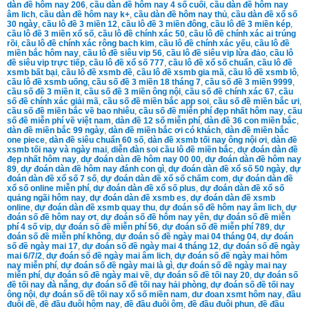
dàn đề hôm nay 206
,
cầu dàn đề hôm nay 4 số cuối
,
cầu dàn đề hôm nay
âm lich
,
cầu dàn đề hôm nay k+
,
cầu dàn đề hôm nay thủ
,
cầu dàn đề xổ số
30 ngày
,
cầu lô đề 3 miền 12
,
cầu lô đề 3 miền đông
,
cầu lô đề 3 miền kép
,
cầu lô đề 3 miền xổ số
,
cầu lô đề chính xác 50
,
cầu lô đề chính xác ai trúng
rồi
,
cầu lô đề chính xác rông bach kim
,
cầu lô đề chính xác yếu
,
cầu lô đề
miền bắc hôm nay
,
cầu lô đề siêu vip 56
,
cầu lô đề siêu vip lừa đảo
,
cầu lô
đề siêu vip trực tiếp
,
cầu lô đề xổ số 777
,
cầu lô đề xổ số chuẩn
,
cầu lô đề
xsmb bất bại
,
cầu lô đề xsmb đề
,
cầu lô đề xsmb gia mã
,
cầu lô đề xsmb lô
,
cầu lô đề xsmb uống
,
cầu số đề 3 miền 18 tháng 7
,
cầu số đề 3 miền 9999
,
cầu số đề 3 miền it
,
cầu số đề 3 miền ông nội
,
cầu số đề chính xác 67
,
cầu
số đề chính xác giải mã
,
cầu số đề miền bắc app soi
,
cầu số đề miền bắc ưi
,
cầu số đề miền bắc về bao nhiêu
,
cầu số đề miễn phí đẹp nhất hôm nay
,
cầu
số đề miễn phí về việt nam
,
dàn đề 12 số miễn phí
,
dàn đề 36 con miền bắc
,
dàn đề miền bắc 99 ngày
,
dàn đề miền bắc ơi có khách
,
dàn đề miền bắc
one piece
,
dàn đề siêu chuẩn 60 số
,
dàn đề xsmb tối nay ông nội ơi
,
dàn đề
xsmb tối nay và ngày mai
,
diễn đàn soi cầu lô đề miền bắc
,
dự đoán dàn đề
đẹp nhất hôm nay
,
dự đoán dàn đề hôm nay 00 00
,
dự đoán dàn đề hôm nay
89
,
dự đoán dàn đề hôm nay đánh con gì
,
dự đoán dàn đề xổ số 50 ngày
,
dự
đoán dàn đề xổ số 7 số
,
dự đoán dàn đề xổ số chấm com
,
dự đoán dàn đề
xổ số online miễn phí
,
dự đoán dàn đề xổ số plus
,
dự đoán dàn đề xổ số
quảng ngãi hôm nay
,
dự đoán dàn đề xsmb es
,
dự đoán dàn đề xsmb
online
,
dự đoán dàn đề xsmb quay thu
,
dự đoán số đề hôm nay âm lich
,
dự
đoán số đề hôm nay ơt
,
dự đoán số đề hôm nay yên
,
dự đoán số đề miễn
phí 4 số vip
,
dự đoán số đề miễn phí 56
,
dự đoán số đề miễn phí 789
,
dự
đoán số đề miễn phí không
,
dự đoán số đề ngày mai 04 tháng 04
,
dự đoán
số đề ngày mai 17
,
dự đoán số đề ngày mai 4 tháng 12
,
dự đoán số đề ngày
mai 6/7/2
,
dự đoán số đề ngày mai âm lich
,
dự đoán số đề ngày mai hôm
nay miễn phí
,
dự đoán số đề ngày mai là gì
,
dự đoán số đề ngày mai nay
miễn phí
,
dự đoán số đề ngày mai về
,
dự đoán số đề tối nay 20
,
dự đoán số
đề tối nay đà nẵng
,
dự đoán số đề tối nay hải phòng
,
dự đoán số đề tối nay
ông nội
,
dự đoán số đề tối nay xổ số miền nam
,
dư đoan xsmt hôm nay
,
đầu
đuôi đề
,
đề đầu đuôi hôm nay
,
đề đầu đuôi ôm
,
đề đầu đuôi phun
,
đề đầu