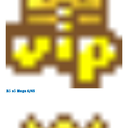
Xổ số Mega 6/45