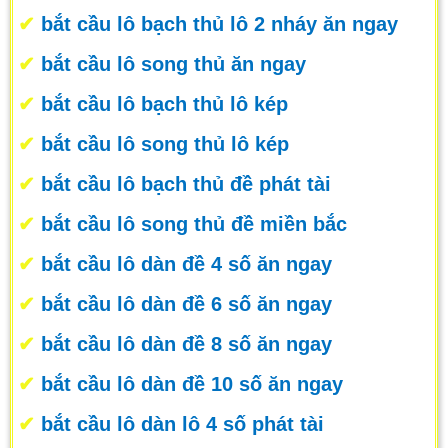
✔
bắt cầu lô bạch thủ lô 2 nháy ăn ngay
✔
bắt cầu lô song thủ ăn ngay
✔
bắt cầu lô bạch thủ lô kép
✔
bắt cầu lô song thủ lô kép
✔
bắt cầu lô bạch thủ đề phát tài
✔
bắt cầu lô song thủ đề miền bắc
✔
bắt cầu lô dàn đề 4 số ăn ngay
✔
bắt cầu lô dàn đề 6 số ăn ngay
✔
bắt cầu lô dàn đề 8 số ăn ngay
✔
bắt cầu lô dàn đề 10 số ăn ngay
✔
bắt cầu lô dàn lô 4 số phát tài