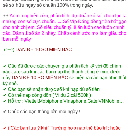
sẽ sở hữu ngay số chuẩn 100% trong ngày.
⚡️⚡️
Admin nghiên cứu, phân tích, dự đoán xổ số, chọn lọc ra
những con số cực chuẩn. → Số Vip Đáng đồng tiền bát gạo
cho anh chị em. Số siêu chuẩn tỷ lệ ăn luôn cao luôn chính
xác. Đánh 1 số ăn 2 nháy. Chắp cánh ước mơ làm giàu cho
bạn mỗi ngày
(^~^)
DÀN ĐỀ 10 SỐ MIỀN BẮC
✔ Cầu đã được các chuyên gia phân tích kỹ với độ chính
xác cao, sau khi các bạn nạp thẻ thành công ở mục dưới
đây
DÀN ĐỀ 10 SỐ MIỀN BẮC
sẽ hiện ra các bạn nhìn thật
kỹ nhé.
✔ Các bạn sẽ nhận được số khi nạp đủ số tiền
✔ Có thể nạp cộng dồn ( Ví dụ 2 cái 500k )
✔ Hỗ trợ : Viettel,Mobiphone,Vinaphone,Gate,VNMobile…
✔ Chúc các bạn thắng lớn mỗi ngày !
✔ ( Các bạn lưu ý khi ‘ Trường hơp nạp thẻ bảo trì ; hoặc