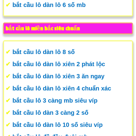
✔
bắt cầu lô dàn lô 6 số mb
bắt cầu lô miền bắc siêu chuẩn
✔
bắt cầu lô dàn lô 8 số
✔
bắt cầu lô dàn lô xiên 2 phát lộc
✔
bắt cầu lô dàn lô xiên 3 ăn ngay
✔
bắt cầu lô dàn lô xiên 4 chuẩn xác
✔
bắt cầu lô 3 càng mb siêu víp
✔
bắt cầu lô dàn 3 càng 2 số
✔
bắt cầu lô dàn lô 10 số siêu víp