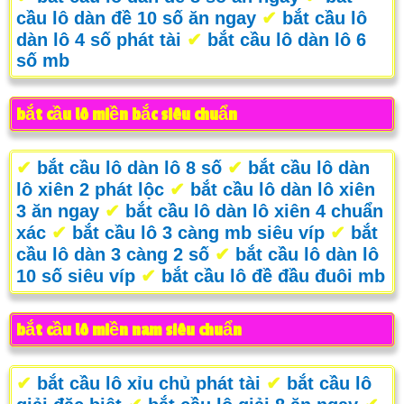
cầu lô dàn đề 10 số ăn ngay
✔
bắt cầu lô
dàn lô 4 số phát tài
✔
bắt cầu lô dàn lô 6
số mb
bắt cầu lô miền bắc siêu chuẩn
✔
bắt cầu lô dàn lô 8 số
✔
bắt cầu lô dàn
lô xiên 2 phát lộc
✔
bắt cầu lô dàn lô xiên
3 ăn ngay
✔
bắt cầu lô dàn lô xiên 4 chuẩn
xác
✔
bắt cầu lô 3 càng mb siêu víp
✔
bắt
cầu lô dàn 3 càng 2 số
✔
bắt cầu lô dàn lô
10 số siêu víp
✔
bắt cầu lô đề đầu đuôi mb
bắt cầu lô miền nam siêu chuẩn
✔
bắt cầu lô xỉu chủ phát tài
✔
bắt cầu lô