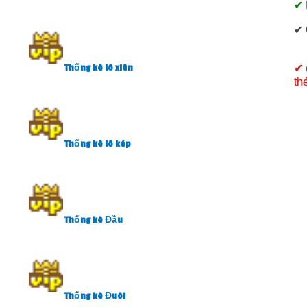
✔ 
✔ 
✔ 
Thống kê lô xiên
th
Thống kê lô kép
Thống kê Đầu
Thống kê Đuôi