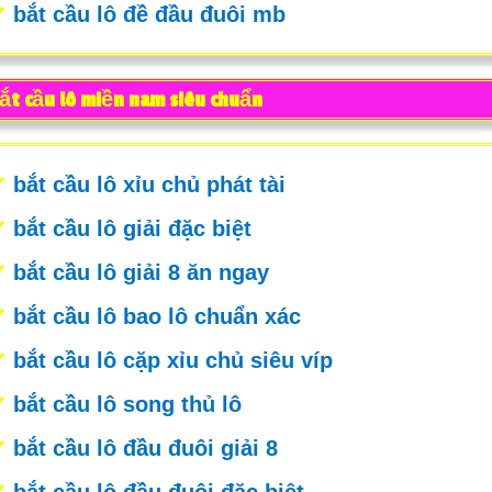
✔
bắt cầu lô đề đầu đuôi mb
ắt cầu lô miền nam siêu chuẩn
✔
bắt cầu lô xỉu chủ phát tài
✔
bắt cầu lô giải đặc biệt
✔
bắt cầu lô giải 8 ăn ngay
✔
bắt cầu lô bao lô chuẩn xác
✔
bắt cầu lô cặp xỉu chủ siêu víp
✔
bắt cầu lô song thủ lô
✔
bắt cầu lô đầu đuôi giải 8
✔
bắt cầu lô đầu đuôi đặc biệt