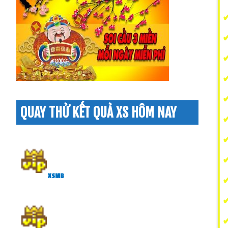
QUAY THỬ KẾT QUẢ XS HÔM NAY
XSMB