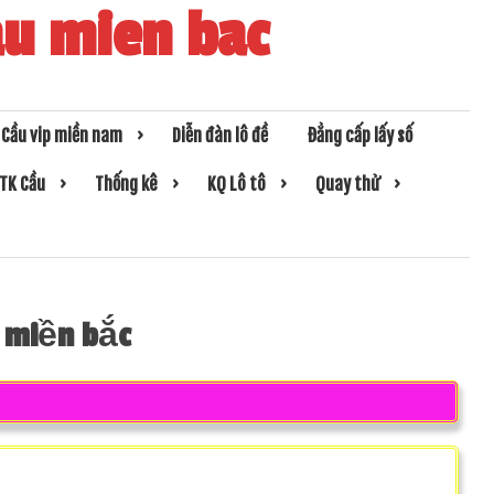
cau mien bac
Cầu vip miền nam
Diễn đàn lô đề
Đẳng cấp lấy số
TK Cầu
Thống kê
KQ Lô tô
Quay thử
ố miền bắc