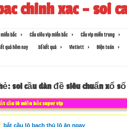
bac chinh xac – soi 
 miền bắc
Cầu siêu vip miền bắc
Cầu vip miền trung
ết quả hôm nay
Sổ kết quả
Vietlott
Điện toán
hẻ:
soi cầu dàn đề siêu chuẩn xổ s
ắt cầu lô miền bắc super vip
✔
bắt cầu lô bạch thủ lô ăn ngay