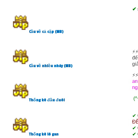
✔ 
Cầu về cả cặp (MB)
⚡️
để
gi
Cầu về nhiều nháy (MB)
⚡️⚡
an
ng
(^
Thống kê đầu đuôi
✔ 
ĐỀ
✔ 
✔ 
Thống kê lô gan