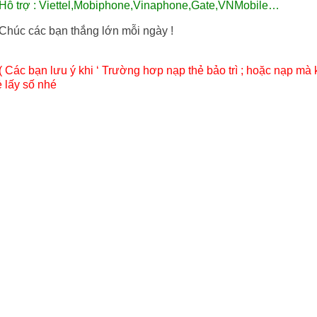
Hỗ trợ : Viettel,Mobiphone,Vinaphone,Gate,VNMobile…
Chúc các bạn thắng lớn mỗi ngày !
( Các bạn lưu ý khi ‘ Trường hơp nạp thẻ bảo trì ; hoặc nạp m
ẻ lấy số nhé