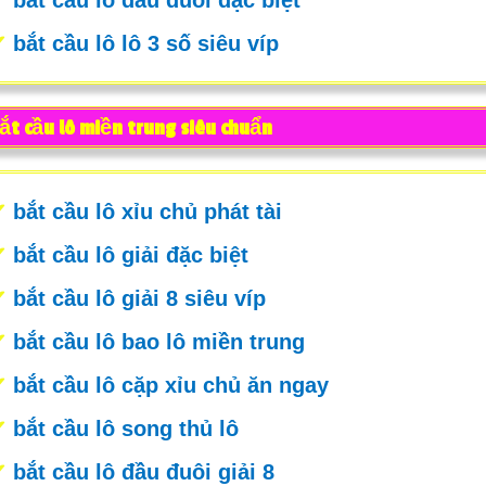
✔
bắt cầu lô lô 3 số siêu víp
ắt cầu lô miền trung siêu chuẩn
✔
bắt cầu lô xỉu chủ phát tài
✔
bắt cầu lô giải đặc biệt
✔
bắt cầu lô giải 8 siêu víp
✔
bắt cầu lô bao lô miền trung
✔
bắt cầu lô cặp xỉu chủ ăn ngay
✔
bắt cầu lô song thủ lô
✔
bắt cầu lô đầu đuôi giải 8