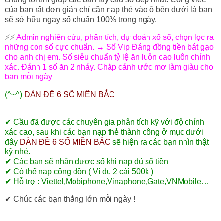
của bạn rất đơn giản chỉ cần nạp thẻ vào ô bên dưới là bạn
sẽ sở hữu ngay số chuẩn 100% trong ngày.
⚡️⚡️
Admin nghiên cứu, phân tích, dự đoán xổ số, chọn lọc ra
những con số cực chuẩn. → Số Vip Đáng đồng tiền bát gạo
cho anh chị em. Số siêu chuẩn tỷ lệ ăn luôn cao luôn chính
xác. Đánh 1 số ăn 2 nháy. Chắp cánh ước mơ làm giàu cho
bạn mỗi ngày
(^~^)
DÀN ĐỀ 6 SỐ MIỀN BẮC
✔ Cầu đã được các chuyên gia phân tích kỹ với độ chính
xác cao, sau khi các bạn nạp thẻ thành công ở mục dưới
đây
DÀN ĐỀ 6 SỐ MIỀN BẮC
sẽ hiện ra các bạn nhìn thật
kỹ nhé.
✔ Các bạn sẽ nhận được số khi nạp đủ số tiền
✔ Có thể nạp cộng dồn ( Ví dụ 2 cái 500k )
✔ Hỗ trợ : Viettel,Mobiphone,Vinaphone,Gate,VNMobile…
✔ Chúc các bạn thắng lớn mỗi ngày !