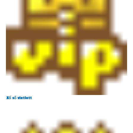
Xổ số vietlott