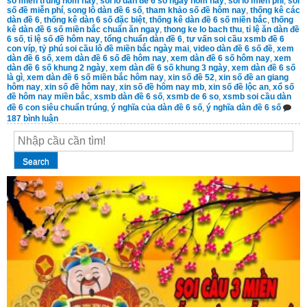
số miền trung hôm nay
,
soi lô dàn đề 6 số ngày hôm nay
,
soi lô miễn phí
,
soi
số đề miễn phí
,
song lô dàn đề 6 số
,
tham khảo số đề hôm nay
,
thống kê các
dàn đề 6
,
thống kê dàn 6 số đặc biệt
,
thống kê dàn đề 6 số miền bắc
,
thống
kê dàn đề 6 số miền bắc chuẩn ăn ngay
,
thong ke lo bach thu
,
tỉ lệ ăn dàn đề
6 số
,
tỉ lệ số đề hôm nay
,
tổng chuẩn dàn đề 6
,
tư vấn soi cầu xsmb đề 6
con víp
,
tỷ phú soi cầu lô đề miền bắc ngày mai
,
video dàn đề 6 số đề
,
xem
dàn đề 6 số
,
xem dàn đề 6 số đề hôm nay
,
xem dàn đề 6 số hôm nay
,
xem
dàn đề 6 số khung 2 ngày
,
xem dàn đề 6 số khung 3 ngày
,
xem dàn đề 6 số
là gì
,
xem dàn đề 6 số miền bắc hôm nay
,
xin số đề 52
,
xin số đề an giang
hôm nay
,
xin số đề hôm nay
,
xin số đề hôm nay mb
,
xin số đề lộc an
,
xổ số
đề hôm nay miền bắc
,
xsmb dàn đề 6 số
,
xsmb de 6 so
,
xsmb soi cầu dàn
đề 6 con siêu chuẩn trúng
,
ý nghĩa của dàn đề 6 số
,
ý nghĩa dàn đề 6 số
ở
187 bình luận
soi
cầu
víp
6
Search
con
đề
miền
bắc
hôm
nay
siêu
chuẩn