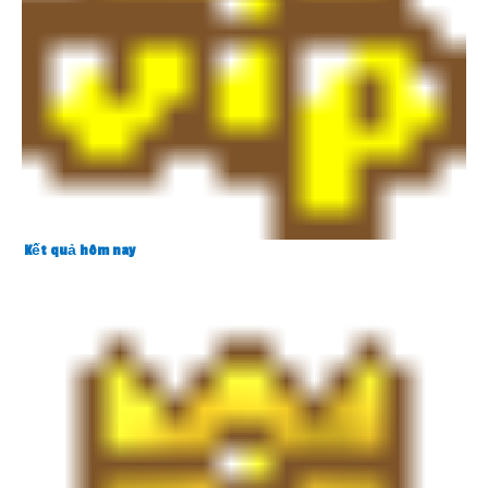
Kết quả hôm nay