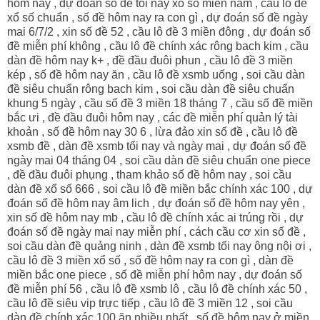
hôm nay , dự đoán số đề tối nay xổ số miền nam , cầu lô đề
xổ số chuẩn , số đề hôm nay ra con gì , dự đoán số đề ngày
mai 6/7/2 , xin số đề 52 , cầu lô đề 3 miền đông , dự đoán số
đề miễn phí không , cầu lô đề chính xác rông bach kim , cầu
dàn đề hôm nay k+ , đề đầu đuôi phun , cầu lô đề 3 miền
kép , số đề hôm nay ăn , cầu lô đề xsmb uống , soi cầu dàn
đề siêu chuẩn rông bach kim , soi cầu dàn đề siêu chuẩn
khung 5 ngày , cầu số đề 3 miền 18 tháng 7 , cầu số đề miền
bắc ưi , đề đầu đuôi hôm nay , các đề miễn phí quản lý tài
khoản , số đề hôm nay 30 6 , lừa đảo xin số đề , cầu lô đề
xsmb đề , dàn đề xsmb tối nay và ngày mai , dự đoán số đề
ngày mai 04 tháng 04 , soi cầu dàn đề siêu chuẩn one piece
, đề đầu đuôi phụng , tham khảo số đề hôm nay , soi cầu
dàn đề xổ số 666 , soi cầu lô đề miền bắc chính xác 100 , dự
đoán số đề hôm nay âm lich , dự đoán số đề hôm nay yên ,
xin số đề hôm nay mb , cầu lô đề chính xác ai trúng rồi , dự
đoán số đề ngày mai nay miễn phí , cách cầu cơ xin số đề ,
soi cầu dàn đề quảng ninh , dàn đề xsmb tối nay ông nội ơi ,
cầu lô đề 3 miền xổ số , số đề hôm nay ra con gì , dàn đề
miền bắc one piece , số đề miễn phí hôm nay , dự đoán số
đề miễn phí 56 , cầu lô đề xsmb lô , cầu lô đề chính xác 50 ,
cầu lô đề siêu vip trực tiếp , cầu lô đề 3 miền 12 , soi cầu
dàn đề chính xác 100 ăn nhiều nhất , số đề hôm nay ở miền