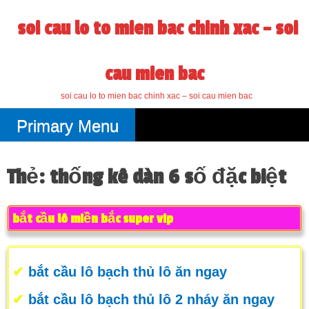
Skip
to
soi cau lo to mien bac chinh xac – soi
content
cau mien bac
soi cau lo to mien bac chinh xac – soi cau mien bac
Primary Menu
Thẻ:
thống kê dàn 6 số đặc biệt
bắt cầu lô miền bắc super vip
✔
bắt cầu lô bạch thủ lô ăn ngay
✔
bắt cầu lô bạch thủ lô 2 nháy ăn ngay