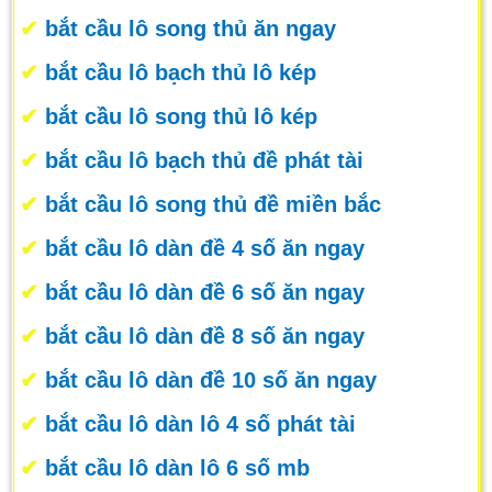
✔
bắt cầu lô song thủ ăn ngay
✔
bắt cầu lô bạch thủ lô kép
✔
bắt cầu lô song thủ lô kép
✔
bắt cầu lô bạch thủ đề phát tài
✔
bắt cầu lô song thủ đề miền bắc
✔
bắt cầu lô dàn đề 4 số ăn ngay
✔
bắt cầu lô dàn đề 6 số ăn ngay
✔
bắt cầu lô dàn đề 8 số ăn ngay
✔
bắt cầu lô dàn đề 10 số ăn ngay
✔
bắt cầu lô dàn lô 4 số phát tài
✔
bắt cầu lô dàn lô 6 số mb