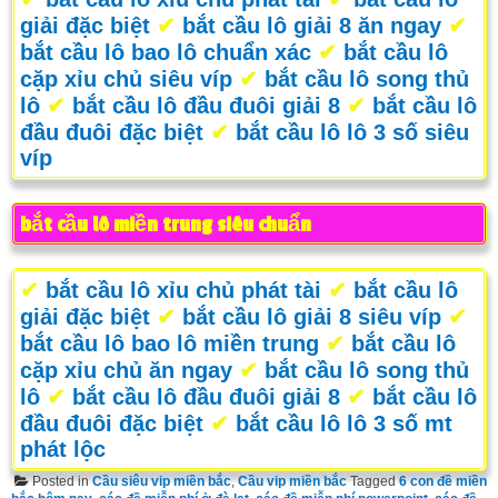
giải đặc biệt
✔
bắt cầu lô giải 8 ăn ngay
✔
bắt cầu lô bao lô chuẩn xác
✔
bắt cầu lô
cặp xỉu chủ siêu víp
✔
bắt cầu lô song thủ
lô
✔
bắt cầu lô đầu đuôi giải 8
✔
bắt cầu lô
đầu đuôi đặc biệt
✔
bắt cầu lô lô 3 số siêu
víp
bắt cầu lô miền trung siêu chuẩn
✔
bắt cầu lô xỉu chủ phát tài
✔
bắt cầu lô
giải đặc biệt
✔
bắt cầu lô giải 8 siêu víp
✔
bắt cầu lô bao lô miền trung
✔
bắt cầu lô
cặp xỉu chủ ăn ngay
✔
bắt cầu lô song thủ
lô
✔
bắt cầu lô đầu đuôi giải 8
✔
bắt cầu lô
đầu đuôi đặc biệt
✔
bắt cầu lô lô 3 số mt
phát lộc
Posted in
Cầu siêu vip miền bắc
,
Cầu vip miền bắc
Tagged
6 con đề miền