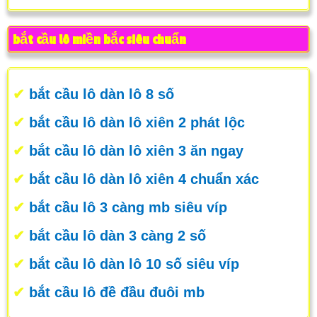
bắt cầu lô miền bắc siêu chuẩn
✔
bắt cầu lô dàn lô 8 số
✔
bắt cầu lô dàn lô xiên 2 phát lộc
✔
bắt cầu lô dàn lô xiên 3 ăn ngay
✔
bắt cầu lô dàn lô xiên 4 chuẩn xác
✔
bắt cầu lô 3 càng mb siêu víp
✔
bắt cầu lô dàn 3 càng 2 số
✔
bắt cầu lô dàn lô 10 số siêu víp
✔
bắt cầu lô đề đầu đuôi mb