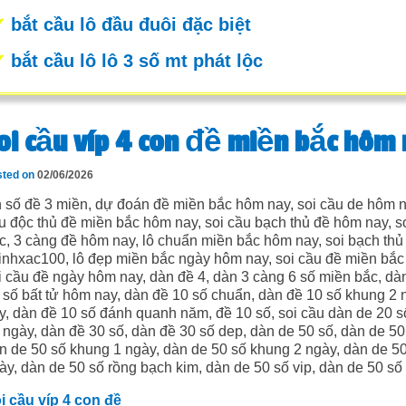
✔
bắt cầu lô đầu đuôi đặc biệt
✔
bắt cầu lô lô 3 số mt phát lộc
oi cầu víp 4 con đề miền bắc hôm 
sted on
02/06/2026
n số đề 3 miền, dự đoán đề miền bắc hôm nay, soi cầu de hôm 
u độc thủ đề miền bắc hôm nay, soi cầu bạch thủ đề hôm nay, s
c, 3 càng đề hôm nay, lô chuẩn miền bắc hôm nay, soi bạch th
inhxac100, lô đẹp miền bắc ngày hôm nay, soi cầu đề miền bắc 
i cầu đề ngày hôm nay, dàn đề 4, dàn 3 càng 6 số miền bắc, dàn
 số bất tử hôm nay, dàn đề 10 số chuẩn, dàn đề 10 số khung 2 
y, dàn đề 10 số đánh quanh năm, đề 10 số, soi cầu dàn de 20 số
 ngày, dàn đề 30 số, dàn đề 30 số dep, dàn de 50 số, dàn de 50 
n de 50 số khung 1 ngày, dàn de 50 số khung 2 ngày, dàn de 50 
ày, dàn de 50 số rồng bạch kim, dàn de 50 số vip, dàn de 50 số
i cầu víp 4 con đề