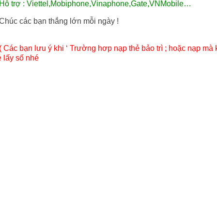
Hỗ trợ : Viettel,Mobiphone,Vinaphone,Gate,VNMobile…
Chúc các bạn thắng lớn mỗi ngày !
( Các bạn lưu ý khi ‘ Trường hơp nạp thẻ bảo trì ; hoặc nạp m
ẻ lấy số nhé