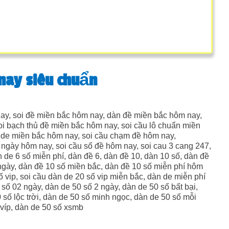
nay siêu chuẩn
nay, soi đề miền bắc hôm nay, dàn đề miền bắc hôm nay,
oi bạch thủ đề miền bắc hôm nay, soi cầu lô chuẩn miền
ủ de miền bắc hôm nay, soi cầu chạm đề hôm nay,
ngày hôm nay, soi cầu số đề hôm nay, soi cau 3 cang 247,
 de 6 số miễn phí, dàn đề 6, dàn đề 10, dàn 10 số, dàn đề
ngày, dàn đề 10 số miền bắc, dàn đề 10 số miễn phí hôm
 vip, soi cầu dàn de 20 số vip miễn bắc, dàn de miễn phí
số 02 ngày, dàn de 50 số 2 ngày, dàn de 50 số bất bại,
số lộc trời, dàn de 50 số minh ngọc, dàn de 50 số mỗi
 víp, dàn de 50 số xsmb