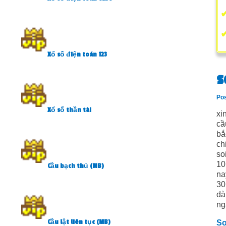
Xổ số điện toán 123
s
Po
Xổ số thần tài
xi
cầ
bắ
ch
so
10
Cầu bạch thủ (MB)
na
30
dà
ng
Cầu lật liên tục (MB)
So