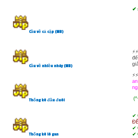
✔ 
Cầu về cả cặp (MB)
⚡️
để
gi
Cầu về nhiều nháy (MB)
⚡️⚡
an
ng
(^
Thống kê đầu đuôi
✔ 
ĐỀ
✔ 
✔ 
Thống kê lô gan