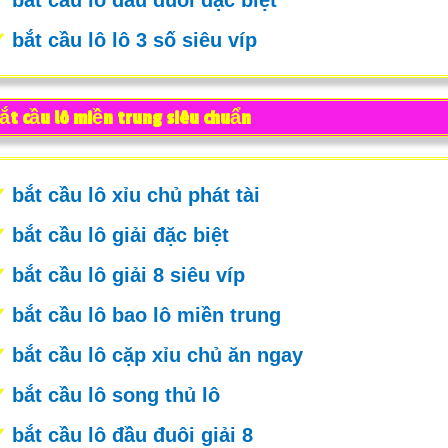
✔
bắt cầu lô lô 3 số siêu víp
ắt cầu lô miền trung siêu chuẩn
✔
bắt cầu lô xỉu chủ phát tài
✔
bắt cầu lô giải đặc biệt
✔
bắt cầu lô giải 8 siêu víp
✔
bắt cầu lô bao lô miền trung
✔
bắt cầu lô cặp xỉu chủ ăn ngay
✔
bắt cầu lô song thủ lô
✔
bắt cầu lô đầu đuôi giải 8