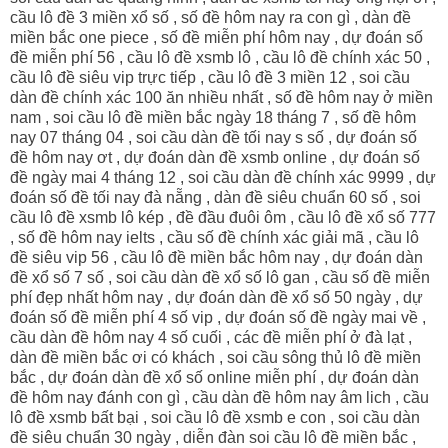
cầu lô đề 3 miền xổ số , số đề hôm nay ra con gì , dàn đề
miền bắc one piece , số đề miễn phí hôm nay , dự đoán số
đề miễn phí 56 , cầu lô đề xsmb lô , cầu lô đề chính xác 50 ,
cầu lô đề siêu vip trực tiếp , cầu lô đề 3 miền 12 , soi cầu
dàn đề chính xác 100 ăn nhiều nhất , số đề hôm nay ở miền
nam , soi cầu lô đề miền bắc ngày 18 tháng 7 , số đề hôm
nay 07 tháng 04 , soi cầu dàn đề tối nay s số , dự đoán số
đề hôm nay ơt , dự đoán dàn đề xsmb online , dự đoán số
đề ngày mai 4 tháng 12 , soi cầu dàn đề chính xác 9999 , dự
đoán số đề tối nay đà nẵng , dàn đề siêu chuẩn 60 số , soi
cầu lô đề xsmb lô kép , đề đầu đuôi ôm , cầu lô đề xổ số 777
, số đề hôm nay ielts , cầu số đề chính xác giải mã , cầu lô
đề siêu vip 56 , cầu lô đề miền bắc hôm nay , dự đoán dàn
đề xổ số 7 số , soi cầu dàn đề xổ số lô gan , cầu số đề miễn
phí đẹp nhất hôm nay , dự đoán dàn đề xổ số 50 ngày , dự
đoán số đề miễn phí 4 số vip , dự đoán số đề ngày mai về ,
cầu dàn đề hôm nay 4 số cuối , các đề miễn phí ở đà lạt ,
dàn đề miền bắc ơi có khách , soi cầu sông thủ lô đề miền
bắc , dự đoán dàn đề xổ số online miễn phí , dự đoán dàn
đề hôm nay đánh con gì , cầu dàn đề hôm nay âm lich , cầu
lô đề xsmb bất bại , soi cầu lô đề xsmb e con , soi cầu dàn
đề siêu chuẩn 30 ngày , diễn đàn soi cầu lô đề miền bắc ,