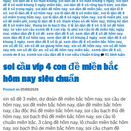
ngày
,
soi dàn đề 8 số nuôi khung
,
soi dàn đề 8 số nuôi khung 5 ngày
,
soi dàn
đề 8 số nuôi khung 5 ngày miền bắc
,
soi dàn đề 8 số rồng bạch kim
,
soi dàn
đề 8 số trong ngày
,
soi dàn đề hôm nay
,
soi dàn đề miền bắc
,
soi dàn lô 8
số
,
soi lô dàn đề 8 số hôm nay
,
soi lô dàn đề 8 số miền bắc
,
soi lô dàn đề 8
số miền trung hôm nay
,
soi lô dàn đề 8 số ngày hôm nay
,
soi lô miễn phí
,
soi
số đề miễn phí
,
song lô dàn đề 8 số
,
tham khảo số đề hôm nay
,
thống kê dàn
đề 8 số miền bắc
,
thong ke lo bach thu
,
tỉ lệ ăn dàn đề 8 số
,
tỉ lệ số đề hôm
nay
,
tư vấn soi cầu xsmb đề 8 con víp
,
tỷ phú soi cầu lô đề miền bắc ngày
mai
,
video dàn đề 8 số đề
,
xem dàn đề 8 số
,
xem dàn đề 8 số đề hôm nay
,
xem dàn đề 8 số hôm nay
,
xem dàn đề 8 số khung 2 ngày
,
xem dàn đề 8 số
khung 3 ngày
,
xem dàn đề 8 số là gì
,
xem dàn đề 8 số miền bắc hôm nay
,
xin số đề 52
,
xin số đề an giang hôm nay
,
xin số đề hôm nay
,
xin số đề hôm
nay mb
,
xin số đề lộc an
,
xổ số đề hôm nay miền bắc
,
xsmb dàn đề 8 số
,
ở
xsmb de 8 so
,
xsmb soi cầu dàn đề 8 con siêu chuẩn trúng
91 bình luận
soi
cầu
soi cầu víp 4 con đề miền bắc
víp
8
con
hôm nay siêu chuẩn
đề
miề
bắc
Posted on
05/08/2026
hô
nay
xin số đề 3 miền, dự đoán đề miền bắc hôm nay, soi cầu de
siê
chu
hôm nay, soi đề miền bắc hôm nay, dàn đề miền bắc hôm
nay, cầu độc thủ đề miền bắc hôm nay, soi cầu bạch thủ đề
hôm nay, soi bạch thủ đề miền bắc hôm nay, soi cầu lô
chuẩn miền bắc, 3 càng đề hôm nay, lô chuẩn miền bắc hôm
nay, soi bạch thủ de miền bắc hôm nay, soi cầu chạm đề