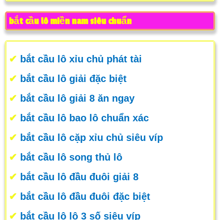
bắt cầu lô miền nam siêu chuẩn
✔
bắt cầu lô xỉu chủ phát tài
✔
bắt cầu lô giải đặc biệt
✔
bắt cầu lô giải 8 ăn ngay
✔
bắt cầu lô bao lô chuẩn xác
✔
bắt cầu lô cặp xỉu chủ siêu víp
✔
bắt cầu lô song thủ lô
✔
bắt cầu lô đầu đuôi giải 8
✔
bắt cầu lô đầu đuôi đặc biệt
✔
bắt cầu lô lô 3 số siêu víp