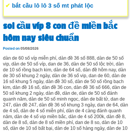
✔
bắt cầu lô lô 3 số mt phát lộc
soi cầu víp 8 con đề miền bắc
hôm nay siêu chuẩn
Posted on
05/08/2026
dàn de 60 số víp miễn phí, dàn đề 36 số 888, dàn de 50 số
vip, dàn de 50 số víp, dan de 36, dàn de 50 số lộc trời, dàn
de 10 số rồng bạch kim, dàn de 64 số, dàn đề hôm nay, dàn
de 30 số khung 2 ngày, dàn de 36 số vip, dan de 60, dàn de
16 số khung 5 ngày, dàn đề 30 số, dàn de 50 số rồng bạch
kim, dàn đề 16 số, dàn đề 36 con, dàn đề 36 số 666, dàn de
50 số khung 2 ngày, dàn đề, dàn de, dàn de 50 số đánh
quanh năm, dàn de 50 số minh ngọc, dàn de bất tử, dan de
247, dàn đề 247, dàn đề 36 số khung 3 ngày, dan de 64, dàn
de 4 số, dàn de 4 số miễn phí, dàn de 4 càng đánh quanh
năm, dàn de 4 số vip miền bắc, dàn de 4 số 200k, dàn đề 8,
dàn de 8 số, dàn de 8 số miền phí, dan de 8 so, dàn de 10
số, dàn de 10 số bất bại, dàn de 10 số hàng ngày, dàn de 10