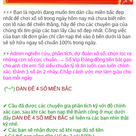
⚡️⚡️⚡️ Bạn là người đang muốn tìm dàn cầu miền bắc đẹp
nhất để chơi xổ số trong ngày hôm nay mà chưa biết nên
con lô nào để chiến thắng, hãy để cho các chuyên gia của
chúng tôi tìm giúp các bạn lấy cầu số đẹp nhất. Công việc
của bạn rất đơn giản chỉ cần nạp thẻ vào ô bên dưới là bạn
sẽ sở hữu ngay số chuẩn 100% trong ngày.
⚡️⚡️
Admin nghiên cứu, phân tích, dự đoán xổ số, chọn lọc ra
những con số cực chuẩn. → Số Vip Đáng đồng tiền bát gạo
cho anh chị em. Số siêu chuẩn tỷ lệ ăn luôn cao luôn chính
xác. Đánh 1 số ăn 2 nháy. Chắp cánh ước mơ làm giàu cho
bạn mỗi ngày
(^~^)
DÀN ĐỀ 4 SỐ MIỀN BẮC
✔ Cầu đã được các chuyên gia phân tích kỹ với độ chính
xác cao, sau khi các bạn nạp thẻ thành công ở mục dưới
đây
DÀN ĐỀ 4 SỐ MIỀN BẮC
sẽ hiện ra các bạn nhìn thật
kỹ nhé.
✔ Các bạn sẽ nhận được số khi nạp đủ số tiền