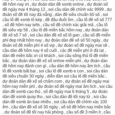
đề hôm nay ơt , dự đoán dàn đề xsmb online , dự đoán số
đề ngày mai 4 tháng 12 , soi cầu dàn đề chính xác 9999 , dự
đoán số đề tối nay đà nẵng , dàn đề siêu chuẩn 60 số , soi
cầu lô đề xsmb lô kép , đề đầu đuôi ôm , cầu lô đề xổ số 777
, số đề hôm nay ielts , cầu số đề chính xác giải mã , cầu lô
đề siêu vip 56 , cầu lô đề miền bắc hôm nay , dự đoán dàn
đề xổ số 7 số , soi cầu dàn đề xổ số lô gan , cầu số đề miễn
phí đẹp nhất hôm nay , dự đoán dàn đề xổ số 50 ngày , dự
đoán số đề miễn phí 4 số vip , dự đoán số đề ngày mai về ,
cầu dàn đề hôm nay 4 số cuối , các đề miễn phí ở đà lạt ,
dàn đề miền bắc ơi có khách , soi cầu sông thủ lô đề miền
bắc , dự đoán dàn đề xổ số online miễn phí , dự đoán dàn
đề hôm nay đánh con gì , cầu dàn đề hôm nay âm lich , cầu
lô đề xsmb bất bại , soi cầu lô đề xsmb e con , soi cầu dàn
đề siêu chuẩn 30 ngày , diễn đàn soi cầu lô đề miền bắc ,
dự đoán dàn đề xổ số chấm com , dự đoán số đề ngày mai
hôm nay miễn phí , dự đoán số đề ngày mai âm lich , soi cầu
dàn đề xsmb cao thủ , số đề ngày mai 6 tháng 5 , dự đoán
dàn đề xsmb quay thu , soi cầu dàn đề tối nay tử , soi cầu
dàn đề xsmb ăn bao nhiêu , soi cầu dàn đề chính xác 100
êm , cầu dàn đề xổ số 30 ngày , xổ số đề hôm nay miền bắc
, dự đoán số đề tối nay hải phòng , cầu số đề 3 miền it , cầu