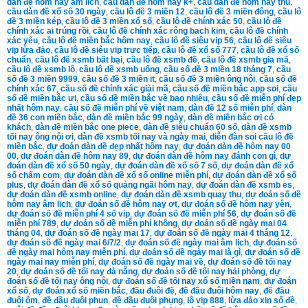
dàn đề hôm nay âm lich
,
cầu dàn đề hôm nay k+
,
cầu dàn đề hôm nay thủ
,
cầu dàn đề xổ số 30 ngày
,
cầu lô đề 3 miền 12
,
cầu lô đề 3 miền đông
,
cầu lô
đề 3 miền kép
,
cầu lô đề 3 miền xổ số
,
cầu lô đề chính xác 50
,
cầu lô đề
chính xác ai trúng rồi
,
cầu lô đề chính xác rông bach kim
,
cầu lô đề chính
xác yếu
,
cầu lô đề miền bắc hôm nay
,
cầu lô đề siêu vip 56
,
cầu lô đề siêu
vip lừa đảo
,
cầu lô đề siêu vip trực tiếp
,
cầu lô đề xổ số 777
,
cầu lô đề xổ số
chuẩn
,
cầu lô đề xsmb bất bại
,
cầu lô đề xsmb đề
,
cầu lô đề xsmb gia mã
,
cầu lô đề xsmb lô
,
cầu lô đề xsmb uống
,
cầu số đề 3 miền 18 tháng 7
,
cầu
số đề 3 miền 9999
,
cầu số đề 3 miền it
,
cầu số đề 3 miền ông nội
,
cầu số đề
chính xác 67
,
cầu số đề chính xác giải mã
,
cầu số đề miền bắc app soi
,
cầu
số đề miền bắc ưi
,
cầu số đề miền bắc về bao nhiêu
,
cầu số đề miễn phí đẹp
nhất hôm nay
,
cầu số đề miễn phí về việt nam
,
dàn đề 12 số miễn phí
,
dàn
đề 36 con miền bắc
,
dàn đề miền bắc 99 ngày
,
dàn đề miền bắc ơi có
khách
,
dàn đề miền bắc one piece
,
dàn đề siêu chuẩn 60 số
,
dàn đề xsmb
tối nay ông nội ơi
,
dàn đề xsmb tối nay và ngày mai
,
diễn đàn soi cầu lô đề
miền bắc
,
dự đoán dàn đề đẹp nhất hôm nay
,
dự đoán dàn đề hôm nay 00
00
,
dự đoán dàn đề hôm nay 89
,
dự đoán dàn đề hôm nay đánh con gì
,
dự
đoán dàn đề xổ số 50 ngày
,
dự đoán dàn đề xổ số 7 số
,
dự đoán dàn đề xổ
số chấm com
,
dự đoán dàn đề xổ số online miễn phí
,
dự đoán dàn đề xổ số
plus
,
dự đoán dàn đề xổ số quảng ngãi hôm nay
,
dự đoán dàn đề xsmb es
,
dự đoán dàn đề xsmb online
,
dự đoán dàn đề xsmb quay thu
,
dự đoán số đề
hôm nay âm lich
,
dự đoán số đề hôm nay ơt
,
dự đoán số đề hôm nay yên
,
dự đoán số đề miễn phí 4 số vip
,
dự đoán số đề miễn phí 56
,
dự đoán số đề
miễn phí 789
,
dự đoán số đề miễn phí không
,
dự đoán số đề ngày mai 04
tháng 04
,
dự đoán số đề ngày mai 17
,
dự đoán số đề ngày mai 4 tháng 12
,
dự đoán số đề ngày mai 6/7/2
,
dự đoán số đề ngày mai âm lich
,
dự đoán số
đề ngày mai hôm nay miễn phí
,
dự đoán số đề ngày mai là gì
,
dự đoán số đề
ngày mai nay miễn phí
,
dự đoán số đề ngày mai về
,
dự đoán số đề tối nay
20
,
dự đoán số đề tối nay đà nẵng
,
dự đoán số đề tối nay hải phòng
,
dự
đoán số đề tối nay ông nội
,
dự đoán số đề tối nay xổ số miền nam
,
dự đoán
xổ số
,
dự đoán xổ số miền bắc
,
đầu đuôi đề
,
đề đầu đuôi hôm nay
,
đề đầu
đuôi ôm
,
đề đầu đuôi phun
,
đề đầu đuôi phụng
,
lô vip 888
,
lừa đảo xin số đề
,