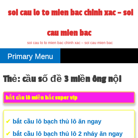
Skip
to
soi cau lo to mien bac chinh xac – soi
content
cau mien bac
soi cau lo to mien bac chinh xac – soi cau mien bac
Primary Menu
Thẻ:
cầu số đề 3 miền ông nội
bắt cầu lô miền bắc super vip
✔
bắt cầu lô bạch thủ lô ăn ngay
✔
bắt cầu lô bạch thủ lô 2 nháy ăn ngay