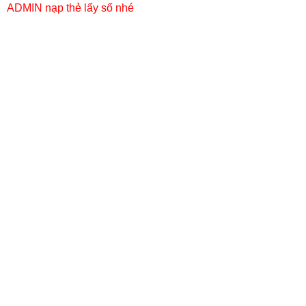
ADMIN nạp thẻ lấy số nhé