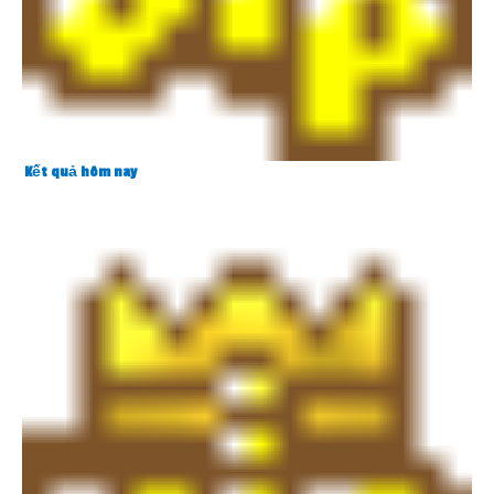
Kết quả hôm nay