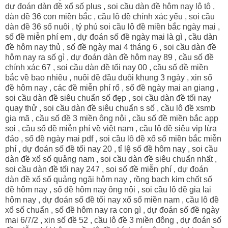
dự đoán dàn đề xổ số plus , soi cầu dàn đề hôm nay lô tô ,
dàn đề 36 con miền bắc , cầu lô đề chính xác yếu , soi cầu
dàn đề 36 số nuôi , tỷ phú soi cầu lô đề miền bắc ngày mai ,
số đề miễn phí em , dự đoán số đề ngày mai là gì , cầu dàn
đề hôm nay thủ , số đề ngày mai 4 tháng 6 , soi cầu dàn đề
hôm nay ra số gì , dự đoán dàn đề hôm nay 89 , cầu số đề
chính xác 67 , soi cầu dàn đề tối nay 00 , cầu số đề miền
bắc về bao nhiêu , nuôi đề đầu đuôi khung 3 ngày , xin số
đề hôm nay , các đề miễn phí rổ , số đề ngày mai an giang ,
soi cầu dàn đề siêu chuẩn số đẹp , soi cầu dàn đề tối nay
quay thử , soi cầu dàn đề siêu chuẩn s số , cầu lô đề xsmb
gia mã , cầu số đề 3 miền ông nội , cầu số đề miền bắc app
soi , cầu số đề miễn phí về việt nam , cầu lô đề siêu vip lừa
đảo , số đề ngày mai pdf , soi cầu lô đề xổ số miền bắc miễn
phí , dự đoán số đề tối nay 20 , tỉ lệ số đề hôm nay , soi cầu
dàn đề xổ số quảng nam , soi cầu dàn đề siêu chuẩn nhất ,
soi cầu dàn đề tối nay 247 , soi số đề miễn phí , dự đoán
dàn đề xổ số quảng ngãi hôm nay , rồng bạch kim chốt số
đề hôm nay , số đề hôm nay ông nội , soi cầu lô đề gia lai
hôm nay , dự đoán số đề tối nay xổ số miền nam , cầu lô đề
xổ số chuẩn , số đề hôm nay ra con gì , dự đoán số đề ngày
mai 6/7/2 , xin số đề 52 , cầu lô đề 3 miền đông , dự đoán số