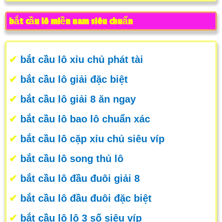
bắt cầu lô miền nam siêu chuẩn
✔
bắt cầu lô xỉu chủ phát tài
✔
bắt cầu lô giải đặc biệt
✔
bắt cầu lô giải 8 ăn ngay
✔
bắt cầu lô bao lô chuẩn xác
✔
bắt cầu lô cặp xỉu chủ siêu víp
✔
bắt cầu lô song thủ lô
✔
bắt cầu lô đầu đuôi giải 8
✔
bắt cầu lô đầu đuôi đặc biệt
✔
bắt cầu lô lô 3 số siêu víp