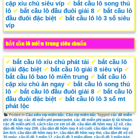
cặp xỉu chủ siêu víp
✔
bắt cầu lô song thủ
lô
✔
bắt cầu lô đầu đuôi giải 8
✔
bắt cầu lô
đầu đuôi đặc biệt
✔
bắt cầu lô lô 3 số siêu
víp
bắt cầu lô miền trung siêu chuẩn
✔
bắt cầu lô xỉu chủ phát tài
✔
bắt cầu lô
giải đặc biệt
✔
bắt cầu lô giải 8 siêu víp
✔
bắt cầu lô bao lô miền trung
✔
bắt cầu lô
cặp xỉu chủ ăn ngay
✔
bắt cầu lô song thủ
lô
✔
bắt cầu lô đầu đuôi giải 8
✔
bắt cầu lô
đầu đuôi đặc biệt
✔
bắt cầu lô lô 3 số mt
phát lộc
Posted in
Cầu siêu vip miền bắc
,
Cầu vip miền bắc
Tagged
các đề miễn
phí ở đà lạt
,
các đề miễn phí powerpoint
,
các đề miễn phí quản lý tài khoản
,
các đề miễn phí rổ
,
cách cầu cơ xin số đề
,
cầu dàn đề hôm nay 12 số
,
cầu
dàn đề hôm nay 206
,
cầu dàn đề hôm nay 4 số cuối
,
cầu dàn đề hôm nay
âm lich
,
cầu dàn đề hôm nay k+
,
cầu dàn đề hôm nay thủ
,
cầu dàn đề xổ số
30 ngày
,
cầu lô đề 3 miền 12
,
cầu lô đề 3 miền đông
,
cầu lô đề 3 miền kép
,