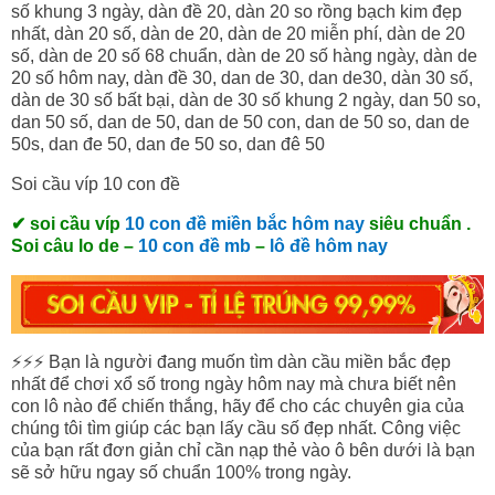
số khung 3 ngày, dàn đề 20, dàn 20 so rồng bạch kim đẹp
nhất, dàn 20 số, dàn de 20, dàn de 20 miễn phí, dàn de 20
số, dàn de 20 số 68 chuẩn, dàn de 20 số hàng ngày, dàn de
20 số hôm nay, dàn đề 30, dan de 30, dan de30, dàn 30 số,
dàn de 30 số bất bại, dàn de 30 số khung 2 ngày, dan 50 so,
dan 50 số, dan de 50, dan de 50 con, dan de 50 so, dan de
50s, dan đe 50, dan đe 50 so, dan đê 50
Soi cầu víp 10 con đề
✔ soi cầu víp
10 con đề miền bắc hôm nay
siêu chuẩn .
Soi câu lo de –
10 con đề mb
–
lô đề hôm nay
⚡️⚡️⚡️ Bạn là người đang muốn tìm dàn cầu miền bắc đẹp
nhất để chơi xổ số trong ngày hôm nay mà chưa biết nên
con lô nào để chiến thắng, hãy để cho các chuyên gia của
chúng tôi tìm giúp các bạn lấy cầu số đẹp nhất. Công việc
của bạn rất đơn giản chỉ cần nạp thẻ vào ô bên dưới là bạn
sẽ sở hữu ngay số chuẩn 100% trong ngày.