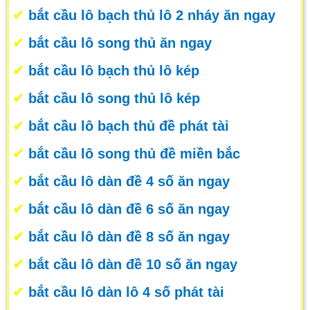
✔
bắt cầu lô bạch thủ lô 2 nháy ăn ngay
✔
bắt cầu lô song thủ ăn ngay
✔
bắt cầu lô bạch thủ lô kép
✔
bắt cầu lô song thủ lô kép
✔
bắt cầu lô bạch thủ đề phát tài
✔
bắt cầu lô song thủ đề miền bắc
✔
bắt cầu lô dàn đề 4 số ăn ngay
✔
bắt cầu lô dàn đề 6 số ăn ngay
✔
bắt cầu lô dàn đề 8 số ăn ngay
✔
bắt cầu lô dàn đề 10 số ăn ngay
✔
bắt cầu lô dàn lô 4 số phát tài