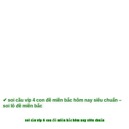
✔ soi cầu víp 4 con đề miền bắc hôm nay siêu chuẩn –
soi lô đề miền bắc
soi cầu víp 6 con đề miền bắc hôm nay siêu chuẩn