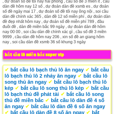
, dự đoán số đề tối nay hải phòng , cầu số đề 3 miền it , cầu
dàn đề hôm nay 12 số , dự đoán dàn đề xsmb es , dự đoán
số đề ngày mai 17 , dự đoán số đề tối nay ông nội , soi cầu
dàn đề chính xác 365 , dàn đề 12 số miễn phí , dự đoán dàn
đề đẹp nhất hôm nay , dự đoán số đề miễn phí 789 , đầu
đuôi đề , dàn đề miền bắc 99 ngày , dự đoán dàn đề hôm
nay 00 00 , soi cầu dàn đề chính xác gì , cầu số đề 3 miền
9999 , cầu dàn đề hôm nay 206 , xin số đề an giang hôm
nay , soi cầu dàn đề xsmb 36 số khung 3 ngày
bắt cầu lô miền bắc super vip
✔
bắt cầu lô bạch thủ lô ăn ngay
✔
bắt cầu
lô bạch thủ lô 2 nháy ăn ngay
✔
bắt cầu lô
song thủ ăn ngay
✔
bắt cầu lô bạch thủ lô
kép
✔
bắt cầu lô song thủ lô kép
✔
bắt cầu
lô bạch thủ đề phát tài
✔
bắt cầu lô song
thủ đề miền bắc
✔
bắt cầu lô dàn đề 4 số
ăn ngay
✔
bắt cầu lô dàn đề 6 số ăn ngay
✔
bắt cầu lô dàn đề 8 số ăn ngay
✔
bắt