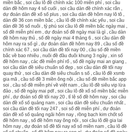
miền bắc , soi cầu lô đề chính xác 100 miễn phí , soi cầu
dàn đề hôm nay 4 số cuối , soi cầu dàn đề chính xác rắn ,
dự đoán dàn đề xổ số plus , soi cầu dàn đề hôm nay lô tô ,
dàn đề 36 con miền bắc , cầu lô đề chính xác yếu , soi cầu
dàn đề 36 số nuôi , tỷ phú soi cầu lô đề miền bắc ngày mai ,
số đề miễn phí em , dự đoán số đề ngày mai là gì , cầu dàn
đề hôm nay thủ , số đề ngày mai 4 tháng 6 , soi cầu dàn đề
hôm nay ra số gì , dự đoán dàn đề hôm nay 89 , cầu số đề
chính xác 67 , soi cầu dàn đề tối nay 00 , cầu số đề miền
bắc về bao nhiêu , nuôi đề đầu đuôi khung 3 ngày , xin số
đề hôm nay , các đề miễn phí rổ , số đề ngày mai an giang ,
soi cầu dàn đề siêu chuẩn số đẹp , soi cầu dàn đề tối nay
quay thử , soi cầu dàn đề siêu chuẩn s số , cầu lô đề xsmb
gia mã , cầu số đề 3 miền ông nội , cầu số đề miền bắc app
soi , cầu số đề miễn phí về việt nam , cầu lô đề siêu vip lừa
đảo , số đề ngày mai pdf , soi cầu lô đề xổ số miền bắc miễn
phí , dự đoán số đề tối nay 20 , tỉ lệ số đề hôm nay , soi cầu
dàn đề xổ số quảng nam , soi cầu dàn đề siêu chuẩn nhất ,
soi cầu dàn đề tối nay 247 , soi số đề miễn phí , dự đoán
dàn đề xổ số quảng ngãi hôm nay , rồng bạch kim chốt số
đề hôm nay , số đề hôm nay ông nội , soi cầu lô đề gia lai
hôm nay , dự đoán số đề tối nay xổ số miền nam , cầu lô đề