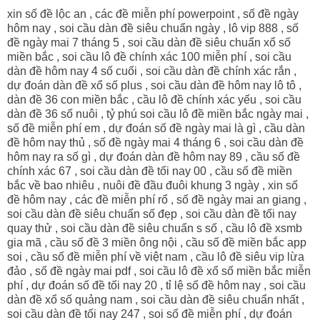
xin số đề lộc an , các đề miễn phí powerpoint , số đề ngày
hôm nay , soi cầu dàn đề siêu chuẩn ngày , lô vip 888 , số
đề ngày mai 7 tháng 5 , soi cầu dàn đề siêu chuẩn xổ số
miền bắc , soi cầu lô đề chính xác 100 miễn phí , soi cầu
dàn đề hôm nay 4 số cuối , soi cầu dàn đề chính xác rắn ,
dự đoán dàn đề xổ số plus , soi cầu dàn đề hôm nay lô tô ,
dàn đề 36 con miền bắc , cầu lô đề chính xác yếu , soi cầu
dàn đề 36 số nuôi , tỷ phú soi cầu lô đề miền bắc ngày mai ,
số đề miễn phí em , dự đoán số đề ngày mai là gì , cầu dàn
đề hôm nay thủ , số đề ngày mai 4 tháng 6 , soi cầu dàn đề
hôm nay ra số gì , dự đoán dàn đề hôm nay 89 , cầu số đề
chính xác 67 , soi cầu dàn đề tối nay 00 , cầu số đề miền
bắc về bao nhiêu , nuôi đề đầu đuôi khung 3 ngày , xin số
đề hôm nay , các đề miễn phí rổ , số đề ngày mai an giang ,
soi cầu dàn đề siêu chuẩn số đẹp , soi cầu dàn đề tối nay
quay thử , soi cầu dàn đề siêu chuẩn s số , cầu lô đề xsmb
gia mã , cầu số đề 3 miền ông nội , cầu số đề miền bắc app
soi , cầu số đề miễn phí về việt nam , cầu lô đề siêu vip lừa
đảo , số đề ngày mai pdf , soi cầu lô đề xổ số miền bắc miễn
phí , dự đoán số đề tối nay 20 , tỉ lệ số đề hôm nay , soi cầu
dàn đề xổ số quảng nam , soi cầu dàn đề siêu chuẩn nhất ,
soi cầu dàn đề tối nay 247 , soi số đề miễn phí , dự đoán