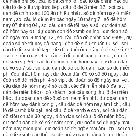
đề miễn phí 56 , cầu lô đề xsmb lô , cầu lô đề chính xác 50 ,
cầu lô đề siêu vip trực tiếp , cầu lô đề 3 miền 12 , soi cầu
dàn đề chính xác 100 ăn nhiều nhất , số đề hôm nay ở miền
nam , soi cầu lô đề miền bắc ngày 18 tháng 7 , số đề hôm
nay 07 tháng 04 , soi cầu dàn đề tối nay s số , dự đoán số
đề hôm nay ơt , dự đoán dàn đề xsmb online , dự đoán số
đề ngày mai 4 tháng 12 , soi cầu dàn đề chính xác 9999 , dự
đoán số đề tối nay đà nẵng , dàn đề siêu chuẩn 60 số , soi
cầu lô đề xsmb lô kép , đề đầu đuôi ôm , cầu lô đề xổ số 777
, số đề hôm nay ielts , cầu số đề chính xác giải mã , cầu lô
đề siêu vip 56 , cầu lô đề miền bắc hôm nay , dự đoán dàn
đề xổ số 7 số , soi cầu dàn đề xổ số lô gan , cầu số đề miễn
phí đẹp nhất hôm nay , dự đoán dàn đề xổ số 50 ngày , dự
đoán số đề miễn phí 4 số vip , dự đoán số đề ngày mai về ,
cầu dàn đề hôm nay 4 số cuối , các đề miễn phí ở đà lạt ,
dàn đề miền bắc ơi có khách , soi cầu sông thủ lô đề miền
bắc , dự đoán dàn đề xổ số online miễn phí , dự đoán dàn
đề hôm nay đánh con gì , cầu dàn đề hôm nay âm lich , cầu
lô đề xsmb bất bại , soi cầu lô đề xsmb e con , soi cầu dàn
đề siêu chuẩn 30 ngày , diễn đàn soi cầu lô đề miền bắc ,
dự đoán dàn đề xổ số chấm com , dự đoán số đề ngày mai
hôm nay miễn phí , dự đoán số đề ngày mai âm lich , soi cầu
dàn đề xsmb cao thủ , số đề ngày mai 6 tháng 5 , dự đoán