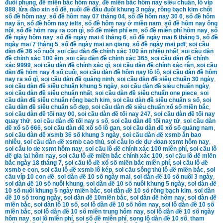
đuôi phụng
,
đề miền bắc hôm nay
,
đề miền bắc hôm nay siêu chuẩn
,
lô vip
888
,
lừa đảo xin số đề
,
nuôi đề đầu đuôi khung 3 ngày
,
rồng bạch kim chốt
số đề hôm nay
,
số đề hôm nay 07 tháng 04
,
số đề hôm nay 30 6
,
số đề hôm
nay ăn
,
số đề hôm nay ielts
,
số đề hôm nay ở miền nam
,
số đề hôm nay ông
nội
,
số đề hôm nay ra con gì
,
số đề miễn phí em
,
số đề miễn phí hôm nay
,
số
đề ngày hôm nay
,
số đề ngày mai 4 tháng 6
,
số đề ngày mai 6 tháng 5
,
số đề
ngày mai 7 tháng 5
,
số đề ngày mai an giang
,
số đề ngày mai pdf
,
soi cầu
dàn đề 36 số nuôi
,
soi cầu dàn đề chính xác 100 ăn nhiều nhất
,
soi cầu dàn
đề chính xác 100 êm
,
soi cầu dàn đề chính xác 365
,
soi cầu dàn đề chính
xác 9999
,
soi cầu dàn đề chính xác gì
,
soi cầu dàn đề chính xác rắn
,
soi cầu
dàn đề hôm nay 4 số cuối
,
soi cầu dàn đề hôm nay lô tô
,
soi cầu dàn đề hôm
nay ra số gì
,
soi cầu dàn đề quảng ninh
,
soi cầu dàn đề siêu chuẩn 30 ngày
,
soi cầu dàn đề siêu chuẩn khung 5 ngày
,
soi cầu dàn đề siêu chuẩn ngày
,
soi cầu dàn đề siêu chuẩn nhất
,
soi cầu dàn đề siêu chuẩn one piece
,
soi
cầu dàn đề siêu chuẩn rông bach kim
,
soi cầu dàn đề siêu chuẩn s số
,
soi
cầu dàn đề siêu chuẩn số đẹp
,
soi cầu dàn đề siêu chuẩn xổ số miền bắc
,
soi cầu dàn đề tối nay 00
,
soi cầu dàn đề tối nay 247
,
soi cầu dàn đề tối nay
quay thử
,
soi cầu dàn đề tối nay s số
,
soi cầu dàn đề tối nay tử
,
soi cầu dàn
đề xổ số 666
,
soi cầu dàn đề xổ số lô gan
,
soi cầu dàn đề xổ số quảng nam
,
soi cầu dàn đề xsmb 36 số khung 3 ngày
,
soi cầu dàn đề xsmb ăn bao
nhiêu
,
soi cầu dàn đề xsmb cao thủ
,
soi câu lo de dư đoan xsmt hôm nay
,
soi câu lo de xsmt hôm nay
,
soi cầu lô đề chính xác 100 miễn phí
,
soi cầu lô
đề gia lai hôm nay
,
soi cầu lô đề miền bắc chính xác 100
,
soi cầu lô đề miền
bắc ngày 18 tháng 7
,
soi cầu lô đề xổ số miền bắc miễn phí
,
soi cầu lô đề
xsmb e con
,
soi cầu lô đề xsmb lô kép
,
soi cầu sông thủ lô đề miền bắc
,
soi
cầu víp 10 con đề
,
soi dàn đề 10 số ngày mai
,
soi dàn đề 10 số nuôi 3 ngày
,
soi dàn đề 10 số nuôi khung
,
soi dàn đề 10 số nuôi khung 5 ngày
,
soi dàn đề
10 số nuôi khung 5 ngày miền bắc
,
soi dàn đề 10 số rồng bạch kim
,
soi dàn
đề 10 số trong ngày
,
soi dàn đề 10miền bắc
,
soi dàn đề hôm nay
,
soi dàn đề
miền bắc
,
soi dàn lô 10 số
,
soi lô dàn đề 10 số hôm nay
,
soi lô dàn đề 10 số
miền bắc
,
soi lô dàn đề 10 số miền trung hôm nay
,
soi lô dàn đề 10 số ngày
hôm nay
,
soi lô miễn phí
,
soi số đề miễn phí
,
song lô dàn đề 10 số
,
tham