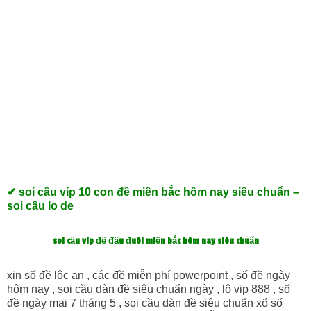
✔ soi cầu víp 10 con đề miền bắc hôm nay siêu chuẩn –
soi câu lo de
soi cầu víp đề đầu đuôi miền bắc hôm nay siêu chuẩn
xin số đề lộc an , các đề miễn phí powerpoint , số đề ngày
hôm nay , soi cầu dàn đề siêu chuẩn ngày , lô vip 888 , số
đề ngày mai 7 tháng 5 , soi cầu dàn đề siêu chuẩn xổ số