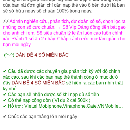
của bạn rất đơn giản chỉ cần nạp thẻ vào ô bên dưới là bạn
sẽ sở hữu ngay số chuẩn 100% trong ngày.
⚡️⚡️
Admin nghiên cứu, phân tích, dự đoán xổ số, chọn lọc ra
những con số cực chuẩn. → Số Vip Đáng đồng tiền bát gạo
cho anh chị em. Số siêu chuẩn tỷ lệ ăn luôn cao luôn chính
xác. Đánh 1 số ăn 2 nháy. Chắp cánh ước mơ làm giàu cho
bạn mỗi ngày
(^~^)
DÀN ĐỀ 4 SỐ MIỀN BẮC
✔ Cầu đã được các chuyên gia phân tích kỹ với độ chính
xác cao, sau khi các bạn nạp thẻ thành công ở mục dưới
đây
DÀN ĐỀ 4 SỐ MIỀN BẮC
sẽ hiện ra các bạn nhìn thật
kỹ nhé.
✔ Các bạn sẽ nhận được số khi nạp đủ số tiền
✔ Có thể nạp cộng dồn ( Ví dụ 2 cái 500k )
✔ Hỗ trợ : Viettel,Mobiphone,Vinaphone,Gate,VNMobile…
✔ Chúc các bạn thắng lớn mỗi ngày !