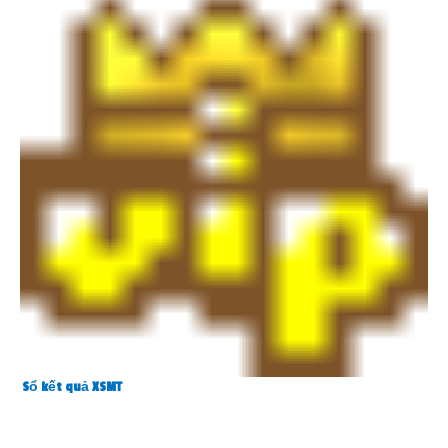
Sổ kết quả XSMT