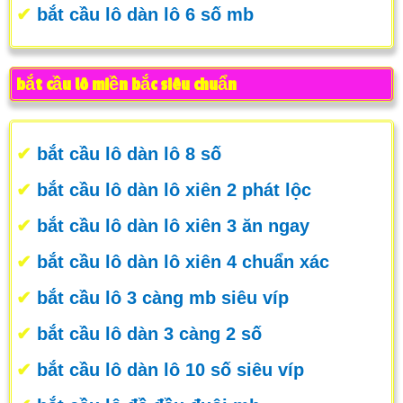
✔
bắt cầu lô dàn lô 6 số mb
bắt cầu lô miền bắc siêu chuẩn
✔
bắt cầu lô dàn lô 8 số
✔
bắt cầu lô dàn lô xiên 2 phát lộc
✔
bắt cầu lô dàn lô xiên 3 ăn ngay
✔
bắt cầu lô dàn lô xiên 4 chuẩn xác
✔
bắt cầu lô 3 càng mb siêu víp
✔
bắt cầu lô dàn 3 càng 2 số
✔
bắt cầu lô dàn lô 10 số siêu víp