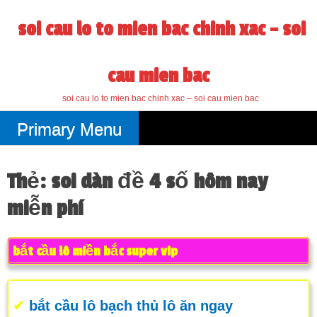
Skip
to
soi cau lo to mien bac chinh xac – soi
content
cau mien bac
soi cau lo to mien bac chinh xac – soi cau mien bac
Primary Menu
Thẻ:
soi dàn đề 4 số hôm nay
miễn phí
bắt cầu lô miền bắc super vip
✔
bắt cầu lô bạch thủ lô ăn ngay