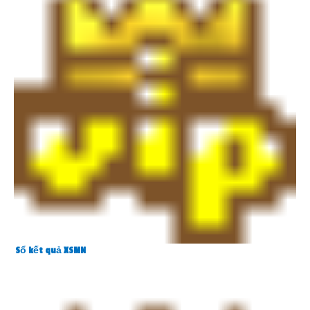
Sổ kết quả XSMN