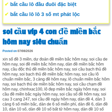
✔
bắt cầu lô đầu đuôi đặc biệt
✔
bắt cầu lô lô 3 số mt phát lộc
soi cầu víp 4 con đề miền bắc
hôm nay siêu chuẩn
Posted on
07/08/2026
xin số đề 3 miền, dự đoán đề miền bắc hôm nay, soi cầu de
hôm nay, soi đề miền bắc hôm nay, dàn đề miền bắc hôm
nay, cầu độc thủ đề miền bắc hôm nay, soi cầu bạch thủ đề
hôm nay, soi bạch thủ đề miền bắc hôm nay, soi cầu lô
chuẩn miền bắc, 3 càng đề hôm nay, lô chuẩn miền bắc hôm
nay, soi bạch thủ de miền bắc hôm nay, soi cầu chạm đề
hôm nay, chinhxac100, lô đẹp miền bắc ngày hôm nay, soi
cầu đề miền bắc ngày hôm nay, soi cầu số đề hôm nay, soi
cau 3 cang 247, soi cầu đề ngày hôm nay, dàn đề 4, dàn 3
càng 6 số miền bắc, dàn de 6 số miễn phí, dàn đề 6, dàn đề
10, dàn 10 số, dàn đề 10 số bất tử hôm nay, dàn đề 10 số