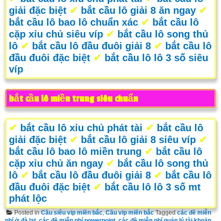
giải đặc biệt
✔
bắt cầu lô giải 8 ăn ngay
✔
bắt cầu lô bao lô chuẩn xác
✔
bắt cầu lô
cặp xỉu chủ siêu víp
✔
bắt cầu lô song thủ
lô
✔
bắt cầu lô đầu đuôi giải 8
✔
bắt cầu lô
đầu đuôi đặc biệt
✔
bắt cầu lô lô 3 số siêu
víp
bắt cầu lô miền trung siêu chuẩn
✔
bắt cầu lô xỉu chủ phát tài
✔
bắt cầu lô
giải đặc biệt
✔
bắt cầu lô giải 8 siêu víp
✔
bắt cầu lô bao lô miền trung
✔
bắt cầu lô
cặp xỉu chủ ăn ngay
✔
bắt cầu lô song thủ
lô
✔
bắt cầu lô đầu đuôi giải 8
✔
bắt cầu lô
đầu đuôi đặc biệt
✔
bắt cầu lô lô 3 số mt
phát lộc
Posted in
Cầu siêu vip miền bắc
,
Cầu vip miền bắc
Tagged
các đề miễn
phí ở đà lạt
,
các đề miễn phí powerpoint
,
các đề miễn phí quản lý tài khoản
,