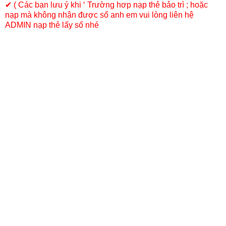
✔ ( Các bạn lưu ý khi ‘ Trường hơp nạp thẻ bảo trì ; hoặc
nạp mà không nhận được số anh em vui lòng liên hệ
ADMIN nạp thẻ lấy số nhé