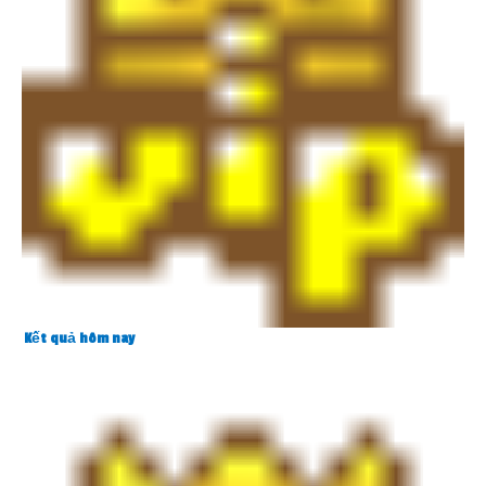
Kết quả hôm nay