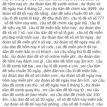
đề hôm nay ơt , dự đoán dàn đề xsmb online , dự đoán số
đề ngày mai 4 tháng 12 , soi cầu dàn đề chính xác 9999 , dự
đoán số đề tối nay đà nẵng , dàn đề siêu chuẩn 60 số , soi
cầu lô đề xsmb lô kép , đề đầu đuôi ôm , cầu lô đề xổ số 777
, số đề hôm nay ielts , cầu số đề chính xác giải mã , cầu lô
đề siêu vip 56 , cầu lô đề miền bắc hôm nay , dự đoán dàn
đề xổ số 7 số , soi cầu dàn đề xổ số lô gan , cầu số đề miễn
phí đẹp nhất hôm nay , dự đoán dàn đề xổ số 50 ngày , dự
đoán số đề miễn phí 4 số vip , dự đoán số đề ngày mai về ,
cầu dàn đề hôm nay 4 số cuối , các đề miễn phí ở đà lạt ,
dàn đề miền bắc ơi có khách , soi cầu sông thủ lô đề miền
bắc , dự đoán dàn đề xổ số online miễn phí , dự đoán dàn
đề hôm nay đánh con gì , cầu dàn đề hôm nay âm lich , cầu
lô đề xsmb bất bại , soi cầu lô đề xsmb e con , soi cầu dàn
đề siêu chuẩn 30 ngày , diễn đàn soi cầu lô đề miền bắc ,
dự đoán dàn đề xổ số chấm com , dự đoán số đề ngày mai
hôm nay miễn phí , dự đoán số đề ngày mai âm lich , soi cầu
dàn đề xsmb cao thủ , số đề ngày mai 6 tháng 5 , dự đoán
dàn đề xsmb quay thu , soi cầu dàn đề tối nay tử , soi cầu
dàn đề xsmb ăn bao nhiêu , soi cầu dàn đề chính xác 100
êm , cầu dàn đề xổ số 30 ngày , xổ số đề hôm nay miền bắc
, dự đoán số đề tối nay hải phòng , cầu số đề 3 miền it , cầu