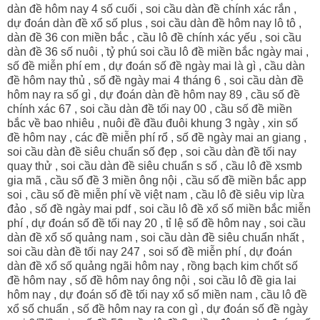
dàn đề hôm nay 4 số cuối , soi cầu dàn đề chính xác rắn ,
dự đoán dàn đề xổ số plus , soi cầu dàn đề hôm nay lô tô ,
dàn đề 36 con miền bắc , cầu lô đề chính xác yếu , soi cầu
dàn đề 36 số nuôi , tỷ phú soi cầu lô đề miền bắc ngày mai ,
số đề miễn phí em , dự đoán số đề ngày mai là gì , cầu dàn
đề hôm nay thủ , số đề ngày mai 4 tháng 6 , soi cầu dàn đề
hôm nay ra số gì , dự đoán dàn đề hôm nay 89 , cầu số đề
chính xác 67 , soi cầu dàn đề tối nay 00 , cầu số đề miền
bắc về bao nhiêu , nuôi đề đầu đuôi khung 3 ngày , xin số
đề hôm nay , các đề miễn phí rổ , số đề ngày mai an giang ,
soi cầu dàn đề siêu chuẩn số đẹp , soi cầu dàn đề tối nay
quay thử , soi cầu dàn đề siêu chuẩn s số , cầu lô đề xsmb
gia mã , cầu số đề 3 miền ông nội , cầu số đề miền bắc app
soi , cầu số đề miễn phí về việt nam , cầu lô đề siêu vip lừa
đảo , số đề ngày mai pdf , soi cầu lô đề xổ số miền bắc miễn
phí , dự đoán số đề tối nay 20 , tỉ lệ số đề hôm nay , soi cầu
dàn đề xổ số quảng nam , soi cầu dàn đề siêu chuẩn nhất ,
soi cầu dàn đề tối nay 247 , soi số đề miễn phí , dự đoán
dàn đề xổ số quảng ngãi hôm nay , rồng bạch kim chốt số
đề hôm nay , số đề hôm nay ông nội , soi cầu lô đề gia lai
hôm nay , dự đoán số đề tối nay xổ số miền nam , cầu lô đề
xổ số chuẩn , số đề hôm nay ra con gì , dự đoán số đề ngày