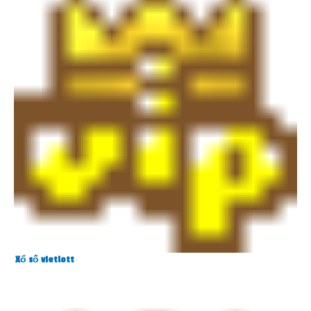
Xổ số vietlott