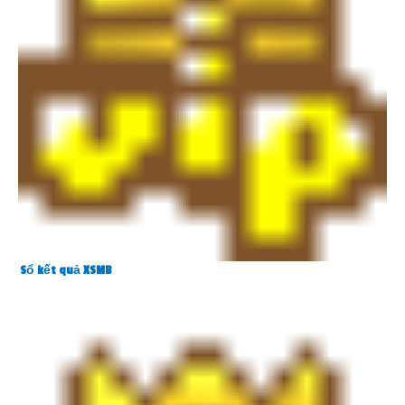
Sổ kết quả XSMB