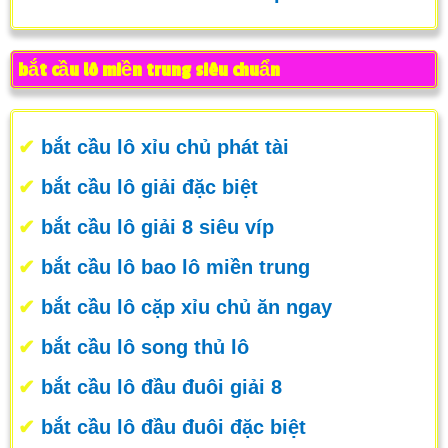
bắt cầu lô miền trung siêu chuẩn
✔
bắt cầu lô xỉu chủ phát tài
✔
bắt cầu lô giải đặc biệt
✔
bắt cầu lô giải 8 siêu víp
✔
bắt cầu lô bao lô miền trung
✔
bắt cầu lô cặp xỉu chủ ăn ngay
✔
bắt cầu lô song thủ lô
✔
bắt cầu lô đầu đuôi giải 8
✔
bắt cầu lô đầu đuôi đặc biệt