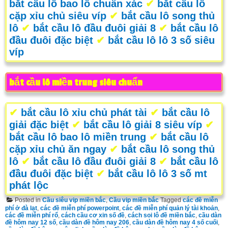
bắt cầu lô bao lô chuẩn xác
✔
bắt cầu lô
cặp xỉu chủ siêu víp
✔
bắt cầu lô song thủ
lô
✔
bắt cầu lô đầu đuôi giải 8
✔
bắt cầu lô
đầu đuôi đặc biệt
✔
bắt cầu lô lô 3 số siêu
víp
bắt cầu lô miền trung siêu chuẩn
✔
bắt cầu lô xỉu chủ phát tài
✔
bắt cầu lô
giải đặc biệt
✔
bắt cầu lô giải 8 siêu víp
✔
bắt cầu lô bao lô miền trung
✔
bắt cầu lô
cặp xỉu chủ ăn ngay
✔
bắt cầu lô song thủ
lô
✔
bắt cầu lô đầu đuôi giải 8
✔
bắt cầu lô
đầu đuôi đặc biệt
✔
bắt cầu lô lô 3 số mt
phát lộc
Posted in
Cầu siêu vip miền bắc
,
Cầu vip miền bắc
Tagged
các đề miễn
phí ở đà lạt
,
các đề miễn phí powerpoint
,
các đề miễn phí quản lý tài khoản
,
các đề miễn phí rổ
,
cách cầu cơ xin số đề
,
cách soi lô đề miền bắc
,
cầu dàn
đề hôm nay 12 số
,
cầu dàn đề hôm nay 206
,
cầu dàn đề hôm nay 4 số cuối
,