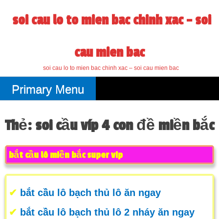
Skip
to
soi cau lo to mien bac chinh xac – soi
content
cau mien bac
soi cau lo to mien bac chinh xac – soi cau mien bac
Primary Menu
Thẻ:
soi cầu víp 4 con đề miền bắc
bắt cầu lô miền bắc super vip
✔
bắt cầu lô bạch thủ lô ăn ngay
✔
bắt cầu lô bạch thủ lô 2 nháy ăn ngay