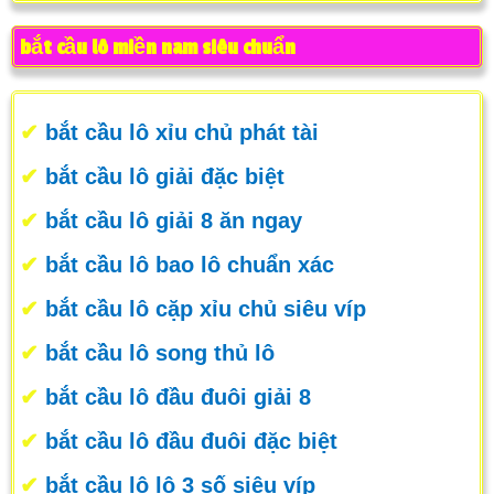
bắt cầu lô miền nam siêu chuẩn
✔
bắt cầu lô xỉu chủ phát tài
✔
bắt cầu lô giải đặc biệt
✔
bắt cầu lô giải 8 ăn ngay
✔
bắt cầu lô bao lô chuẩn xác
✔
bắt cầu lô cặp xỉu chủ siêu víp
✔
bắt cầu lô song thủ lô
✔
bắt cầu lô đầu đuôi giải 8
✔
bắt cầu lô đầu đuôi đặc biệt
✔
bắt cầu lô lô 3 số siêu víp