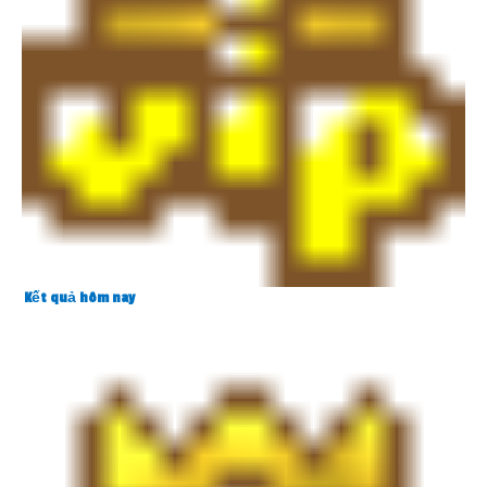
Kết quả hôm nay