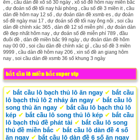
êm , cầu dàn đề xổ số 30 ngày , xổ số đề hôm nay miền bắc
, dự đoán số đề tối nay hải phòng , cầu số đề 3 miền it , cầu
dàn đề hôm nay 12 số , dự đoán dàn đề xsmb es , dự đoán
số đề ngày mai 17 , dự đoán số đề tối nay ông nội , soi cầu
dàn đề chính xác 365 , dàn đề 12 số miễn phí , dự đoán dàn
đề đẹp nhất hôm nay , dự đoán số đề miễn phí 789 , đầu
đuôi đề , dàn đề miền bắc 99 ngày , dự đoán dàn đề hôm
nay 00 00 , soi cầu dàn đề chính xác gì , cầu số đề 3 miền
9999 , cầu dàn đề hôm nay 206 , xin số đề an giang hôm
nay , soi cầu dàn đề xsmb 36 số khung 3 ngày
bắt cầu lô miền bắc super vip
✔
bắt cầu lô bạch thủ lô ăn ngay
✔
bắt cầu
lô bạch thủ lô 2 nháy ăn ngay
✔
bắt cầu lô
song thủ ăn ngay
✔
bắt cầu lô bạch thủ lô
kép
✔
bắt cầu lô song thủ lô kép
✔
bắt cầu
lô bạch thủ đề phát tài
✔
bắt cầu lô song
thủ đề miền bắc
✔
bắt cầu lô dàn đề 4 số
ăn ngay
✔
bắt cầu lô dàn đề 6 số ăn ngay