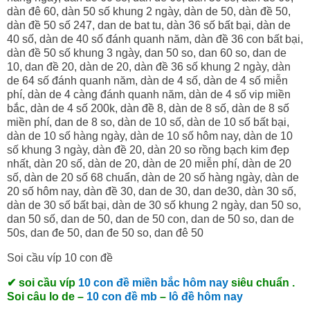
dàn đê 60, dàn 50 số khung 2 ngày, dàn de 50, dàn đề 50,
dàn đề 50 số 247, dan de bat tu, dàn 36 số bất bại, dàn de
40 số, dàn de 40 số đánh quanh năm, dàn đề 36 con bất bại,
dàn đề 50 số khung 3 ngày, dan 50 so, dan 60 so, dan de
10, dan đề 20, dàn de 20, dàn đề 36 số khung 2 ngày, dàn
de 64 số đánh quanh năm, dàn de 4 số, dàn de 4 số miễn
phí, dàn de 4 càng đánh quanh năm, dàn de 4 số vip miền
bắc, dàn de 4 số 200k, dàn đề 8, dàn de 8 số, dàn de 8 số
miền phí, dan de 8 so, dàn de 10 số, dàn de 10 số bất bại,
dàn de 10 số hàng ngày, dàn de 10 số hôm nay, dàn de 10
số khung 3 ngày, dàn đề 20, dàn 20 so rồng bạch kim đẹp
nhất, dàn 20 số, dàn de 20, dàn de 20 miễn phí, dàn de 20
số, dàn de 20 số 68 chuẩn, dàn de 20 số hàng ngày, dàn de
20 số hôm nay, dàn đề 30, dan de 30, dan de30, dàn 30 số,
dàn de 30 số bất bại, dàn de 30 số khung 2 ngày, dan 50 so,
dan 50 số, dan de 50, dan de 50 con, dan de 50 so, dan de
50s, dan đe 50, dan đe 50 so, dan đê 50
Soi cầu víp 10 con đề
✔ soi cầu víp
10 con đề miền bắc hôm nay
siêu chuẩn .
Soi câu lo de –
10 con đề mb
–
lô đề hôm nay