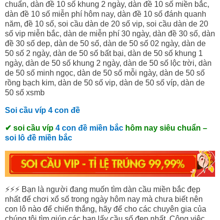
chuẩn, dàn đề 10 số khung 2 ngày, dàn đề 10 số miền bắc,
dàn đề 10 số miễn phí hôm nay, dàn đề 10 số đánh quanh
năm, đề 10 số, soi cầu dàn de 20 số vip, soi cầu dàn de 20
số vip miễn bắc, dàn de miễn phí 30 ngày, dàn đề 30 số, dàn
đề 30 số dep, dàn de 50 số, dàn de 50 số 02 ngày, dàn de
50 số 2 ngày, dàn de 50 số bất bại, dàn de 50 số khung 1
ngày, dàn de 50 số khung 2 ngày, dàn de 50 số lộc trời, dàn
de 50 số minh ngọc, dàn de 50 số mỗi ngày, dàn de 50 số
rồng bạch kim, dàn de 50 số vip, dàn de 50 số víp, dàn de
50 số xsmb
Soi cầu víp 4 con đề
✔ soi cầu víp
4 con đề miền bắc
hôm nay siêu chuẩn –
soi lô đề miền bắc
⚡️⚡️⚡️ Bạn là người đang muốn tìm dàn cầu miền bắc đẹp
nhất để chơi xổ số trong ngày hôm nay mà chưa biết nên
con lô nào để chiến thắng, hãy để cho các chuyên gia của
chúng tôi tìm giúp các bạn lấy cầu số đẹp nhất. Công việc