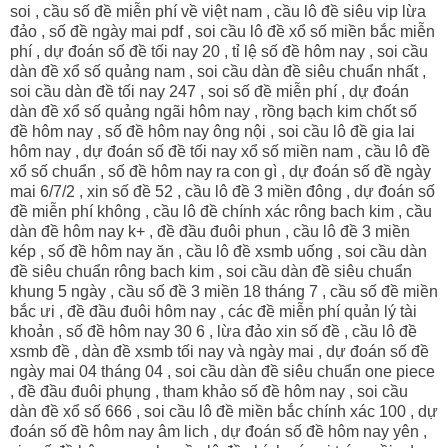
soi , cầu số đề miễn phí về việt nam , cầu lô đề siêu vip lừa
đảo , số đề ngày mai pdf , soi cầu lô đề xổ số miền bắc miễn
phí , dự đoán số đề tối nay 20 , tỉ lệ số đề hôm nay , soi cầu
dàn đề xổ số quảng nam , soi cầu dàn đề siêu chuẩn nhất ,
soi cầu dàn đề tối nay 247 , soi số đề miễn phí , dự đoán
dàn đề xổ số quảng ngãi hôm nay , rồng bạch kim chốt số
đề hôm nay , số đề hôm nay ông nội , soi cầu lô đề gia lai
hôm nay , dự đoán số đề tối nay xổ số miền nam , cầu lô đề
xổ số chuẩn , số đề hôm nay ra con gì , dự đoán số đề ngày
mai 6/7/2 , xin số đề 52 , cầu lô đề 3 miền đông , dự đoán số
đề miễn phí không , cầu lô đề chính xác rông bach kim , cầu
dàn đề hôm nay k+ , đề đầu đuôi phun , cầu lô đề 3 miền
kép , số đề hôm nay ăn , cầu lô đề xsmb uống , soi cầu dàn
đề siêu chuẩn rông bach kim , soi cầu dàn đề siêu chuẩn
khung 5 ngày , cầu số đề 3 miền 18 tháng 7 , cầu số đề miền
bắc ưi , đề đầu đuôi hôm nay , các đề miễn phí quản lý tài
khoản , số đề hôm nay 30 6 , lừa đảo xin số đề , cầu lô đề
xsmb đề , dàn đề xsmb tối nay và ngày mai , dự đoán số đề
ngày mai 04 tháng 04 , soi cầu dàn đề siêu chuẩn one piece
, đề đầu đuôi phụng , tham khảo số đề hôm nay , soi cầu
dàn đề xổ số 666 , soi cầu lô đề miền bắc chính xác 100 , dự
đoán số đề hôm nay âm lich , dự đoán số đề hôm nay yên ,