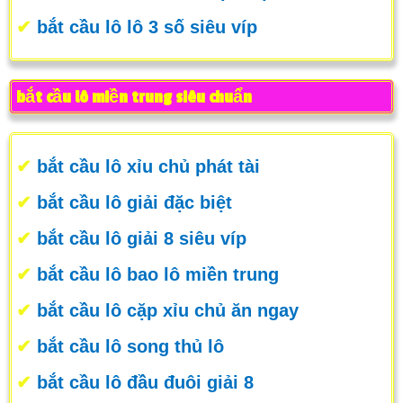
✔
bắt cầu lô lô 3 số siêu víp
bắt cầu lô miền trung siêu chuẩn
✔
bắt cầu lô xỉu chủ phát tài
✔
bắt cầu lô giải đặc biệt
✔
bắt cầu lô giải 8 siêu víp
✔
bắt cầu lô bao lô miền trung
✔
bắt cầu lô cặp xỉu chủ ăn ngay
✔
bắt cầu lô song thủ lô
✔
bắt cầu lô đầu đuôi giải 8