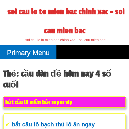
Skip
to
soi cau lo to mien bac chinh xac – soi
content
cau mien bac
soi cau lo to mien bac chinh xac – soi cau mien bac
Primary Menu
Thẻ:
cầu dàn đề hôm nay 4 số
cuối
bắt cầu lô miền bắc super vip
✔
bắt cầu lô bạch thủ lô ăn ngay