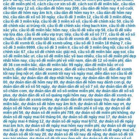
các đề miễn phí rổ
,
cách cầu cơ xin số đề
,
cách soi lô đề miền bắc
,
cầu dàn
đề hôm nay 12 số
,
cầu dàn đề hôm nay 206
,
cầu dàn đề hôm nay 4 số cuối
,
cầu dàn đề hôm nay âm lich
,
cầu dàn đề hôm nay k+
,
cầu dàn đề hôm nay
thủ
,
cầu dàn đề xổ số 30 ngày
,
cầu lô đề 3 miền 12
,
cầu lô đề 3 miền đông
,
cầu lô đề 3 miền kép
,
cầu lô đề 3 miền xổ số
,
cầu lô đề chính xác 50
,
cầu lô
đề chính xác ai trúng rồi
,
cầu lô đề chính xác rông bach kim
,
cầu lô đề chính
xác yếu
,
cầu lô đề miền bắc hôm nay
,
cầu lô đề siêu vip 56
,
cầu lô đề siêu
vip lừa đảo
,
cầu lô đề siêu vip trực tiếp
,
cầu lô đề xổ số 777
,
cầu lô đề xổ số
chuẩn
,
cầu lô đề xsmb bất bại
,
cầu lô đề xsmb đề
,
cầu lô đề xsmb gia mã
,
cầu lô đề xsmb lô
,
cầu lô đề xsmb uống
,
cầu số đề 3 miền 18 tháng 7
,
cầu
số đề 3 miền 9999
,
cầu số đề 3 miền it
,
cầu số đề 3 miền ông nội
,
cầu số đề
chính xác 67
,
cầu số đề chính xác giải mã
,
cầu số đề miền bắc app soi
,
cầu
số đề miền bắc ưi
,
cầu số đề miền bắc về bao nhiêu
,
cầu số đề miễn phí đẹp
nhất hôm nay
,
cầu số đề miễn phí về việt nam
,
dàn đề 12 số miễn phí
,
dàn
đề 36 con miền bắc
,
dàn đề miền bắc 99 ngày
,
dàn đề miền bắc ơi có
khách
,
dàn đề miền bắc one piece
,
dàn đề siêu chuẩn 60 số
,
dàn đề xsmb
tối nay ông nội ơi
,
dàn đề xsmb tối nay và ngày mai
,
diễn đàn soi cầu lô đề
miền bắc
,
dự đoán dàn đề đẹp nhất hôm nay
,
dự đoán dàn đề hôm nay 00
00
,
dự đoán dàn đề hôm nay 89
,
dự đoán dàn đề hôm nay đánh con gì
,
dự
đoán dàn đề xổ số 50 ngày
,
dự đoán dàn đề xổ số 7 số
,
dự đoán dàn đề xổ
số chấm com
,
dự đoán dàn đề xổ số online miễn phí
,
dự đoán dàn đề xổ số
plus
,
dự đoán dàn đề xổ số quảng ngãi hôm nay
,
dự đoán dàn đề xsmb es
,
dự đoán dàn đề xsmb online
,
dự đoán dàn đề xsmb quay thu
,
dự đoán đề
miền bắc
,
dự đoán số đề hôm nay âm lich
,
dự đoán số đề hôm nay ơt
,
dự
đoán số đề hôm nay yên
,
dự đoán số đề miễn phí 4 số vip
,
dự đoán số đề
miễn phí 56
,
dự đoán số đề miễn phí 789
,
dự đoán số đề miễn phí không
,
dự
đoán số đề ngày mai 04 tháng 04
,
dự đoán số đề ngày mai 17
,
dự đoán số
đề ngày mai 4 tháng 12
,
dự đoán số đề ngày mai 6/7/2
,
dự đoán số đề ngày
mai âm lich
,
dự đoán số đề ngày mai hôm nay miễn phí
,
dự đoán số đề ngày
mai là gì
,
dự đoán số đề ngày mai nay miễn phí
,
dự đoán số đề ngày mai về
,
dự đoán số đề tối nay 20
,
dự đoán số đề tối nay đà nẵng
,
dự đoán số đề tối
nay hải phòng
,
dự đoán số đề tối nay ông nội
,
dự đoán số đề tối nay xổ số