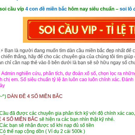
soi cầu víp
4 con đề miền bắc
hôm nay siêu chuẩn –
soi lô
⚡️⚡️ Bạn là người đang muốn tìm dàn cầu miền bắc đẹp nhất để 
 chiến thắng, hãy để cho các chuyên gia của chúng tôi tìm giúp
ản chỉ cần nạp thẻ vào ô bên dưới là bạn sẽ sở hữu ngay số c
️
Admin nghiên cứu, phân tích, dự đoán xổ số, chọn lọc ra nhữ
h chị em. Số siêu chuẩn tỷ lệ ăn luôn cao luôn chính xác. Đán
ày
~^)
DÀN ĐỀ 4 SỐ MIỀN BẮC
Cầu đã được các chuyên gia phân tích kỹ với độ chính xác cao
 4 SỐ MIỀN BẮC
sẽ hiện ra các bạn nhìn thật kỹ nhé.
Các bạn sẽ nhận được số khi nạp đủ số tiền
Có thể nạp cộng dồn ( Ví dụ 2 cái 500k )