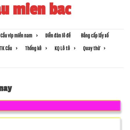
cau mien bac
Cầu vip miền nam
Diễn đàn lô đề
Đẳng cấp lấy số
TK Cầu
Thống kê
KQ Lô tô
Quay thử
nay