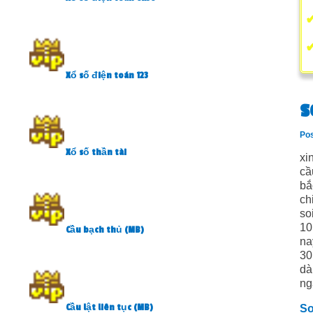
Xổ số điện toán 123
s
Po
Xổ số thần tài
xi
cầ
bắ
ch
so
10
Cầu bạch thủ (MB)
na
30
dà
ng
Cầu lật liên tục (MB)
So