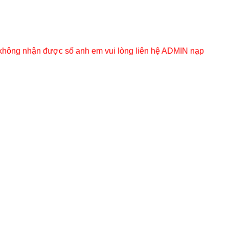
à không nhận được số anh em vui lòng liên hệ ADMIN nạp