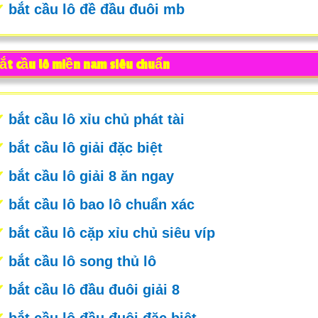
✔
bắt cầu lô đề đầu đuôi mb
ắt cầu lô miền nam siêu chuẩn
✔
bắt cầu lô xỉu chủ phát tài
✔
bắt cầu lô giải đặc biệt
✔
bắt cầu lô giải 8 ăn ngay
✔
bắt cầu lô bao lô chuẩn xác
✔
bắt cầu lô cặp xỉu chủ siêu víp
✔
bắt cầu lô song thủ lô
✔
bắt cầu lô đầu đuôi giải 8
✔
bắt cầu lô đầu đuôi đặc biệt