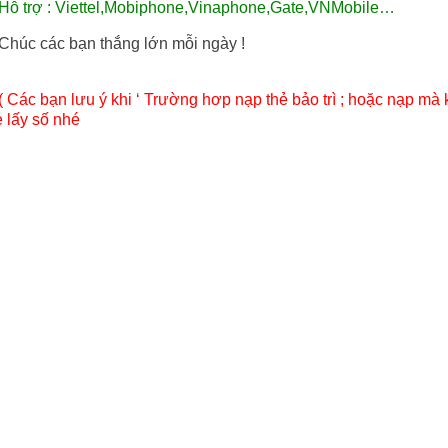
Hỗ trợ : Viettel,Mobiphone,Vinaphone,Gate,VNMobile…
Chúc các bạn thắng lớn mỗi ngày !
( Các bạn lưu ý khi ‘ Trường hơp nạp thẻ bảo trì ; hoặc nạp m
ẻ lấy số nhé