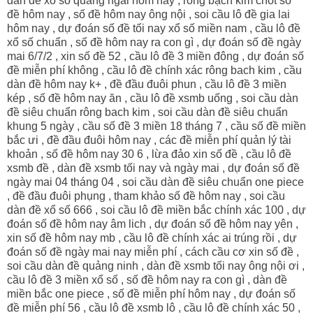
dàn đề xổ số quảng ngãi hôm nay , rồng bạch kim chốt số
đề hôm nay , số đề hôm nay ông nội , soi cầu lô đề gia lai
hôm nay , dự đoán số đề tối nay xổ số miền nam , cầu lô đề
xổ số chuẩn , số đề hôm nay ra con gì , dự đoán số đề ngày
mai 6/7/2 , xin số đề 52 , cầu lô đề 3 miền đông , dự đoán số
đề miễn phí không , cầu lô đề chính xác rông bach kim , cầu
dàn đề hôm nay k+ , đề đầu đuôi phun , cầu lô đề 3 miền
kép , số đề hôm nay ăn , cầu lô đề xsmb uống , soi cầu dàn
đề siêu chuẩn rông bach kim , soi cầu dàn đề siêu chuẩn
khung 5 ngày , cầu số đề 3 miền 18 tháng 7 , cầu số đề miền
bắc ưi , đề đầu đuôi hôm nay , các đề miễn phí quản lý tài
khoản , số đề hôm nay 30 6 , lừa đảo xin số đề , cầu lô đề
xsmb đề , dàn đề xsmb tối nay và ngày mai , dự đoán số đề
ngày mai 04 tháng 04 , soi cầu dàn đề siêu chuẩn one piece
, đề đầu đuôi phụng , tham khảo số đề hôm nay , soi cầu
dàn đề xổ số 666 , soi cầu lô đề miền bắc chính xác 100 , dự
đoán số đề hôm nay âm lich , dự đoán số đề hôm nay yên ,
xin số đề hôm nay mb , cầu lô đề chính xác ai trúng rồi , dự
đoán số đề ngày mai nay miễn phí , cách cầu cơ xin số đề ,
soi cầu dàn đề quảng ninh , dàn đề xsmb tối nay ông nội ơi ,
cầu lô đề 3 miền xổ số , số đề hôm nay ra con gì , dàn đề
miền bắc one piece , số đề miễn phí hôm nay , dự đoán số
đề miễn phí 56 , cầu lô đề xsmb lô , cầu lô đề chính xác 50 ,