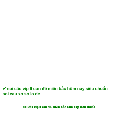
✔ soi cầu víp 6 con đề miền bắc hôm nay siêu chuẩn –
soi cau xo so lo de
soi cầu víp 8 con đề miền bắc hôm nay siêu chuẩn