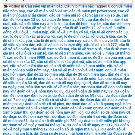
Posted in
Cầu siêu vip miền bắc
,
Cầu vip miền bắc
Tagged
6 con đề miền
bắc hôm nay
,
các đề miễn phí ở đà lạt
,
các đề miễn phí powerpoint
,
các đề
miễn phí quản lý tài khoản
,
các đề miễn phí rổ
,
cách cầu cơ xin số đề
,
cầu
dàn đề hôm nay 12 số
,
cầu dàn đề hôm nay 206
,
cầu dàn đề hôm nay 4 số
cuối
,
cầu dàn đề hôm nay âm lich
,
cầu dàn đề hôm nay k+
,
cầu dàn đề hôm
nay thủ
,
cầu dàn đề xổ số 30 ngày
,
cầu lô đề 3 miền 12
,
cầu lô đề 3 miền
đông
,
cầu lô đề 3 miền kép
,
cầu lô đề 3 miền xổ số
,
cầu lô đề chính xác 50
,
cầu lô đề chính xác ai trúng rồi
,
cầu lô đề chính xác rông bach kim
,
cầu lô
đề chính xác yếu
,
cầu lô đề miền bắc hôm nay
,
cầu lô đề siêu vip 56
,
cầu lô
đề siêu vip lừa đảo
,
cầu lô đề siêu vip trực tiếp
,
cầu lô đề xổ số 777
,
cầu lô
đề xổ số chuẩn
,
cầu lô đề xsmb bất bại
,
cầu lô đề xsmb đề
,
cầu lô đề xsmb
gia mã
,
cầu lô đề xsmb lô
,
cầu lô đề xsmb uống
,
cầu số đề 3 miền 18 tháng
7
,
cầu số đề 3 miền 9999
,
cầu số đề 3 miền it
,
cầu số đề 3 miền ông nội
,
cầu
số đề chính xác 67
,
cầu số đề chính xác giải mã
,
cầu số đề miền bắc app
soi
,
cầu số đề miền bắc ưi
,
cầu số đề miền bắc về bao nhiêu
,
cầu số đề
miễn phí đẹp nhất hôm nay
,
cầu số đề miễn phí về việt nam
,
con đề miền
bắc hôm nay
,
dàn đề 12 số miễn phí
,
dàn đề 36 con miền bắc
,
dàn đề miền
bắc 99 ngày
,
dàn đề miền bắc ơi có khách
,
dàn đề miền bắc one piece
,
dàn
đề siêu chuẩn 60 số
,
dàn đề xsmb tối nay ông nội ơi
,
dàn đề xsmb tối nay
và ngày mai
,
diễn đàn soi cầu lô đề miền bắc
,
dự đoán dàn đề đẹp nhất hôm
nay
,
dự đoán dàn đề hôm nay 00 00
,
dự đoán dàn đề hôm nay 89
,
dự đoán
dàn đề hôm nay đánh con gì
,
dự đoán dàn đề xổ số 50 ngày
,
dự đoán dàn đề
xổ số 7 số
,
dự đoán dàn đề xổ số chấm com
,
dự đoán dàn đề xổ số online
miễn phí
,
dự đoán dàn đề xổ số plus
,
dự đoán dàn đề xổ số quảng ngãi hôm
nay
,
dự đoán dàn đề xsmb es
,
dự đoán dàn đề xsmb online
,
dự đoán dàn đề
xsmb quay thu
,
dự đoán số đề hôm nay âm lich
,
dự đoán số đề hôm nay ơt
,
dự đoán số đề hôm nay yên
,
dự đoán số đề miễn phí 4 số vip
,
dự đoán số
đề miễn phí 56
,
dự đoán số đề miễn phí 789
,
dự đoán số đề miễn phí không
,
dự đoán số đề ngày mai 04 tháng 04
,
dự đoán số đề ngày mai 17
,
dự đoán
số đề ngày mai 4 tháng 12
,
dự đoán số đề ngày mai 6/7/2
,
dự đoán số đề
ngày mai âm lich
,
dự đoán số đề ngày mai hôm nay miễn phí
,
dự đoán số đề