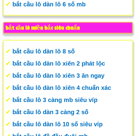
✔
bắt cầu lô dàn lô 6 số mb
bắt cầu lô miền bắc siêu chuẩn
✔
bắt cầu lô dàn lô 8 số
✔
bắt cầu lô dàn lô xiên 2 phát lộc
✔
bắt cầu lô dàn lô xiên 3 ăn ngay
✔
bắt cầu lô dàn lô xiên 4 chuẩn xác
✔
bắt cầu lô 3 càng mb siêu víp
✔
bắt cầu lô dàn 3 càng 2 số
✔
bắt cầu lô dàn lô 10 số siêu víp