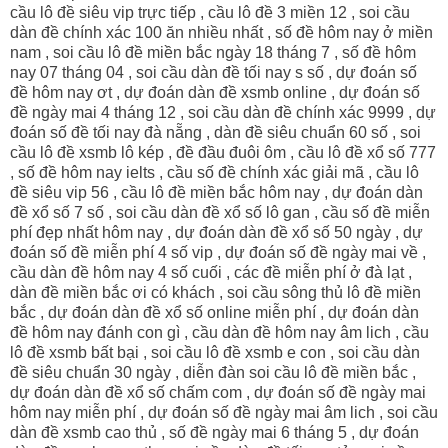
cầu lô đề siêu vip trực tiếp , cầu lô đề 3 miền 12 , soi cầu
dàn đề chính xác 100 ăn nhiều nhất , số đề hôm nay ở miền
nam , soi cầu lô đề miền bắc ngày 18 tháng 7 , số đề hôm
nay 07 tháng 04 , soi cầu dàn đề tối nay s số , dự đoán số
đề hôm nay ơt , dự đoán dàn đề xsmb online , dự đoán số
đề ngày mai 4 tháng 12 , soi cầu dàn đề chính xác 9999 , dự
đoán số đề tối nay đà nẵng , dàn đề siêu chuẩn 60 số , soi
cầu lô đề xsmb lô kép , đề đầu đuôi ôm , cầu lô đề xổ số 777
, số đề hôm nay ielts , cầu số đề chính xác giải mã , cầu lô
đề siêu vip 56 , cầu lô đề miền bắc hôm nay , dự đoán dàn
đề xổ số 7 số , soi cầu dàn đề xổ số lô gan , cầu số đề miễn
phí đẹp nhất hôm nay , dự đoán dàn đề xổ số 50 ngày , dự
đoán số đề miễn phí 4 số vip , dự đoán số đề ngày mai về ,
cầu dàn đề hôm nay 4 số cuối , các đề miễn phí ở đà lạt ,
dàn đề miền bắc ơi có khách , soi cầu sông thủ lô đề miền
bắc , dự đoán dàn đề xổ số online miễn phí , dự đoán dàn
đề hôm nay đánh con gì , cầu dàn đề hôm nay âm lich , cầu
lô đề xsmb bất bại , soi cầu lô đề xsmb e con , soi cầu dàn
đề siêu chuẩn 30 ngày , diễn đàn soi cầu lô đề miền bắc ,
dự đoán dàn đề xổ số chấm com , dự đoán số đề ngày mai
hôm nay miễn phí , dự đoán số đề ngày mai âm lich , soi cầu
dàn đề xsmb cao thủ , số đề ngày mai 6 tháng 5 , dự đoán