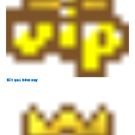
Kết quả hôm nay