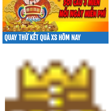
QUAY THỬ KẾT QUẢ XS HÔM NAY