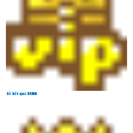
Sổ kết quả XSMN