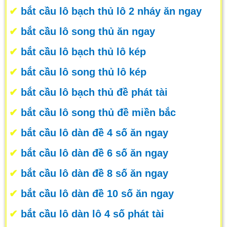
✔
bắt cầu lô bạch thủ lô 2 nháy ăn ngay
✔
bắt cầu lô song thủ ăn ngay
✔
bắt cầu lô bạch thủ lô kép
✔
bắt cầu lô song thủ lô kép
✔
bắt cầu lô bạch thủ đề phát tài
✔
bắt cầu lô song thủ đề miền bắc
✔
bắt cầu lô dàn đề 4 số ăn ngay
✔
bắt cầu lô dàn đề 6 số ăn ngay
✔
bắt cầu lô dàn đề 8 số ăn ngay
✔
bắt cầu lô dàn đề 10 số ăn ngay
✔
bắt cầu lô dàn lô 4 số phát tài