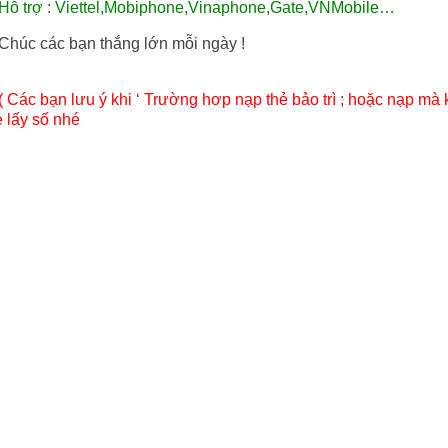
Hỗ trợ : Viettel,Mobiphone,Vinaphone,Gate,VNMobile…
Chúc các bạn thắng lớn mỗi ngày !
( Các bạn lưu ý khi ‘ Trường hơp nạp thẻ bảo trì ; hoặc nạp m
ẻ lấy số nhé