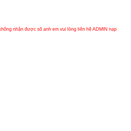
à không nhận được số anh em vui lòng liên hệ ADMIN nạp