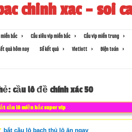
bac chinh xac – soi 
 miền bắc
Cầu siêu vip miền bắc
Cầu vip miền trung
ết quả hôm nay
Sổ kết quả
Vietlott
Điện toán
hẻ:
cầu lô đề chính xác 50
ắt cầu lô miền bắc super vip
✔
bắt cầu lô bạch thủ lô ăn ngay