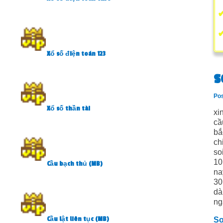
Xổ số điện toán 123
s
Po
Xổ số thần tài
xi
cầ
bắ
ch
so
10
Cầu bạch thủ (MB)
na
30
dà
ng
Cầu lật liên tục (MB)
So