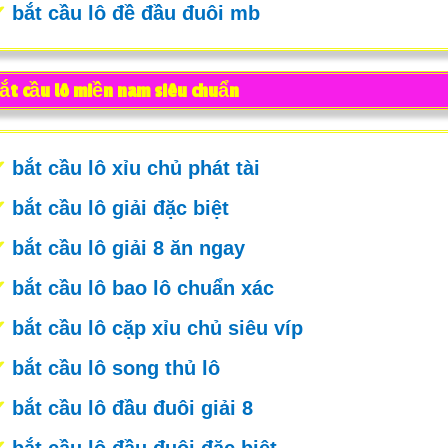
✔
bắt cầu lô đề đầu đuôi mb
ắt cầu lô miền nam siêu chuẩn
✔
bắt cầu lô xỉu chủ phát tài
✔
bắt cầu lô giải đặc biệt
✔
bắt cầu lô giải 8 ăn ngay
✔
bắt cầu lô bao lô chuẩn xác
✔
bắt cầu lô cặp xỉu chủ siêu víp
✔
bắt cầu lô song thủ lô
✔
bắt cầu lô đầu đuôi giải 8
✔
bắt cầu lô đầu đuôi đặc biệt