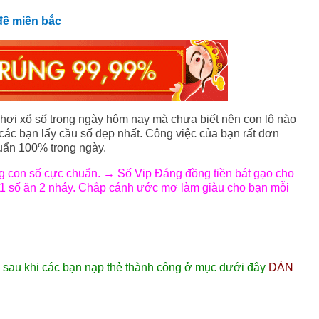
 đề miền bắc
chơi xổ số trong ngày hôm nay mà chưa biết nên con lô nào
 các bạn lấy cầu số đẹp nhất. Công việc của bạn rất đơn
huẩn 100% trong ngày.
ng con số cực chuẩn. → Số Vip Đáng đồng tiền bát gạo cho
h 1 số ăn 2 nháy. Chắp cánh ước mơ làm giàu cho bạn mỗi
, sau khi các bạn nạp thẻ thành công ở mục dưới đây
DÀN