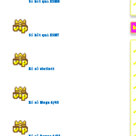
Sổ kết quả XSMN
b
Sổ kết quả XSMT
Xổ số vietlott
Xổ số Mega 6/45