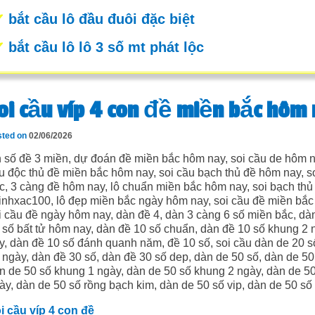
✔
bắt cầu lô đầu đuôi đặc biệt
✔
bắt cầu lô lô 3 số mt phát lộc
oi cầu víp 4 con đề miền bắc hôm 
sted on
02/06/2026
n số đề 3 miền, dự đoán đề miền bắc hôm nay, soi cầu de hôm 
u độc thủ đề miền bắc hôm nay, soi cầu bạch thủ đề hôm nay, s
c, 3 càng đề hôm nay, lô chuẩn miền bắc hôm nay, soi bạch th
inhxac100, lô đẹp miền bắc ngày hôm nay, soi cầu đề miền bắc 
i cầu đề ngày hôm nay, dàn đề 4, dàn 3 càng 6 số miền bắc, dàn
 số bất tử hôm nay, dàn đề 10 số chuẩn, dàn đề 10 số khung 2 
y, dàn đề 10 số đánh quanh năm, đề 10 số, soi cầu dàn de 20 số
 ngày, dàn đề 30 số, dàn đề 30 số dep, dàn de 50 số, dàn de 50 
n de 50 số khung 1 ngày, dàn de 50 số khung 2 ngày, dàn de 50 
ày, dàn de 50 số rồng bạch kim, dàn de 50 số vip, dàn de 50 số
i cầu víp 4 con đề