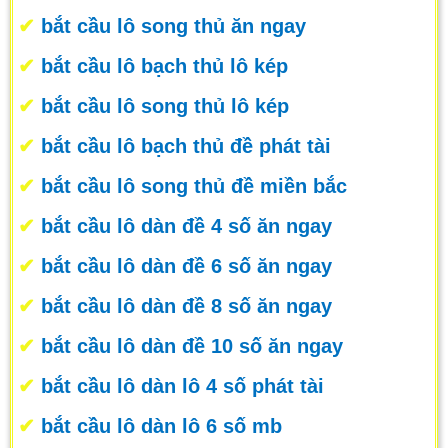
✔
bắt cầu lô song thủ ăn ngay
✔
bắt cầu lô bạch thủ lô kép
✔
bắt cầu lô song thủ lô kép
✔
bắt cầu lô bạch thủ đề phát tài
✔
bắt cầu lô song thủ đề miền bắc
✔
bắt cầu lô dàn đề 4 số ăn ngay
✔
bắt cầu lô dàn đề 6 số ăn ngay
✔
bắt cầu lô dàn đề 8 số ăn ngay
✔
bắt cầu lô dàn đề 10 số ăn ngay
✔
bắt cầu lô dàn lô 4 số phát tài
✔
bắt cầu lô dàn lô 6 số mb