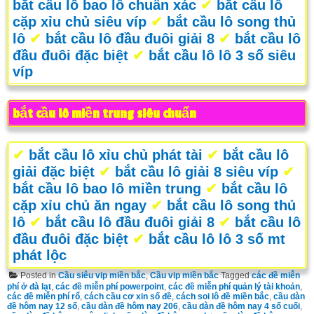
bắt cầu lô bao lô chuẩn xác
✔
bắt cầu lô
cặp xỉu chủ siêu víp
✔
bắt cầu lô song thủ
lô
✔
bắt cầu lô đầu đuôi giải 8
✔
bắt cầu lô
đầu đuôi đặc biệt
✔
bắt cầu lô lô 3 số siêu
víp
bắt cầu lô miền trung siêu chuẩn
✔
bắt cầu lô xỉu chủ phát tài
✔
bắt cầu lô
giải đặc biệt
✔
bắt cầu lô giải 8 siêu víp
✔
bắt cầu lô bao lô miền trung
✔
bắt cầu lô
cặp xỉu chủ ăn ngay
✔
bắt cầu lô song thủ
lô
✔
bắt cầu lô đầu đuôi giải 8
✔
bắt cầu lô
đầu đuôi đặc biệt
✔
bắt cầu lô lô 3 số mt
phát lộc
Posted in
Cầu siêu vip miền bắc
,
Cầu vip miền bắc
Tagged
các đề miễn
phí ở đà lạt
,
các đề miễn phí powerpoint
,
các đề miễn phí quản lý tài khoản
,
các đề miễn phí rổ
,
cách cầu cơ xin số đề
,
cách soi lô đề miền bắc
,
cầu dàn
đề hôm nay 12 số
,
cầu dàn đề hôm nay 206
,
cầu dàn đề hôm nay 4 số cuối
,