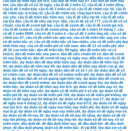
cầu dàn đề hôm nay âm lich
,
cầu dàn đề hôm nay k+
,
cầu dàn đề hôm nay
thủ
,
cầu dàn đề xổ số 30 ngày
,
cầu lô đề 3 miền 12
,
cầu lô đề 3 miền đông
,
cầu lô đề 3 miền kép
,
cầu lô đề 3 miền xổ số
,
cầu lô đề chính xác 50
,
cầu lô
đề chính xác ai trúng rồi
,
cầu lô đề chính xác rông bach kim
,
cầu lô đề chính
xác yếu
,
cầu lô đề miền bắc hôm nay
,
cầu lô đề siêu vip 56
,
cầu lô đề siêu
vip lừa đảo
,
cầu lô đề siêu vip trực tiếp
,
cầu lô đề xổ số 777
,
cầu lô đề xổ số
chuẩn
,
cầu lô đề xsmb bất bại
,
cầu lô đề xsmb đề
,
cầu lô đề xsmb gia mã
,
cầu lô đề xsmb lô
,
cầu lô đề xsmb uống
,
cầu số đề 3 miền 18 tháng 7
,
cầu
số đề 3 miền 9999
,
cầu số đề 3 miền it
,
cầu số đề 3 miền ông nội
,
cầu số đề
chính xác 67
,
cầu số đề chính xác giải mã
,
cầu số đề miền bắc app soi
,
cầu
số đề miền bắc ưi
,
cầu số đề miền bắc về bao nhiêu
,
cầu số đề miễn phí đẹp
nhất hôm nay
,
cầu số đề miễn phí về việt nam
,
dàn đề 12 số miễn phí
,
dàn
đề 36 con miền bắc
,
dàn đề miền bắc 99 ngày
,
dàn đề miền bắc ơi có
khách
,
dàn đề miền bắc one piece
,
dàn đề siêu chuẩn 60 số
,
dàn đề xsmb
tối nay ông nội ơi
,
dàn đề xsmb tối nay và ngày mai
,
diễn đàn soi cầu lô đề
miền bắc
,
dự đoán dàn đề đẹp nhất hôm nay
,
dự đoán dàn đề hôm nay 00
00
,
dự đoán dàn đề hôm nay 89
,
dự đoán dàn đề hôm nay đánh con gì
,
dự
đoán dàn đề xổ số 50 ngày
,
dự đoán dàn đề xổ số 7 số
,
dự đoán dàn đề xổ
số chấm com
,
dự đoán dàn đề xổ số online miễn phí
,
dự đoán dàn đề xổ số
plus
,
dự đoán dàn đề xổ số quảng ngãi hôm nay
,
dự đoán dàn đề xsmb es
,
dự đoán dàn đề xsmb online
,
dự đoán dàn đề xsmb quay thu
,
dự đoán đề
miền bắc
,
dự đoán số đề hôm nay âm lich
,
dự đoán số đề hôm nay ơt
,
dự
đoán số đề hôm nay yên
,
dự đoán số đề miễn phí 4 số vip
,
dự đoán số đề
miễn phí 56
,
dự đoán số đề miễn phí 789
,
dự đoán số đề miễn phí không
,
dự
đoán số đề ngày mai 04 tháng 04
,
dự đoán số đề ngày mai 17
,
dự đoán số
đề ngày mai 4 tháng 12
,
dự đoán số đề ngày mai 6/7/2
,
dự đoán số đề ngày
mai âm lich
,
dự đoán số đề ngày mai hôm nay miễn phí
,
dự đoán số đề ngày
mai là gì
,
dự đoán số đề ngày mai nay miễn phí
,
dự đoán số đề ngày mai về
,
dự đoán số đề tối nay 20
,
dự đoán số đề tối nay đà nẵng
,
dự đoán số đề tối
nay hải phòng
,
dự đoán số đề tối nay ông nội
,
dự đoán số đề tối nay xổ số
miền nam
,
đầu đuôi đề
,
đề đầu đuôi hôm nay
,
đề đầu đuôi ôm
,
đề đầu đuôi
phun
,
đề đầu đuôi phụng
,
đoán số đề miền bắc
,
lô vip 888
,
lừa đảo xin số đề
,