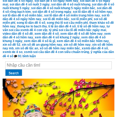
soi dàn đề 4 số ngày
,
soi dàn đề 4 số ngày hôm nay
,
soi dàn đề 4 số ngày
mai
,
soi dàn đề 4 số nuôi 3 ngày
,
soi dàn đề 4 số nuôi khung
,
soi dàn đề 4 số
nuôi khung 5 ngày
,
soi dàn đề 4 số nuôi khung 5 ngày miền bắc
,
soi dàn đề
4 số rồng bạch kim
,
soi dàn đề 4 số trong ngày
,
soi lô dàn đề 4 số hôm nay
,
soi lô dàn đề 4 số miền bắc
,
soi lô dàn đề 4 số miền trung hôm nay
,
soi lô
dàn đề 4 số ngày hôm nay
,
soi lô đề miền bắc
,
soi lô miễn phí
,
soi số đề
miễn phí
,
song lô dàn đề 4 số
,
song thủ lô soi cầu miễn phí
,
tham khảo số đề
hôm nay
,
thong ke lo bach thu
,
tỉ lệ ăn dàn đề 4 số
,
tỉ lệ số đề hôm nay
,
tư
vấn soi cầu xsmb đề 4 con víp
,
tỷ phú soi cầu lô đề miền bắc ngày mai
,
video dàn đề 4 số đề
,
xem dàn đề 4 số
,
xem dàn đề 4 số đề hôm nay
,
xem
dàn đề 4 số hôm nay
,
xem dàn đề 4 số khung 2 ngày
,
xem dàn đề 4 số
khung 3 ngày
,
xem dàn đề 4 số là gì
,
xem dàn đề 4 số miền bắc hôm nay
,
xin số đề 52
,
xin số đề an giang hôm nay
,
xin số đề hôm nay
,
xin số đề hôm
nay mb
,
xin số đề lộc an
,
xổ số đề hôm nay miền bắc
,
xsmb dàn đề 4 số
,
xsmb de 4 so
,
xsmb soi cầu dàn đề 4 con siêu chuẩn trúng
,
ý nghĩa của dàn
ở
đề 4 số
91 bình luận
soi
cầu
víp
4
Search
con
đề
miền
bắc
hôm
nay
siêu
chuẩn