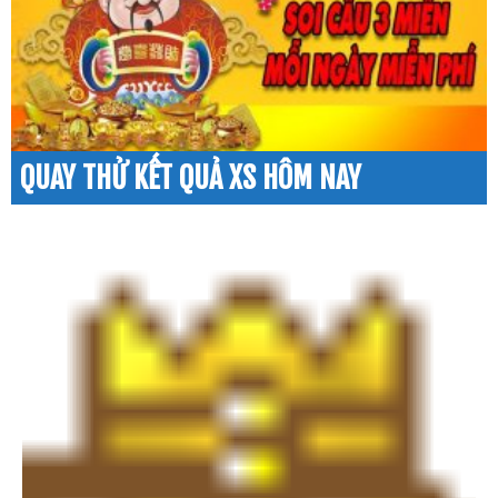
QUAY THỬ KẾT QUẢ XS HÔM NAY