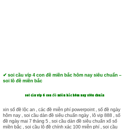
✔ soi cầu víp 4 con đề miền bắc hôm nay siêu chuẩn –
soi lô đề miền bắc
soi cầu víp 6 con đề miền bắc hôm nay siêu chuẩn
xin số đề lộc an , các đề miễn phí powerpoint , số đề ngày
hôm nay , soi cầu dàn đề siêu chuẩn ngày , lô vip 888 , số
đề ngày mai 7 tháng 5 , soi cầu dàn đề siêu chuẩn xổ số
miền bắc , soi cầu lô đề chính xác 100 miễn phí , soi cầu