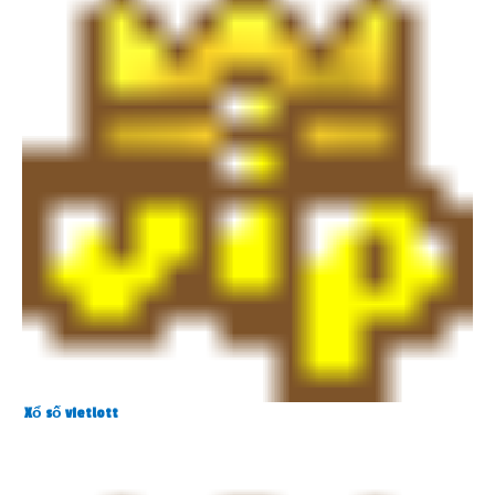
Xổ số vietlott