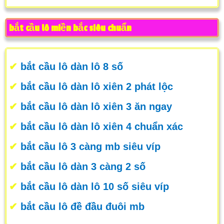
bắt cầu lô miền bắc siêu chuẩn
✔
bắt cầu lô dàn lô 8 số
✔
bắt cầu lô dàn lô xiên 2 phát lộc
✔
bắt cầu lô dàn lô xiên 3 ăn ngay
✔
bắt cầu lô dàn lô xiên 4 chuẩn xác
✔
bắt cầu lô 3 càng mb siêu víp
✔
bắt cầu lô dàn 3 càng 2 số
✔
bắt cầu lô dàn lô 10 số siêu víp
✔
bắt cầu lô đề đầu đuôi mb