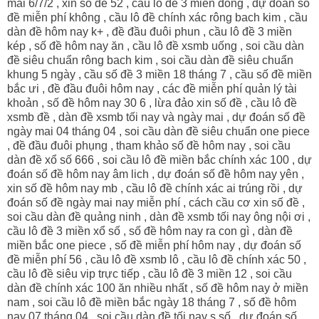
mai 6/7/2 , xin số đề 52 , cầu lô đề 3 miền đông , dự đoán số
đề miễn phí không , cầu lô đề chính xác rông bach kim , cầu
dàn đề hôm nay k+ , đề đầu đuôi phun , cầu lô đề 3 miền
kép , số đề hôm nay ăn , cầu lô đề xsmb uống , soi cầu dàn
đề siêu chuẩn rông bach kim , soi cầu dàn đề siêu chuẩn
khung 5 ngày , cầu số đề 3 miền 18 tháng 7 , cầu số đề miền
bắc ưi , đề đầu đuôi hôm nay , các đề miễn phí quản lý tài
khoản , số đề hôm nay 30 6 , lừa đảo xin số đề , cầu lô đề
xsmb đề , dàn đề xsmb tối nay và ngày mai , dự đoán số đề
ngày mai 04 tháng 04 , soi cầu dàn đề siêu chuẩn one piece
, đề đầu đuôi phụng , tham khảo số đề hôm nay , soi cầu
dàn đề xổ số 666 , soi cầu lô đề miền bắc chính xác 100 , dự
đoán số đề hôm nay âm lich , dự đoán số đề hôm nay yên ,
xin số đề hôm nay mb , cầu lô đề chính xác ai trúng rồi , dự
đoán số đề ngày mai nay miễn phí , cách cầu cơ xin số đề ,
soi cầu dàn đề quảng ninh , dàn đề xsmb tối nay ông nội ơi ,
cầu lô đề 3 miền xổ số , số đề hôm nay ra con gì , dàn đề
miền bắc one piece , số đề miễn phí hôm nay , dự đoán số
đề miễn phí 56 , cầu lô đề xsmb lô , cầu lô đề chính xác 50 ,
cầu lô đề siêu vip trực tiếp , cầu lô đề 3 miền 12 , soi cầu
dàn đề chính xác 100 ăn nhiều nhất , số đề hôm nay ở miền
nam , soi cầu lô đề miền bắc ngày 18 tháng 7 , số đề hôm
nay 07 tháng 04 , soi cầu dàn đề tối nay s số , dự đoán số