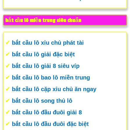
bắt cầu lô miền trung siêu chuẩn
✔
bắt cầu lô xỉu chủ phát tài
✔
bắt cầu lô giải đặc biệt
✔
bắt cầu lô giải 8 siêu víp
✔
bắt cầu lô bao lô miền trung
✔
bắt cầu lô cặp xỉu chủ ăn ngay
✔
bắt cầu lô song thủ lô
✔
bắt cầu lô đầu đuôi giải 8
✔
bắt cầu lô đầu đuôi đặc biệt