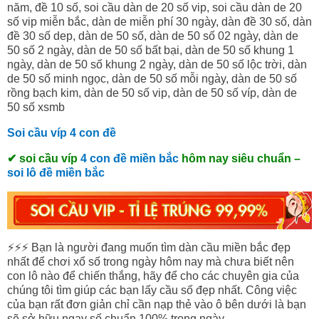
năm, đề 10 số, soi cầu dàn de 20 số vip, soi cầu dàn de 20
số vip miễn bắc, dàn de miễn phí 30 ngày, dàn đề 30 số, dàn
đề 30 số dep, dàn de 50 số, dàn de 50 số 02 ngày, dàn de
50 số 2 ngày, dàn de 50 số bất bại, dàn de 50 số khung 1
ngày, dàn de 50 số khung 2 ngày, dàn de 50 số lộc trời, dàn
de 50 số minh ngọc, dàn de 50 số mỗi ngày, dàn de 50 số
rồng bạch kim, dàn de 50 số vip, dàn de 50 số víp, dàn de
50 số xsmb
Soi cầu víp 4 con đề
✔ soi cầu víp
4 con đề miền bắc
hôm nay siêu chuẩn –
soi lô đề miền bắc
⚡️⚡️⚡️ Bạn là người đang muốn tìm dàn cầu miền bắc đẹp
nhất để chơi xổ số trong ngày hôm nay mà chưa biết nên
con lô nào để chiến thắng, hãy để cho các chuyên gia của
chúng tôi tìm giúp các bạn lấy cầu số đẹp nhất. Công việc
của bạn rất đơn giản chỉ cần nạp thẻ vào ô bên dưới là bạn
sẽ sở hữu ngay số chuẩn 100% trong ngày.