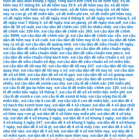
nuôi đề đầu đuôi khung 3 ngày
,
rồng bạch kim chốt số đề hôm nay
,
số đề
hôm nay 07 tháng 04
,
số đề hôm nay 30 6
,
số đề hôm nay ăn
,
số đề hôm
nay ielts
,
số đề hôm nay ở miền nam
,
số đề hôm nay ông nội
,
số đề hôm
nay ra con gì
,
số đề miền bắc
,
số đề miễn phí em
,
số đề miễn phí hôm nay
,
số đề ngày hôm nay
,
số đề ngày mai 4 tháng 6
,
số đề ngày mai 6 tháng 5
,
số
đề ngày mai 7 tháng 5
,
số đề ngày mai an giang
,
số đề ngày mai pdf
,
soi cầu
dàn đề 36 số nuôi
,
soi cầu dàn đề chính xác 100 ăn nhiều nhất
,
soi cầu dàn
đề chính xác 100 êm
,
soi cầu dàn đề chính xác 365
,
soi cầu dàn đề chính
xác 9999
,
soi cầu dàn đề chính xác gì
,
soi cầu dàn đề chính xác rắn
,
soi cầu
dàn đề hôm nay 4 số cuối
,
soi cầu dàn đề hôm nay lô tô
,
soi cầu dàn đề hôm
nay ra số gì
,
soi cầu dàn đề quảng ninh
,
soi cầu dàn đề siêu chuẩn 30 ngày
,
soi cầu dàn đề siêu chuẩn khung 5 ngày
,
soi cầu dàn đề siêu chuẩn ngày
,
soi cầu dàn đề siêu chuẩn nhất
,
soi cầu dàn đề siêu chuẩn one piece
,
soi
cầu dàn đề siêu chuẩn rông bach kim
,
soi cầu dàn đề siêu chuẩn s số
,
soi
cầu dàn đề siêu chuẩn số đẹp
,
soi cầu dàn đề siêu chuẩn xổ số miền bắc
,
soi cầu dàn đề tối nay 00
,
soi cầu dàn đề tối nay 247
,
soi cầu dàn đề tối nay
quay thử
,
soi cầu dàn đề tối nay s số
,
soi cầu dàn đề tối nay tử
,
soi cầu dàn
đề xổ số 666
,
soi cầu dàn đề xổ số lô gan
,
soi cầu dàn đề xổ số quảng nam
,
soi cầu dàn đề xsmb 36 số khung 3 ngày
,
soi cầu dàn đề xsmb ăn bao
nhiêu
,
soi cầu dàn đề xsmb cao thủ
,
soi cầu lô đề chính xác 100 miễn phí
,
soi cầu lô đề gia lai hôm nay
,
soi cầu lô đề miền bắc chính xác 100
,
soi cầu
lô đề miền bắc ngày 18 tháng 7
,
soi cầu lô đề xổ số miền bắc miễn phí
,
soi
cầu lô đề xsmb e con
,
soi cầu lô đề xsmb lô kép
,
soi cầu sông thủ lô đề
miền bắc
,
soi cầu víp 4 con đề
,
soi cầu víp 4 con đề miền bắc
,
soi dàn đề 4
số bach thu xsmb hom nay
,
soi dàn đề 4 số chuan
,
soi dàn đề 4 số đẹp nhất
hôm nay
,
soi dàn đề 4 số hàng ngày
,
soi dàn đề 4 số hom nay
,
soi dàn đề 4
số hôm nay con gì
,
soi dàn đề 4 số hôm nay miễn phí
,
soi dàn đề 4 số kép
vip
,
soi dàn đề 4 số khung 2 ngày
,
soi dàn đề 4 số khung 3 ngày
,
soi dàn đề
4 số khung 3 ngày 247
,
soi dàn đề 4 số khung 5 ngày
,
soi dàn đề 4 số khung
7 ngày
,
soi dàn đề 4 số là gì
,
soi dàn đề 4 số là mấy con
,
soi dàn đề 4 số là
như thế nào
,
soi dàn đề 4 số mb
,
soi dàn đề 4 số mb hôm nay
,
soi dàn đề 4
số miền nam
,
soi dàn đề 4 số miền nam hôm nay
,
soi dàn đề 4 số miễn phí
,