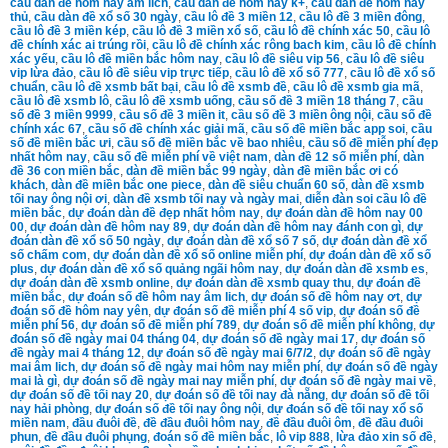
cầu dàn đề hôm nay âm lich
,
cầu dàn đề hôm nay k+
,
cầu dàn đề hôm nay
thủ
,
cầu dàn đề xổ số 30 ngày
,
cầu lô đề 3 miền 12
,
cầu lô đề 3 miền đông
,
cầu lô đề 3 miền kép
,
cầu lô đề 3 miền xổ số
,
cầu lô đề chính xác 50
,
cầu lô
đề chính xác ai trúng rồi
,
cầu lô đề chính xác rông bach kim
,
cầu lô đề chính
xác yếu
,
cầu lô đề miền bắc hôm nay
,
cầu lô đề siêu vip 56
,
cầu lô đề siêu
vip lừa đảo
,
cầu lô đề siêu vip trực tiếp
,
cầu lô đề xổ số 777
,
cầu lô đề xổ số
chuẩn
,
cầu lô đề xsmb bất bại
,
cầu lô đề xsmb đề
,
cầu lô đề xsmb gia mã
,
cầu lô đề xsmb lô
,
cầu lô đề xsmb uống
,
cầu số đề 3 miền 18 tháng 7
,
cầu
số đề 3 miền 9999
,
cầu số đề 3 miền it
,
cầu số đề 3 miền ông nội
,
cầu số đề
chính xác 67
,
cầu số đề chính xác giải mã
,
cầu số đề miền bắc app soi
,
cầu
số đề miền bắc ưi
,
cầu số đề miền bắc về bao nhiêu
,
cầu số đề miễn phí đẹp
nhất hôm nay
,
cầu số đề miễn phí về việt nam
,
dàn đề 12 số miễn phí
,
dàn
đề 36 con miền bắc
,
dàn đề miền bắc 99 ngày
,
dàn đề miền bắc ơi có
khách
,
dàn đề miền bắc one piece
,
dàn đề siêu chuẩn 60 số
,
dàn đề xsmb
tối nay ông nội ơi
,
dàn đề xsmb tối nay và ngày mai
,
diễn đàn soi cầu lô đề
miền bắc
,
dự đoán dàn đề đẹp nhất hôm nay
,
dự đoán dàn đề hôm nay 00
00
,
dự đoán dàn đề hôm nay 89
,
dự đoán dàn đề hôm nay đánh con gì
,
dự
đoán dàn đề xổ số 50 ngày
,
dự đoán dàn đề xổ số 7 số
,
dự đoán dàn đề xổ
số chấm com
,
dự đoán dàn đề xổ số online miễn phí
,
dự đoán dàn đề xổ số
plus
,
dự đoán dàn đề xổ số quảng ngãi hôm nay
,
dự đoán dàn đề xsmb es
,
dự đoán dàn đề xsmb online
,
dự đoán dàn đề xsmb quay thu
,
dự đoán đề
miền bắc
,
dự đoán số đề hôm nay âm lich
,
dự đoán số đề hôm nay ơt
,
dự
đoán số đề hôm nay yên
,
dự đoán số đề miễn phí 4 số vip
,
dự đoán số đề
miễn phí 56
,
dự đoán số đề miễn phí 789
,
dự đoán số đề miễn phí không
,
dự
đoán số đề ngày mai 04 tháng 04
,
dự đoán số đề ngày mai 17
,
dự đoán số
đề ngày mai 4 tháng 12
,
dự đoán số đề ngày mai 6/7/2
,
dự đoán số đề ngày
mai âm lich
,
dự đoán số đề ngày mai hôm nay miễn phí
,
dự đoán số đề ngày
mai là gì
,
dự đoán số đề ngày mai nay miễn phí
,
dự đoán số đề ngày mai về
,
dự đoán số đề tối nay 20
,
dự đoán số đề tối nay đà nẵng
,
dự đoán số đề tối
nay hải phòng
,
dự đoán số đề tối nay ông nội
,
dự đoán số đề tối nay xổ số
miền nam
,
đầu đuôi đề
,
đề đầu đuôi hôm nay
,
đề đầu đuôi ôm
,
đề đầu đuôi
phun
,
đề đầu đuôi phụng
,
đoán số đề miền bắc
,
lô vip 888
,
lừa đảo xin số đề
,