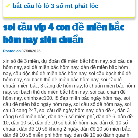
✔
bắt cầu lô lô 3 số mt phát lộc
soi cầu víp 4 con đề miền bắc
hôm nay siêu chuẩn
Posted on
07/08/2026
xin số đề 3 miền, dự đoán đề miền bắc hôm nay, soi cầu de
hôm nay, soi đề miền bắc hôm nay, dàn đề miền bắc hôm
nay, cầu độc thủ đề miền bắc hôm nay, soi cầu bạch thủ đề
hôm nay, soi bạch thủ đề miền bắc hôm nay, soi cầu lô
chuẩn miền bắc, 3 càng đề hôm nay, lô chuẩn miền bắc hôm
nay, soi bạch thủ de miền bắc hôm nay, soi cầu chạm đề
hôm nay, chinhxac100, lô đẹp miền bắc ngày hôm nay, soi
cầu đề miền bắc ngày hôm nay, soi cầu số đề hôm nay, soi
cau 3 cang 247, soi cầu đề ngày hôm nay, dàn đề 4, dàn 3
càng 6 số miền bắc, dàn de 6 số miễn phí, dàn đề 6, dàn đề
10, dàn 10 số, dàn đề 10 số bất tử hôm nay, dàn đề 10 số
chuẩn, dàn đề 10 số khung 2 ngày, dàn đề 10 số miền bắc,
dàn đề 10 số miễn phí hôm nay, dàn đề 10 số đánh quanh