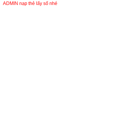
ADMIN nạp thẻ lấy số nhé