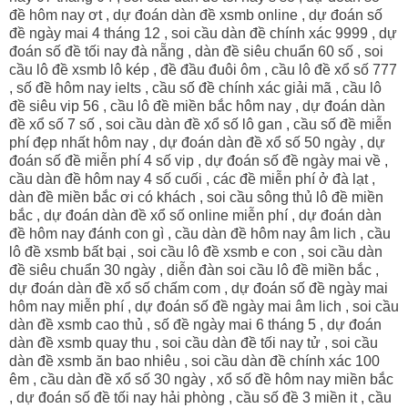
đề hôm nay ơt , dự đoán dàn đề xsmb online , dự đoán số
đề ngày mai 4 tháng 12 , soi cầu dàn đề chính xác 9999 , dự
đoán số đề tối nay đà nẵng , dàn đề siêu chuẩn 60 số , soi
cầu lô đề xsmb lô kép , đề đầu đuôi ôm , cầu lô đề xổ số 777
, số đề hôm nay ielts , cầu số đề chính xác giải mã , cầu lô
đề siêu vip 56 , cầu lô đề miền bắc hôm nay , dự đoán dàn
đề xổ số 7 số , soi cầu dàn đề xổ số lô gan , cầu số đề miễn
phí đẹp nhất hôm nay , dự đoán dàn đề xổ số 50 ngày , dự
đoán số đề miễn phí 4 số vip , dự đoán số đề ngày mai về ,
cầu dàn đề hôm nay 4 số cuối , các đề miễn phí ở đà lạt ,
dàn đề miền bắc ơi có khách , soi cầu sông thủ lô đề miền
bắc , dự đoán dàn đề xổ số online miễn phí , dự đoán dàn
đề hôm nay đánh con gì , cầu dàn đề hôm nay âm lich , cầu
lô đề xsmb bất bại , soi cầu lô đề xsmb e con , soi cầu dàn
đề siêu chuẩn 30 ngày , diễn đàn soi cầu lô đề miền bắc ,
dự đoán dàn đề xổ số chấm com , dự đoán số đề ngày mai
hôm nay miễn phí , dự đoán số đề ngày mai âm lich , soi cầu
dàn đề xsmb cao thủ , số đề ngày mai 6 tháng 5 , dự đoán
dàn đề xsmb quay thu , soi cầu dàn đề tối nay tử , soi cầu
dàn đề xsmb ăn bao nhiêu , soi cầu dàn đề chính xác 100
êm , cầu dàn đề xổ số 30 ngày , xổ số đề hôm nay miền bắc
, dự đoán số đề tối nay hải phòng , cầu số đề 3 miền it , cầu