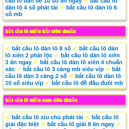
cầu lô dàn đề 10 số ăn ngay
✔
bắt cầu lô
dàn lô 4 số phát tài
✔
bắt cầu lô dàn lô 6
số mb
bắt cầu lô miền bắc siêu chuẩn
✔
bắt cầu lô dàn lô 8 số
✔
bắt cầu lô dàn
lô xiên 2 phát lộc
✔
bắt cầu lô dàn lô xiên
3 ăn ngay
✔
bắt cầu lô dàn lô xiên 4 chuẩn
xác
✔
bắt cầu lô 3 càng mb siêu víp
✔
bắt
cầu lô dàn 3 càng 2 số
✔
bắt cầu lô dàn lô
10 số siêu víp
✔
bắt cầu lô đề đầu đuôi mb
bắt cầu lô miền nam siêu chuẩn
✔
bắt cầu lô xỉu chủ phát tài
✔
bắt cầu lô
giải đặc biệt
✔
bắt cầu lô giải 8 ăn ngay
✔