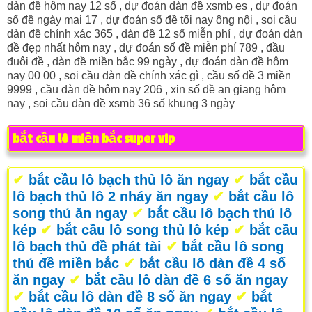
dàn đề hôm nay 12 số , dự đoán dàn đề xsmb es , dự đoán
số đề ngày mai 17 , dự đoán số đề tối nay ông nội , soi cầu
dàn đề chính xác 365 , dàn đề 12 số miễn phí , dự đoán dàn
đề đẹp nhất hôm nay , dự đoán số đề miễn phí 789 , đầu
đuôi đề , dàn đề miền bắc 99 ngày , dự đoán dàn đề hôm
nay 00 00 , soi cầu dàn đề chính xác gì , cầu số đề 3 miền
9999 , cầu dàn đề hôm nay 206 , xin số đề an giang hôm
nay , soi cầu dàn đề xsmb 36 số khung 3 ngày
bắt cầu lô miền bắc super vip
✔
bắt cầu lô bạch thủ lô ăn ngay
✔
bắt cầu
lô bạch thủ lô 2 nháy ăn ngay
✔
bắt cầu lô
song thủ ăn ngay
✔
bắt cầu lô bạch thủ lô
kép
✔
bắt cầu lô song thủ lô kép
✔
bắt cầu
lô bạch thủ đề phát tài
✔
bắt cầu lô song
thủ đề miền bắc
✔
bắt cầu lô dàn đề 4 số
ăn ngay
✔
bắt cầu lô dàn đề 6 số ăn ngay
✔
bắt cầu lô dàn đề 8 số ăn ngay
✔
bắt