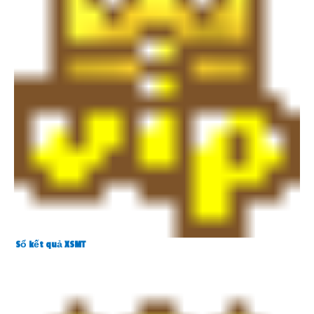
Sổ kết quả XSMT