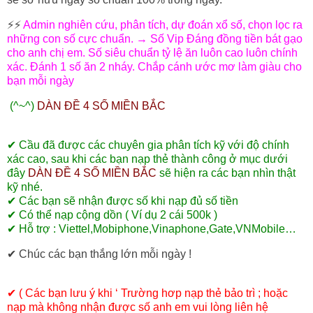
⚡️⚡️
Admin nghiên cứu, phân tích, dự đoán xổ số, chọn lọc ra
những con số cực chuẩn. → Số Vip Đáng đồng tiền bát gạo
cho anh chị em. Số siêu chuẩn tỷ lệ ăn luôn cao luôn chính
xác. Đánh 1 số ăn 2 nháy. Chắp cánh ước mơ làm giàu cho
bạn mỗi ngày
(^~^)
DÀN ĐỀ 4 SỐ MIỀN BẮC
✔ Cầu đã được các chuyên gia phân tích kỹ với độ chính
xác cao, sau khi các bạn nạp thẻ thành công ở mục dưới
đây
DÀN ĐỀ 4 SỐ MIỀN BẮC
sẽ hiện ra các bạn nhìn thật
kỹ nhé.
✔ Các bạn sẽ nhận được số khi nạp đủ số tiền
✔ Có thể nạp cộng dồn ( Ví dụ 2 cái 500k )
✔ Hỗ trợ : Viettel,Mobiphone,Vinaphone,Gate,VNMobile…
✔ Chúc các bạn thắng lớn mỗi ngày !
✔ ( Các bạn lưu ý khi ‘ Trường hơp nạp thẻ bảo trì ; hoặc
nạp mà không nhận được số anh em vui lòng liên hệ