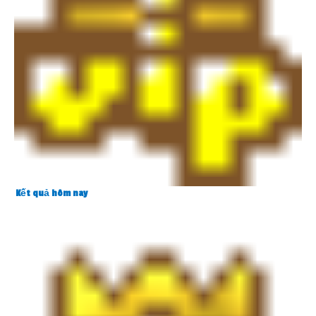
Kết quả hôm nay