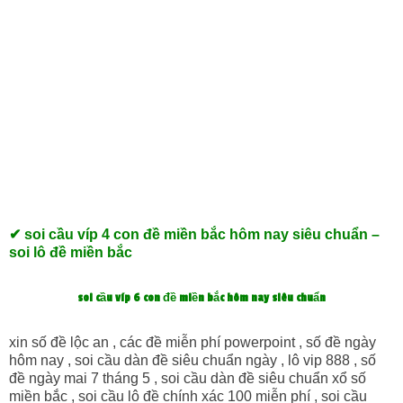
✔ soi cầu víp 4 con đề miền bắc hôm nay siêu chuẩn –
soi lô đề miền bắc
soi cầu víp 6 con đề miền bắc hôm nay siêu chuẩn
xin số đề lộc an , các đề miễn phí powerpoint , số đề ngày
hôm nay , soi cầu dàn đề siêu chuẩn ngày , lô vip 888 , số
đề ngày mai 7 tháng 5 , soi cầu dàn đề siêu chuẩn xổ số
miền bắc , soi cầu lô đề chính xác 100 miễn phí , soi cầu