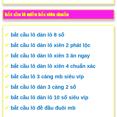
bắt cầu lô miền bắc siêu chuẩn
✔
bắt cầu lô dàn lô 8 số
✔
bắt cầu lô dàn lô xiên 2 phát lộc
✔
bắt cầu lô dàn lô xiên 3 ăn ngay
✔
bắt cầu lô dàn lô xiên 4 chuẩn xác
✔
bắt cầu lô 3 càng mb siêu víp
✔
bắt cầu lô dàn 3 càng 2 số
✔
bắt cầu lô dàn lô 10 số siêu víp
✔
bắt cầu lô đề đầu đuôi mb