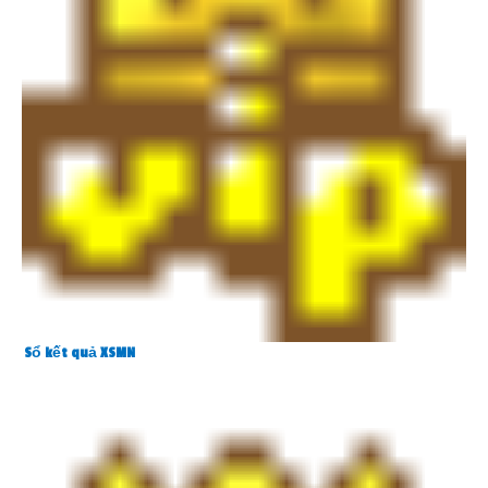
Sổ kết quả XSMN