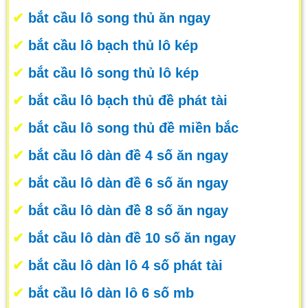
✔
bắt cầu lô song thủ ăn ngay
✔
bắt cầu lô bạch thủ lô kép
✔
bắt cầu lô song thủ lô kép
✔
bắt cầu lô bạch thủ đề phát tài
✔
bắt cầu lô song thủ đề miền bắc
✔
bắt cầu lô dàn đề 4 số ăn ngay
✔
bắt cầu lô dàn đề 6 số ăn ngay
✔
bắt cầu lô dàn đề 8 số ăn ngay
✔
bắt cầu lô dàn đề 10 số ăn ngay
✔
bắt cầu lô dàn lô 4 số phát tài
✔
bắt cầu lô dàn lô 6 số mb