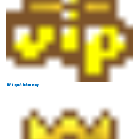
Kết quả hôm nay