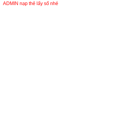
ADMIN nạp thẻ lấy số nhé