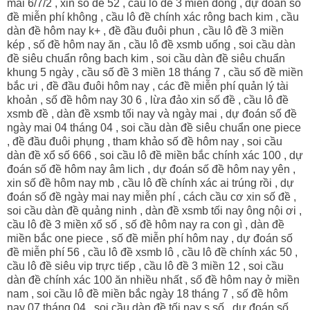
mai 6/7/2 , xin số đề 52 , cầu lô đề 3 miền đông , dự đoán số
đề miễn phí không , cầu lô đề chính xác rông bach kim , cầu
dàn đề hôm nay k+ , đề đầu đuôi phun , cầu lô đề 3 miền
kép , số đề hôm nay ăn , cầu lô đề xsmb uống , soi cầu dàn
đề siêu chuẩn rông bach kim , soi cầu dàn đề siêu chuẩn
khung 5 ngày , cầu số đề 3 miền 18 tháng 7 , cầu số đề miền
bắc ưi , đề đầu đuôi hôm nay , các đề miễn phí quản lý tài
khoản , số đề hôm nay 30 6 , lừa đảo xin số đề , cầu lô đề
xsmb đề , dàn đề xsmb tối nay và ngày mai , dự đoán số đề
ngày mai 04 tháng 04 , soi cầu dàn đề siêu chuẩn one piece
, đề đầu đuôi phụng , tham khảo số đề hôm nay , soi cầu
dàn đề xổ số 666 , soi cầu lô đề miền bắc chính xác 100 , dự
đoán số đề hôm nay âm lich , dự đoán số đề hôm nay yên ,
xin số đề hôm nay mb , cầu lô đề chính xác ai trúng rồi , dự
đoán số đề ngày mai nay miễn phí , cách cầu cơ xin số đề ,
soi cầu dàn đề quảng ninh , dàn đề xsmb tối nay ông nội ơi ,
cầu lô đề 3 miền xổ số , số đề hôm nay ra con gì , dàn đề
miền bắc one piece , số đề miễn phí hôm nay , dự đoán số
đề miễn phí 56 , cầu lô đề xsmb lô , cầu lô đề chính xác 50 ,
cầu lô đề siêu vip trực tiếp , cầu lô đề 3 miền 12 , soi cầu
dàn đề chính xác 100 ăn nhiều nhất , số đề hôm nay ở miền
nam , soi cầu lô đề miền bắc ngày 18 tháng 7 , số đề hôm
nay 07 tháng 04 , soi cầu dàn đề tối nay s số , dự đoán số