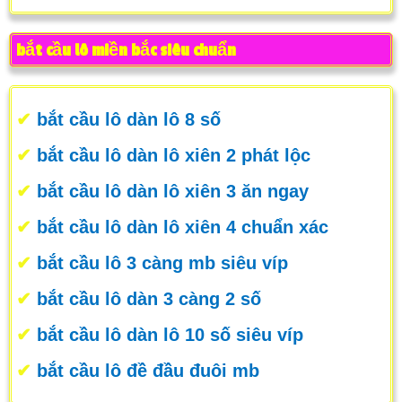
bắt cầu lô miền bắc siêu chuẩn
✔
bắt cầu lô dàn lô 8 số
✔
bắt cầu lô dàn lô xiên 2 phát lộc
✔
bắt cầu lô dàn lô xiên 3 ăn ngay
✔
bắt cầu lô dàn lô xiên 4 chuẩn xác
✔
bắt cầu lô 3 càng mb siêu víp
✔
bắt cầu lô dàn 3 càng 2 số
✔
bắt cầu lô dàn lô 10 số siêu víp
✔
bắt cầu lô đề đầu đuôi mb