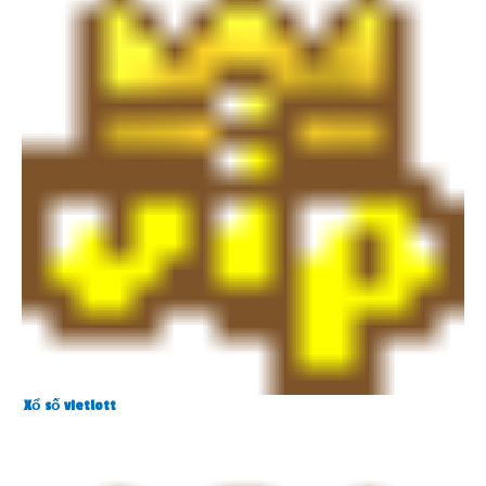
Xổ số vietlott