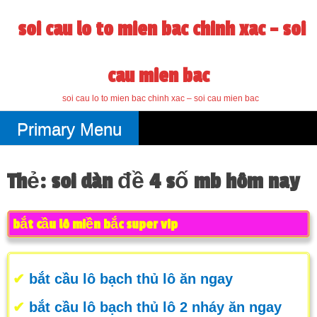
Skip
to
soi cau lo to mien bac chinh xac – soi
content
cau mien bac
soi cau lo to mien bac chinh xac – soi cau mien bac
Primary Menu
Thẻ:
soi dàn đề 4 số mb hôm nay
bắt cầu lô miền bắc super vip
✔
bắt cầu lô bạch thủ lô ăn ngay
✔
bắt cầu lô bạch thủ lô 2 nháy ăn ngay