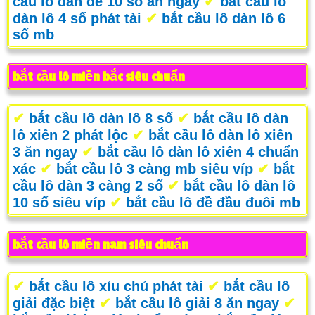
cầu lô dàn đề 10 số ăn ngay
✔
bắt cầu lô
dàn lô 4 số phát tài
✔
bắt cầu lô dàn lô 6
số mb
bắt cầu lô miền bắc siêu chuẩn
✔
bắt cầu lô dàn lô 8 số
✔
bắt cầu lô dàn
lô xiên 2 phát lộc
✔
bắt cầu lô dàn lô xiên
3 ăn ngay
✔
bắt cầu lô dàn lô xiên 4 chuẩn
xác
✔
bắt cầu lô 3 càng mb siêu víp
✔
bắt
cầu lô dàn 3 càng 2 số
✔
bắt cầu lô dàn lô
10 số siêu víp
✔
bắt cầu lô đề đầu đuôi mb
bắt cầu lô miền nam siêu chuẩn
✔
bắt cầu lô xỉu chủ phát tài
✔
bắt cầu lô
giải đặc biệt
✔
bắt cầu lô giải 8 ăn ngay
✔