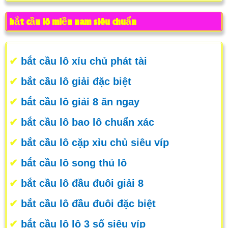
bắt cầu lô miền nam siêu chuẩn
✔
bắt cầu lô xỉu chủ phát tài
✔
bắt cầu lô giải đặc biệt
✔
bắt cầu lô giải 8 ăn ngay
✔
bắt cầu lô bao lô chuẩn xác
✔
bắt cầu lô cặp xỉu chủ siêu víp
✔
bắt cầu lô song thủ lô
✔
bắt cầu lô đầu đuôi giải 8
✔
bắt cầu lô đầu đuôi đặc biệt
✔
bắt cầu lô lô 3 số siêu víp