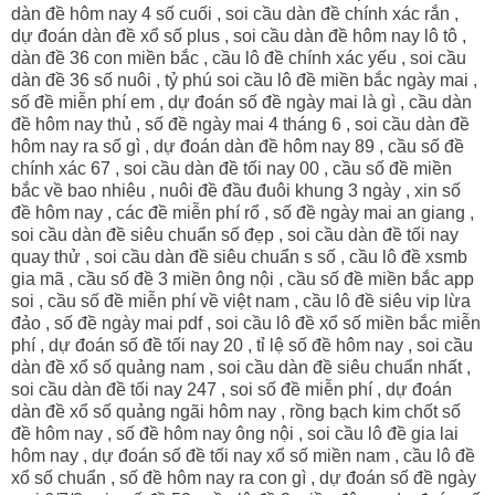
dàn đề hôm nay 4 số cuối , soi cầu dàn đề chính xác rắn ,
dự đoán dàn đề xổ số plus , soi cầu dàn đề hôm nay lô tô ,
dàn đề 36 con miền bắc , cầu lô đề chính xác yếu , soi cầu
dàn đề 36 số nuôi , tỷ phú soi cầu lô đề miền bắc ngày mai ,
số đề miễn phí em , dự đoán số đề ngày mai là gì , cầu dàn
đề hôm nay thủ , số đề ngày mai 4 tháng 6 , soi cầu dàn đề
hôm nay ra số gì , dự đoán dàn đề hôm nay 89 , cầu số đề
chính xác 67 , soi cầu dàn đề tối nay 00 , cầu số đề miền
bắc về bao nhiêu , nuôi đề đầu đuôi khung 3 ngày , xin số
đề hôm nay , các đề miễn phí rổ , số đề ngày mai an giang ,
soi cầu dàn đề siêu chuẩn số đẹp , soi cầu dàn đề tối nay
quay thử , soi cầu dàn đề siêu chuẩn s số , cầu lô đề xsmb
gia mã , cầu số đề 3 miền ông nội , cầu số đề miền bắc app
soi , cầu số đề miễn phí về việt nam , cầu lô đề siêu vip lừa
đảo , số đề ngày mai pdf , soi cầu lô đề xổ số miền bắc miễn
phí , dự đoán số đề tối nay 20 , tỉ lệ số đề hôm nay , soi cầu
dàn đề xổ số quảng nam , soi cầu dàn đề siêu chuẩn nhất ,
soi cầu dàn đề tối nay 247 , soi số đề miễn phí , dự đoán
dàn đề xổ số quảng ngãi hôm nay , rồng bạch kim chốt số
đề hôm nay , số đề hôm nay ông nội , soi cầu lô đề gia lai
hôm nay , dự đoán số đề tối nay xổ số miền nam , cầu lô đề
xổ số chuẩn , số đề hôm nay ra con gì , dự đoán số đề ngày