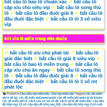
bắt cầu lô bao lô chuẩn xác
✔
bắt cầu lô
cặp xỉu chủ siêu víp
✔
bắt cầu lô song thủ
lô
✔
bắt cầu lô đầu đuôi giải 8
✔
bắt cầu lô
đầu đuôi đặc biệt
✔
bắt cầu lô lô 3 số siêu
víp
bắt cầu lô miền trung siêu chuẩn
✔
bắt cầu lô xỉu chủ phát tài
✔
bắt cầu lô
giải đặc biệt
✔
bắt cầu lô giải 8 siêu víp
✔
bắt cầu lô bao lô miền trung
✔
bắt cầu lô
cặp xỉu chủ ăn ngay
✔
bắt cầu lô song thủ
lô
✔
bắt cầu lô đầu đuôi giải 8
✔
bắt cầu lô
đầu đuôi đặc biệt
✔
bắt cầu lô lô 3 số mt
phát lộc
Posted in
Cầu siêu vip miền bắc
,
Cầu vip miền bắc
Tagged
các đề miễn
phí ở đà lạt
,
các đề miễn phí powerpoint
,
các đề miễn phí quản lý tài khoản
,
các đề miễn phí rổ
,
cách cầu cơ xin số đề
,
cách soi lô đề miền bắc
,
cầu dàn
đề hôm nay 12 số
,
cầu dàn đề hôm nay 206
,
cầu dàn đề hôm nay 4 số cuối
,