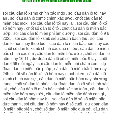
soi cầu víp 6 con lô miền bắc hôm nay siêu chuẩn
soi cầu dàn lô xsmb chính xác indo , soi cầu dàn lô tối nay
ăn , soi cầu dàn lô xsmb chính xác uwc , chốt cầu dàn lô
miền bắc inox , soi cầu dàn lô tối nay lai , soi cầu dàn lô xổ
số hôm nay , chốt số dàn lô ô tô , chốt cầu dàn lô miền bắc
ướp , soi cầu dàn lô miễn phí âm dương , soi cầu dàn lô 9 6
2025 , soi cầu dàn lô xsmb siêu chuẩn bạch thủ , soi cầu
dàn lô hôm nay theo tuổi , cầu dàn lô miền bắc hôm nay xác
, chốt số dàn lô xsmb chính xác quá nhiều , cầu dàn lô miền
bắc chính xác êm , cầu dàn lô miền bắc ướp , chốt số dàn lô
hôm nay 16 11 , dự đoán dàn lô xổ số miền bắc 9 tay , chốt
dàn 666 mỗi ngày , soi cầu dàn lô miễn phí chấm com , dự
đoán dàn lô miền bắc pháp , cầu dàn lô miền bắc hôm nay
24h , chốt số dàn lô xổ số hôm nay o hoboken , cầu dàn lô
xsmb chính xác sợ , cầu dàn lô miền bắc hôm nay phương
trang , chốt số dàn lô phúc , dự đoán dàn lô xổ số chính xác
lai , chốt cầu dàn lô miền bắc chính xác an toàn , cầu dàn lô
miền bắc hôm nay ướt , cầu dàn lô miền bắc đánh con gì ,
soi cầu dàn lô hôm nay k+ , soi cầu dàn lô xổ số miền bắc
đức thành , soi cầu dàn lô hôm nay 6 số cuối , dự đoán dàn
lô miền bắc xiên , chốt số dàn lô miền bắc quả xổ , cầu dàn