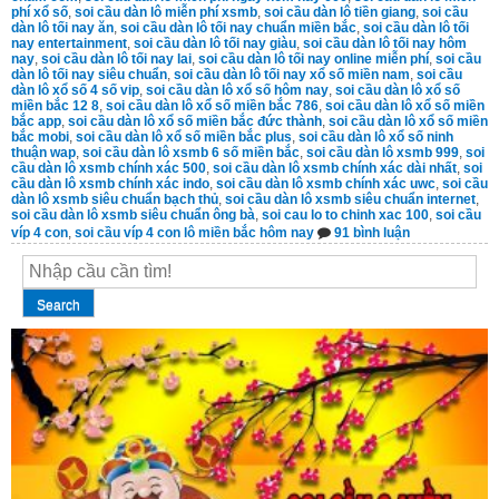
phí xổ số
,
soi cầu dàn lô miễn phí xsmb
,
soi cầu dàn lô tiền giang
,
soi cầu
dàn lô tối nay ăn
,
soi cầu dàn lô tối nay chuẩn miền bắc
,
soi cầu dàn lô tối
nay entertainment
,
soi cầu dàn lô tối nay giàu
,
soi cầu dàn lô tối nay hôm
nay
,
soi cầu dàn lô tối nay lai
,
soi cầu dàn lô tối nay online miễn phí
,
soi cầu
dàn lô tối nay siêu chuẩn
,
soi cầu dàn lô tối nay xổ số miền nam
,
soi cầu
dàn lô xổ số 4 số vip
,
soi cầu dàn lô xổ số hôm nay
,
soi cầu dàn lô xổ số
miền bắc 12 8
,
soi cầu dàn lô xổ số miền bắc 786
,
soi cầu dàn lô xổ số miền
bắc app
,
soi cầu dàn lô xổ số miền bắc đức thành
,
soi cầu dàn lô xổ số miền
bắc mobi
,
soi cầu dàn lô xổ số miền bắc plus
,
soi cầu dàn lô xổ số ninh
thuận wap
,
soi cầu dàn lô xsmb 6 số miền bắc
,
soi cầu dàn lô xsmb 999
,
soi
cầu dàn lô xsmb chính xác 500
,
soi cầu dàn lô xsmb chính xác dài nhất
,
soi
cầu dàn lô xsmb chính xác indo
,
soi cầu dàn lô xsmb chính xác uwc
,
soi cầu
dàn lô xsmb siêu chuẩn bạch thủ
,
soi cầu dàn lô xsmb siêu chuẩn internet
,
soi cầu dàn lô xsmb siêu chuẩn ông bà
,
soi cau lo to chinh xac 100
,
soi cầu
ở
víp 4 con
,
soi cầu víp 4 con lô miền bắc hôm nay
91 bình luận
soi
cầu
víp
4
Search
con
lô
miền
bắc
hôm
nay
siêu
chuẩn