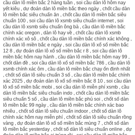
cầu dàn lô miền bắc 2 hàng tuần , soi cầu dàn lô hôm nay
yết kiêu , dự đoán dàn lô miền bắc theo ngày , chốt cầu dàn
lô miền bắc siêu chuẩn ăn , chốt cầu dàn lô miền bắc siêu
chuẩn 100 , soi cầu dàn lô xsmb siêu chuẩn internet , soi
cầu dàn lô xsmb siêu chuẩn ông bà , cầu dàn lô miền bắc
chính xác oregon , dàn lô hay về , chốt cầu dàn lô xsmb
chính xác xô sô , chốt cầu dàn lô miền bắc chính xác không ,
cầu dàn lô miền bắc e ngày , soi cầu dàn lô xổ số miền bắc
12 8 , dự đoán dàn lô xổ số miền bắc r 8 , soi cầu dàn lô
miền bắc hôm nay hành , cầu dàn lô miền bắc hôm nay 99 ,
chốt dàn đề , soi cầu dàn lô xổ số miền bắc 786 , cầu dàn lô
xsmb chính xác ôm , cầu dàn lô miền bắc chạy ổn định nhất
, chốt số dàn lô siêu chuẩn 3 số , cầu dàn lô miền bắc chính
xác 2025 , dự đoán dàn lô xổ số miền bắc 8 10 , soi cầu dàn
lô xổ số miền bắc mobi , soi cầu dàn lô miễn phí xsmb , cầu
dàn lô miền bắc siêu chuẩn indo , chốt cầu dàn lô miền bắc
siêu chuẩn 5 số , cầu dàn lô miền bắc phú soi , chốt số dàn
lô miền bắc 99 ngày , cầu dàn lô miền bắc chính xác bao
nhiêu , chốt số dàn lô siêu chuẩn indoor , chốt số dàn lô
chính xác hôm nay miễn phí , chốt số dàn lô siêu chuẩn rồng
vàng , dự đoán dàn lô xổ số miền bắc mùng 7 , chốt số dàn
lô miền bắc yesterday , chốt số dàn lô siêu chuẩn online , dự