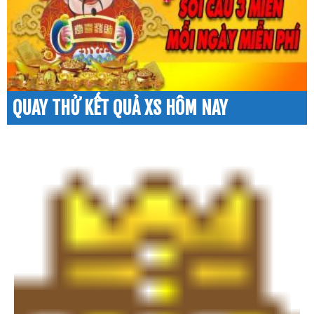
QUAY THỬ KẾT QUẢ XS HÔM NAY