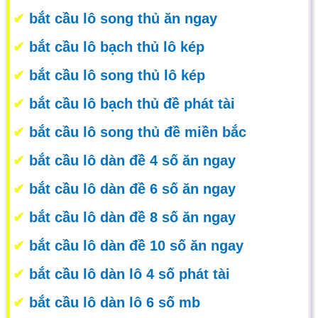
✔
bắt cầu lô song thủ ăn ngay
✔
bắt cầu lô bạch thủ lô kép
✔
bắt cầu lô song thủ lô kép
✔
bắt cầu lô bạch thủ đề phát tài
✔
bắt cầu lô song thủ đề miền bắc
✔
bắt cầu lô dàn đề 4 số ăn ngay
✔
bắt cầu lô dàn đề 6 số ăn ngay
✔
bắt cầu lô dàn đề 8 số ăn ngay
✔
bắt cầu lô dàn đề 10 số ăn ngay
✔
bắt cầu lô dàn lô 4 số phát tài
✔
bắt cầu lô dàn lô 6 số mb