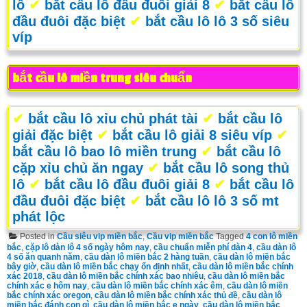
lô
✔
bắt cầu lô đầu đuôi giải 8
✔
bắt cầu lô
đầu đuôi đặc biệt
✔
bắt cầu lô lô 3 số siêu
víp
bắt cầu lô miền trung siêu chuẩn
✔
bắt cầu lô xỉu chủ phát tài
✔
bắt cầu lô
giải đặc biệt
✔
bắt cầu lô giải 8 siêu víp
✔
bắt cầu lô bao lô miền trung
✔
bắt cầu lô
cặp xỉu chủ ăn ngay
✔
bắt cầu lô song thủ
lô
✔
bắt cầu lô đầu đuôi giải 8
✔
bắt cầu lô
đầu đuôi đặc biệt
✔
bắt cầu lô lô 3 số mt
phát lộc
Posted in
Cầu siêu vip miền bắc
,
Cầu vip miền bắc
Tagged
4 con lô miền
bắc
,
cặp lô dàn lô 4 số ngày hôm nay
,
cầu chuẩn miễn phí dàn 4
,
cầu dàn lô
4 số ăn quanh năm
,
cầu dàn lô miền bắc 2 hàng tuần
,
cầu dàn lô miền bắc
bây giờ
,
cầu dàn lô miền bắc chạy ổn định nhất
,
cầu dàn lô miền bắc chính
xác 2018
,
cầu dàn lô miền bắc chính xác bao nhiêu
,
cầu dàn lô miền bắc
chính xác e hôm nay
,
cầu dàn lô miền bắc chính xác êm
,
cầu dàn lô miền
bắc chính xác oregon
,
cầu dàn lô miền bắc chính xác thủ đề
,
cầu dàn lô
miền bắc đánh con gì
,
cầu dàn lô miền bắc e ngày
,
cầu dàn lô miền bắc