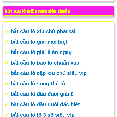
bắt cầu lô miền nam siêu chuẩn
✔
bắt cầu lô xỉu chủ phát tài
✔
bắt cầu lô giải đặc biệt
✔
bắt cầu lô giải 8 ăn ngay
✔
bắt cầu lô bao lô chuẩn xác
✔
bắt cầu lô cặp xỉu chủ siêu víp
✔
bắt cầu lô song thủ lô
✔
bắt cầu lô đầu đuôi giải 8
✔
bắt cầu lô đầu đuôi đặc biệt
✔
bắt cầu lô lô 3 số siêu víp