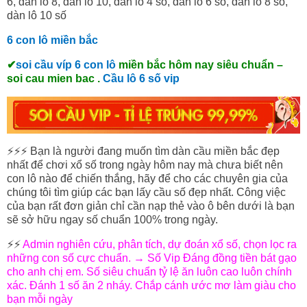
6, dàn lô 8, dàn lô 10, dàn lô 4 số, dàn lô 6 số, dàn lô 8 số,
dàn lô 10 số
6 con lô miền bắc
✔
soi cầu víp 6 con lô
miền bắc hôm nay siêu chuẩn –
soi cau mien bac .
Cầu lô 6 số vip
⚡️⚡️⚡️ Bạn là người đang muốn tìm dàn cầu miền bắc đẹp
nhất để chơi xổ số trong ngày hôm nay mà chưa biết nên
con lô nào để chiến thắng, hãy để cho các chuyên gia của
chúng tôi tìm giúp các bạn lấy cầu số đẹp nhất. Công việc
của bạn rất đơn giản chỉ cần nạp thẻ vào ô bên dưới là bạn
sẽ sở hữu ngay số chuẩn 100% trong ngày.
⚡️⚡️
Admin nghiên cứu, phân tích, dự đoán xổ số, chọn lọc ra
những con số cực chuẩn. → Số Vip Đáng đồng tiền bát gạo
cho anh chị em. Số siêu chuẩn tỷ lệ ăn luôn cao luôn chính
xác. Đánh 1 số ăn 2 nháy. Chắp cánh ước mơ làm giàu cho
bạn mỗi ngày