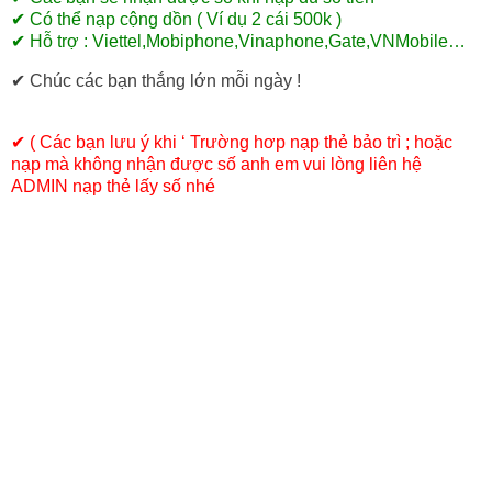
✔ Có thể nạp cộng dồn ( Ví dụ 2 cái 500k )
✔ Hỗ trợ : Viettel,Mobiphone,Vinaphone,Gate,VNMobile…
✔ Chúc các bạn thắng lớn mỗi ngày !
✔ ( Các bạn lưu ý khi ‘ Trường hơp nạp thẻ bảo trì ; hoặc
nạp mà không nhận được số anh em vui lòng liên hệ
ADMIN nạp thẻ lấy số nhé