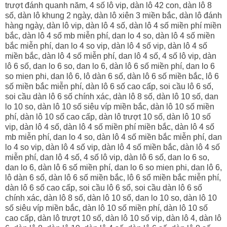
trượt đánh quanh năm, 4 số lô vip, dàn lô 42 con, dàn lô 8
số, dàn lô khung 2 ngày, dàn lô xiên 3 miền bắc, dàn lô đánh
hàng ngày, dàn lô vip, dàn lô 4 số, dàn lô 4 số miền phí miền
bắc, dàn lô 4 số mb miễn phí, dan lo 4 so, dàn lô 4 số miền
bắc miễn phí, dan lo 4 so vip, dàn lô 4 số vip, dàn lô 4 số
miền bắc, dàn lô 4 số miễn phí, dan lô 4 số, 4 số lô vip, dàn
lô 6 số, dan lo 6 so, dan lo 6, dàn lô 6 số miền phí, dan lo 6
so mien phi, dan lô 6, lô dàn 6 số, dàn lô 6 số miền bắc, lô 6
số miền bắc miễn phí, dàn lô 6 số cao cấp, soi cầu lô 6 số,
soi cầu dàn lô 6 số chính xác, dàn lô 8 số, dàn lô 10 số, dan
lo 10 so, dàn lô 10 số siêu víp miền bắc, dàn lô 10 số miền
phí, dàn lô 10 số cao cấp, dàn lô trượt 10 số, dàn lô 10 số
vip, dàn lô 4 số, dàn lô 4 số miền phí miền bắc, dàn lô 4 số
mb miễn phí, dan lo 4 so, dàn lô 4 số miền bắc miễn phí, dan
lo 4 so vip, dàn lô 4 số vip, dàn lô 4 số miền bắc, dàn lô 4 số
miễn phí, dan lô 4 số, 4 số lô vip, dàn lô 6 số, dan lo 6 so,
dan lo 6, dàn lô 6 số miền phí, dan lo 6 so mien phi, dan lô 6,
lô dàn 6 số, dàn lô 6 số miền bắc, lô 6 số miền bắc miễn phí,
dàn lô 6 số cao cấp, soi cầu lô 6 số, soi cầu dàn lô 6 số
chính xác, dàn lô 8 số, dàn lô 10 số, dan lo 10 so, dàn lô 10
số siêu víp miền bắc, dàn lô 10 số miền phí, dàn lô 10 số
cao cấp, dàn lô trượt 10 số, dàn lô 10 số vip, dàn lô 4, dàn lô