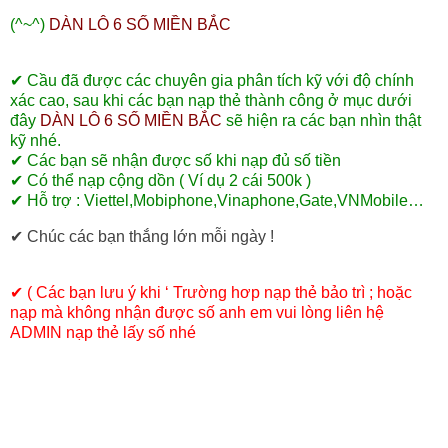
(^~^)
DÀN LÔ 6 SỐ MIỀN BẮC
✔ Cầu đã được các chuyên gia phân tích kỹ với độ chính
xác cao, sau khi các bạn nạp thẻ thành công ở mục dưới
đây
DÀN LÔ 6 SỐ MIỀN BẮC
sẽ hiện ra các bạn nhìn thật
kỹ nhé.
✔ Các bạn sẽ nhận được số khi nạp đủ số tiền
✔ Có thể nạp cộng dồn ( Ví dụ 2 cái 500k )
✔ Hỗ trợ : Viettel,Mobiphone,Vinaphone,Gate,VNMobile…
✔ Chúc các bạn thắng lớn mỗi ngày !
✔ ( Các bạn lưu ý khi ‘ Trường hơp nạp thẻ bảo trì ; hoặc
nạp mà không nhận được số anh em vui lòng liên hệ
ADMIN nạp thẻ lấy số nhé