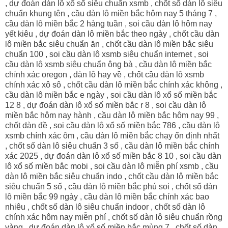
, dự đoán dàn lô xổ số siêu chuẩn xsmb , chốt số dàn lô siêu
chuẩn khung tên , cầu dàn lô miền bắc hôm nay 5 tháng 7 ,
cầu dàn lô miền bắc 2 hàng tuần , soi cầu dàn lô hôm nay
yết kiêu , dự đoán dàn lô miền bắc theo ngày , chốt cầu dàn
lô miền bắc siêu chuẩn ăn , chốt cầu dàn lô miền bắc siêu
chuẩn 100 , soi cầu dàn lô xsmb siêu chuẩn internet , soi
cầu dàn lô xsmb siêu chuẩn ông bà , cầu dàn lô miền bắc
chính xác oregon , dàn lô hay về , chốt cầu dàn lô xsmb
chính xác xô sô , chốt cầu dàn lô miền bắc chính xác không ,
cầu dàn lô miền bắc e ngày , soi cầu dàn lô xổ số miền bắc
12 8 , dự đoán dàn lô xổ số miền bắc r 8 , soi cầu dàn lô
miền bắc hôm nay hành , cầu dàn lô miền bắc hôm nay 99 ,
chốt dàn đề , soi cầu dàn lô xổ số miền bắc 786 , cầu dàn lô
xsmb chính xác ôm , cầu dàn lô miền bắc chạy ổn định nhất
, chốt số dàn lô siêu chuẩn 3 số , cầu dàn lô miền bắc chính
xác 2025 , dự đoán dàn lô xổ số miền bắc 8 10 , soi cầu dàn
lô xổ số miền bắc mobi , soi cầu dàn lô miễn phí xsmb , cầu
dàn lô miền bắc siêu chuẩn indo , chốt cầu dàn lô miền bắc
siêu chuẩn 5 số , cầu dàn lô miền bắc phú soi , chốt số dàn
lô miền bắc 99 ngày , cầu dàn lô miền bắc chính xác bao
nhiêu , chốt số dàn lô siêu chuẩn indoor , chốt số dàn lô
chính xác hôm nay miễn phí , chốt số dàn lô siêu chuẩn rồng
vàng , dự đoán dàn lô xổ số miền bắc mùng 7 , chốt số dàn