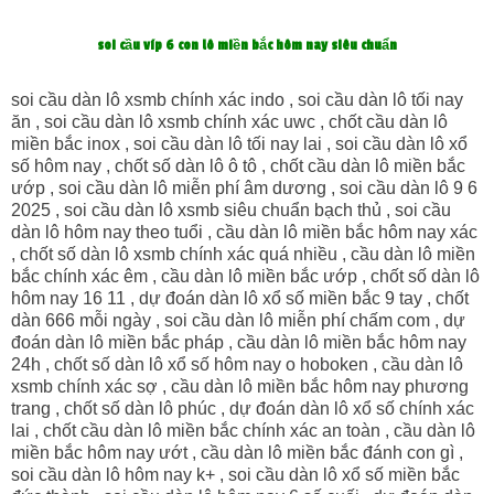
soi cầu víp 6 con lô miền bắc hôm nay siêu chuẩn
soi cầu dàn lô xsmb chính xác indo , soi cầu dàn lô tối nay
ăn , soi cầu dàn lô xsmb chính xác uwc , chốt cầu dàn lô
miền bắc inox , soi cầu dàn lô tối nay lai , soi cầu dàn lô xổ
số hôm nay , chốt số dàn lô ô tô , chốt cầu dàn lô miền bắc
ướp , soi cầu dàn lô miễn phí âm dương , soi cầu dàn lô 9 6
2025 , soi cầu dàn lô xsmb siêu chuẩn bạch thủ , soi cầu
dàn lô hôm nay theo tuổi , cầu dàn lô miền bắc hôm nay xác
, chốt số dàn lô xsmb chính xác quá nhiều , cầu dàn lô miền
bắc chính xác êm , cầu dàn lô miền bắc ướp , chốt số dàn lô
hôm nay 16 11 , dự đoán dàn lô xổ số miền bắc 9 tay , chốt
dàn 666 mỗi ngày , soi cầu dàn lô miễn phí chấm com , dự
đoán dàn lô miền bắc pháp , cầu dàn lô miền bắc hôm nay
24h , chốt số dàn lô xổ số hôm nay o hoboken , cầu dàn lô
xsmb chính xác sợ , cầu dàn lô miền bắc hôm nay phương
trang , chốt số dàn lô phúc , dự đoán dàn lô xổ số chính xác
lai , chốt cầu dàn lô miền bắc chính xác an toàn , cầu dàn lô
miền bắc hôm nay ướt , cầu dàn lô miền bắc đánh con gì ,
soi cầu dàn lô hôm nay k+ , soi cầu dàn lô xổ số miền bắc