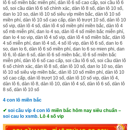
lô 6 số miền bắc miễn phí, dàn lô 6 số cao cấp, soi cầu lô 6
số, soi cầu dàn lô 6 số chính xác, dàn lô 8 số, dàn lô 10 số,
dan lo 10 so, dàn lô 10 số siêu víp miền bắc, dàn lô 10 số
miền phí, dàn lô 10 số cao cấp, dàn lô trượt 10 số, dàn lô 10
số vip, dàn lô 4 số, dàn lô 4 số miền phí miền bắc, dàn lô 4
số mb miễn phí, dan lo 4 so, dàn lô 4 số miền bắc miễn phí,
dan lo 4 so vip, dàn lô 4 số vip, dàn lô 4 số miền bắc, dàn lô
4 số miễn phí, dan lô 4 số, 4 số lô vip, dàn lô 6 số, dan lo 6
so, dan lo 6, dàn lô 6 số miền phí, dan lo 6 so mien phi, dan
lô 6, lô dàn 6 số, dàn lô 6 số miền bắc, lô 6 số miền bắc
miễn phí, dàn lô 6 số cao cấp, soi cầu lô 6 số, soi cầu dàn lô
6 số chính xác, dàn lô 8 số, dàn lô 10 số, dan lo 10 so, dàn
lô 10 số siêu víp miền bắc, dàn lô 10 số miền phí, dàn lô 10
số cao cấp, dàn lô trượt 10 số, dàn lô 10 số vip, dàn lô 4,
dàn lô 6, dàn lô 8, dàn lô 10, dàn lô 4 số, dàn lô 6 số, dàn lô
8 số, dàn lô 10 số
4 con lô miền bắc
✔
soi cầu víp 4 con lô
miền bắc hôm nay siêu chuẩn –
soi cau lo xsmb
. Lô 4 số vip