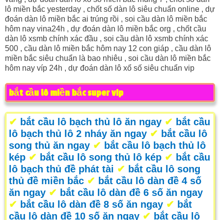
lô miền bắc yesterday , chốt số dàn lô siêu chuẩn online , dự
đoán dàn lô miền bắc ai trúng rồi , soi cầu dàn lô miền bắc
hôm nay vina24h , dự đoán dàn lô miền bắc org , chốt cầu
dàn lô xsmb chính xác đầu , soi cầu dàn lô xsmb chính xác
500 , cầu dàn lô miền bắc hôm nay 12 con giáp , cầu dàn lô
miền bắc siêu chuẩn là bao nhiêu , soi cầu dàn lô miền bắc
hôm nay víp 24h , dự đoán dàn lô xổ số siêu chuẩn vip
bắt cầu lô miền bắc super vip
✔
bắt cầu lô bạch thủ lô ăn ngay
✔
bắt cầu
lô bạch thủ lô 2 nháy ăn ngay
✔
bắt cầu lô
song thủ ăn ngay
✔
bắt cầu lô bạch thủ lô
kép
✔
bắt cầu lô song thủ lô kép
✔
bắt cầu
lô bạch thủ đề phát tài
✔
bắt cầu lô song
thủ đề miền bắc
✔
bắt cầu lô dàn đề 4 số
ăn ngay
✔
bắt cầu lô dàn đề 6 số ăn ngay
✔
bắt cầu lô dàn đề 8 số ăn ngay
✔
bắt
cầu lô dàn đề 10 số ăn ngay
✔
bắt cầu lô