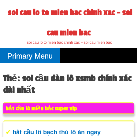
Skip
to
soi cau lo to mien bac chinh xac – soi
content
cau mien bac
soi cau lo to mien bac chinh xac – soi cau mien bac
Primary Menu
Thẻ:
soi cầu dàn lô xsmb chính xác
dài nhất
bắt cầu lô miền bắc super vip
✔
bắt cầu lô bạch thủ lô ăn ngay