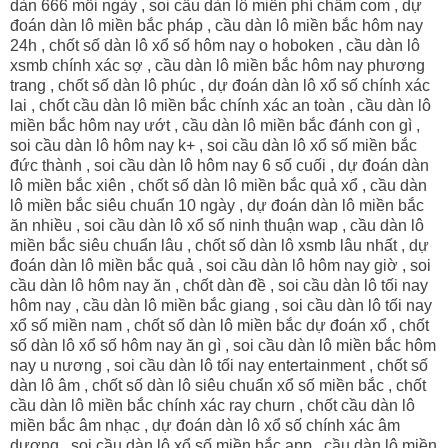
dàn 666 mỗi ngày , soi cầu dàn lô miễn phí chấm com , dự
đoán dàn lô miền bắc pháp , cầu dàn lô miền bắc hôm nay
24h , chốt số dàn lô xổ số hôm nay o hoboken , cầu dàn lô
xsmb chính xác sợ , cầu dàn lô miền bắc hôm nay phương
trang , chốt số dàn lô phúc , dự đoán dàn lô xổ số chính xác
lai , chốt cầu dàn lô miền bắc chính xác an toàn , cầu dàn lô
miền bắc hôm nay ướt , cầu dàn lô miền bắc đánh con gì ,
soi cầu dàn lô hôm nay k+ , soi cầu dàn lô xổ số miền bắc
đức thành , soi cầu dàn lô hôm nay 6 số cuối , dự đoán dàn
lô miền bắc xiên , chốt số dàn lô miền bắc quả xổ , cầu dàn
lô miền bắc siêu chuẩn 10 ngày , dự đoán dàn lô miền bắc
ăn nhiều , soi cầu dàn lô xổ số ninh thuận wap , cầu dàn lô
miền bắc siêu chuẩn lâu , chốt số dàn lô xsmb lâu nhất , dự
đoán dàn lô miền bắc quả , soi cầu dàn lô hôm nay giờ , soi
cầu dàn lô hôm nay ăn , chốt dàn đề , soi cầu dàn lô tối nay
hôm nay , cầu dàn lô miền bắc giang , soi cầu dàn lô tối nay
xổ số miền nam , chốt số dàn lô miền bắc dự đoán xổ , chốt
số dàn lô xổ số hôm nay ăn gì , soi cầu dàn lô miền bắc hôm
nay u nương , soi cầu dàn lô tối nay entertainment , chốt số
dàn lô âm , chốt số dàn lô siêu chuẩn xổ số miền bắc , chốt
cầu dàn lô miền bắc chính xác ray churn , chốt cầu dàn lô
miền bắc âm nhạc , dự đoán dàn lô xổ số chính xác âm
dương , soi cầu dàn lô xổ số miền bắc app , cầu dàn lô miền