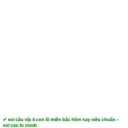
✔
soi cầu víp 4 con lô miền bắc hôm nay siêu chuẩn –
soi cau lo xsmb