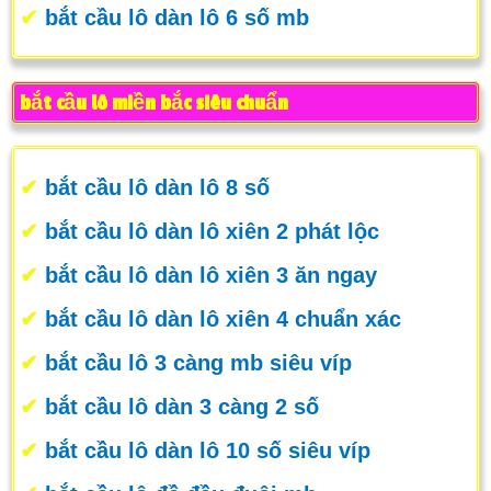
✔
bắt cầu lô dàn lô 6 số mb
bắt cầu lô miền bắc siêu chuẩn
✔
bắt cầu lô dàn lô 8 số
✔
bắt cầu lô dàn lô xiên 2 phát lộc
✔
bắt cầu lô dàn lô xiên 3 ăn ngay
✔
bắt cầu lô dàn lô xiên 4 chuẩn xác
✔
bắt cầu lô 3 càng mb siêu víp
✔
bắt cầu lô dàn 3 càng 2 số
✔
bắt cầu lô dàn lô 10 số siêu víp