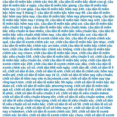
cầu dàn lô miền bắc chính xác thủ đề
,
cầu dàn lô miền bắc đánh con gì
,
cầu
dàn lô miền bắc e ngày
,
cầu dàn lô miền bắc giang
,
cầu dàn lô miền bắc
hôm nay 12 con giáp
,
cầu dàn lô miền bắc hôm nay 24h
,
cầu dàn lô miền
bắc hôm nay 5 tháng 7
,
cầu dàn lô miền bắc hôm nay 99
,
cầu dàn lô miền
bắc hôm nay bữa nay
,
cầu dàn lô miền bắc hôm nay phương trang
,
cầu dàn
lô miền bắc hôm nay r trúng rồi
,
cầu dàn lô miền bắc hôm nay ướt
,
cầu dàn
lô miền bắc hôm nay xác
,
cầu dàn lô miền bắc phú soi
,
cầu dàn lô miền bắc
siêu chuẩn 10 ngày
,
cầu dàn lô miền bắc siêu chuẩn indo
,
cầu dàn lô miền
bắc siêu chuẩn là bao nhiêu
,
cầu dàn lô miền bắc siêu chuẩn lâu
,
cầu dàn lô
miền bắc siêu chuẩn nhất hôm nay
,
cầu dàn lô miền bắc soi
,
cầu dàn lô
miền bắc ướp
,
cầu dàn lô xsmb chính xác ôm
,
cầu dàn lô xsmb chính xác
quá
,
cầu dàn lô xsmb chính xác sợ
,
chốt cầu dàn lô miền bắc âm nhạc
,
chốt
cầu dàn lô miền bắc chính xác an toàn
,
chốt cầu dàn lô miền bắc chính xác
hơn
,
chốt cầu dàn lô miền bắc chính xác không
,
chốt cầu dàn lô miền bắc
chính xác ray churn
,
chốt cầu dàn lô miền bắc inox
,
chốt cầu dàn lô miền
bắc siêu chuẩn 100
,
chốt cầu dàn lô miền bắc siêu chuẩn 5 số
,
chốt cầu dàn
lô miền bắc siêu chuẩn ăn
,
chốt cầu dàn lô miền bắc ướp
,
chốt cầu dàn lô
xsmb chính xác 200
,
chốt cầu dàn lô xsmb chính xác đầu
,
chốt cầu dàn lô
xsmb chính xác xô sô
,
chốt dàn 666 mỗi ngày
,
chốt dàn đề
,
chốt số dàn lô 5
số
,
chốt số dàn lô âm
,
chốt số dàn lô anh
,
chốt số dàn lô chính xác hôm nay
miễn phí
,
chốt số dàn lô hôm nay 16 11
,
chốt số dàn lô hôm nay siêu chuẩn
,
chốt số dàn lô hôm nay site m.facebook.com
,
chốt số dàn lô hôm nay top
rồng bạch kim
,
chốt số dàn lô miền bắc 99 ngày
,
chốt số dàn lô miền bắc dự
đoán xổ
,
chốt số dàn lô miền bắc phương trang
,
chốt số dàn lô miền bắc
quả xổ
,
chốt số dàn lô miền bắc yesterday
,
chốt số dàn lô ô tô
,
chốt số dàn
lô phúc
,
chốt số dàn lô siêu chuẩn 3 số
,
chốt số dàn lô siêu chuẩn indoor
,
chốt số dàn lô siêu chuẩn khung tên
,
chốt số dàn lô siêu chuẩn online
,
chốt
số dàn lô siêu chuẩn rồng vàng
,
chốt số dàn lô siêu chuẩn xác
,
chốt số dàn
lô siêu chuẩn xổ số miền bắc
,
chốt số dàn lô xổ số 56
,
chốt số dàn lô xổ số
hôm nay ăn gì
,
chốt số dàn lô xổ số hôm nay k+
,
chốt số dàn lô xổ số hôm
nay o hoboken
,
chốt số dàn lô xsmb chính xác 365
,
chốt số dàn lô xsmb
chính xác ăn tiền
,
chốt số dàn lô xsmb chính xác chưa
,
chốt số dàn lô xsmb