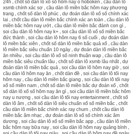
24h , chốt số dàn lô xổ số hôm nay o hoboken , cầu dàn lô
xsmb chính xác sợ , cầu dàn lô miền bắc hôm nay phương
trang , chốt số dàn lô phúc , dự đoán dàn lô xổ số chính xác
lai , chốt cầu dàn lô miền bắc chính xác an toàn , cầu dàn lô
miền bắc hôm nay ướt , cầu dàn lô miền bắc đánh con gì ,
soi cầu dàn lô hôm nay k+ , soi cầu dàn lô xổ số miền bắc
đức thành , soi cầu dàn lô hôm nay 6 số cuối , dự đoán dàn
lô miền bắc xiên , chốt số dàn lô miền bắc quả xổ , cầu dàn
lô miền bắc siêu chuẩn 10 ngày , dự đoán dàn lô miền bắc
ăn nhiều , soi cầu dàn lô xổ số ninh thuận wap , cầu dàn lô
miền bắc siêu chuẩn lâu , chốt số dàn lô xsmb lâu nhất , dự
đoán dàn lô miền bắc quả , soi cầu dàn lô hôm nay giờ , soi
cầu dàn lô hôm nay ăn , chốt dàn đề , soi cầu dàn lô tối nay
hôm nay , cầu dàn lô miền bắc giang , soi cầu dàn lô tối nay
xổ số miền nam , chốt số dàn lô miền bắc dự đoán xổ , chốt
số dàn lô xổ số hôm nay ăn gì , soi cầu dàn lô miền bắc hôm
nay u nương , soi cầu dàn lô tối nay entertainment , chốt số
dàn lô âm , chốt số dàn lô siêu chuẩn xổ số miền bắc , chốt
cầu dàn lô miền bắc chính xác ray churn , chốt cầu dàn lô
miền bắc âm nhạc , dự đoán dàn lô xổ số chính xác âm
dương , soi cầu dàn lô xổ số miền bắc app , cầu dàn lô miền
bắc hôm nay bữa nay , soi cầu dàn lô hôm nay quảng bình ,
soi cầu dàn lô tối nay giàu , soi cầu dàn lô hôm nay đề ngày