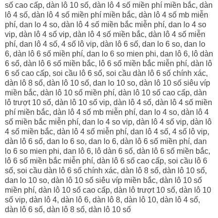
số cao cấp, dàn lô 10 số, dàn lô 4 số miền phí miền bắc, dàn
lô 4 số, dàn lô 4 số miền phí miền bắc, dàn lô 4 số mb miễn
phí, dan lo 4 so, dàn lô 4 số miền bắc miễn phí, dan lo 4 so
vip, dàn lô 4 số vip, dàn lô 4 số miền bắc, dàn lô 4 số miễn
phí, dan lô 4 số, 4 số lô vip, dàn lô 6 số, dan lo 6 so, dan lo
6, dàn lô 6 số miền phí, dan lo 6 so mien phi, dan lô 6, lô dàn
6 số, dàn lô 6 số miền bắc, lô 6 số miền bắc miễn phí, dàn lô
6 số cao cấp, soi cầu lô 6 số, soi cầu dàn lô 6 số chính xác,
dàn lô 8 số, dàn lô 10 số, dan lo 10 so, dàn lô 10 số siêu víp
miền bắc, dàn lô 10 số miền phí, dàn lô 10 số cao cấp, dàn
lô trượt 10 số, dàn lô 10 số vip, dàn lô 4 số, dàn lô 4 số miền
phí miền bắc, dàn lô 4 số mb miễn phí, dan lo 4 so, dàn lô 4
số miền bắc miễn phí, dan lo 4 so vip, dàn lô 4 số vip, dàn lô
4 số miền bắc, dàn lô 4 số miễn phí, dan lô 4 số, 4 số lô vip,
dàn lô 6 số, dan lo 6 so, dan lo 6, dàn lô 6 số miền phí, dan
lo 6 so mien phi, dan lô 6, lô dàn 6 số, dàn lô 6 số miền bắc,
lô 6 số miền bắc miễn phí, dàn lô 6 số cao cấp, soi cầu lô 6
số, soi cầu dàn lô 6 số chính xác, dàn lô 8 số, dàn lô 10 số,
dan lo 10 so, dàn lô 10 số siêu víp miền bắc, dàn lô 10 số
miền phí, dàn lô 10 số cao cấp, dàn lô trượt 10 số, dàn lô 10
số vip, dàn lô 4, dàn lô 6, dàn lô 8, dàn lô 10, dàn lô 4 số,
dàn lô 6 số, dàn lô 8 số, dàn lô 10 số