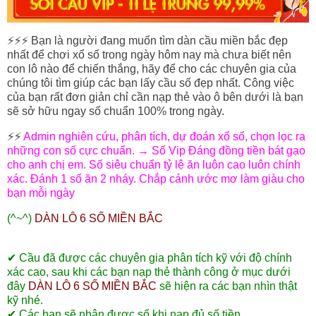
⚡️⚡️⚡️ Bạn là người đang muốn tìm dàn cầu miền bắc đẹp
nhất để chơi xổ số trong ngày hôm nay mà chưa biết nên
con lô nào để chiến thắng, hãy để cho các chuyên gia của
chúng tôi tìm giúp các bạn lấy cầu số đẹp nhất. Công việc
của bạn rất đơn giản chỉ cần nạp thẻ vào ô bên dưới là bạn
sẽ sở hữu ngay số chuẩn 100% trong ngày.
⚡️⚡️
Admin nghiên cứu, phân tích, dự đoán xổ số, chọn lọc ra
những con số cực chuẩn. → Số Vip Đáng đồng tiền bát gạo
cho anh chị em. Số siêu chuẩn tỷ lệ ăn luôn cao luôn chính
xác. Đánh 1 số ăn 2 nháy. Chắp cánh ước mơ làm giàu cho
bạn mỗi ngày
(^~^)
DÀN LÔ 6 SỐ MIỀN BẮC
✔ Cầu đã được các chuyên gia phân tích kỹ với độ chính
xác cao, sau khi các bạn nạp thẻ thành công ở mục dưới
đây
DÀN LÔ 6 SỐ MIỀN BẮC
sẽ hiện ra các bạn nhìn thật
kỹ nhé.
✔ Các bạn sẽ nhận được số khi nạp đủ số tiền