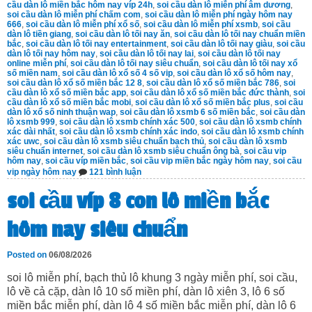
cầu dàn lô miền bắc hôm nay víp 24h
,
soi cầu dàn lô miễn phí âm dương
,
soi cầu dàn lô miễn phí chấm com
,
soi cầu dàn lô miễn phí ngày hôm nay
666
,
soi cầu dàn lô miễn phí xổ số
,
soi cầu dàn lô miễn phí xsmb
,
soi cầu
dàn lô tiền giang
,
soi cầu dàn lô tối nay ăn
,
soi cầu dàn lô tối nay chuẩn miền
bắc
,
soi cầu dàn lô tối nay entertainment
,
soi cầu dàn lô tối nay giàu
,
soi cầu
dàn lô tối nay hôm nay
,
soi cầu dàn lô tối nay lai
,
soi cầu dàn lô tối nay
online miễn phí
,
soi cầu dàn lô tối nay siêu chuẩn
,
soi cầu dàn lô tối nay xổ
số miền nam
,
soi cầu dàn lô xổ số 4 số vip
,
soi cầu dàn lô xổ số hôm nay
,
soi cầu dàn lô xổ số miền bắc 12 8
,
soi cầu dàn lô xổ số miền bắc 786
,
soi
cầu dàn lô xổ số miền bắc app
,
soi cầu dàn lô xổ số miền bắc đức thành
,
soi
cầu dàn lô xổ số miền bắc mobi
,
soi cầu dàn lô xổ số miền bắc plus
,
soi cầu
dàn lô xổ số ninh thuận wap
,
soi cầu dàn lô xsmb 6 số miền bắc
,
soi cầu dàn
lô xsmb 999
,
soi cầu dàn lô xsmb chính xác 500
,
soi cầu dàn lô xsmb chính
xác dài nhất
,
soi cầu dàn lô xsmb chính xác indo
,
soi cầu dàn lô xsmb chính
xác uwc
,
soi cầu dàn lô xsmb siêu chuẩn bạch thủ
,
soi cầu dàn lô xsmb
siêu chuẩn internet
,
soi cầu dàn lô xsmb siêu chuẩn ông bà
,
soi cầu vip
hôm nay
,
soi cầu víp miền bắc
,
soi cầu vip miền bắc ngày hôm nay
,
soi cầu
ở
vip ngày hôm nay
121 bình luận
soi
cầu
soi cầu víp 8 con lô miền bắc
víp
6
con
hôm nay siêu chuẩn
lô
miền
bắc
Posted on
06/08/2026
hôm
nay
soi lô miễn phí, bạch thủ lô khung 3 ngày miễn phí, soi cầu,
siêu
chuẩn
lô về cả cặp, dàn lô 10 số miền phí, dàn lô xiên 3, lô 6 số
miền bắc miễn phí, dàn lô 4 số miền bắc miễn phí, dàn lô 6