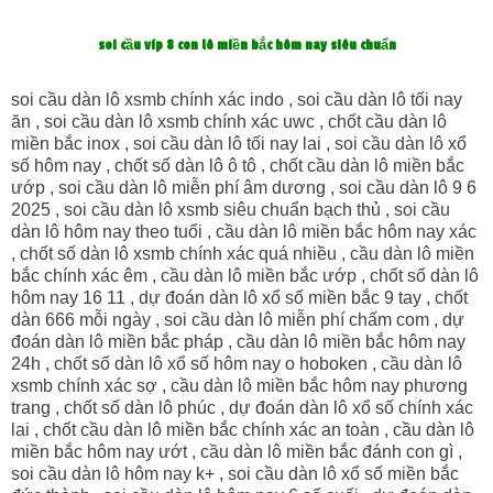
soi cầu víp 8 con lô miền bắc hôm nay siêu chuẩn
soi cầu dàn lô xsmb chính xác indo , soi cầu dàn lô tối nay
ăn , soi cầu dàn lô xsmb chính xác uwc , chốt cầu dàn lô
miền bắc inox , soi cầu dàn lô tối nay lai , soi cầu dàn lô xổ
số hôm nay , chốt số dàn lô ô tô , chốt cầu dàn lô miền bắc
ướp , soi cầu dàn lô miễn phí âm dương , soi cầu dàn lô 9 6
2025 , soi cầu dàn lô xsmb siêu chuẩn bạch thủ , soi cầu
dàn lô hôm nay theo tuổi , cầu dàn lô miền bắc hôm nay xác
, chốt số dàn lô xsmb chính xác quá nhiều , cầu dàn lô miền
bắc chính xác êm , cầu dàn lô miền bắc ướp , chốt số dàn lô
hôm nay 16 11 , dự đoán dàn lô xổ số miền bắc 9 tay , chốt
dàn 666 mỗi ngày , soi cầu dàn lô miễn phí chấm com , dự
đoán dàn lô miền bắc pháp , cầu dàn lô miền bắc hôm nay
24h , chốt số dàn lô xổ số hôm nay o hoboken , cầu dàn lô
xsmb chính xác sợ , cầu dàn lô miền bắc hôm nay phương
trang , chốt số dàn lô phúc , dự đoán dàn lô xổ số chính xác
lai , chốt cầu dàn lô miền bắc chính xác an toàn , cầu dàn lô
miền bắc hôm nay ướt , cầu dàn lô miền bắc đánh con gì ,
soi cầu dàn lô hôm nay k+ , soi cầu dàn lô xổ số miền bắc