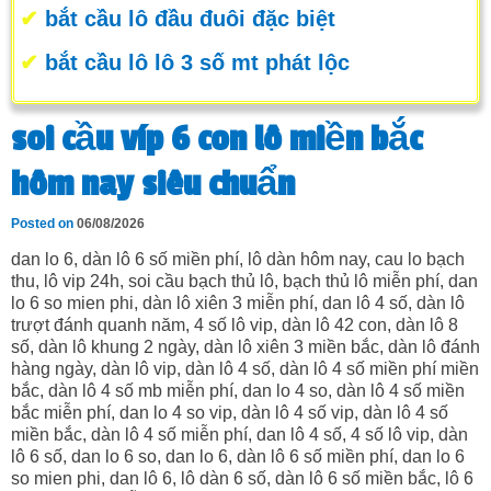
✔
bắt cầu lô đầu đuôi đặc biệt
✔
bắt cầu lô lô 3 số mt phát lộc
soi cầu víp 6 con lô miền bắc
hôm nay siêu chuẩn
Posted on
06/08/2026
dan lo 6, dàn lô 6 số miền phí, lô dàn hôm nay, cau lo bạch
thu, lô vip 24h, soi cầu bạch thủ lô, bạch thủ lô miễn phí, dan
lo 6 so mien phi, dàn lô xiên 3 miễn phí, dan lô 4 số, dàn lô
trượt đánh quanh năm, 4 số lô vip, dàn lô 42 con, dàn lô 8
số, dàn lô khung 2 ngày, dàn lô xiên 3 miền bắc, dàn lô đánh
hàng ngày, dàn lô vip, dàn lô 4 số, dàn lô 4 số miền phí miền
bắc, dàn lô 4 số mb miễn phí, dan lo 4 so, dàn lô 4 số miền
bắc miễn phí, dan lo 4 so vip, dàn lô 4 số vip, dàn lô 4 số
miền bắc, dàn lô 4 số miễn phí, dan lô 4 số, 4 số lô vip, dàn
lô 6 số, dan lo 6 so, dan lo 6, dàn lô 6 số miền phí, dan lo 6
so mien phi, dan lô 6, lô dàn 6 số, dàn lô 6 số miền bắc, lô 6